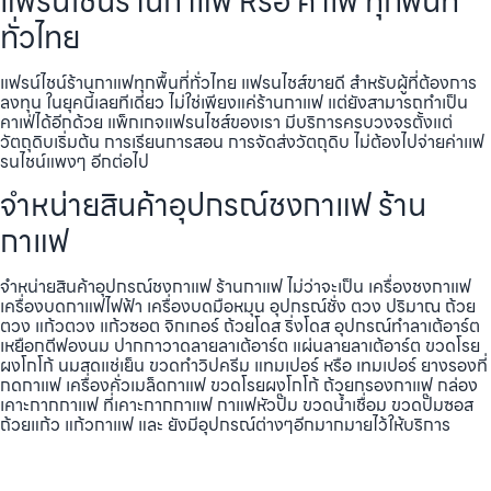
แฟรน์ไชน์ร้านกาแฟ หรือ คาเฟ่ ทุกพื้นที่
ทั่วไทย
แฟรน์ไชน์ร้านกาแฟทุกพื้นที่ทั่วไทย แฟรนไชส์ขายดี สำหรับผู้ที่ต้องการ
ลงทุน ในยุคนี้เลยทีเดียว ไม่ใช่เพียงแค่ร้านกาแฟ แต่ยังสามารถทำเป็น
คาเฟ่ได้อีกด้วย แพ็กเกจแฟรนไชส์ของเรา มีบริการครบวงจรตั้งแต่
วัตถุดิบเริ่มต้น การเรียนการสอน การจัดส่งวัตถุดิบ ไม่ต้องไปจ่ายค่าเเฟ
รนไชน์แพงๆ อีกต่อไป
จำหน่ายสินค้าอุปกรณ์ชงกาแฟ ร้าน
กาแฟ
จำหน่ายสินค้าอุปกรณ์ชงกาแฟ ร้านกาแฟ ไม่ว่าจะเป็น เครื่องชงกาแฟ
เครื่องบดกาแฟไฟฟ้า เครื่องบดมือหมุน อุปกรณ์ชั่ง ตวง ปริมาณ ถ้วย
ตวง แก้วตวง แก้วซอต จิกเกอร์ ถ้วยโดส ริ่งโดส อุปกรณ์ทำลาเต้อาร์ต
เหยือกตีฟองนม ปากกาวาดลายลาเต้อาร์ต แผ่นลายลาเต้อาร์ต ขวดโรย
ผงโกโก้ นมสดแช่เย็น ขวดทำวิปครีม แทมเปอร์ หรือ เทมเปอร์ ยางรองที่
กดกาแฟ เครื่องคั่วเมล็ดกาแฟ ขวดโรยผงโกโก้ ถ้วยกรองกาแฟ กล่อง
เคาะกากกาแฟ ที่เคาะกากกาแฟ กาแฟหัวปั๊ม ขวดน้ำเชื่อม ขวดปั๊มซอส
ถ้วยแก้ว แก้วกาแฟ และ ยังมีอุปกรณ์ต่างๆอีกมากมายไว้ให้บริการ