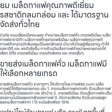
ยม เมล็ดกาแฟคุณภาพดีเยี่ยม
รสชาติกลมกล่อม และ ได้มาตรฐาน
จัดส่งทั่วไทย
Cafe ถนนเลี่ยงเมืองระยอง จำหน่ายเมล็ดกาแฟคั่ว เกรดพรีเมี่ยม เมล็ด
กาแฟอาราบิก้า เมล็ดกาแฟไทยเกรดพรีเมี่ยม เมล็ดกาแฟคุณภาพดี
กาแฟคั่วกลางมีกลิ่นหอมเป็นเอกลักษณ์ นำมาคั่วโดยผู้เชี่ยวชาญ ทำให้
รสชาติดี และ ลงตัวยิ่งขึ้น ทางร้านมีเมล็ดกาแฟจำหน่ายหลายเกรดให้
เลือก มีทั้ง เกรดพรีเมี่ยม เกรดคัดพิเศษ และ เกรดอื่นๆ
ขายส่งเมล็ดกาแฟคั่ว เมล็ดกาแฟมี
ให้เลือกหลายเกรด
ขายส่งเมล็ดกาแฟคั่ว ราคาถูกๆ ให้บริการโดย กาแฟสด.com เมล็ด
กาแฟมีให้เลือกหลายเกรด เช่น 1. เกรดเมล็ดกาแฟแตกหัก ตัวเมล็ดกาแฟ
จะไม่เต็มจะมีลอยแตก และ หักบ้าง 2. เกรดพรีเมี่ยม ตัวเมล็ดกาแฟจะเต็ม
สวยงามไม่มีรอยแตกหักของกาแฟ 3. คัดเกรดพิเศษ ตัวนี้บอกเลยสุด
ยอดเมล็ดกาแฟจาก 1 ไร่ จะมีผลิตเพียง 15%