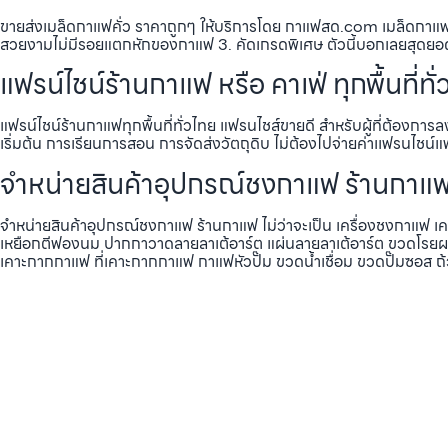
ขายส่งเมล็ดกาแฟคั่ว ราคาถูกๆ ให้บริการโดย กาแฟสด.com เมล็ดกาแฟมี
สวยงามไม่มีรอยแตกหักของกาแฟ 3. คัดเกรดพิเศษ ตัวนี้บอกเลยสุดยอด
แฟรน์ไชน์ร้านกาแฟ หรือ คาเฟ่ ทุกพื้นที่ทั
แฟรน์ไชน์ร้านกาแฟทุกพื้นที่ทั่วไทย แฟรนไชส์ขายดี สำหรับผู้ที่ต้องการ
เริ่มต้น การเรียนการสอน การจัดส่งวัตถุดิบ ไม่ต้องไปจ่ายค่าเเฟรนไชน์
จำหน่ายสินค้าอุปกรณ์ชงกาแฟ ร้านกาแ
จำหน่ายสินค้าอุปกรณ์ชงกาแฟ ร้านกาแฟ ไม่ว่าจะเป็น เครื่องชงกาแฟ เค
เหยือกตีฟองนม ปากกาวาดลายลาเต้อาร์ต แผ่นลายลาเต้อาร์ต ขวดโรยผง
เคาะกากกาแฟ ที่เคาะกากกาแฟ กาแฟหัวปั๊ม ขวดน้ำเชื่อม ขวดปั๊มซอส ถ้