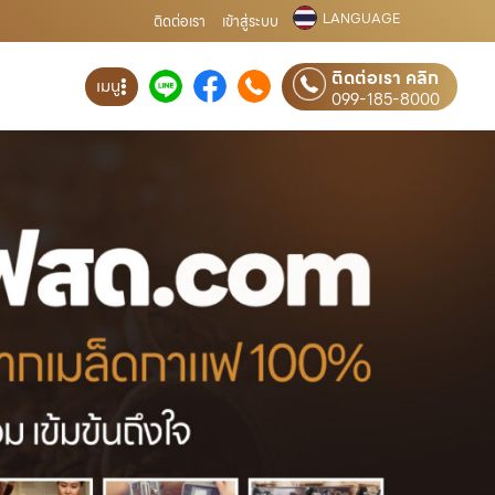
LANGUAGE
ติดต่อเรา
เข้าสู่ระบบ
ติดต่อเรา คลิก
เมนู
099-185-8000