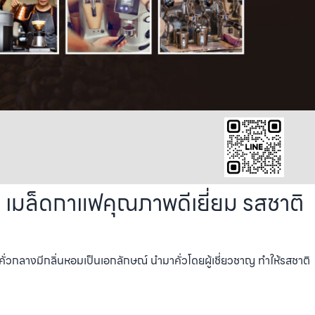
ม เมล็ดกาแฟคุณภาพดีเยี่ยม รสชาติ
วกลางมีกลิ่นหอมเป็นเอกลักษณ์ นำมาคั่วโดยผู้เชี่ยวชาญ ทำให้รสชาติ