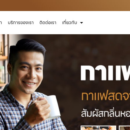
ัก
บริการของเรา
ติดต่อเรา
เกี่ยวกับ