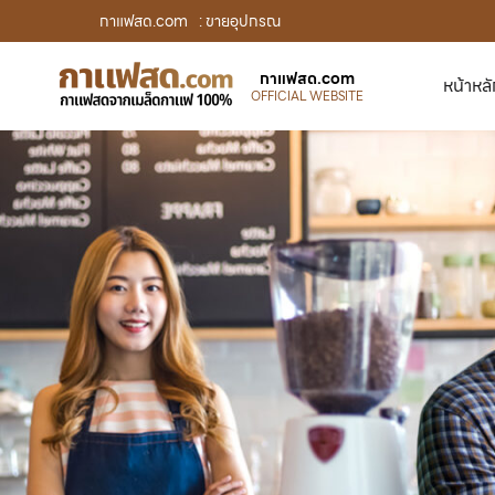
กาแฟสด.com
: ขายอุปกรณ
กาแฟสด.com
หน้าหล
OFFICIAL WEBSITE