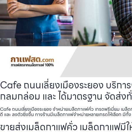
Cafe ถนนเลี่ยงเมืองระยอง บริการจ
กลมกล่อม และ ได้มาตรฐาน จัดส่งทั
Cafe ถนนเลี่ยงเมืองระยอง จำหน่ายเมล็ดกาแฟคั่ว เกรดพรีเมี่ยม เมล็ด
ดี และ ลงตัวยิ่งขึ้น ทางร้านมีเมล็ดกาแฟจำหน่ายหลายเกรดให้เลือก มีทั้
ขายส่งเมล็ดกาแฟคั่ว เมล็ดกาแฟมีใ