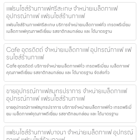
แฟรนไชส์ร้านกาแฟศรีสะเกษ จำหน่ายเมล็ดกาแฟ
อุปกรณ์กาแฟ แฟรนไชส์ร้านกาแฟ
แฟรนไชส์ร้านกาแฟศรีสะเกษ บริการจำหน่ายเมล็ดกาแฟคั่ว เกรดพรีเมี่ยม
เมล็ดกาแฟคุณภาพดีเยี่ยม รสชาติกลมกล่อม และ ได้มาตรฐาน
Cafe อุตรดิตถ์ จำหน่ายเมล็ดกาแฟ อุปกรณ์กาแฟ แฟ
รนไชส์ร้านกาแฟ
Cafe อุตรดิตถ์ บริการจำหน่ายเมล็ดกาแฟคั่ว เกรดพรีเมี่ยม เมล็ดกาแฟ
คุณภาพดีเยี่ยม รสชาติกลมกล่อม และ ได้มาตรฐาน จัดส่งทั่ว
ขายอุปกรณ์กาแฟสมุทรปราการ จำหน่ายเมล็ดกาแฟ
อุปกรณ์กาแฟ แฟรนไชส์ร้านกาแฟ
ขายอุปกรณ์กาแฟสมุทรปราการ บริการจำหน่ายเมล็ดกาแฟคั่ว เกรดพรีเมี่
ยม เมล็ดกาแฟคุณภาพดีเยี่ยม รสชาติกลมกล่อม และ ได้มาตรฐาน
แฟรนไชส์ร้านกาแฟบางนา จำหน่ายเมล็ดกาแฟ อุปกรณ์
กาแฟ แฟรนไชส์ร้านกาแฟ