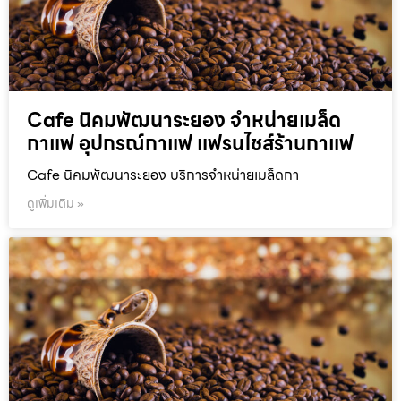
Cafe นิคมพัฒนาระยอง จำหน่ายเมล็ด
กาแฟ อุปกรณ์กาแฟ แฟรนไชส์ร้านกาแฟ
Cafe นิคมพัฒนาระยอง บริการจำหน่ายเมล็ดกา
ดูเพิ่มเติม »