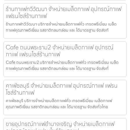
ร้านกาแฟทวีวัฒนา จำหน่ายเมล็ดกาแฟ อุปกรณ์กาแฟ
แฟรนไชส์ร้านกาแฟ
ร้านกาแฟทวีวัฒนา บริการจำหน่ายเมล็ดกาแฟคั่ว เกรดพรีเมี่ยม เมล็ด
กาแฟคุณภาพดีเยี่ยม รสชาติกลมกล่อม และ ได้มาตรฐาน จัดส่งทั
Cafe ถนนพระราม2 จำหน่ายเมล็ดกาแฟ อุปกรณ์
กาแฟ แฟรนไชส์ร้านกาแฟ
Cafe ถนนพระราม2 บริการจำหน่ายเมล็ดกาแฟคั่ว เกรดพรีเมี่ยม เมล็ด
กาแฟคุณภาพดีเยี่ยม รสชาติกลมกล่อม และ ได้มาตรฐาน จัดส่งทั่
คาเฟ่ชลบุรี จำหน่ายเมล็ดกาแฟ อุปกรณ์กาแฟ แฟรน
ไชส์ร้านกาแฟ
คาเฟ่ชลบุรี บริการจำหน่ายเมล็ดกาแฟคั่ว เกรดพรีเมี่ยม เมล็ดกาแฟ
คุณภาพดีเยี่ยม รสชาติกลมกล่อม และ ได้มาตรฐาน จัดส่งทั่วไทย
ขายอุปกรณ์กาแฟอำนาจเจริญ จำหน่ายเมล็ดกาแฟ