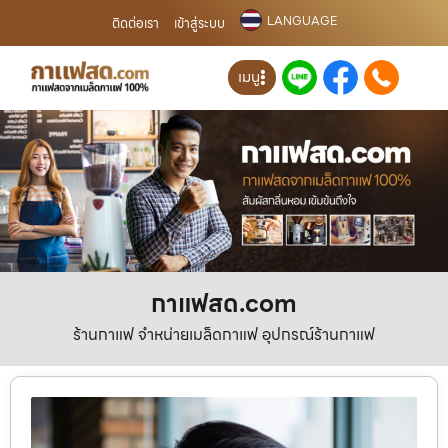
LANGUAGE
ติดต่อเรา
เข้าสู่ระบบ
เมนู
กาแฟสด.com
ร้านกาแฟ จำหน่ายเมล็ดกาแฟ อุปกรณ์ร้านกาแฟ