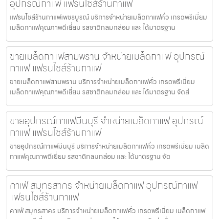
อุปกรณ์กาแฟ แฟรนไชส์ร้านกาแฟ
แฟรนไชส์ร้านกาแฟเพชรบูรณ์ บริการจำหน่ายเมล็ดกาแฟคั่ว เกรดพรีเมี่ยม
เมล็ดกาแฟคุณภาพดีเยี่ยม รสชาติกลมกล่อม และ ได้มาตรฐาน
ขายเมล็ดกาแฟสามพราน จำหน่ายเมล็ดกาแฟ อุปกรณ์
กาแฟ แฟรนไชส์ร้านกาแฟ
ขายเมล็ดกาแฟสามพราน บริการจำหน่ายเมล็ดกาแฟคั่ว เกรดพรีเมี่ยม
เมล็ดกาแฟคุณภาพดีเยี่ยม รสชาติกลมกล่อม และ ได้มาตรฐาน จัดส่
ขายอุปกรณ์กาแฟมีนบุรี จำหน่ายเมล็ดกาแฟ อุปกรณ์
กาแฟ แฟรนไชส์ร้านกาแฟ
ขายอุปกรณ์กาแฟมีนบุรี บริการจำหน่ายเมล็ดกาแฟคั่ว เกรดพรีเมี่ยม เมล็ด
กาแฟคุณภาพดีเยี่ยม รสชาติกลมกล่อม และ ได้มาตรฐาน จัด
คาเฟ่ สมุทรสาคร จำหน่ายเมล็ดกาแฟ อุปกรณ์กาแฟ
แฟรนไชส์ร้านกาแฟ
คาเฟ่ สมุทรสาคร บริการจำหน่ายเมล็ดกาแฟคั่ว เกรดพรีเมี่ยม เมล็ดกาแฟ