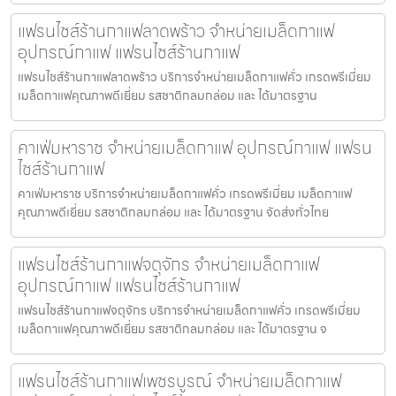
แฟรนไชส์ร้านกาแฟลาดพร้าว จำหน่ายเมล็ดกาแฟ
อุปกรณ์กาแฟ แฟรนไชส์ร้านกาแฟ
แฟรนไชส์ร้านกาแฟลาดพร้าว บริการจำหน่ายเมล็ดกาแฟคั่ว เกรดพรีเมี่ยม
เมล็ดกาแฟคุณภาพดีเยี่ยม รสชาติกลมกล่อม และ ได้มาตรฐาน
คาเฟ่มหาราช จำหน่ายเมล็ดกาแฟ อุปกรณ์กาแฟ แฟรน
ไชส์ร้านกาแฟ
คาเฟ่มหาราช บริการจำหน่ายเมล็ดกาแฟคั่ว เกรดพรีเมี่ยม เมล็ดกาแฟ
คุณภาพดีเยี่ยม รสชาติกลมกล่อม และ ได้มาตรฐาน จัดส่งทั่วไทย
แฟรนไชส์ร้านกาแฟจตุจักร จำหน่ายเมล็ดกาแฟ
อุปกรณ์กาแฟ แฟรนไชส์ร้านกาแฟ
แฟรนไชส์ร้านกาแฟจตุจักร บริการจำหน่ายเมล็ดกาแฟคั่ว เกรดพรีเมี่ยม
เมล็ดกาแฟคุณภาพดีเยี่ยม รสชาติกลมกล่อม และ ได้มาตรฐาน จ
แฟรนไชส์ร้านกาแฟเพชรบูรณ์ จำหน่ายเมล็ดกาแฟ