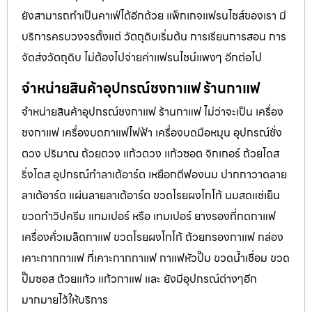
ยังสามารถทำเป็นคาเฟ่ได้อีกด้วย แพ็กเกจแฟรนไชส์ของเรา มี
บริการครบวงจรตั้งแต่ วัตถุดิบเริ่มต้น การเรียนการสอน การ
จัดส่งวัตถุดิบ ไม่ต้องไปจ่ายค่าเเฟรนไชน์แพงๆ อีกต่อไป
จำหน่ายสินค้าอุปกรณ์ชงกาแฟ ร้านกาแฟ
จำหน่ายสินค้าอุปกรณ์ชงกาแฟ ร้านกาแฟ ไม่ว่าจะเป็น เครื่อง
ชงกาแฟ เครื่องบดกาแฟไฟฟ้า เครื่องบดมือหมุน อุปกรณ์ชั่ง
ตวง ปริมาณ ถ้วยตวง แก้วตวง แก้วซอต จิกเกอร์ ถ้วยโดส
ริ่งโดส อุปกรณ์ทำลาเต้อาร์ต เหยือกตีฟองนม ปากกาวาดลาย
ลาเต้อาร์ต แผ่นลายลาเต้อาร์ต ขวดโรยผงโกโก้ นมสดแช่เย็น
ขวดทำวิปครีม แทมเปอร์ หรือ เทมเปอร์ ยางรองที่กดกาแฟ
เครื่องคั่วเมล็ดกาแฟ ขวดโรยผงโกโก้ ถ้วยกรองกาแฟ กล่อง
เคาะกากกาแฟ ที่เคาะกากกาแฟ กาแฟหัวปั๊ม ขวดน้ำเชื่อม ขวด
ปั๊มซอส ถ้วยแก้ว แก้วกาแฟ และ ยังมีอุปกรณ์ต่างๆอีก
มากมายไว้ให้บริการ