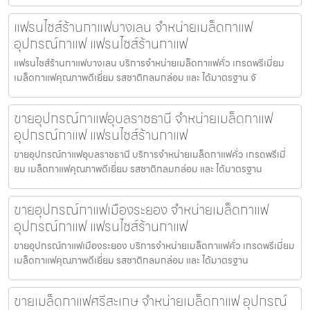
แฟรนไชส์ร้านกาแฟบางเลน จำหน่ายเมล็ดกาแฟ
อุปกรณ์กาแฟ แฟรนไชส์ร้านกาแฟ
แฟรนไชส์ร้านกาแฟบางเลน บริการจำหน่ายเมล็ดกาแฟคั่ว เกรดพรีเมี่ยม
เมล็ดกาแฟคุณภาพดีเยี่ยม รสชาติกลมกล่อม และ ได้มาตรฐาน จั
ขายอุปกรณ์กาแฟอุบลราชธานี จำหน่ายเมล็ดกาแฟ
อุปกรณ์กาแฟ แฟรนไชส์ร้านกาแฟ
ขายอุปกรณ์กาแฟอุบลราชธานี บริการจำหน่ายเมล็ดกาแฟคั่ว เกรดพรีเมี่
ยม เมล็ดกาแฟคุณภาพดีเยี่ยม รสชาติกลมกล่อม และ ได้มาตรฐาน
ขายอุปกรณ์กาแฟเมืองระยอง จำหน่ายเมล็ดกาแฟ
อุปกรณ์กาแฟ แฟรนไชส์ร้านกาแฟ
ขายอุปกรณ์กาแฟเมืองระยอง บริการจำหน่ายเมล็ดกาแฟคั่ว เกรดพรีเมี่ยม
เมล็ดกาแฟคุณภาพดีเยี่ยม รสชาติกลมกล่อม และ ได้มาตรฐาน
ขายเมล็ดกาแฟศรีสะเกษ จำหน่ายเมล็ดกาแฟ อุปกรณ์