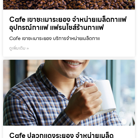
Cafe เขาชะเมาระยอง จำหน่ายเมล็ดกาแฟ
อุปกรณ์กาแฟ แฟรนไชส์ร้านกาแฟ
Cafe เขาชะเมาระยอง บริการจำหน่ายเมล็ดกาแ
ดูเพิ่มเติม »
Cafe ปลวกแดงระยอง จำหน่ายเมล็ด