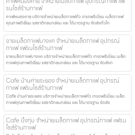
คาเฟ่หนองคาย จำหน่ายเมล็ดกาแฟ อุปกรณ์กาแฟ แฟ
รนไชส์ร้านกาแฟ
คาเฟ่หนองคาย บริการจำหน่ายเมล็ดกาแฟคั่ว เกรดพรีเมี่ยม เมล็ดกาแฟ
คุณภาพดีเยี่ยม รสชาติกลมกล่อม และ ได้มาตรฐาน จัดส่งทั่วไท
ขายเมล็ดกาแฟบางแค จำหน่ายเมล็ดกาแฟ อุปกรณ์
กาแฟ แฟรนไชส์ร้านกาแฟ
ขายเมล็ดกาแฟบางแค บริการจำหน่ายเมล็ดกาแฟคั่ว เกรดพรีเมี่ยม เมล็ด
กาแฟคุณภาพดีเยี่ยม รสชาติกลมกล่อม และ ได้มาตรฐาน จัดส่งท
Cafe บ้านค่ายระยอง จำหน่ายเมล็ดกาแฟ อุปกรณ์
กาแฟ แฟรนไชส์ร้านกาแฟ
Cafe บ้านค่ายระยอง บริการจำหน่ายเมล็ดกาแฟคั่ว เกรดพรีเมี่ยม เมล็ด
กาแฟคุณภาพดีเยี่ยม รสชาติกลมกล่อม และ ได้มาตรฐาน จัดส่ง
Cafe บึงกุ่ม จำหน่ายเมล็ดกาแฟ อุปกรณ์กาแฟ แฟรน
ไชส์ร้านกาแฟ