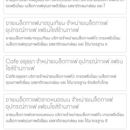
รดพรีเมี่ยม เมล็ดกาแฟคุณภาพดีเยี่ยม รสชาติกลมกล่อม และ ไ
ขายเมล็ดกาแฟบางขุนเทียน จำหน่ายเมล็ดกาแฟ
อุปกรณ์กาแฟ แฟรนไชส์ร้านกาแฟ
ขายเมล็ดกาแฟบางขุนเทียน บริการจำหน่ายเมล็ดกาแฟคั่ว เกรดพรีเมี่ยม
เมล็ดกาแฟคุณภาพดีเยี่ยม รสชาติกลมกล่อม และ ได้มาตรฐาน จ
Cafe อยุธยา จำหน่ายเมล็ดกาแฟ อุปกรณ์กาแฟ แฟรน
ไชส์ร้านกาแฟ
Cafe อยุธยา บริการจำหน่ายเมล็ดกาแฟคั่ว เกรดพรีเมี่ยม เมล็ดกาแฟ
คุณภาพดีเยี่ยม รสชาติกลมกล่อม และ ได้มาตรฐาน จัดส่งทั่วไทย
ขายเมล็ดกาแฟตลาดหนองมน จำหน่ายเมล็ดกาแฟ
อุปกรณ์กาแฟ แฟรนไชส์ร้านกาแฟ
ขายเมล็ดกาแฟตลาดหนองมน บริการจำหน่ายเมล็ดกาแฟคั่ว เกรดพรีเมี่ยม
เมล็ดกาแฟคุณภาพดีเยี่ยม รสชาติกลมกล่อม และ ได้มาตรฐาน จั