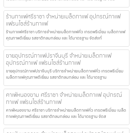
ร้านกาแฟศรีราชา จำหน่ายเมล็ดกาแฟ อุปกรณ์กาแฟ
แฟรนไชส์ร้านกาแฟ
ร้านกาแฟศรีราชา บริการจำหน่ายเมล็ดกาแฟคั่ว เกรดพรีเมี่ยม เมล็ดกาแฟ
คุณภาพดีเยี่ยม รสชาติกลมกล่อม และ ได้มาตรฐาน จัดส่งทั่
ขายอุปกรณ์กาแฟปราจีนบุรี จำหน่ายเมล็ดกาแฟ
อุปกรณ์กาแฟ แฟรนไชส์ร้านกาแฟ
ขายอุปกรณ์กาแฟปราจีนบุรี บริการจำหน่ายเมล็ดกาแฟคั่ว เกรดพรีเมี่ยม
เมล็ดกาแฟคุณภาพดีเยี่ยม รสชาติกลมกล่อม และ ได้มาตรฐาน
คาเฟ่หนองขาม ศรีราชา จำหน่ายเมล็ดกาแฟ อุปกรณ์
กาแฟ แฟรนไชส์ร้านกาแฟ
คาเฟ่หนองขาม ศรีราชา บริการจำหน่ายเมล็ดกาแฟคั่ว เกรดพรีเมี่ยม เมล็ด
กาแฟคุณภาพดีเยี่ยม รสชาติกลมกล่อม และ ได้มาตรฐาน จัดส