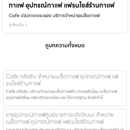
กาแฟ อุปกรณ์กาแฟ แฟรนไชส์ร้านกาแฟ
Cafe ปลวกแดงระยอง บริการจำหน่ายเมล็ดกาแฟ
ดูเพิ่มเติม »
ดูบทความทั้งหมด
Cafe ตลิ่งชัน จำหน่ายเมล็ดกาแฟ อุปกรณ์กาแฟ แฟ
รนไชส์ร้านกาแฟ
Cafe ตลิ่งชัน บริการจำหน่ายเมล็ดกาแฟคั่ว เกรดพรีเมี่ยม เมล็ดกาแฟ
คุณภาพดีเยี่ยม รสชาติกลมกล่อม และ ได้มาตรฐาน จัดส่งทั่วไ
ขายอุปกรณ์กาแฟศูนย์ราชการแจ้งวัฒนะ จำหน่าย
เมล็ดกาแฟ อุปกรณ์กาแฟ แฟรนไชส์ร้านกาแฟ
ขายอุปกรณ์กาแฟศูนย์ราชการแจ้งวัฒนะ บริการจำหน่ายเมล็ดกาแฟคั่ว เก