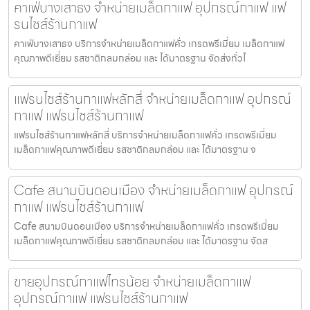
คาเฟ่บางเสาธง จำหน่ายเมล็ดกาแฟ อุปกรณ์กาแฟ แฟ
รนไชส์ร้านกาแฟ
คาเฟ่บางเสาธง บริการจำหน่ายเมล็ดกาแฟคั่ว เกรดพรีเมี่ยม เมล็ดกาแฟ
คุณภาพดีเยี่ยม รสชาติกลมกล่อม และ ได้มาตรฐาน จัดส่งทั่วไ
แฟรนไชส์ร้านกาแฟหลักสี่ จำหน่ายเมล็ดกาแฟ อุปกรณ์
กาแฟ แฟรนไชส์ร้านกาแฟ
แฟรนไชส์ร้านกาแฟหลักสี่ บริการจำหน่ายเมล็ดกาแฟคั่ว เกรดพรีเมี่ยม
เมล็ดกาแฟคุณภาพดีเยี่ยม รสชาติกลมกล่อม และ ได้มาตรฐาน จ
Cafe สนามบินดอนเมือง จำหน่ายเมล็ดกาแฟ อุปกรณ์
กาแฟ แฟรนไชส์ร้านกาแฟ
Cafe สนามบินดอนเมือง บริการจำหน่ายเมล็ดกาแฟคั่ว เกรดพรีเมี่ยม
เมล็ดกาแฟคุณภาพดีเยี่ยม รสชาติกลมกล่อม และ ได้มาตรฐาน จัดส
ขายอุปกรณ์กาแฟไทรน้อย จำหน่ายเมล็ดกาแฟ
อุปกรณ์กาแฟ แฟรนไชส์ร้านกาแฟ