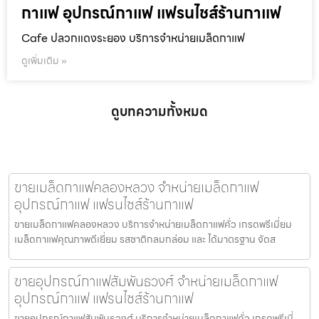
กาแฟ อุปกรณ์กาแฟ แฟรนไชส์ร้านกาแฟ
Cafe ปลวกแดงระยอง บริการจำหน่ายเมล็ดกาแฟ
ดูเพิ่มเติม »
ดูบทความทั้งหมด
ขายเมล็ดกาแฟคลองหลวง จำหน่ายเมล็ดกาแฟ
อุปกรณ์กาแฟ แฟรนไชส์ร้านกาแฟ
ขายเมล็ดกาแฟคลองหลวง บริการจำหน่ายเมล็ดกาแฟคั่ว เกรดพรีเมี่ยม
เมล็ดกาแฟคุณภาพดีเยี่ยม รสชาติกลมกล่อม และ ได้มาตรฐาน จัดส
ขายอุปกรณ์กาแฟสัมพันธวงศ์ จำหน่ายเมล็ดกาแฟ
อุปกรณ์กาแฟ แฟรนไชส์ร้านกาแฟ
ขายอุปกรณ์กาแฟสัมพันธวงศ์ บริการจำหน่ายเมล็ดกาแฟคั่ว เกรดพรีเมี่