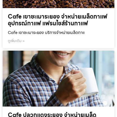
Cafe เขาชะเมาระยอง จำหน่ายเมล็ดกาแฟ
อุปกรณ์กาแฟ แฟรนไชส์ร้านกาแฟ
Cafe เขาชะเมาระยอง บริการจำหน่ายเมล็ดกาแ
ดูเพิ่มเติม »
Cafe ปลวกแดงระยอง จำหน่ายเมล็ด