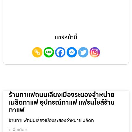
แชร์หน้านี้
ร้านกาแฟถนนเลี่ยงเมืองระยองจำหน่าย
เมล็ดกาแฟ อุปกรณ์กาแฟ แฟรนไชส์ร้าน
กาแฟ
ร้านกาแฟถนนเลี่ยงเมืองระยองจำหน่ายเมล็ดก
ดูเพิ่มเติม »