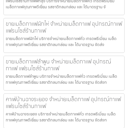
แฟรนไชส์ร้านกาแฟพัทลุง บริการจำหน่ายเมล็ดกาแฟคั่ว เกรดพรีเมี่ยม
เมล็ดกาแฟคุณภาพดีเยี่ยม รสชาติกลมกล่อม และ ได้มาตรฐาน จั
ขายเมล็ดกาแฟผักไห่ จำหน่ายเมล็ดกาแฟ อุปกรณ์กาแฟ
แฟรนไชส์ร้านกาแฟ
ขายเมล็ดกาแฟผักไห่ บริการจำหน่ายเมล็ดกาแฟคั่ว เกรดพรีเมี่ยม เมล็ด
กาแฟคุณภาพดีเยี่ยม รสชาติกลมกล่อม และ ได้มาตรฐาน จัดส่ง
ขายเมล็ดกาแฟลำพูน จำหน่ายเมล็ดกาแฟ อุปกรณ์
กาแฟ แฟรนไชส์ร้านกาแฟ
ขายเมล็ดกาแฟลำพูน บริการจำหน่ายเมล็ดกาแฟคั่ว เกรดพรีเมี่ยม เมล็ด
กาแฟคุณภาพดีเยี่ยม รสชาติกลมกล่อม และ ได้มาตรฐาน จัดส่งท
คาเฟ่บ้านฉางระยอง จำหน่ายเมล็ดกาแฟ อุปกรณ์กาแฟ
แฟรนไชส์ร้านกาแฟ
คาเฟ่บ้านฉางระยอง บริการจำหน่ายเมล็ดกาแฟคั่ว เกรดพรีเมี่ยม เมล็ด
กาแฟคุณภาพดีเยี่ยม รสชาติกลมกล่อม และ ได้มาตรฐาน จัดส่งท