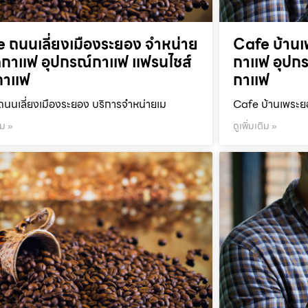
 ถนนเลี่ยงเมืองระยอง จำหน่าย
Cafe บ้านเ
ดกาแฟ อุปกรณ์กาแฟ แฟรนไชส์
กาแฟ อุปกร
กาแฟ
กาแฟ
นนเลี่ยงเมืองระยอง บริการจำหน่ายเม
Cafe บ้านเพระย
ิม »
ดูเพิ่มเติม »