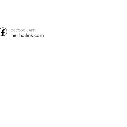
Facebook คลิก
TheThailink.com