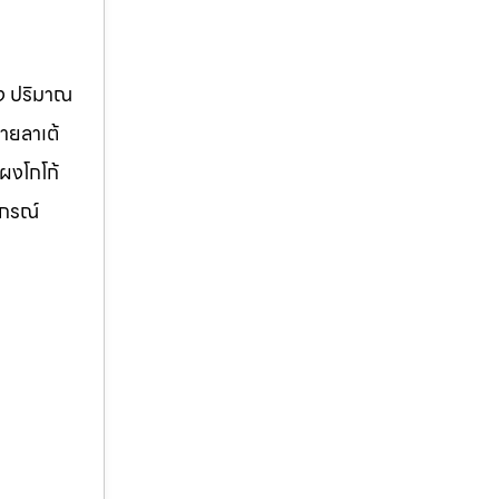
วง ปริมาณ
ายลาเต้
ผงโกโก้
ปกรณ์