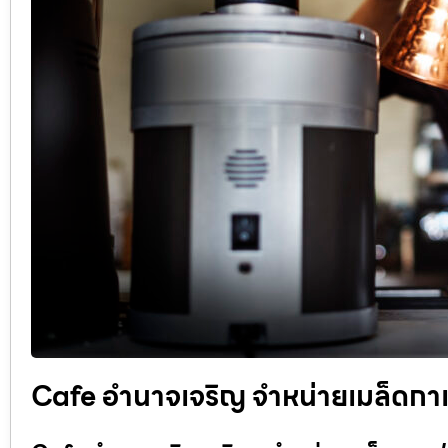
Cafe อำนาจเจริญ จำหน่ายเมล็ดกา