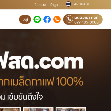
LANGUAGE
ติดต่อเรา
เข้าสู่ระบบ
ติดต่อเรา คลิก
เมนู
099-185-8000