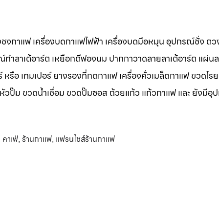
องชงกาแฟ เครื่องบดกาแฟไฟฟ้า เครื่องบดมือหมุน อุปกรณ์ชั่ง ต
รณ์ทำลาเต้อาร์ต เหยือกตีฟองนม ปากกาวาดลายลาเต้อาร์ต แผ่นล
 หรือ เทมเปอร์ ยางรองที่กดกาแฟ เครื่องคั่วเมล็ดกาแฟ ขวดโรย
ั๊ม ขวดน้ำเชื่อม ขวดปั๊มซอส ถ้วยแก้ว แก้วกาแฟ และ ยังมีอุ
คาเฟ่
ร้านกาแฟ
แฟรนไชส์ร้านกาแฟ
,
,
,