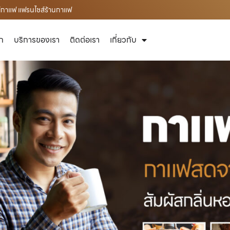
์กาแฟ แฟรนไชส์ร้านกาแฟ
ัก
บริการของเรา
ติดต่อเรา
เกี่ยวกับ