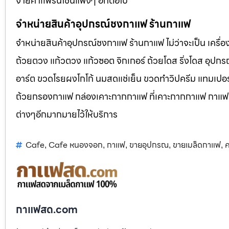
จ่ายค่าเเฟรนไชน์แพงๆ อีกต่อไป
จำหน่ายสินค้าอุปกรณ์ชงกาแฟ ร้านกาแฟ
จำหน่ายสินค้าอุปกรณ์ชงกาแฟ ร้านกาแฟ ไม่ว่าจะเป็น เครื่
ถ้วยตวง แก้วตวง แก้วซอต จิกเกอร์ ถ้วยโดส ริ่งโดส อุปก
อาร์ต ขวดโรยผงโกโก้ นมสดแช่เย็น ขวดทำวิปครีม แทมเปอร์
ถ้วยกรองกาแฟ กล่องเคาะกากกาแฟ ที่เคาะกากกาแฟ กาแฟหัวป
ต่างๆอีกมากมายไว้ให้บริการ
Cafe
Cafe หนองจอก
กาแฟ
ขายอุปกรณ
ขายเมล็ดกาแฟ
ค
,
,
,
,
,
กาแฟสด.com