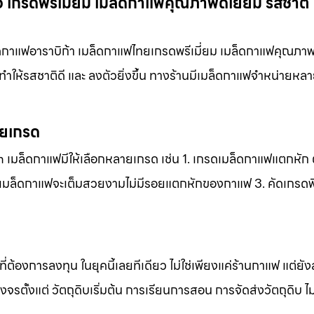
เกรดพรีเมี่ยม เมล็ดกาแฟคุณภาพดีเยี่ยม รสชาติ
ดกาแฟอาราบิก้า เมล็ดกาแฟไทยเกรดพรีเมี่ยม เมล็ดกาแฟคุณภา
 ทำให้รสชาติดี และ ลงตัวยิ่งขึ้น ทางร้านมีเมล็ดกาแฟจำหน่ายหล
ายเกรด
เมล็ดกาแฟมีให้เลือกหลายเกรด เช่น 1. เกรดเมล็ดกาแฟแตกหัก ต
ัวเมล็ดกาแฟจะเต็มสวยงามไม่มีรอยแตกหักของกาแฟ 3. คัดเกรดพิเ
้ที่ต้องการลงทุน ในยุคนี้เลยทีเดียว ไม่ใช่เพียงแค่ร้านกาแฟ แต่
รตั้งแต่ วัตถุดิบเริ่มต้น การเรียนการสอน การจัดส่งวัตถุดิบ ไม