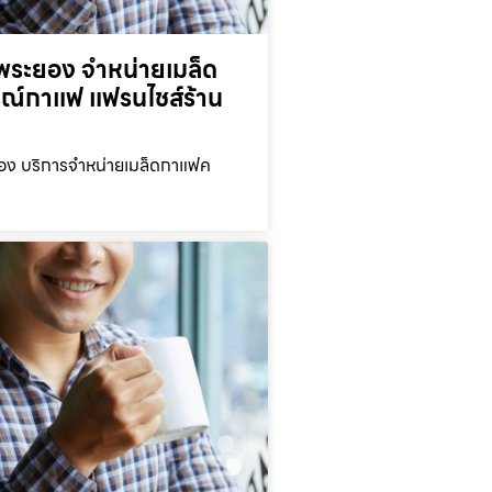
พระยอง จำหน่ายเมล็ด
ณ์กาแฟ แฟรนไชส์ร้าน
อง บริการจำหน่ายเมล็ดกาแฟค