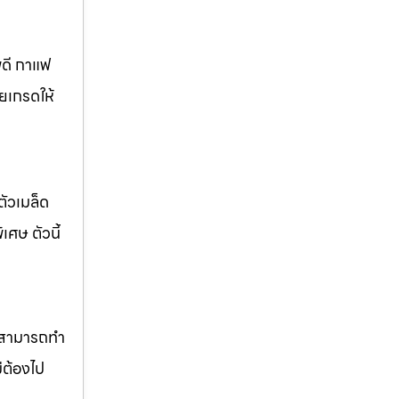
พดี กาแฟ
ายเกรดให้
ัวเมล็ด
ศษ ตัวนี้
ยังสามารถทำ
่ต้องไป