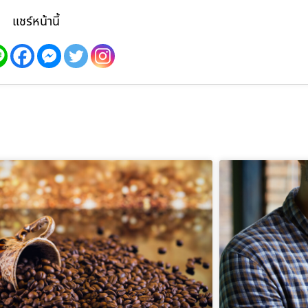
แชร์หน้านี้