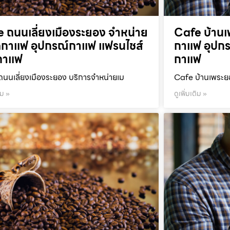
 ถนนเลี่ยงเมืองระยอง จำหน่าย
Cafe บ้านเ
ดกาแฟ อุปกรณ์กาแฟ แฟรนไชส์
กาแฟ อุปกร
กาแฟ
กาแฟ
นนเลี่ยงเมืองระยอง บริการจำหน่ายเม
Cafe บ้านเพระย
ิม »
ดูเพิ่มเติม »