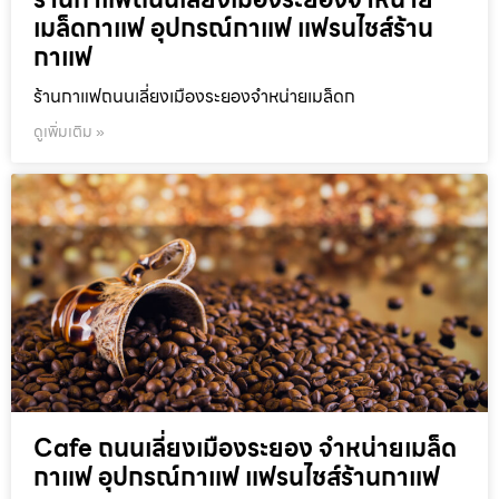
เมล็ดกาแฟ อุปกรณ์กาแฟ แฟรนไชส์ร้าน
กาแฟ
ร้านกาแฟถนนเลี่ยงเมืองระยองจำหน่ายเมล็ดก
ดูเพิ่มเติม »
Cafe ถนนเลี่ยงเมืองระยอง จำหน่ายเมล็ด
กาแฟ อุปกรณ์กาแฟ แฟรนไชส์ร้านกาแฟ