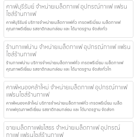
คาเฟ่บุรีรัมย์ จำหน่ายเมล็ดกาแฟ อุปกรณ์กาแฟ แฟรน
ไชส์ร้านกาแฟ
คาเฟ่บุรีรัมย์ บริการจำหน่ายเมล็ดกาแฟคั่ว เกรดพรีเมี่ยม เมล็ดกาแฟ
คุณภาพดีเยี่ยม รสชาติกลมกล่อม และ ได้มาตรฐาน จัดส่งทั่ว
ร้านกาแฟน่าน จำหน่ายเมล็ดกาแฟ อุปกรณ์กาแฟ แฟรน
ไชส์ร้านกาแฟ
ร้านกาแฟน่าน บริการจำหน่ายเมล็ดกาแฟคั่ว เกรดพรีเมี่ยม เมล็ดกาแฟ
คุณภาพดีเยี่ยม รสชาติกลมกล่อม และ ได้มาตรฐาน จัดส่งทั่วไท
คาเฟ่หนองคล้าใหม่ จำหน่ายเมล็ดกาแฟ อุปกรณ์กาแฟ
แฟรนไชส์ร้านกาแฟ
คาเฟ่หนองคล้าใหม่ บริการจำหน่ายเมล็ดกาแฟคั่ว เกรดพรีเมี่ยม เมล็ด
กาแฟคุณภาพดีเยี่ยม รสชาติกลมกล่อม และ ได้มาตรฐาน จัดส่งท
ขายเมล็ดกาแฟยโสธร จำหน่ายเมล็ดกาแฟ อุปกรณ์
กาแฟ แฟรนไชส์ร้านกาแฟ