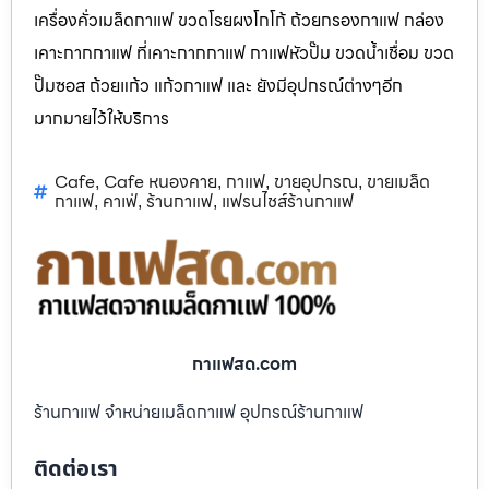
เครื่องคั่วเมล็ดกาแฟ ขวดโรยผงโกโก้ ถ้วยกรองกาแฟ กล่อง
เคาะกากกาแฟ ที่เคาะกากกาแฟ กาแฟหัวปั๊ม ขวดน้ำเชื่อม ขวด
ปั๊มซอส ถ้วยแก้ว แก้วกาแฟ และ ยังมีอุปกรณ์ต่างๆอีก
มากมายไว้ให้บริการ
Cafe
Cafe หนองคาย
กาแฟ
ขายอุปกรณ
ขายเมล็ด
,
,
,
,
กาแฟ
คาเฟ่
ร้านกาแฟ
แฟรนไชส์ร้านกาแฟ
,
,
,
กาแฟสด.com
ร้านกาแฟ จำหน่ายเมล็ดกาแฟ อุปกรณ์ร้านกาแฟ
ติดต่อเรา