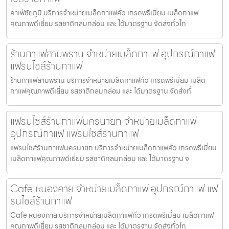
คาเฟ่ชัยภูมิ บริการจำหน่ายเมล็ดกาแฟคั่ว เกรดพรีเมี่ยม เมล็ดกาแฟ
คุณภาพดีเยี่ยม รสชาติกลมกล่อม และ ได้มาตรฐาน จัดส่งทั่วไท
ร้านกาแฟสามพราน จำหน่ายเมล็ดกาแฟ อุปกรณ์กาแฟ
แฟรนไชส์ร้านกาแฟ
ร้านกาแฟสามพราน บริการจำหน่ายเมล็ดกาแฟคั่ว เกรดพรีเมี่ยม เมล็ด
กาแฟคุณภาพดีเยี่ยม รสชาติกลมกล่อม และ ได้มาตรฐาน จัดส่งทั่
แฟรนไชส์ร้านกาแฟนครนายก จำหน่ายเมล็ดกาแฟ
อุปกรณ์กาแฟ แฟรนไชส์ร้านกาแฟ
แฟรนไชส์ร้านกาแฟนครนายก บริการจำหน่ายเมล็ดกาแฟคั่ว เกรดพรีเมี่ยม
เมล็ดกาแฟคุณภาพดีเยี่ยม รสชาติกลมกล่อม และ ได้มาตรฐาน จ
Cafe หนองคาย จำหน่ายเมล็ดกาแฟ อุปกรณ์กาแฟ แฟ
รนไชส์ร้านกาแฟ
Cafe หนองคาย บริการจำหน่ายเมล็ดกาแฟคั่ว เกรดพรีเมี่ยม เมล็ดกาแฟ
คุณภาพดีเยี่ยม รสชาติกลมกล่อม และ ได้มาตรฐาน จัดส่งทั่วไท