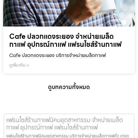
Cafe ปลวกแดงระยอง จำหน่ายเมล็ด
กาแฟ อุปกรณ์กาแฟ แฟรนไชส์ร้านกาแฟ
Cafe ปลวกแดงระยอง บริการจำหน่ายเมล็ดกาแฟ
ดูเพิ่มเติม »
ดูบทความทั้งหมด
แฟรนไชส์ร้านกาแฟนิคมอุตสาหกรรม จำหน่ายเมล็ด
กาแฟ อุปกรณ์กาแฟ แฟรนไชส์ร้านกาแฟ
แฟรนไชส์ร้านกาแฟนิคมอุตสาหกรรม บริการจำหน่ายเมล็ดกาแฟคั่ว เกรด