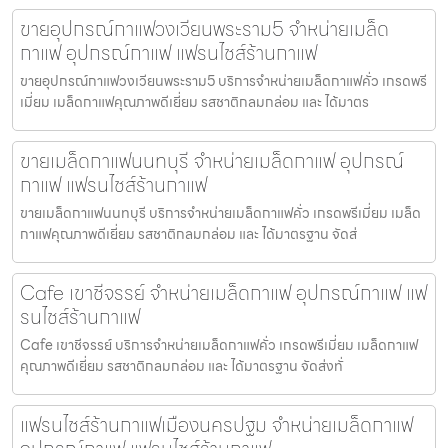
ขายอุปกรณ์กาแฟวงเวียนพระราม5 จำหน่ายเมล็ด
กาแฟ อุปกรณ์กาแฟ แฟรนไชส์ร้านกาแฟ
ขายอุปกรณ์กาแฟวงเวียนพระราม5 บริการจำหน่ายเมล็ดกาแฟคั่ว เกรดพรี
เมี่ยม เมล็ดกาแฟคุณภาพดีเยี่ยม รสชาติกลมกล่อม และ ได้มาตร
ขายเมล็ดกาแฟนนทบุรี จำหน่ายเมล็ดกาแฟ อุปกรณ์
กาแฟ แฟรนไชส์ร้านกาแฟ
ขายเมล็ดกาแฟนนทบุรี บริการจำหน่ายเมล็ดกาแฟคั่ว เกรดพรีเมี่ยม เมล็ด
กาแฟคุณภาพดีเยี่ยม รสชาติกลมกล่อม และ ได้มาตรฐาน จัดส่
Cafe เขาชีจรรย์ จำหน่ายเมล็ดกาแฟ อุปกรณ์กาแฟ แฟ
รนไชส์ร้านกาแฟ
Cafe เขาชีจรรย์ บริการจำหน่ายเมล็ดกาแฟคั่ว เกรดพรีเมี่ยม เมล็ดกาแฟ
คุณภาพดีเยี่ยม รสชาติกลมกล่อม และ ได้มาตรฐาน จัดส่งทั่
แฟรนไชส์ร้านกาแฟเมืองนครปฐม จำหน่ายเมล็ดกาแฟ