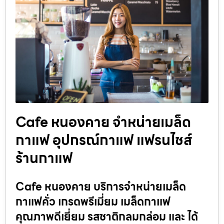
Cafe หนองคาย จำหน่ายเมล็ด
กาแฟ อุปกรณ์กาแฟ แฟรนไชส์
ร้านกาแฟ
Cafe หนองคาย บริการจำหน่ายเมล็ด
กาแฟคั่ว เกรดพรีเมี่ยม เมล็ดกาแฟ
คุณภาพดีเยี่ยม รสชาติกลมกล่อม และ ได้