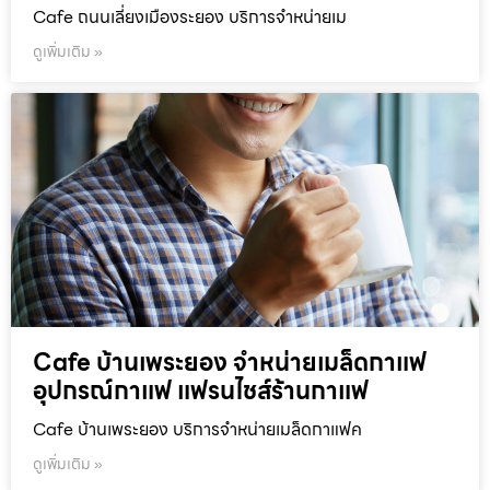
Cafe ถนนเลี่ยงเมืองระยอง บริการจำหน่ายเม
ดูเพิ่มเติม »
Cafe บ้านเพระยอง จำหน่ายเมล็ดกาแฟ
อุปกรณ์กาแฟ แฟรนไชส์ร้านกาแฟ
Cafe บ้านเพระยอง บริการจำหน่ายเมล็ดกาแฟค
ดูเพิ่มเติม »