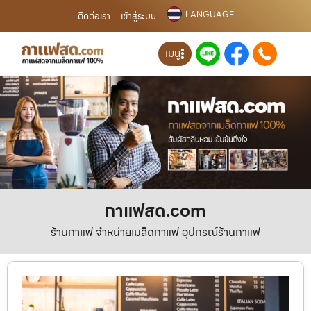
LANGUAGE
ติดต่อเรา
เข้าสู่ระบบ
เมนู
กาแฟสด.com
ร้านกาแฟ จำหน่ายเมล็ดกาแฟ อุปกรณ์ร้านกาแฟ