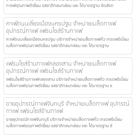
กาแฟคุณภาพดีเยี่ยม รสชาติกลมกล่อม และ ได้มาตรฐาน จัดส่งท
คาเฟ่ถนนเลี่ยงเมืองนครปฐม จำหน่ายเมล็ดกาแฟ
อุปกรณ์กาแฟ แฟรนไชส์ร้านกาแฟ
คาเฟ่ถนนเลี่ยงเมืองนครปฐม บริการจำหน่ายเมล็ดกาแฟคั่ว เกรดพรีเมี่ยม
เมล็ดกาแฟคุณภาพดีเยี่ยม รสชาติกลมกล่อม และ ได้มาตรฐาน
แฟรนไชส์ร้านกาแฟคลองสาน จำหน่ายเมล็ดกาแฟ
อุปกรณ์กาแฟ แฟรนไชส์ร้านกาแฟ
แฟรนไชส์ร้านกาแฟคลองสาน บริการจำหน่ายเมล็ดกาแฟคั่ว เกรดพรีเมี่ยม
เมล็ดกาแฟคุณภาพดีเยี่ยม รสชาติกลมกล่อม และ ได้มาตรฐาน จ
ขายอุปกรณ์กาแฟจันทบุรี จำหน่ายเมล็ดกาแฟ อุปกรณ์
กาแฟ แฟรนไชส์ร้านกาแฟ
ขายอุปกรณ์กาแฟจันทบุรี บริการจำหน่ายเมล็ดกาแฟคั่ว เกรดพรีเมี่ยม
เมล็ดกาแฟคุณภาพดีเยี่ยม รสชาติกลมกล่อม และ ได้มาตรฐาน จั