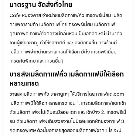
มาตรฐาน จัดส่งทั่วไทย
Cafe หนองคาย จำหน่ายเมล็ดกาแฟคั่ว เกรดพรีเมี่ยม เมล็ด
กาแฟอาราบิก้า เมล็ดกาแฟไทยเกรดพรีเมี่ยม เมล็ดกาแฟ
คุณภาพดี กาแฟคั่วกลางมีกลิ่นหอมเป็นเอกลักษณ์ นำมาคั่ว
โดยผู้เชี่ยวชาญ ทำให้รสชาติดี และ ลงตัวยิ่งขึ้น ทางร้านมี
เมล็ดกาแฟจำหน่ายหลายเกรดให้เลือก มีทั้ง เกรดพรีเมี่ยม
เกรดคัดพิเศษ และ เกรดอื่นๆ
ขายส่งเมล็ดกาแฟคั่ว เมล็ดกาแฟมีให้เลือก
หลายเกรด
ขายส่งเมล็ดกาแฟคั่ว ราคาถูกๆ ให้บริการโดย กาแฟสด.com
เมล็ดกาแฟมีให้เลือกหลายเกรด เช่น 1. เกรดเมล็ดกาแฟแตกหัก
ตัวเมล็ดกาแฟจะไม่เต็มจะมีลอยแตก และ หักบ้าง 2. เกรดพรีเมี่
ยม ตัวเมล็ดกาแฟจะเต็มสวยงามไม่มีรอยแตกหักของกาแฟ 3.
คัดเกรดพิเศษ ตัวนี้บอกเลยสุดยอดเมล็ดกาแฟจาก 1 ไร่ จะมี