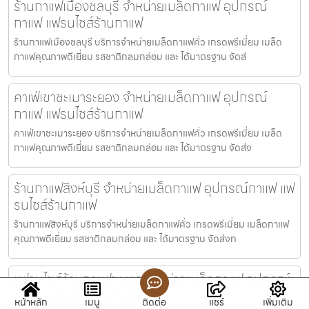
ร้านกาแฟเมืองชลบุรี จำหน่ายเมล็ดกาแฟ อุปกรณ์
กาแฟ แฟรนไชส์ร้านกาแฟ
ร้านกาแฟเมืองชลบุรี บริการจำหน่ายเมล็ดกาแฟคั่ว เกรดพรีเมี่ยม เมล็ด
กาแฟคุณภาพดีเยี่ยม รสชาติกลมกล่อม และ ได้มาตรฐาน จัดส่
คาเฟ่เขาชะเมาระยอง จำหน่ายเมล็ดกาแฟ อุปกรณ์
กาแฟ แฟรนไชส์ร้านกาแฟ
คาเฟ่เขาชะเมาระยอง บริการจำหน่ายเมล็ดกาแฟคั่ว เกรดพรีเมี่ยม เมล็ด
กาแฟคุณภาพดีเยี่ยม รสชาติกลมกล่อม และ ได้มาตรฐาน จัดส่ง
ร้านกาแฟสิงห์บุรี จำหน่ายเมล็ดกาแฟ อุปกรณ์กาแฟ แฟ
รนไชส์ร้านกาแฟ
ร้านกาแฟสิงห์บุรี บริการจำหน่ายเมล็ดกาแฟคั่ว เกรดพรีเมี่ยม เมล็ดกาแฟ
คุณภาพดีเยี่ยม รสชาติกลมกล่อม และ ได้มาตรฐาน จัดส่งท
แฟรนไชส์ร้านกาแฟชุมพร จำหน่ายเมล็ดกาแฟ อุปกรณ์
กาแฟ แฟรนไชส์ร้านกาแฟ
หน้าหลัก
เมนู
ติดต่อ
แชร์
เพิ่มเติม