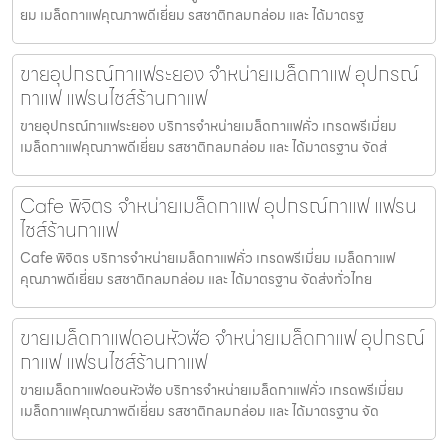
ยม เมล็ดกาแฟคุณภาพดีเยี่ยม รสชาติกลมกล่อม และ ได้มาตรฐ
ขายอุปกรณ์กาแฟระยอง จำหน่ายเมล็ดกาแฟ อุปกรณ์
กาแฟ แฟรนไชส์ร้านกาแฟ
ขายอุปกรณ์กาแฟระยอง บริการจำหน่ายเมล็ดกาแฟคั่ว เกรดพรีเมี่ยม
เมล็ดกาแฟคุณภาพดีเยี่ยม รสชาติกลมกล่อม และ ได้มาตรฐาน จัดส่
Cafe พิจิตร จำหน่ายเมล็ดกาแฟ อุปกรณ์กาแฟ แฟรน
ไชส์ร้านกาแฟ
Cafe พิจิตร บริการจำหน่ายเมล็ดกาแฟคั่ว เกรดพรีเมี่ยม เมล็ดกาแฟ
คุณภาพดีเยี่ยม รสชาติกลมกล่อม และ ได้มาตรฐาน จัดส่งทั่วไทย
ขายเมล็ดกาแฟดอนหัวฬ่อ จำหน่ายเมล็ดกาแฟ อุปกรณ์
กาแฟ แฟรนไชส์ร้านกาแฟ
ขายเมล็ดกาแฟดอนหัวฬ่อ บริการจำหน่ายเมล็ดกาแฟคั่ว เกรดพรีเมี่ยม
เมล็ดกาแฟคุณภาพดีเยี่ยม รสชาติกลมกล่อม และ ได้มาตรฐาน จัด