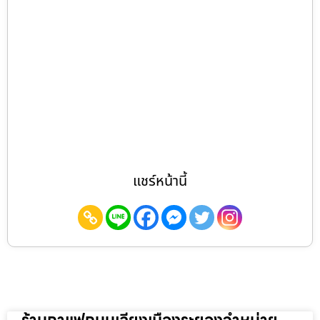
แชร์หน้านี้