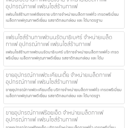
อุปกรณ์กาแฟ แฟรนไชส์ร้านกาแฟ
แฟรนไชส์ร้านกาแฟเชียงราย บริการจำหน่ายเมล็ดกาแฟคั่ว เกรดพรีเมี่ยม
เมล็ดกาแฟคุณภาพดีเยี่ยม รสชาติกลมกล่อม และ ได้มาตรฐาน
แฟรนไชส์ร้านกาแฟถนนรัตนาธิเบศร์ จำหน่ายเมล็ด
กาแฟ อุปกรณ์กาแฟ แฟรนไชส์ร้านกาแฟ
แฟรนไชส์ร้านกาแฟถนนรัตนาธิเบศร์ บริการจำหน่ายเมล็ดกาแฟคั่ว เกรด
พรีเมี่ยม เมล็ดกาแฟคุณภาพดีเยี่ยม รสชาติกลมกล่อม และ ได้ม
ขายอุปกรณ์กาแฟตะเคียนเตี้ย จำหน่ายเมล็ดกาแฟ
อุปกรณ์กาแฟ แฟรนไชส์ร้านกาแฟ
ขายอุปกรณ์กาแฟตะเคียนเตี้ย บริการจำหน่ายเมล็ดกาแฟคั่ว เกรดพรีเมี่ยม
เมล็ดกาแฟคุณภาพดีเยี่ยม รสชาติกลมกล่อม และ ได้มาตรฐา
ขายอุปกรณ์กาแฟร้อยเอ็ด จำหน่ายเมล็ดกาแฟ
อุปกรณ์กาแฟ แฟรนไชส์ร้านกาแฟ
ขายอุปกรณ์กาแฟร้อยเอ็ด บริการจำหน่ายเมล็ดกาแฟคั่ว เกรดพรีเมี่ยม