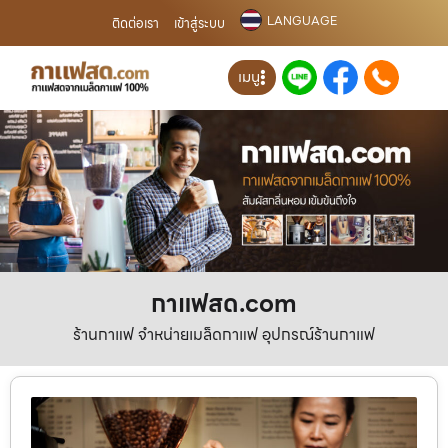
LANGUAGE
ติดต่อเรา
เข้าสู่ระบบ
เมนู
กาแฟสด.com
ร้านกาแฟ จำหน่ายเมล็ดกาแฟ อุปกรณ์ร้านกาแฟ