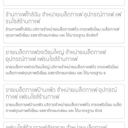
ร้านกาแฟใกล้ฉัน จำหน่ายเมล็ดกาแฟ อุปกรณ์กาแฟ แฟ
รนไชส์ร้านกาแฟ
ร้านกาแฟใกล้ฉัน บริการจำหน่ายเมล็ดกาแฟคั่ว เกรดพรีเมี่ยม เมล็ดกาแฟ
คุณภาพดีเยี่ยม รสชาติกลมกล่อม และ ได้มาตรฐาน จัดส่งทั่
ขายเมล็ดกาแฟวงเวียนใหญ่ จำหน่ายเมล็ดกาแฟ
อุปกรณ์กาแฟ แฟรนไชส์ร้านกาแฟ
ขายเมล็ดกาแฟวงเวียนใหญ่ บริการจำหน่ายเมล็ดกาแฟคั่ว เกรดพรีเมี่ยม
เมล็ดกาแฟคุณภาพดีเยี่ยม รสชาติกลมกล่อม และ ได้มาตรฐาน จ
ขายเมล็ดกาแฟบ้านแพ้ว จำหน่ายเมล็ดกาแฟ อุปกรณ์
กาแฟ แฟรนไชส์ร้านกาแฟ
ขายเมล็ดกาแฟบ้านแพ้ว บริการจำหน่ายเมล็ดกาแฟคั่ว เกรดพรีเมี่ยม เมล็ด
กาแฟคุณภาพดีเยี่ยม รสชาติกลมกล่อม และ ได้มาตรฐาน จัดส
แฟรนไชส์ร้านกาแฟเชียงราย จำหน่ายเมล็ดกาแฟ