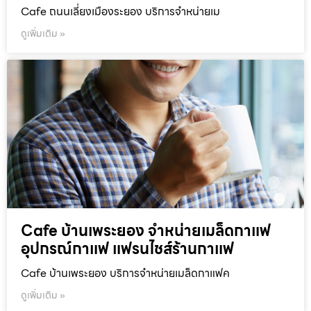
Cafe ถนนเลี่ยงเมืองระยอง บริการจำหน่ายเม
ดูเพิ่มเติม »
Cafe บ้านเพระยอง จำหน่ายเมล็ดกาแฟ
อุปกรณ์กาแฟ แฟรนไชส์ร้านกาแฟ
Cafe บ้านเพระยอง บริการจำหน่ายเมล็ดกาแฟค
ดูเพิ่มเติม »