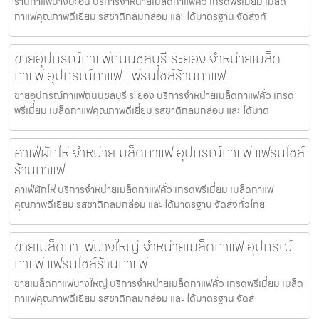
ร้านกาแฟบางปะอิน บริการจำหน่ายเมล็ดกาแฟคั่ว เกรดพรีเมี่ยม เมล็ด
กาแฟคุณภาพดีเยี่ยม รสชาติกลมกล่อม และ ได้มาตรฐาน จัดส่งทั
ขายอุปกรณ์กาแฟถนนชลบุรี ระยอง จำหน่ายเมล็ด
กาแฟ อุปกรณ์กาแฟ แฟรนไชส์ร้านกาแฟ
ขายอุปกรณ์กาแฟถนนชลบุรี ระยอง บริการจำหน่ายเมล็ดกาแฟคั่ว เกรด
พรีเมี่ยม เมล็ดกาแฟคุณภาพดีเยี่ยม รสชาติกลมกล่อม และ ได้มาต
คาเฟ่ผักไห่ จำหน่ายเมล็ดกาแฟ อุปกรณ์กาแฟ แฟรนไชส์
ร้านกาแฟ
คาเฟ่ผักไห่ บริการจำหน่ายเมล็ดกาแฟคั่ว เกรดพรีเมี่ยม เมล็ดกาแฟ
คุณภาพดีเยี่ยม รสชาติกลมกล่อม และ ได้มาตรฐาน จัดส่งทั่วไทย
ขายเมล็ดกาแฟบางใหญ่ จำหน่ายเมล็ดกาแฟ อุปกรณ์
กาแฟ แฟรนไชส์ร้านกาแฟ
ขายเมล็ดกาแฟบางใหญ่ บริการจำหน่ายเมล็ดกาแฟคั่ว เกรดพรีเมี่ยม เมล็ด
กาแฟคุณภาพดีเยี่ยม รสชาติกลมกล่อม และ ได้มาตรฐาน จัดส่