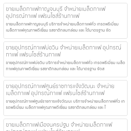
ขายเมล็ดกาแฟกาญจนบุรี จำหน่ายเมล็ดกาแฟ
อุปกรณ์กาแฟ แฟรนไชส์ร้านกาแฟ
ขายเมล็ดกาแฟกาญจนบุรี บริการจำหน่ายเมล็ดกาแฟคั่ว เกรดพรีเมี่ยม
เมล็ดกาแฟคุณภาพดีเยี่ยม รสชาติกลมกล่อม และ ได้มาตรฐาน จัด
ขายอุปกรณ์กาแฟบ่อวิน จำหน่ายเมล็ดกาแฟ อุปกรณ์
กาแฟ แฟรนไชส์ร้านกาแฟ
ขายอุปกรณ์กาแฟบ่อวิน บริการจำหน่ายเมล็ดกาแฟคั่ว เกรดพรีเมี่ยม เมล็ด
กาแฟคุณภาพดีเยี่ยม รสชาติกลมกล่อม และ ได้มาตรฐาน จัดส
ขายอุปกรณ์กาแฟศูนย์ราชการแจ้งวัฒนะ จำหน่าย
เมล็ดกาแฟ อุปกรณ์กาแฟ แฟรนไชส์ร้านกาแฟ
ขายอุปกรณ์กาแฟศูนย์ราชการแจ้งวัฒนะ บริการจำหน่ายเมล็ดกาแฟคั่ว เก
รดพรีเมี่ยม เมล็ดกาแฟคุณภาพดีเยี่ยม รสชาติกลมกล่อม และ ไ
ขายเมล็ดกาแฟเมืองนครปฐม จำหน่ายเมล็ดกาแฟ