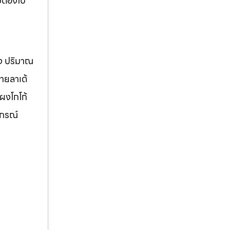
่ต้องไป
วง ปริมาณ
ายลาเต้
ผงโกโก้
ปกรณ์