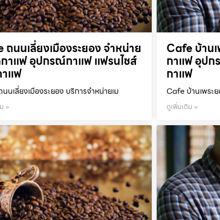
 ถนนเลี่ยงเมืองระยอง จำหน่าย
Cafe บ้านเ
ดกาแฟ อุปกรณ์กาแฟ แฟรนไชส์
กาแฟ อุปกร
กาแฟ
กาแฟ
นนเลี่ยงเมืองระยอง บริการจำหน่ายเม
Cafe บ้านเพระย
ิม »
ดูเพิ่มเติม »