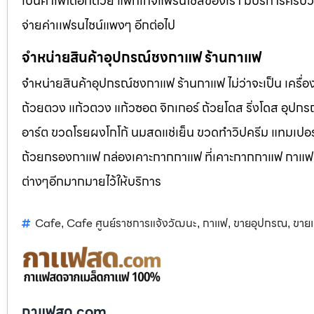
เป็นคาเฟ่ได้อีกด้วย แพ็กเกจแฟรนไชส์ของเรา มีบริการครบวงจ
จ่ายค่าเเฟรนไชน์แพงๆ อีกต่อไป
จำหน่ายสินค้าอุปกรณ์ชงกาแฟ ร้านกาแฟ
จำหน่ายสินค้าอุปกรณ์ชงกาแฟ ร้านกาแฟ ไม่ว่าจะเป็น เครื่
ถ้วยตวง แก้วตวง แก้วซอต จิกเกอร์ ถ้วยโดส ริ่งโดส อุปก
อาร์ต ขวดโรยผงโกโก้ นมสดแช่เย็น ขวดทำวิปครีม แทมเปอร์
ถ้วยกรองกาแฟ กล่องเคาะกากกาแฟ ที่เคาะกากกาแฟ กาแฟหัวป
ต่างๆอีกมากมายไว้ให้บริการ
Cafe
Cafe ศูนย์ราชการแจ้งวัฒนะ
กาแฟ
ขายอุปกรณ
ขาย
,
,
,
,
กาแฟสด.com