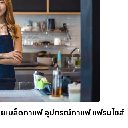
่ายเมล็ดกาแฟ อุปกรณ์กาแฟ แฟรนไชส์