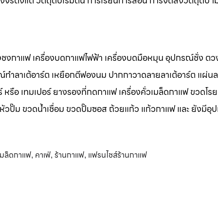
รตั้งแต่ วัตถุดิบเริ่มต้น การเรียนการสอน การจัดส่งวัตถุดิบ ไม
องชงกาแฟ เครื่องบดกาแฟไฟฟ้า เครื่องบดมือหมุน อุปกรณ์ชั่ง ต
รณ์ทำลาเต้อาร์ต เหยือกตีฟองนม ปากกาวาดลายลาเต้อาร์ต แผ่นล
 หรือ เทมเปอร์ ยางรองที่กดกาแฟ เครื่องคั่วเมล็ดกาแฟ ขวดโรย
ั๊ม ขวดน้ำเชื่อม ขวดปั๊มซอส ถ้วยแก้ว แก้วกาแฟ และ ยังมีอุ
เมล็ดกาแฟ
คาเฟ่
ร้านกาแฟ
แฟรนไชส์ร้านกาแฟ
,
,
,