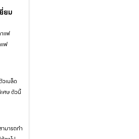
ี่ยม
ดกาแฟ
กาแฟ
ัวเมล็ด
ศษ ตัวนี้
ยังสามารถทำ