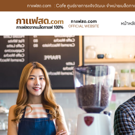
กาแฟสด.com
: Cafe ศูนย์ราชการแจ้งวัฒนะ จำหน่ายเมล็ดก
กาแฟสด.com
หน้าหล
OFFICIAL WEBSITE