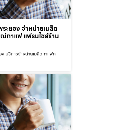
พระยอง จำหน่ายเมล็ด
ณ์กาแฟ แฟรนไชส์ร้าน
อง บริการจำหน่ายเมล็ดกาแฟค