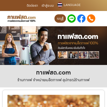
LANGUAGE
ติดต่อเรา
เข้าสู่ระบบ
เมนู
กาแฟสด.com
ร้านกาแฟ จำหน่ายเมล็ดกาแฟ อุปกรณ์ร้านกาแฟ