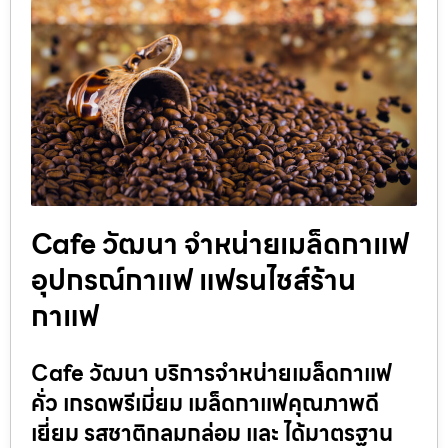
Cafe วัฒนา จำหน่ายเมล็ดกาแฟ
อุปกรณ์กาแฟ แฟรนไชส์ร้าน
กาแฟ
Cafe วัฒนา บริการจำหน่ายเมล็ดกาแฟ
คั่ว เกรดพรีเมี่ยม เมล็ดกาแฟคุณภาพดี
เยี่ยม รสชาติกลมกล่อม และ ได้มาตรฐาน