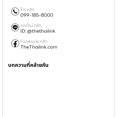
โทร คลิก
099-185-8000
แอดไลน์ คลิก
ID: @thethailink
Facebook คลิก
TheThailink.com
บทความที่คล้ายกัน