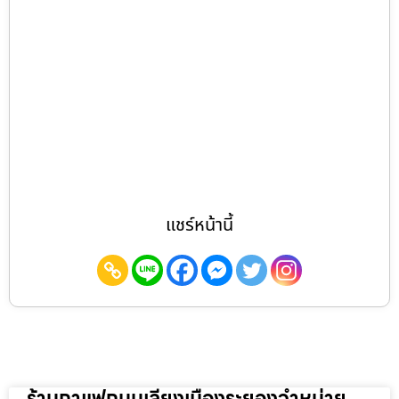
แชร์หน้านี้
ร้านกาแฟถนนเลี่ยงเมืองระยองจำหน่าย