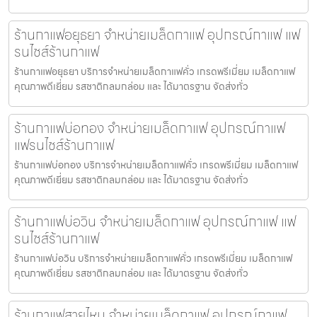
ร้านกาแฟอยุธยา จำหน่ายเมล็ดกาแฟ อุปกรณ์กาแฟ แฟ
รนไชส์ร้านกาแฟ
ร้านกาแฟอยุธยา บริการจำหน่ายเมล็ดกาแฟคั่ว เกรดพรีเมี่ยม เมล็ดกาแฟ
คุณภาพดีเยี่ยม รสชาติกลมกล่อม และ ได้มาตรฐาน จัดส่งทั่ว
ร้านกาแฟบ่อทอง จำหน่ายเมล็ดกาแฟ อุปกรณ์กาแฟ
แฟรนไชส์ร้านกาแฟ
ร้านกาแฟบ่อทอง บริการจำหน่ายเมล็ดกาแฟคั่ว เกรดพรีเมี่ยม เมล็ดกาแฟ
คุณภาพดีเยี่ยม รสชาติกลมกล่อม และ ได้มาตรฐาน จัดส่งทั่ว
ร้านกาแฟบ่อวิน จำหน่ายเมล็ดกาแฟ อุปกรณ์กาแฟ แฟ
รนไชส์ร้านกาแฟ
ร้านกาแฟบ่อวิน บริการจำหน่ายเมล็ดกาแฟคั่ว เกรดพรีเมี่ยม เมล็ดกาแฟ
คุณภาพดีเยี่ยม รสชาติกลมกล่อม และ ได้มาตรฐาน จัดส่งทั่ว
ร้านกาแฟสายไหม จำหน่ายเมล็ดกาแฟ อุปกรณ์กาแฟ