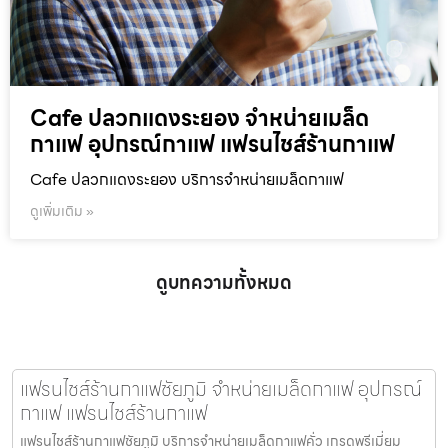
Cafe ปลวกแดงระยอง จำหน่ายเมล็ด
กาแฟ อุปกรณ์กาแฟ แฟรนไชส์ร้านกาแฟ
Cafe ปลวกแดงระยอง บริการจำหน่ายเมล็ดกาแฟ
ดูเพิ่มเติม »
ดูบทความทั้งหมด
แฟรนไชส์ร้านกาแฟชัยภูมิ จำหน่ายเมล็ดกาแฟ อุปกรณ์
กาแฟ แฟรนไชส์ร้านกาแฟ
แฟรนไชส์ร้านกาแฟชัยภูมิ บริการจำหน่ายเมล็ดกาแฟคั่ว เกรดพรีเมี่ยม