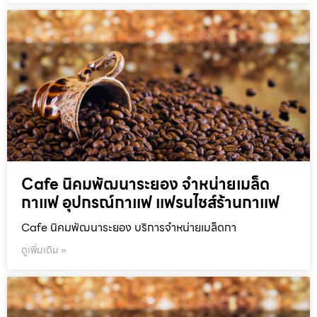
Cafe นิคมพัฒนาระยอง จำหน่ายเมล็ด
กาแฟ อุปกรณ์กาแฟ แฟรนไชส์ร้านกาแฟ
Cafe นิคมพัฒนาระยอง บริการจำหน่ายเมล็ดกา
ดูเพิ่มเติม »