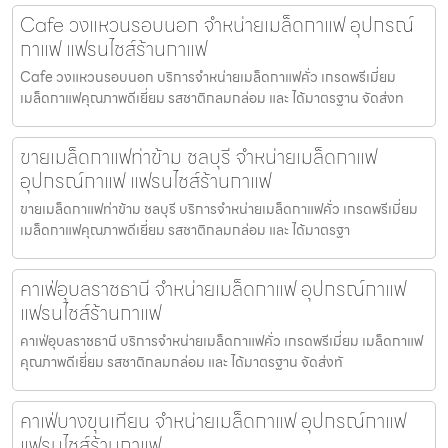
Cafe วงแหวนรอบนอก จำหน่ายเมล็ดกาแฟ อุปกรณ์
กาแฟ แฟรนไชส์ร้านกาแฟ
Cafe วงแหวนรอบนอก บริการจำหน่ายเมล็ดกาแฟคั่ว เกรดพรีเมี่ยม
เมล็ดกาแฟคุณภาพดีเยี่ยม รสชาติกลมกล่อม และ ได้มาตรฐาน จัดส่งท
ขายเมล็ดกาแฟท่าข้าม ชลบุรี จำหน่ายเมล็ดกาแฟ
อุปกรณ์กาแฟ แฟรนไชส์ร้านกาแฟ
ขายเมล็ดกาแฟท่าข้าม ชลบุรี บริการจำหน่ายเมล็ดกาแฟคั่ว เกรดพรีเมี่ยม
เมล็ดกาแฟคุณภาพดีเยี่ยม รสชาติกลมกล่อม และ ได้มาตรฐา
คาเฟ่อุบลราชธานี จำหน่ายเมล็ดกาแฟ อุปกรณ์กาแฟ
แฟรนไชส์ร้านกาแฟ
คาเฟ่อุบลราชธานี บริการจำหน่ายเมล็ดกาแฟคั่ว เกรดพรีเมี่ยม เมล็ดกาแฟ
คุณภาพดีเยี่ยม รสชาติกลมกล่อม และ ได้มาตรฐาน จัดส่งทั
คาเฟ่บางขุนเทียน จำหน่ายเมล็ดกาแฟ อุปกรณ์กาแฟ
แฟรนไชส์ร้านกาแฟ