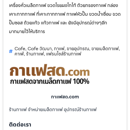
เครื่องคั่วเมล็ดกาแฟ ขวดโรยผงโกโก้ ถ้วยกรองกาแฟ กล่อง
เคาะกากกาแฟ ที่เคาะกากกาแฟ กาแฟหัวปั๊ม ขวดน้ำเชื่อม ขวด
ปั๊มซอส ถ้วยแก้ว แก้วกาแฟ และ ยังมีอุปกรณ์ต่างๆอีก
มากมายไว้ให้บริการ
Cafe
Cafe วัฒนา
กาแฟ
ขายอุปกรณ
ขายเมล็ดกาแฟ
,
,
,
,
,
คาเฟ่
ร้านกาแฟ
แฟรนไชส์ร้านกาแฟ
,
,
กาแฟสด.com
ร้านกาแฟ จำหน่ายเมล็ดกาแฟ อุปกรณ์ร้านกาแฟ
ติดต่อเรา