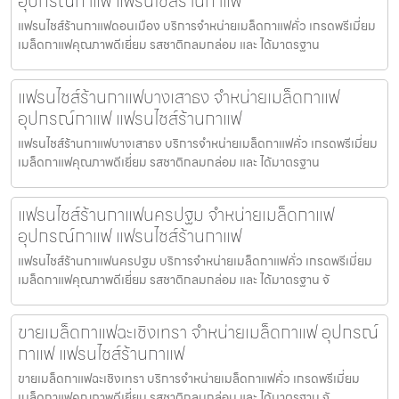
อุปกรณ์กาแฟ แฟรนไชส์ร้านกาแฟ
แฟรนไชส์ร้านกาแฟดอนเมือง บริการจำหน่ายเมล็ดกาแฟคั่ว เกรดพรีเมี่ยม
เมล็ดกาแฟคุณภาพดีเยี่ยม รสชาติกลมกล่อม และ ได้มาตรฐาน
แฟรนไชส์ร้านกาแฟบางเสาธง จำหน่ายเมล็ดกาแฟ
อุปกรณ์กาแฟ แฟรนไชส์ร้านกาแฟ
แฟรนไชส์ร้านกาแฟบางเสาธง บริการจำหน่ายเมล็ดกาแฟคั่ว เกรดพรีเมี่ยม
เมล็ดกาแฟคุณภาพดีเยี่ยม รสชาติกลมกล่อม และ ได้มาตรฐาน
แฟรนไชส์ร้านกาแฟนครปฐม จำหน่ายเมล็ดกาแฟ
อุปกรณ์กาแฟ แฟรนไชส์ร้านกาแฟ
แฟรนไชส์ร้านกาแฟนครปฐม บริการจำหน่ายเมล็ดกาแฟคั่ว เกรดพรีเมี่ยม
เมล็ดกาแฟคุณภาพดีเยี่ยม รสชาติกลมกล่อม และ ได้มาตรฐาน จั
ขายเมล็ดกาแฟฉะเชิงเทรา จำหน่ายเมล็ดกาแฟ อุปกรณ์
กาแฟ แฟรนไชส์ร้านกาแฟ
ขายเมล็ดกาแฟฉะเชิงเทรา บริการจำหน่ายเมล็ดกาแฟคั่ว เกรดพรีเมี่ยม
เมล็ดกาแฟคุณภาพดีเยี่ยม รสชาติกลมกล่อม และ ได้มาตรฐาน จั