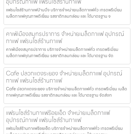
อุปกรณ์กาแฟ แฟรนไชส์ร้านกาแฟ
แฟรนไชส์ร้านกาแฟบ้านบึง บริการจำหน่ายเมล็ดกาแฟคั่ว เกรดพรีเมี่ยม
เมล็ดกาแฟคุณภาพดีเยี่ยม รสชาติกลมกล่อม และ ได้มาตรฐาน จ
คาเฟ่เมืองสมุทรปราการ จำหน่ายเมล็ดกาแฟ อุปกรณ์
กาแฟ แฟรนไชส์ร้านกาแฟ
คาเฟ่เมืองสมุทรปราการ บริการจำหน่ายเมล็ดกาแฟคั่ว เกรดพรีเมี่ยม
เมล็ดกาแฟคุณภาพดีเยี่ยม รสชาติกลมกล่อม และ ได้มาตรฐาน จัด
Cafe ปลวกแดงระยอง จำหน่ายเมล็ดกาแฟ อุปกรณ์
กาแฟ แฟรนไชส์ร้านกาแฟ
Cafe ปลวกแดงระยอง บริการจำหน่ายเมล็ดกาแฟคั่ว เกรดพรีเมี่ยม เมล็ด
กาแฟคุณภาพดีเยี่ยม รสชาติกลมกล่อม และ ได้มาตรฐาน จัดส่งท
แฟรนไชส์ร้านกาแฟร้อยเอ็ด จำหน่ายเมล็ดกาแฟ
อุปกรณ์กาแฟ แฟรนไชส์ร้านกาแฟ
แฟรนไชส์ร้านกาแฟร้อยเอ็ด บริการจำหน่ายเมล็ดกาแฟคั่ว เกรดพรีเมี่ยม