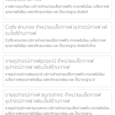
คาเฟ่บางขุนเทียน บริการจำหน่ายเมล็ดกาแฟคั่ว เกรดพรีเมี่ยม เมล็ดกาแฟ
คุณภาพดีเยี่ยม รสชาติกลมกล่อม และ ได้มาตรฐาน จัดส่งทั
Cafe พานทอง จำหน่ายเมล็ดกาแฟ อุปกรณ์กาแฟ แฟ
รนไชส์ร้านกาแฟ
Cafe พานทอง บริการจำหน่ายเมล็ดกาแฟคั่ว เกรดพรีเมี่ยม เมล็ดกาแฟ
คุณภาพดีเยี่ยม รสชาติกลมกล่อม และ ได้มาตรฐาน จัดส่งทั่วไทย
ขายอุปกรณ์กาแฟอุดรธานี จำหน่ายเมล็ดกาแฟ
อุปกรณ์กาแฟ แฟรนไชส์ร้านกาแฟ
ขายอุปกรณ์กาแฟอุดรธานี บริการจำหน่ายเมล็ดกาแฟคั่ว เกรดพรีเมี่ยม
เมล็ดกาแฟคุณภาพดีเยี่ยม รสชาติกลมกล่อม และ ได้มาตรฐาน จั
ขายอุปกรณ์กาแฟ สมุทรสาคร จำหน่ายเมล็ดกาแฟ
อุปกรณ์กาแฟ แฟรนไชส์ร้านกาแฟ
ขายอุปกรณ์กาแฟ สมุทรสาคร บริการจำหน่ายเมล็ดกาแฟคั่ว เกรดพรีเมี่ยม
เมล็ดกาแฟคุณภาพดีเยี่ยม รสชาติกลมกล่อม และ ได้มาตรฐาน