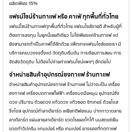
ผลิตเพียง 15%
แฟรน์ไชน์ร้านกาแฟ หรือ คาเฟ่ ทุกพื้นที่ทั่วไทย
แฟรน์ไชน์ร้านกาแฟทุกพื้นที่ทั่วไทย แฟรนไชส์ขายดี สำหรับผู้ที่
ต้องการลงทุน ในยุคนี้เลยทีเดียว ไม่ใช่เพียงแค่ร้านกาแฟ แต่
ยังสามารถทำเป็นคาเฟ่ได้อีกด้วย แพ็กเกจแฟรนไชส์ของเรา มี
บริการครบวงจรตั้งแต่ วัตถุดิบเริ่มต้น การเรียนการสอน การ
จัดส่งวัตถุดิบ ไม่ต้องไปจ่ายค่าเเฟรนไชน์แพงๆ อีกต่อไป
จำหน่ายสินค้าอุปกรณ์ชงกาแฟ ร้านกาแฟ
จำหน่ายสินค้าอุปกรณ์ชงกาแฟ ร้านกาแฟ ไม่ว่าจะเป็น เครื่อง
ชงกาแฟ เครื่องบดกาแฟไฟฟ้า เครื่องบดมือหมุน อุปกรณ์ชั่ง
ตวง ปริมาณ ถ้วยตวง แก้วตวง แก้วซอต จิกเกอร์ ถ้วยโดส
ริ่งโดส อุปกรณ์ทำลาเต้อาร์ต เหยือกตีฟองนม ปากกาวาดลาย
ลาเต้อาร์ต แผ่นลายลาเต้อาร์ต ขวดโรยผงโกโก้ นมสดแช่เย็น
ขวดทำวิปครีม แทมเปอร์ หรือ เทมเปอร์ ยางรองที่กดกาแฟ