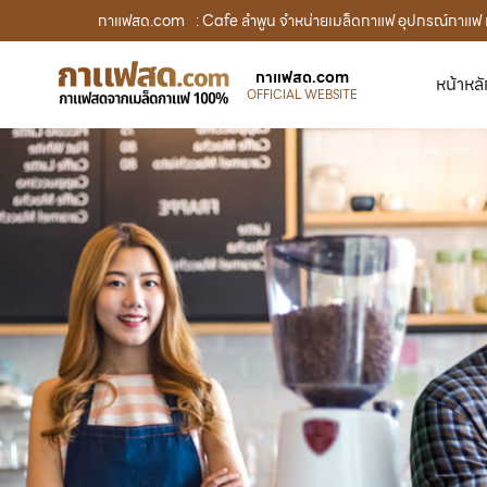
กาแฟสด.com
: Cafe ลำพูน จำหน่ายเมล็ดกาแฟ อุปกรณ์กาแฟ
กาแฟสด.com
หน้าหล
OFFICIAL WEBSITE