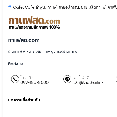
Cafe
Cafe ลำพูน
กาแฟ
ขายอุปกรณ
ขายเมล็ดกาแฟ
คาเฟ่
,
,
,
,
,
กาแฟสด.com
ร้านกาแฟ จำหน่ายเมล็ดกาแฟ อุปกรณ์ร้านกาแฟ
ติดต่อเรา
โทร คลิก
แอดไลน์ คลิก
099-185-8000
ID: @thethailink
บทความที่คล้ายกัน