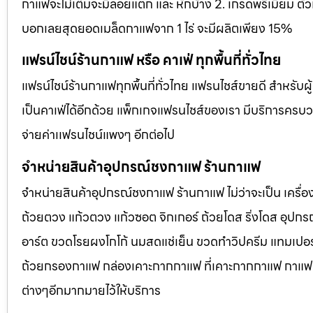
กาแฟจะไม่เต็มจะมีลอยแตก และ หักบ้าง 2. เกรดพรีเมี่ยม ต
บอกเลยสุดยอดเมล็ดกาแฟจาก 1 ไร่ จะมีผลิตเพียง 15%
แฟรน์ไชน์ร้านกาแฟ หรือ คาเฟ่ ทุกพื้นที่ทั่วไทย
แฟรน์ไชน์ร้านกาแฟทุกพื้นที่ทั่วไทย แฟรนไชส์ขายดี สำหรับผู
เป็นคาเฟ่ได้อีกด้วย แพ็กเกจแฟรนไชส์ของเรา มีบริการครบวงจ
จ่ายค่าเเฟรนไชน์แพงๆ อีกต่อไป
จำหน่ายสินค้าอุปกรณ์ชงกาแฟ ร้านกาแฟ
จำหน่ายสินค้าอุปกรณ์ชงกาแฟ ร้านกาแฟ ไม่ว่าจะเป็น เครื่
ถ้วยตวง แก้วตวง แก้วซอต จิกเกอร์ ถ้วยโดส ริ่งโดส อุปก
อาร์ต ขวดโรยผงโกโก้ นมสดแช่เย็น ขวดทำวิปครีม แทมเปอร์
ถ้วยกรองกาแฟ กล่องเคาะกากกาแฟ ที่เคาะกากกาแฟ กาแฟหัวป
ต่างๆอีกมากมายไว้ให้บริการ