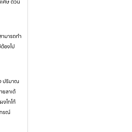
ศษ ตัวนี้
ยังสามารถทำ
่ต้องไป
วง ปริมาณ
ายลาเต้
ผงโกโก้
ปกรณ์