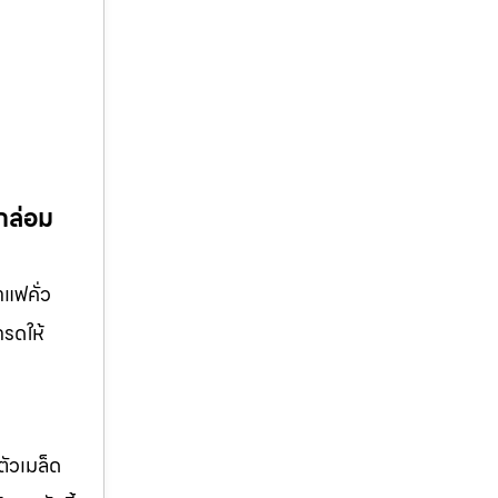
กล่อม
แฟคั่ว
กรดให้
ัวเมล็ด