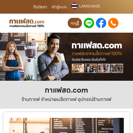
LANGUAGE
ติดต่อเรา
เข้าสู่ระบบ
เมนู
กาแฟสด.com
ร้านกาแฟ จำหน่ายเมล็ดกาแฟ อุปกรณ์ร้านกาแฟ