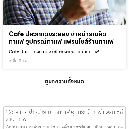
Cafe ปลวกแดงระยอง จำหน่ายเมล็ด
กาแฟ อุปกรณ์กาแฟ แฟรนไชส์ร้านกาแฟ
Cafe ปลวกแดงระยอง บริการจำหน่ายเมล็ดกาแฟ
ดูเพิ่มเติม »
ดูบทความทั้งหมด
Cafe เลย จำหน่ายเมล็ดกาแฟ อุปกรณ์กาแฟ แฟรนไชส์
ร้านกาแฟ
Cafe เลย บริการจำหน่ายเมล็ดกาแฟคั่ว เกรดพรีเมี่ยม เมล็ดกาแฟคุณภาพ