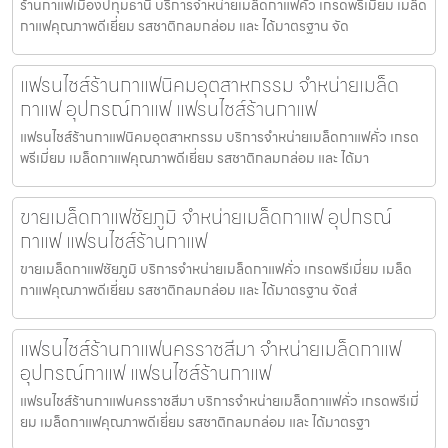
ร้านกาแฟเมืองปทุมธานี บริการจำหน่ายเมล็ดกาแฟคั่ว เกรดพรีเมี่ยม เมล็ด
กาแฟคุณภาพดีเยี่ยม รสชาติกลมกล่อม และ ได้มาตรฐาน จัด
แฟรนไชส์ร้านกาแฟนิคมอุตสาหกรรม จำหน่ายเมล็ด
กาแฟ อุปกรณ์กาแฟ แฟรนไชส์ร้านกาแฟ
แฟรนไชส์ร้านกาแฟนิคมอุตสาหกรรม บริการจำหน่ายเมล็ดกาแฟคั่ว เกรด
พรีเมี่ยม เมล็ดกาแฟคุณภาพดีเยี่ยม รสชาติกลมกล่อม และ ได้มา
ขายเมล็ดกาแฟชัยภูมิ จำหน่ายเมล็ดกาแฟ อุปกรณ์
กาแฟ แฟรนไชส์ร้านกาแฟ
ขายเมล็ดกาแฟชัยภูมิ บริการจำหน่ายเมล็ดกาแฟคั่ว เกรดพรีเมี่ยม เมล็ด
กาแฟคุณภาพดีเยี่ยม รสชาติกลมกล่อม และ ได้มาตรฐาน จัดส่
แฟรนไชส์ร้านกาแฟนครราชสีมา จำหน่ายเมล็ดกาแฟ
อุปกรณ์กาแฟ แฟรนไชส์ร้านกาแฟ
แฟรนไชส์ร้านกาแฟนครราชสีมา บริการจำหน่ายเมล็ดกาแฟคั่ว เกรดพรีเมี่
ยม เมล็ดกาแฟคุณภาพดีเยี่ยม รสชาติกลมกล่อม และ ได้มาตรฐา