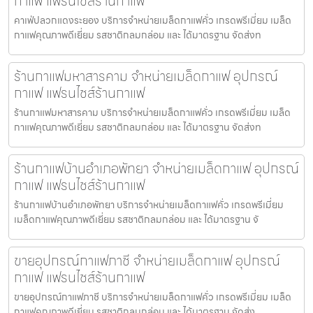
กาแฟ แฟรนไชส์ร้านกาแฟ
คาเฟ่ปลวกแดงระยอง บริการจำหน่ายเมล็ดกาแฟคั่ว เกรดพรีเมี่ยม เมล็ด
กาแฟคุณภาพดีเยี่ยม รสชาติกลมกล่อม และ ได้มาตรฐาน จัดส่งท
ร้านกาแฟมหาสารคาม จำหน่ายเมล็ดกาแฟ อุปกรณ์
กาแฟ แฟรนไชส์ร้านกาแฟ
ร้านกาแฟมหาสารคาม บริการจำหน่ายเมล็ดกาแฟคั่ว เกรดพรีเมี่ยม เมล็ด
กาแฟคุณภาพดีเยี่ยม รสชาติกลมกล่อม และ ได้มาตรฐาน จัดส่งท
ร้านกาแฟบ้านอำเภอพัทยา จำหน่ายเมล็ดกาแฟ อุปกรณ์
กาแฟ แฟรนไชส์ร้านกาแฟ
ร้านกาแฟบ้านอำเภอพัทยา บริการจำหน่ายเมล็ดกาแฟคั่ว เกรดพรีเมี่ยม
เมล็ดกาแฟคุณภาพดีเยี่ยม รสชาติกลมกล่อม และ ได้มาตรฐาน จั
ขายอุปกรณ์กาแฟภาชี จำหน่ายเมล็ดกาแฟ อุปกรณ์
กาแฟ แฟรนไชส์ร้านกาแฟ
ขายอุปกรณ์กาแฟภาชี บริการจำหน่ายเมล็ดกาแฟคั่ว เกรดพรีเมี่ยม เมล็ด
กาแฟคุณภาพดีเยี่ยม รสชาติกลมกล่อม และ ได้มาตรฐาน จัดส่ง