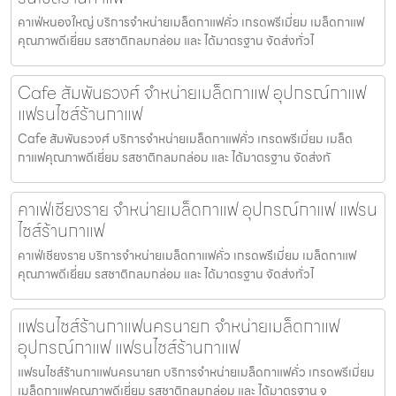
คาเฟ่หนองใหญ่ บริการจำหน่ายเมล็ดกาแฟคั่ว เกรดพรีเมี่ยม เมล็ดกาแฟ
คุณภาพดีเยี่ยม รสชาติกลมกล่อม และ ได้มาตรฐาน จัดส่งทั่วไ
Cafe สัมพันธวงศ์ จำหน่ายเมล็ดกาแฟ อุปกรณ์กาแฟ
แฟรนไชส์ร้านกาแฟ
Cafe สัมพันธวงศ์ บริการจำหน่ายเมล็ดกาแฟคั่ว เกรดพรีเมี่ยม เมล็ด
กาแฟคุณภาพดีเยี่ยม รสชาติกลมกล่อม และ ได้มาตรฐาน จัดส่งทั
คาเฟ่เชียงราย จำหน่ายเมล็ดกาแฟ อุปกรณ์กาแฟ แฟรน
ไชส์ร้านกาแฟ
คาเฟ่เชียงราย บริการจำหน่ายเมล็ดกาแฟคั่ว เกรดพรีเมี่ยม เมล็ดกาแฟ
คุณภาพดีเยี่ยม รสชาติกลมกล่อม และ ได้มาตรฐาน จัดส่งทั่วไ
แฟรนไชส์ร้านกาแฟนครนายก จำหน่ายเมล็ดกาแฟ
อุปกรณ์กาแฟ แฟรนไชส์ร้านกาแฟ
แฟรนไชส์ร้านกาแฟนครนายก บริการจำหน่ายเมล็ดกาแฟคั่ว เกรดพรีเมี่ยม
เมล็ดกาแฟคุณภาพดีเยี่ยม รสชาติกลมกล่อม และ ได้มาตรฐาน จ