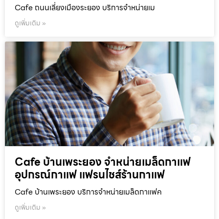
Cafe ถนนเลี่ยงเมืองระยอง บริการจำหน่ายเม
ดูเพิ่มเติม »
Cafe บ้านเพระยอง จำหน่ายเมล็ดกาแฟ
อุปกรณ์กาแฟ แฟรนไชส์ร้านกาแฟ
Cafe บ้านเพระยอง บริการจำหน่ายเมล็ดกาแฟค
ดูเพิ่มเติม »