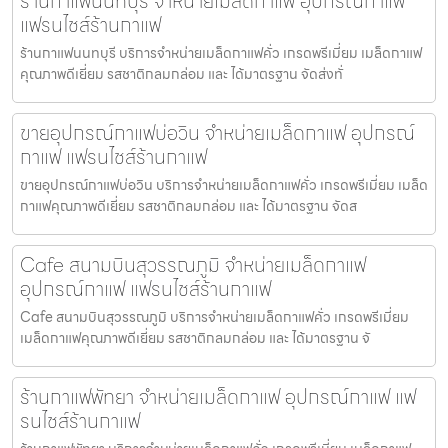
ร้านกาแฟนนทบุรี จำหน่ายเมล็ดกาแฟ อุปกรณ์กาแฟ
แฟรนไชส์ร้านกาแฟ
ร้านกาแฟนนทบุรี บริการจำหน่ายเมล็ดกาแฟคั่ว เกรดพรีเมี่ยม เมล็ดกาแฟ
คุณภาพดีเยี่ยม รสชาติกลมกล่อม และ ได้มาตรฐาน จัดส่งทั่
ขายอุปกรณ์กาแฟบ่อวิน จำหน่ายเมล็ดกาแฟ อุปกรณ์
กาแฟ แฟรนไชส์ร้านกาแฟ
ขายอุปกรณ์กาแฟบ่อวิน บริการจำหน่ายเมล็ดกาแฟคั่ว เกรดพรีเมี่ยม เมล็ด
กาแฟคุณภาพดีเยี่ยม รสชาติกลมกล่อม และ ได้มาตรฐาน จัดส
Cafe สนามบินสุวรรณภูมิ จำหน่ายเมล็ดกาแฟ
อุปกรณ์กาแฟ แฟรนไชส์ร้านกาแฟ
Cafe สนามบินสุวรรณภูมิ บริการจำหน่ายเมล็ดกาแฟคั่ว เกรดพรีเมี่ยม
เมล็ดกาแฟคุณภาพดีเยี่ยม รสชาติกลมกล่อม และ ได้มาตรฐาน จั
ร้านกาแฟพัทยา จำหน่ายเมล็ดกาแฟ อุปกรณ์กาแฟ แฟ
รนไชส์ร้านกาแฟ