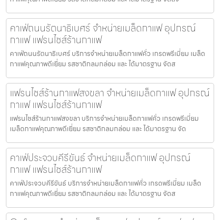
คาเฟ่ถนนรัตนาธิเบศร์ จำหน่ายเมล็ดกาแฟ อุปกรณ์
กาแฟ แฟรนไชส์ร้านกาแฟ
คาเฟ่ถนนรัตนาธิเบศร์ บริการจำหน่ายเมล็ดกาแฟคั่ว เกรดพรีเมี่ยม เมล็ด
กาแฟคุณภาพดีเยี่ยม รสชาติกลมกล่อม และ ได้มาตรฐาน จัดส
แฟรนไชส์ร้านกาแฟสงขลา จำหน่ายเมล็ดกาแฟ อุปกรณ์
กาแฟ แฟรนไชส์ร้านกาแฟ
แฟรนไชส์ร้านกาแฟสงขลา บริการจำหน่ายเมล็ดกาแฟคั่ว เกรดพรีเมี่ยม
เมล็ดกาแฟคุณภาพดีเยี่ยม รสชาติกลมกล่อม และ ได้มาตรฐาน จัด
คาเฟ่ประจวบคีรีขันธ์ จำหน่ายเมล็ดกาแฟ อุปกรณ์
กาแฟ แฟรนไชส์ร้านกาแฟ
คาเฟ่ประจวบคีรีขันธ์ บริการจำหน่ายเมล็ดกาแฟคั่ว เกรดพรีเมี่ยม เมล็ด
กาแฟคุณภาพดีเยี่ยม รสชาติกลมกล่อม และ ได้มาตรฐาน จัดส