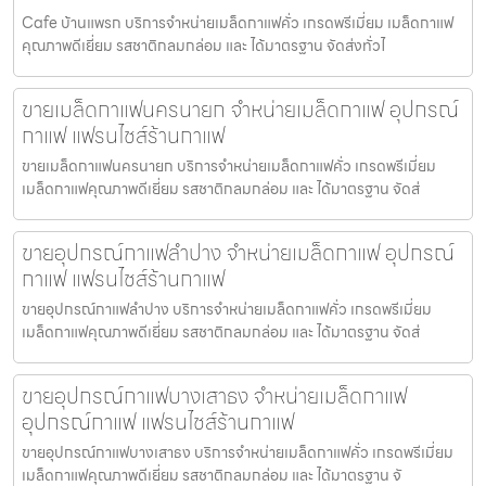
Cafe บ้านแพรก บริการจำหน่ายเมล็ดกาแฟคั่ว เกรดพรีเมี่ยม เมล็ดกาแฟ
คุณภาพดีเยี่ยม รสชาติกลมกล่อม และ ได้มาตรฐาน จัดส่งทั่วไ
ขายเมล็ดกาแฟนครนายก จำหน่ายเมล็ดกาแฟ อุปกรณ์
กาแฟ แฟรนไชส์ร้านกาแฟ
ขายเมล็ดกาแฟนครนายก บริการจำหน่ายเมล็ดกาแฟคั่ว เกรดพรีเมี่ยม
เมล็ดกาแฟคุณภาพดีเยี่ยม รสชาติกลมกล่อม และ ได้มาตรฐาน จัดส่
ขายอุปกรณ์กาแฟลำปาง จำหน่ายเมล็ดกาแฟ อุปกรณ์
กาแฟ แฟรนไชส์ร้านกาแฟ
ขายอุปกรณ์กาแฟลำปาง บริการจำหน่ายเมล็ดกาแฟคั่ว เกรดพรีเมี่ยม
เมล็ดกาแฟคุณภาพดีเยี่ยม รสชาติกลมกล่อม และ ได้มาตรฐาน จัดส่
ขายอุปกรณ์กาแฟบางเสาธง จำหน่ายเมล็ดกาแฟ
อุปกรณ์กาแฟ แฟรนไชส์ร้านกาแฟ
ขายอุปกรณ์กาแฟบางเสาธง บริการจำหน่ายเมล็ดกาแฟคั่ว เกรดพรีเมี่ยม
เมล็ดกาแฟคุณภาพดีเยี่ยม รสชาติกลมกล่อม และ ได้มาตรฐาน จั