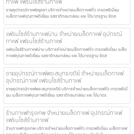
กาแฟ แฟรนไชส์ร้านกาแฟ
ขายอุปกรณ์กาแฟอยุธยา บริการจำหน่ายเมล็ดกาแฟคั่ว เกรดพรีเมี่ยม
เมล็ดกาแฟคุณภาพดีเยี่ยม รสชาติกลมกล่อม และ ได้มาตรฐาน จัดส
แฟรนไชส์ร้านกาแฟน่าน จำหน่ายเมล็ดกาแฟ อุปกรณ์
กาแฟ แฟรนไชส์ร้านกาแฟ
แฟรนไชส์ร้านกาแฟน่าน บริการจำหน่ายเมล็ดกาแฟคั่ว เกรดพรีเมี่ยม เมล็ด
กาแฟคุณภาพดีเยี่ยม รสชาติกลมกล่อม และ ได้มาตรฐาน จัดส
ขายอุปกรณ์กาแฟพระสมุทรเจดีย์ จำหน่ายเมล็ดกาแฟ
อุปกรณ์กาแฟ แฟรนไชส์ร้านกาแฟ
ขายอุปกรณ์กาแฟพระสมุทรเจดีย์ บริการจำหน่ายเมล็ดกาแฟคั่ว เกรดพรีเมี่
ยม เมล็ดกาแฟคุณภาพดีเยี่ยม รสชาติกลมกล่อม และ ได้มาตร
ร้านกาแฟกรุงเทพ จำหน่ายเมล็ดกาแฟ อุปกรณ์กาแฟ
แฟรนไชส์ร้านกาแฟ
ร้านกาแฟกรุงเทพ บริการจำหน่ายเมล็ดกาแฟคั่ว เกรดพรีเมี่ยม เมล็ดกาแฟ