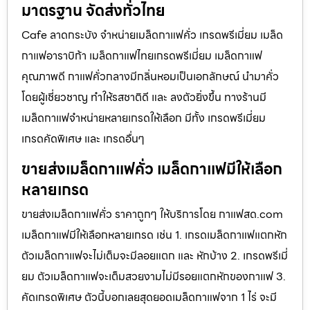
มาตรฐาน จัดส่งทั่วไทย
Cafe ลาดกระบัง จำหน่ายเมล็ดกาแฟคั่ว เกรดพรีเมี่ยม เมล็ด
กาแฟอาราบิก้า เมล็ดกาแฟไทยเกรดพรีเมี่ยม เมล็ดกาแฟ
คุณภาพดี กาแฟคั่วกลางมีกลิ่นหอมเป็นเอกลักษณ์ นำมาคั่ว
โดยผู้เชี่ยวชาญ ทำให้รสชาติดี และ ลงตัวยิ่งขึ้น ทางร้านมี
เมล็ดกาแฟจำหน่ายหลายเกรดให้เลือก มีทั้ง เกรดพรีเมี่ยม
เกรดคัดพิเศษ และ เกรดอื่นๆ
ขายส่งเมล็ดกาแฟคั่ว เมล็ดกาแฟมีให้เลือก
หลายเกรด
ขายส่งเมล็ดกาแฟคั่ว ราคาถูกๆ ให้บริการโดย กาแฟสด.com
เมล็ดกาแฟมีให้เลือกหลายเกรด เช่น 1. เกรดเมล็ดกาแฟแตกหัก
ตัวเมล็ดกาแฟจะไม่เต็มจะมีลอยแตก และ หักบ้าง 2. เกรดพรีเมี่
ยม ตัวเมล็ดกาแฟจะเต็มสวยงามไม่มีรอยแตกหักของกาแฟ 3.
คัดเกรดพิเศษ ตัวนี้บอกเลยสุดยอดเมล็ดกาแฟจาก 1 ไร่ จะมี