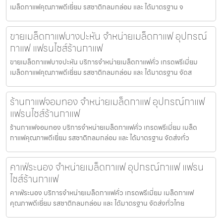
เมล็ดกาแฟคุณภาพดีเยี่ยม รสชาติกลมกล่อม และ ได้มาตรฐาน จ
ขายเมล็ดกาแฟบางปะหัน จำหน่ายเมล็ดกาแฟ อุปกรณ์
กาแฟ แฟรนไชส์ร้านกาแฟ
ขายเมล็ดกาแฟบางปะหัน บริการจำหน่ายเมล็ดกาแฟคั่ว เกรดพรีเมี่ยม
เมล็ดกาแฟคุณภาพดีเยี่ยม รสชาติกลมกล่อม และ ได้มาตรฐาน จัดส
ร้านกาแฟจอมทอง จำหน่ายเมล็ดกาแฟ อุปกรณ์กาแฟ
แฟรนไชส์ร้านกาแฟ
ร้านกาแฟจอมทอง บริการจำหน่ายเมล็ดกาแฟคั่ว เกรดพรีเมี่ยม เมล็ด
กาแฟคุณภาพดีเยี่ยม รสชาติกลมกล่อม และ ได้มาตรฐาน จัดส่งทั่ว
คาเฟ่ระนอง จำหน่ายเมล็ดกาแฟ อุปกรณ์กาแฟ แฟรน
ไชส์ร้านกาแฟ
คาเฟ่ระนอง บริการจำหน่ายเมล็ดกาแฟคั่ว เกรดพรีเมี่ยม เมล็ดกาแฟ
คุณภาพดีเยี่ยม รสชาติกลมกล่อม และ ได้มาตรฐาน จัดส่งทั่วไทย