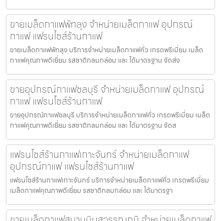
ขายเมล็ดกาแฟพัทลุง จำหน่ายเมล็ดกาแฟ อุปกรณ์
กาแฟ แฟรนไชส์ร้านกาแฟ
ขายเมล็ดกาแฟพัทลุง บริการจำหน่ายเมล็ดกาแฟคั่ว เกรดพรีเมี่ยม เมล็ด
กาแฟคุณภาพดีเยี่ยม รสชาติกลมกล่อม และ ได้มาตรฐาน จัดส่ง
ขายอุปกรณ์กาแฟชลบุรี จำหน่ายเมล็ดกาแฟ อุปกรณ์
กาแฟ แฟรนไชส์ร้านกาแฟ
ขายอุปกรณ์กาแฟชลบุรี บริการจำหน่ายเมล็ดกาแฟคั่ว เกรดพรีเมี่ยม เมล็ด
กาแฟคุณภาพดีเยี่ยม รสชาติกลมกล่อม และ ได้มาตรฐาน จัดส
แฟรนไชส์ร้านกาแฟเกาะจันทร์ จำหน่ายเมล็ดกาแฟ
อุปกรณ์กาแฟ แฟรนไชส์ร้านกาแฟ
แฟรนไชส์ร้านกาแฟเกาะจันทร์ บริการจำหน่ายเมล็ดกาแฟคั่ว เกรดพรีเมี่ยม
เมล็ดกาแฟคุณภาพดีเยี่ยม รสชาติกลมกล่อม และ ได้มาตรฐา
ขายเมล็ดกาแฟสนามบินสุวรรณภูมิ จำหน่ายเมล็ดกาแฟ