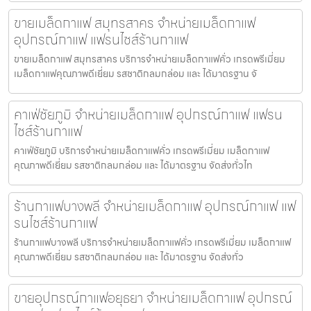
ขายเมล็ดกาแฟ สมุทรสาคร จำหน่ายเมล็ดกาแฟ
อุปกรณ์กาแฟ แฟรนไชส์ร้านกาแฟ
ขายเมล็ดกาแฟ สมุทรสาคร บริการจำหน่ายเมล็ดกาแฟคั่ว เกรดพรีเมี่ยม
เมล็ดกาแฟคุณภาพดีเยี่ยม รสชาติกลมกล่อม และ ได้มาตรฐาน จั
คาเฟ่ชัยภูมิ จำหน่ายเมล็ดกาแฟ อุปกรณ์กาแฟ แฟรน
ไชส์ร้านกาแฟ
คาเฟ่ชัยภูมิ บริการจำหน่ายเมล็ดกาแฟคั่ว เกรดพรีเมี่ยม เมล็ดกาแฟ
คุณภาพดีเยี่ยม รสชาติกลมกล่อม และ ได้มาตรฐาน จัดส่งทั่วไท
ร้านกาแฟบางพลี จำหน่ายเมล็ดกาแฟ อุปกรณ์กาแฟ แฟ
รนไชส์ร้านกาแฟ
ร้านกาแฟบางพลี บริการจำหน่ายเมล็ดกาแฟคั่ว เกรดพรีเมี่ยม เมล็ดกาแฟ
คุณภาพดีเยี่ยม รสชาติกลมกล่อม และ ได้มาตรฐาน จัดส่งทั่ว
ขายอุปกรณ์กาแฟอยุธยา จำหน่ายเมล็ดกาแฟ อุปกรณ์