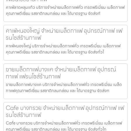
คาเฟ่ลาดหลุมแก้ว บริการจำหน่ายเมล็ดกาแฟคั่ว เกรดพรีเมี่ยม เมล็ดกาแฟ
คุณภาพดีเยี่ยม รสชาติกลมกล่อม และ ได้มาตรฐาน จัดส่งทั
คาเฟ่หนองใหญ่ จำหน่ายเมล็ดกาแฟ อุปกรณ์กาแฟ แฟ
รนไชส์ร้านกาแฟ
คาเฟ่หนองใหญ่ บริการจำหน่ายเมล็ดกาแฟคั่ว เกรดพรีเมี่ยม เมล็ดกาแฟ
คุณภาพดีเยี่ยม รสชาติกลมกล่อม และ ได้มาตรฐาน จัดส่งทั่วไ
ขายเมล็ดกาแฟบางแค จำหน่ายเมล็ดกาแฟ อุปกรณ์
กาแฟ แฟรนไชส์ร้านกาแฟ
ขายเมล็ดกาแฟบางแค บริการจำหน่ายเมล็ดกาแฟคั่ว เกรดพรีเมี่ยม เมล็ด
กาแฟคุณภาพดีเยี่ยม รสชาติกลมกล่อม และ ได้มาตรฐาน จัดส่งท
Cafe บางกรวย จำหน่ายเมล็ดกาแฟ อุปกรณ์กาแฟ แฟ
รนไชส์ร้านกาแฟ
Cafe บางกรวย บริการจำหน่ายเมล็ดกาแฟคั่ว เกรดพรีเมี่ยม เมล็ดกาแฟ
คุณภาพดีเยี่ยม รสชาติกลมกล่อม และ ได้มาตรฐาน จัดส่งทั่วไท