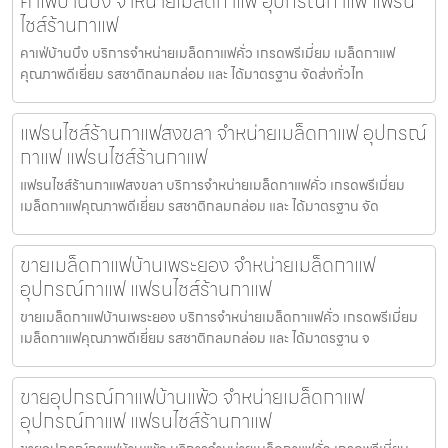
คาเฟ่บ้านบึง จำหน่ายเมล็ดกาแฟ อุปกรณ์กาแฟ แฟรน
ไชส์ร้านกาแฟ
คาเฟ่บ้านบึง บริการจำหน่ายเมล็ดกาแฟคั่ว เกรดพรีเมี่ยม เมล็ดกาแฟ
คุณภาพดีเยี่ยม รสชาติกลมกล่อม และ ได้มาตรฐาน จัดส่งทั่วไท
แฟรนไชส์ร้านกาแฟสงขลา จำหน่ายเมล็ดกาแฟ อุปกรณ์
กาแฟ แฟรนไชส์ร้านกาแฟ
แฟรนไชส์ร้านกาแฟสงขลา บริการจำหน่ายเมล็ดกาแฟคั่ว เกรดพรีเมี่ยม
เมล็ดกาแฟคุณภาพดีเยี่ยม รสชาติกลมกล่อม และ ได้มาตรฐาน จัด
ขายเมล็ดกาแฟบ้านเพระยอง จำหน่ายเมล็ดกาแฟ
อุปกรณ์กาแฟ แฟรนไชส์ร้านกาแฟ
ขายเมล็ดกาแฟบ้านเพระยอง บริการจำหน่ายเมล็ดกาแฟคั่ว เกรดพรีเมี่ยม
เมล็ดกาแฟคุณภาพดีเยี่ยม รสชาติกลมกล่อม และ ได้มาตรฐาน จ
ขายอุปกรณ์กาแฟบ้านแพ้ว จำหน่ายเมล็ดกาแฟ
อุปกรณ์กาแฟ แฟรนไชส์ร้านกาแฟ