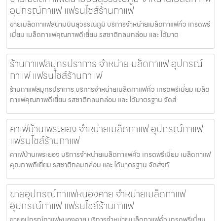
อุปกรณ์กาแฟ แฟรนไชส์ร้านกาแฟ
ขายเมล็ดกาแฟสนามบินสุวรรณภูมิ บริการจำหน่ายเมล็ดกาแฟคั่ว เกรดพรี
เมี่ยม เมล็ดกาแฟคุณภาพดีเยี่ยม รสชาติกลมกล่อม และ ได้มาต
ร้านกาแฟสมุทรปราการ จำหน่ายเมล็ดกาแฟ อุปกรณ์
กาแฟ แฟรนไชส์ร้านกาแฟ
ร้านกาแฟสมุทรปราการ บริการจำหน่ายเมล็ดกาแฟคั่ว เกรดพรีเมี่ยม เมล็ด
กาแฟคุณภาพดีเยี่ยม รสชาติกลมกล่อม และ ได้มาตรฐาน จัดส่
คาเฟ่บ้านเพระยอง จำหน่ายเมล็ดกาแฟ อุปกรณ์กาแฟ
แฟรนไชส์ร้านกาแฟ
คาเฟ่บ้านเพระยอง บริการจำหน่ายเมล็ดกาแฟคั่ว เกรดพรีเมี่ยม เมล็ดกาแฟ
คุณภาพดีเยี่ยม รสชาติกลมกล่อม และ ได้มาตรฐาน จัดส่งทั
ขายอุปกรณ์กาแฟหนองคาย จำหน่ายเมล็ดกาแฟ
อุปกรณ์กาแฟ แฟรนไชส์ร้านกาแฟ
ขายอุปกรณ์กาแฟหนองคาย บริการจำหน่ายเมล็ดกาแฟคั่ว เกรดพรีเมี่ยม