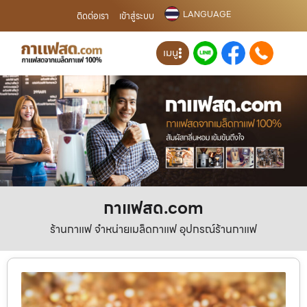
LANGUAGE
ติดต่อเรา
เข้าสู่ระบบ
เมนู
กาแฟสด.com
ร้านกาแฟ จำหน่ายเมล็ดกาแฟ อุปกรณ์ร้านกาแฟ