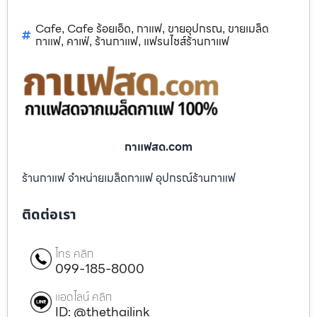
Cafe
Cafe ร้อยเอ็ด
กาแฟ
ขายอุปกรณ
ขายเมล็ด
,
,
,
,
กาแฟ
คาเฟ่
ร้านกาแฟ
แฟรนไชส์ร้านกาแฟ
,
,
,
กาแฟสด.com
ร้านกาแฟ จำหน่ายเมล็ดกาแฟ อุปกรณ์ร้านกาแฟ
ติดต่อเรา
โทร คลิก
099-185-8000
แอดไลน์ คลิก
ID: @thethailink