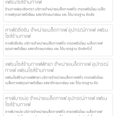
แฟรนไชส์ร้านกาแฟ
ร้านกาแฟฉะเชิงเทรา บริการจำหน่ายเมล็ดกาแฟคั่ว เกรดพรีเมี่ยม เมล็ด
กาแฟคุณภาพดีเยี่ยม รสชาติกลมกล่อม และ ได้มาตรฐาน จัดส่ง
คาเฟ่ตลิ่งชัน จำหน่ายเมล็ดกาแฟ อุปกรณ์กาแฟ แฟรน
ไชส์ร้านกาแฟ
คาเฟ่ตลิ่งชัน บริการจำหน่ายเมล็ดกาแฟคั่ว เกรดพรีเมี่ยม เมล็ดกาแฟ
คุณภาพดีเยี่ยม รสชาติกลมกล่อม และ ได้มาตรฐาน จัดส่งทั่วไ
แฟรนไชส์ร้านกาแฟพัทยา จำหน่ายเมล็ดกาแฟ อุปกรณ์
กาแฟ แฟรนไชส์ร้านกาแฟ
แฟรนไชส์ร้านกาแฟพัทยา บริการจำหน่ายเมล็ดกาแฟคั่ว เกรดพรีเมี่ยม
เมล็ดกาแฟคุณภาพดีเยี่ยม รสชาติกลมกล่อม และ ได้มาตรฐาน จัด
คาเฟ่บางบ่อ จำหน่ายเมล็ดกาแฟ อุปกรณ์กาแฟ แฟรน
ไชส์ร้านกาแฟ
คาเฟ่บางบ่อ บริการจำหน่ายเมล็ดกาแฟคั่ว เกรดพรีเมี่ยม เมล็ดกาแฟ