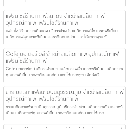
แฟรนไชส์ร้านกาแฟดินแดง จำหน่ายเมล็ดกาแฟ
อุปกรณ์กาแฟ แฟรนไชส์ร้านกาแฟ
แฟรนไชส์ร้านกาแฟดินแดง บริการจำหน่ายเมล็ดกาแฟคั่ว เกรดพรีเมี่ยม
เมล็ดกาแฟคุณภาพดีเยี่ยม รสชาติกลมกล่อม และ ได้มาตรฐาน จั
Cafe มอเตอร์เวย์ จำหน่ายเมล็ดกาแฟ อุปกรณ์กาแฟ
แฟรนไชส์ร้านกาแฟ
Cafe มอเตอร์เวย์ บริการจำหน่ายเมล็ดกาแฟคั่ว เกรดพรีเมี่ยม เมล็ดกาแฟ
คุณภาพดีเยี่ยม รสชาติกลมกล่อม และ ได้มาตรฐาน จัดส่งทั
ขายเมล็ดกาแฟสนามบินสุวรรณภูมิ จำหน่ายเมล็ดกาแฟ
อุปกรณ์กาแฟ แฟรนไชส์ร้านกาแฟ
ขายเมล็ดกาแฟสนามบินสุวรรณภูมิ บริการจำหน่ายเมล็ดกาแฟคั่ว เกรดพรี
เมี่ยม เมล็ดกาแฟคุณภาพดีเยี่ยม รสชาติกลมกล่อม และ ได้มาต