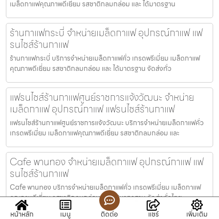
เมล็ดกาแฟคุณภาพดีเยี่ยม รสชาติกลมกล่อม และ ได้มาตรฐาน
ร้านกาแฟกระบี่ จำหน่ายเมล็ดกาแฟ อุปกรณ์กาแฟ แฟ
รนไชส์ร้านกาแฟ
ร้านกาแฟกระบี่ บริการจำหน่ายเมล็ดกาแฟคั่ว เกรดพรีเมี่ยม เมล็ดกาแฟ
คุณภาพดีเยี่ยม รสชาติกลมกล่อม และ ได้มาตรฐาน จัดส่งทั่ว
แฟรนไชส์ร้านกาแฟศูนย์ราชการแจ้งวัฒนะ จำหน่าย
เมล็ดกาแฟ อุปกรณ์กาแฟ แฟรนไชส์ร้านกาแฟ
แฟรนไชส์ร้านกาแฟศูนย์ราชการแจ้งวัฒนะ บริการจำหน่ายเมล็ดกาแฟคั่ว
เกรดพรีเมี่ยม เมล็ดกาแฟคุณภาพดีเยี่ยม รสชาติกลมกล่อม และ
Cafe พานทอง จำหน่ายเมล็ดกาแฟ อุปกรณ์กาแฟ แฟ
รนไชส์ร้านกาแฟ
Cafe พานทอง บริการจำหน่ายเมล็ดกาแฟคั่ว เกรดพรีเมี่ยม เมล็ดกาแฟ
คุณภาพดีเยี่ยม รสชาติกลมกล่อม และ ได้มาตรฐาน จัดส่งทั่วไทย
หน้าหลัก
เมนู
ติดต่อ
แชร์
เพิ่มเติม