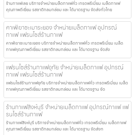
ร้านกาแฟเลย บริการจำหน่ายเมล็ดกาแฟคั่ว เกรดพรีเมี่ยม เมล็ดกาแฟ
คุณภาพดีเยี่ยม รสชาติกลมกล่อม และ ได้มาตรฐาน จัดส่งทั่วไทย
คาเฟ่เขาชะเมาระยอง จำหน่ายเมล็ดกาแฟ อุปกรณ์
กาแฟ แฟรนไชส์ร้านกาแฟ
คาเฟ่เขาชะเมาระยอง บริการจำหน่ายเมล็ดกาแฟคั่ว เกรดพรีเมี่ยม เมล็ด
กาแฟคุณภาพดีเยี่ยม รสชาติกลมกล่อม และ ได้มาตรฐาน จัดส่ง
แฟรนไชส์ร้านกาแฟอุทัย จำหน่ายเมล็ดกาแฟ อุปกรณ์
กาแฟ แฟรนไชส์ร้านกาแฟ
แฟรนไชส์ร้านกาแฟอุทัย บริการจำหน่ายเมล็ดกาแฟคั่ว เกรดพรีเมี่ยม เมล็ด
กาแฟคุณภาพดีเยี่ยม รสชาติกลมกล่อม และ ได้มาตรฐาน จัด
ร้านกาแฟสิงห์บุรี จำหน่ายเมล็ดกาแฟ อุปกรณ์กาแฟ แฟ
รนไชส์ร้านกาแฟ
ร้านกาแฟสิงห์บุรี บริการจำหน่ายเมล็ดกาแฟคั่ว เกรดพรีเมี่ยม เมล็ดกาแฟ
คุณภาพดีเยี่ยม รสชาติกลมกล่อม และ ได้มาตรฐาน จัดส่งท