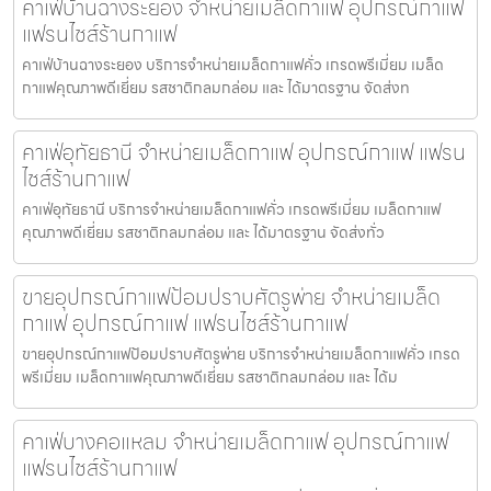
คาเฟ่บ้านฉางระยอง จำหน่ายเมล็ดกาแฟ อุปกรณ์กาแฟ
แฟรนไชส์ร้านกาแฟ
คาเฟ่บ้านฉางระยอง บริการจำหน่ายเมล็ดกาแฟคั่ว เกรดพรีเมี่ยม เมล็ด
กาแฟคุณภาพดีเยี่ยม รสชาติกลมกล่อม และ ได้มาตรฐาน จัดส่งท
คาเฟ่อุทัยธานี จำหน่ายเมล็ดกาแฟ อุปกรณ์กาแฟ แฟรน
ไชส์ร้านกาแฟ
คาเฟ่อุทัยธานี บริการจำหน่ายเมล็ดกาแฟคั่ว เกรดพรีเมี่ยม เมล็ดกาแฟ
คุณภาพดีเยี่ยม รสชาติกลมกล่อม และ ได้มาตรฐาน จัดส่งทั่ว
ขายอุปกรณ์กาแฟป้อมปราบศัตรูพ่าย จำหน่ายเมล็ด
กาแฟ อุปกรณ์กาแฟ แฟรนไชส์ร้านกาแฟ
ขายอุปกรณ์กาแฟป้อมปราบศัตรูพ่าย บริการจำหน่ายเมล็ดกาแฟคั่ว เกรด
พรีเมี่ยม เมล็ดกาแฟคุณภาพดีเยี่ยม รสชาติกลมกล่อม และ ได้ม
คาเฟ่บางคอแหลม จำหน่ายเมล็ดกาแฟ อุปกรณ์กาแฟ
แฟรนไชส์ร้านกาแฟ