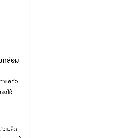
ลมกล่อม
กาแฟคั่ว
กรดให้
ัวเมล็ด