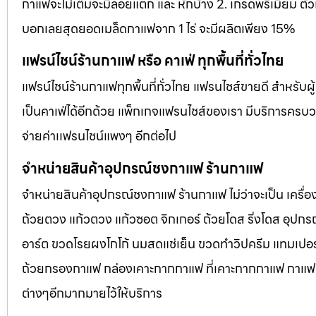
กาแฟจะไม่เต็มจะมีลอยแตก และ หักบ้าง 2. เกรดพรีเมี่ยม ต
บอกเลยสุดยอดเมล็ดกาแฟจาก 1 ไร่ จะมีผลิตเพียง 15%
แฟรน์ไชน์ร้านกาแฟ หรือ คาเฟ่ ทุกพื้นที่ทั่วไทย
แฟรน์ไชน์ร้านกาแฟทุกพื้นที่ทั่วไทย แฟรนไชส์ขายดี สำหรับผู
เป็นคาเฟ่ได้อีกด้วย แพ็กเกจแฟรนไชส์ของเรา มีบริการครบวงจ
จ่ายค่าเเฟรนไชน์แพงๆ อีกต่อไป
จำหน่ายสินค้าอุปกรณ์ชงกาแฟ ร้านกาแฟ
จำหน่ายสินค้าอุปกรณ์ชงกาแฟ ร้านกาแฟ ไม่ว่าจะเป็น เครื่
ถ้วยตวง แก้วตวง แก้วซอต จิกเกอร์ ถ้วยโดส ริ่งโดส อุปก
อาร์ต ขวดโรยผงโกโก้ นมสดแช่เย็น ขวดทำวิปครีม แทมเปอร์
ถ้วยกรองกาแฟ กล่องเคาะกากกาแฟ ที่เคาะกากกาแฟ กาแฟหัวป
ต่างๆอีกมากมายไว้ให้บริการ