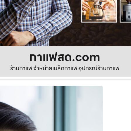
กาแฟสด.com
ร้านกาแฟ จำหน่ายเมล็ดกาแฟ อุปกรณ์ร้านกาแฟ