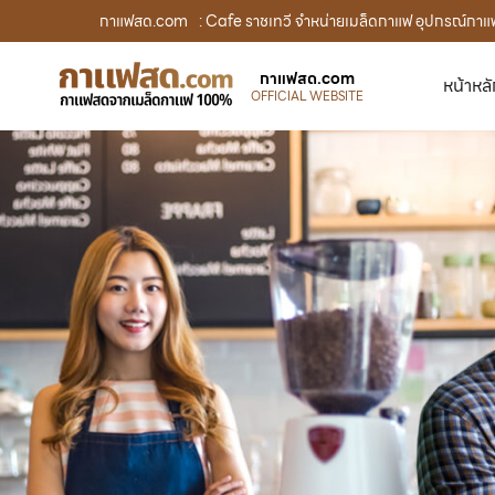
กาแฟสด.com
: Cafe ราชเทวี จำหน่ายเมล็ดกาแฟ อุปกรณ์กาแ
กาแฟสด.com
หน้าหล
OFFICIAL WEBSITE