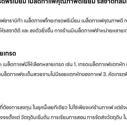
รดพรีเมี่ยม เมล็ดกาแฟคุณภาพดีเยี่ยม รสชาติกล
แฟอาราบิก้า เมล็ดกาแฟไทยเกรดพรีเมี่ยม เมล็ดกาแฟคุณภาพดี ก
ห้รสชาติดี และ ลงตัวยิ่งขึ้น ทางร้านมีเมล็ดกาแฟจำหน่ายหลายเ
ายเกรด
เมล็ดกาแฟมีให้เลือกหลายเกรด เช่น 1. เกรดเมล็ดกาแฟแตกหัก ต
ัวเมล็ดกาแฟจะเต็มสวยงามไม่มีรอยแตกหักของกาแฟ 3. คัดเกรดพิเ
้ที่ต้องการลงทุน ในยุคนี้เลยทีเดียว ไม่ใช่เพียงแค่ร้านกาแฟ แต่
รตั้งแต่ วัตถุดิบเริ่มต้น การเรียนการสอน การจัดส่งวัตถุดิบ ไม