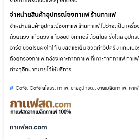
จ่ายค่าเเฟรนไชน์แพงๆ อีกต่อไป
จำหน่ายสินค้าอุปกรณ์ชงกาแฟ ร้านกาแฟ
จำหน่ายสินค้าอุปกรณ์ชงกาแฟ ร้านกาแฟ ไม่ว่าจะเป็น เครื่
ถ้วยตวง แก้วตวง แก้วซอต จิกเกอร์ ถ้วยโดส ริ่งโดส อุปก
อาร์ต ขวดโรยผงโกโก้ นมสดแช่เย็น ขวดทำวิปครีม แทมเปอร์
ถ้วยกรองกาแฟ กล่องเคาะกากกาแฟ ที่เคาะกากกาแฟ กาแฟหัวป
ต่างๆอีกมากมายไว้ให้บริการ
Cafe
Cafe ยโสธร
กาแฟ
ขายอุปกรณ
ขายเมล็ดกาแฟ
คาเฟ่
,
,
,
,
,
กาแฟสด.com