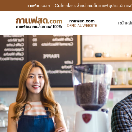
กาแฟสด.com
: Cafe ยโสธร จำหน่ายเมล็ดกาแฟ อุปกรณ์กาแฟ
กาแฟสด.com
หน้าหล
OFFICIAL WEBSITE