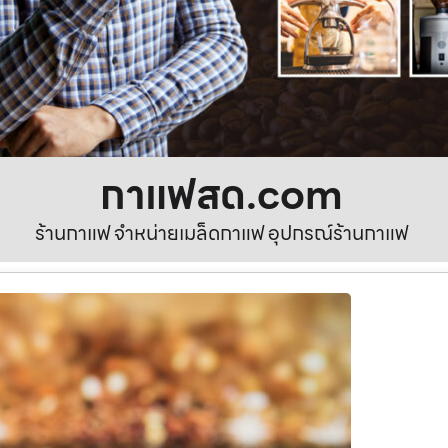
กาแฟสด.com
ร้านกาแฟ จำหน่ายเมล็ดกาแฟ อุปกรณ์ร้านกาแฟ