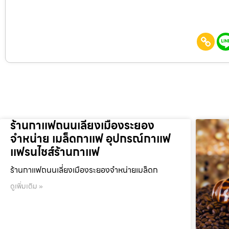
ร้านกาแฟถนนเลี่ยงเมืองระยอง
จำหน่าย เมล็ดกาแฟ อุปกรณ์กาแฟ
แฟรนไชส์ร้านกาแฟ
ร้านกาแฟถนนเลี่ยงเมืองระยองจำหน่ายเมล็ดก
ดูเพิ่มเติม »