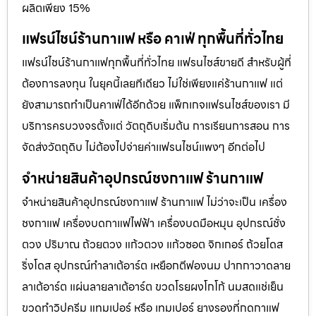
ผลิตเพียง 15%
แฟรน์ไชน์ร้านกาแฟ หรือ คาเฟ่ ทุกพื้นที่ทั่วไทย
แฟรน์ไชน์ร้านกาแฟทุกพื้นที่ทั่วไทย แฟรนไชส์ขายดี สำหรับผู้ที่
ต้องการลงทุน ในยุคนี้เลยทีเดียว ไม่ใช่เพียงแค่ร้านกาแฟ แต่
ยังสามารถทำเป็นคาเฟ่ได้อีกด้วย แพ็กเกจแฟรนไชส์ของเรา มี
บริการครบวงจรตั้งแต่ วัตถุดิบเริ่มต้น การเรียนการสอน การ
จัดส่งวัตถุดิบ ไม่ต้องไปจ่ายค่าเเฟรนไชน์แพงๆ อีกต่อไป
จำหน่ายสินค้าอุปกรณ์ชงกาแฟ ร้านกาแฟ
จำหน่ายสินค้าอุปกรณ์ชงกาแฟ ร้านกาแฟ ไม่ว่าจะเป็น เครื่อง
ชงกาแฟ เครื่องบดกาแฟไฟฟ้า เครื่องบดมือหมุน อุปกรณ์ชั่ง
ตวง ปริมาณ ถ้วยตวง แก้วตวง แก้วซอต จิกเกอร์ ถ้วยโดส
ริ่งโดส อุปกรณ์ทำลาเต้อาร์ต เหยือกตีฟองนม ปากกาวาดลาย
ลาเต้อาร์ต แผ่นลายลาเต้อาร์ต ขวดโรยผงโกโก้ นมสดแช่เย็น
ขวดทำวิปครีม แทมเปอร์ หรือ เทมเปอร์ ยางรองที่กดกาแฟ