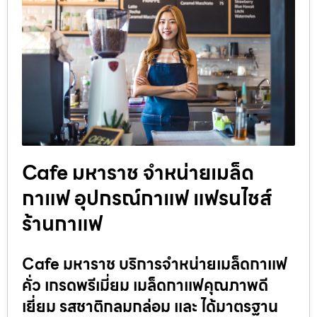
Cafe มหาราช จำหน่ายเมล็ด
กาแฟ อุปกรณ์กาแฟ แฟรนไชส์
ร้านกาแฟ
Cafe มหาราช บริการจำหน่ายเมล็ดกาแฟ
คั่ว เกรดพรีเมี่ยม เมล็ดกาแฟคุณภาพดี
เยี่ยม รสชาติกลมกล่อม และ ได้มาตรฐาน