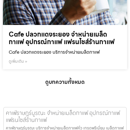
Cafe ปลวกแดงระยอง จำหน่ายเมล็ด
กาแฟ อุปกรณ์กาแฟ แฟรนไชส์ร้านกาแฟ
Cafe ปลวกแดงระยอง บริการจำหน่ายเมล็ดกาแฟ
ดูเพิ่มเติม »
ดูบทความทั้งหมด
คาเฟ่ราษฎร์บูรณะ จำหน่ายเมล็ดกาแฟ อุปกรณ์กาแฟ
แฟรนไชส์ร้านกาแฟ
คาเฟ่ราษฎร์บูรณะ บริการจำหน่ายเมล็ดกาแฟคั่ว เกรดพรีเมี่ยม เมล็ดกาแฟ