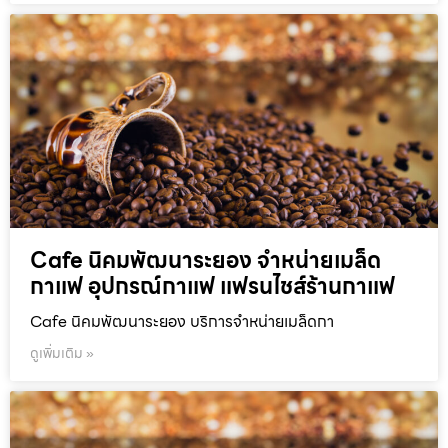
Cafe นิคมพัฒนาระยอง จำหน่ายเมล็ด
กาแฟ อุปกรณ์กาแฟ แฟรนไชส์ร้านกาแฟ
Cafe นิคมพัฒนาระยอง บริการจำหน่ายเมล็ดกา
ดูเพิ่มเติม »