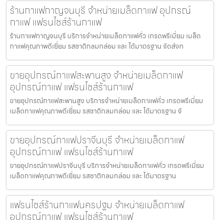
ร้านกาแฟกาญจนบุรี จำหน่ายเมล็ดกาแฟ อุปกรณ์
กาแฟ แฟรนไชส์ร้านกาแฟ
ร้านกาแฟกาญจนบุรี บริการจำหน่ายเมล็ดกาแฟคั่ว เกรดพรีเมี่ยม เมล็ด
กาแฟคุณภาพดีเยี่ยม รสชาติกลมกล่อม และ ได้มาตรฐาน จัดส่งท
ขายอุปกรณ์กาแฟสะพานสูง จำหน่ายเมล็ดกาแฟ
อุปกรณ์กาแฟ แฟรนไชส์ร้านกาแฟ
ขายอุปกรณ์กาแฟสะพานสูง บริการจำหน่ายเมล็ดกาแฟคั่ว เกรดพรีเมี่ยม
เมล็ดกาแฟคุณภาพดีเยี่ยม รสชาติกลมกล่อม และ ได้มาตรฐาน จั
ขายอุปกรณ์กาแฟปราจีนบุรี จำหน่ายเมล็ดกาแฟ
อุปกรณ์กาแฟ แฟรนไชส์ร้านกาแฟ
ขายอุปกรณ์กาแฟปราจีนบุรี บริการจำหน่ายเมล็ดกาแฟคั่ว เกรดพรีเมี่ยม
เมล็ดกาแฟคุณภาพดีเยี่ยม รสชาติกลมกล่อม และ ได้มาตรฐาน
แฟรนไชส์ร้านกาแฟนครปฐม จำหน่ายเมล็ดกาแฟ
อุปกรณ์กาแฟ แฟรนไชส์ร้านกาแฟ