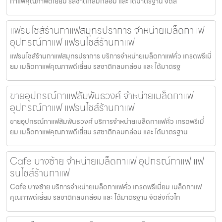
กาแฟคุณภาพดีเยี่ยม รสชาติกลมกล่อม และ ได้มาตรฐาน จัดส
แฟรนไชส์ร้านกาแฟสมุทรปราการ จำหน่ายเมล็ดกาแฟ
อุปกรณ์กาแฟ แฟรนไชส์ร้านกาแฟ
แฟรนไชส์ร้านกาแฟสมุทรปราการ บริการจำหน่ายเมล็ดกาแฟคั่ว เกรดพรีเมี่
ยม เมล็ดกาแฟคุณภาพดีเยี่ยม รสชาติกลมกล่อม และ ได้มาตรฐ
ขายอุปกรณ์กาแฟสัมพันธวงศ์ จำหน่ายเมล็ดกาแฟ
อุปกรณ์กาแฟ แฟรนไชส์ร้านกาแฟ
ขายอุปกรณ์กาแฟสัมพันธวงศ์ บริการจำหน่ายเมล็ดกาแฟคั่ว เกรดพรีเมี่
ยม เมล็ดกาแฟคุณภาพดีเยี่ยม รสชาติกลมกล่อม และ ได้มาตรฐาน
Cafe บางซ้าย จำหน่ายเมล็ดกาแฟ อุปกรณ์กาแฟ แฟ
รนไชส์ร้านกาแฟ
Cafe บางซ้าย บริการจำหน่ายเมล็ดกาแฟคั่ว เกรดพรีเมี่ยม เมล็ดกาแฟ
คุณภาพดีเยี่ยม รสชาติกลมกล่อม และ ได้มาตรฐาน จัดส่งทั่วไท