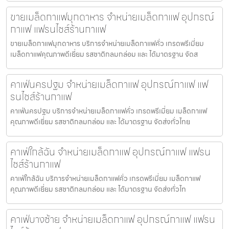
ขายเมล็ดกาแฟมุกดาหาร จำหน่ายเมล็ดกาแฟ อุปกรณ์
กาแฟ แฟรนไชส์ร้านกาแฟ
ขายเมล็ดกาแฟมุกดาหาร บริการจำหน่ายเมล็ดกาแฟคั่ว เกรดพรีเมี่ยม
เมล็ดกาแฟคุณภาพดีเยี่ยม รสชาติกลมกล่อม และ ได้มาตรฐาน จัดส
คาเฟ่นครปฐม จำหน่ายเมล็ดกาแฟ อุปกรณ์กาแฟ แฟ
รนไชส์ร้านกาแฟ
คาเฟ่นครปฐม บริการจำหน่ายเมล็ดกาแฟคั่ว เกรดพรีเมี่ยม เมล็ดกาแฟ
คุณภาพดีเยี่ยม รสชาติกลมกล่อม และ ได้มาตรฐาน จัดส่งทั่วไทย
คาเฟ่ใกล้ฉัน จำหน่ายเมล็ดกาแฟ อุปกรณ์กาแฟ แฟรน
ไชส์ร้านกาแฟ
คาเฟ่ใกล้ฉัน บริการจำหน่ายเมล็ดกาแฟคั่ว เกรดพรีเมี่ยม เมล็ดกาแฟ
คุณภาพดีเยี่ยม รสชาติกลมกล่อม และ ได้มาตรฐาน จัดส่งทั่วไท
คาเฟ่บางซ้าย จำหน่ายเมล็ดกาแฟ อุปกรณ์กาแฟ แฟรน