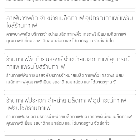
คาเฟ่บางพลัด จำหน่ายเมล็ดกาแฟ อุปกรณ์กาแฟ แฟรน
ไชส์ร้านกาแฟ
คาเฟ่บางพลัด บริการจำหน่ายเมล็ดกาแฟคั่ว เกรดพรีเมี่ยม เมล็ดกาแฟ
คุณภาพดีเยี่ยม รสชาติกลมกล่อม และ ได้มาตรฐาน จัดส่งทั่วไท
ร้านกาแฟพันท้ายนรสิงห์ จำหน่ายเมล็ดกาแฟ อุปกรณ์
กาแฟ แฟรนไชส์ร้านกาแฟ
ร้านกาแฟพันท้ายนรสิงห์ บริการจำหน่ายเมล็ดกาแฟคั่ว เกรดพรีเมี่ยม
เมล็ดกาแฟคุณภาพดีเยี่ยม รสชาติกลมกล่อม และ ได้มาตรฐาน จั
ร้านกาแฟประเวศ จำหน่ายเมล็ดกาแฟ อุปกรณ์กาแฟ
แฟรนไชส์ร้านกาแฟ
ร้านกาแฟประเวศ บริการจำหน่ายเมล็ดกาแฟคั่ว เกรดพรีเมี่ยม เมล็ดกาแฟ
คุณภาพดีเยี่ยม รสชาติกลมกล่อม และ ได้มาตรฐาน จัดส่งทั่ว