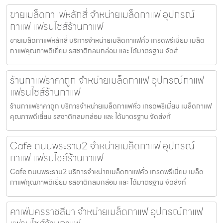
ขายเมล็ดกาแฟหลักสี่ จำหน่ายเมล็ดกาแฟ อุปกรณ์
กาแฟ แฟรนไชส์ร้านกาแฟ
ขายเมล็ดกาแฟหลักสี่ บริการจำหน่ายเมล็ดกาแฟคั่ว เกรดพรีเมี่ยม เมล็ด
กาแฟคุณภาพดีเยี่ยม รสชาติกลมกล่อม และ ได้มาตรฐาน จัดส่
ร้านกาแฟราคาถูก จำหน่ายเมล็ดกาแฟ อุปกรณ์กาแฟ
แฟรนไชส์ร้านกาแฟ
ร้านกาแฟราคาถูก บริการจำหน่ายเมล็ดกาแฟคั่ว เกรดพรีเมี่ยม เมล็ดกาแฟ
คุณภาพดีเยี่ยม รสชาติกลมกล่อม และ ได้มาตรฐาน จัดส่งทั่
Cafe ถนนพระราม2 จำหน่ายเมล็ดกาแฟ อุปกรณ์
กาแฟ แฟรนไชส์ร้านกาแฟ
Cafe ถนนพระราม2 บริการจำหน่ายเมล็ดกาแฟคั่ว เกรดพรีเมี่ยม เมล็ด
กาแฟคุณภาพดีเยี่ยม รสชาติกลมกล่อม และ ได้มาตรฐาน จัดส่งทั่
คาเฟ่นครราชสีมา จำหน่ายเมล็ดกาแฟ อุปกรณ์กาแฟ