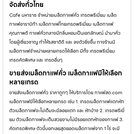
จัดส่งทั่วไทย
Cafe มหาราช จำหน่ายเมล็ดกาแฟคั่ว เกรดพรีเมี่ยม เมล็ด
กาแฟอาราบิก้า เมล็ดกาแฟไทยเกรดพรีเมี่ยม เมล็ดกาแฟ
คุณภาพดี กาแฟคั่วกลางมีกลิ่นหอมเป็นเอกลักษณ์ นำมาคั่ว
โดยผู้เชี่ยวชาญ ทำให้รสชาติดี และ ลงตัวยิ่งขึ้น ทางร้านมี
เมล็ดกาแฟจำหน่ายหลายเกรดให้เลือก มีทั้ง เกรดพรีเมี่ยม
เกรดคัดพิเศษ และ เกรดอื่นๆ
ขายส่งเมล็ดกาแฟคั่ว เมล็ดกาแฟมีให้เลือก
หลายเกรด
ขายส่งเมล็ดกาแฟคั่ว ราคาถูกๆ ให้บริการโดย กาแฟสด.com
เมล็ดกาแฟมีให้เลือกหลายเกรด เช่น 1. เกรดเมล็ดกาแฟแตกหัก
ตัวเมล็ดกาแฟจะไม่เต็มจะมีลอยแตก และ หักบ้าง 2. เกรดพรีเมี่
ยม ตัวเมล็ดกาแฟจะเต็มสวยงามไม่มีรอยแตกหักของกาแฟ 3.
คัดเกรดพิเศษ ตัวนี้บอกเลยสุดยอดเมล็ดกาแฟจาก 1 ไร่ จะมี