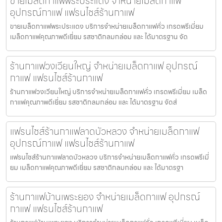
ขายเมล็ดกาแฟพระประแดง จำหน่ายเมล็ดกาแฟ
อุปกรณ์กาแฟ แฟรนไชส์ร้านกาแฟ
ขายเมล็ดกาแฟพระประแดง บริการจำหน่ายเมล็ดกาแฟคั่ว เกรดพรีเมี่ยม
เมล็ดกาแฟคุณภาพดีเยี่ยม รสชาติกลมกล่อม และ ได้มาตรฐาน จัด
ร้านกาแฟวงเวียนใหญ่ จำหน่ายเมล็ดกาแฟ อุปกรณ์
กาแฟ แฟรนไชส์ร้านกาแฟ
ร้านกาแฟวงเวียนใหญ่ บริการจำหน่ายเมล็ดกาแฟคั่ว เกรดพรีเมี่ยม เมล็ด
กาแฟคุณภาพดีเยี่ยม รสชาติกลมกล่อม และ ได้มาตรฐาน จัดส่
แฟรนไชส์ร้านกาแฟลาดบัวหลวง จำหน่ายเมล็ดกาแฟ
อุปกรณ์กาแฟ แฟรนไชส์ร้านกาแฟ
แฟรนไชส์ร้านกาแฟลาดบัวหลวง บริการจำหน่ายเมล็ดกาแฟคั่ว เกรดพรีเมี่
ยม เมล็ดกาแฟคุณภาพดีเยี่ยม รสชาติกลมกล่อม และ ได้มาตรฐา
ร้านกาแฟบ้านเพระยอง จำหน่ายเมล็ดกาแฟ อุปกรณ์
กาแฟ แฟรนไชส์ร้านกาแฟ