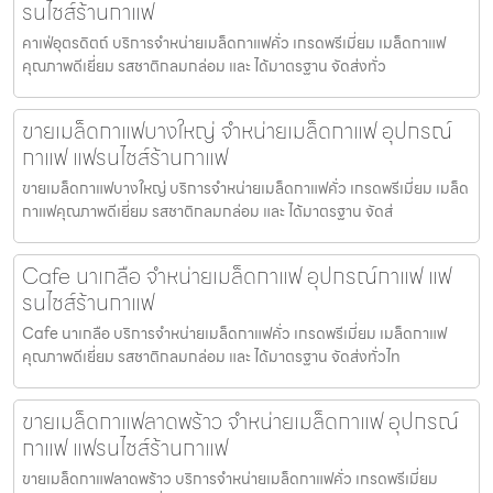
รนไชส์ร้านกาแฟ
คาเฟ่อุตรดิตถ์ บริการจำหน่ายเมล็ดกาแฟคั่ว เกรดพรีเมี่ยม เมล็ดกาแฟ
คุณภาพดีเยี่ยม รสชาติกลมกล่อม และ ได้มาตรฐาน จัดส่งทั่ว
ขายเมล็ดกาแฟบางใหญ่ จำหน่ายเมล็ดกาแฟ อุปกรณ์
กาแฟ แฟรนไชส์ร้านกาแฟ
ขายเมล็ดกาแฟบางใหญ่ บริการจำหน่ายเมล็ดกาแฟคั่ว เกรดพรีเมี่ยม เมล็ด
กาแฟคุณภาพดีเยี่ยม รสชาติกลมกล่อม และ ได้มาตรฐาน จัดส่
Cafe นาเกลือ จำหน่ายเมล็ดกาแฟ อุปกรณ์กาแฟ แฟ
รนไชส์ร้านกาแฟ
Cafe นาเกลือ บริการจำหน่ายเมล็ดกาแฟคั่ว เกรดพรีเมี่ยม เมล็ดกาแฟ
คุณภาพดีเยี่ยม รสชาติกลมกล่อม และ ได้มาตรฐาน จัดส่งทั่วไท
ขายเมล็ดกาแฟลาดพร้าว จำหน่ายเมล็ดกาแฟ อุปกรณ์
กาแฟ แฟรนไชส์ร้านกาแฟ
ขายเมล็ดกาแฟลาดพร้าว บริการจำหน่ายเมล็ดกาแฟคั่ว เกรดพรีเมี่ยม