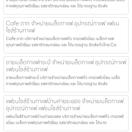
กาแฟคุณภาพดีเยี่ยม รสชาติกลมกล่อม และ ได้มาตรฐาน จัดส่ง
Cafe ตาก จำหน่ายเมล็ดกาแฟ อุปกรณ์กาแฟ แฟรน
ไชส์ร้านกาแฟ
Cafe ตาก บริการจำหน่ายเมล็ดกาแฟคั่ว เกรดพรีเมี่ยม เมล็ดกาแฟ
คุณภาพดีเยี่ยม รสชาติกลมกล่อม และ ได้มาตรฐาน จัดส่งทั่วไทย Ca
ขายเมล็ดกาแฟกระบี่ จำหน่ายเมล็ดกาแฟ อุปกรณ์กาแฟ
แฟรนไชส์ร้านกาแฟ
ขายเมล็ดกาแฟกระบี่ บริการจำหน่ายเมล็ดกาแฟคั่ว เกรดพรีเมี่ยม เมล็ด
กาแฟคุณภาพดีเยี่ยม รสชาติกลมกล่อม และ ได้มาตรฐาน จัดส่ง
แฟรนไชส์ร้านกาแฟบ้านค่ายระยอง จำหน่ายเมล็ดกาแฟ
อุปกรณ์กาแฟ แฟรนไชส์ร้านกาแฟ
แฟรนไชส์ร้านกาแฟบ้านค่ายระยอง บริการจำหน่ายเมล็ดกาแฟคั่ว เกรดพรี
เมี่ยม เมล็ดกาแฟคุณภาพดีเยี่ยม รสชาติกลมกล่อม และ ได้มาต