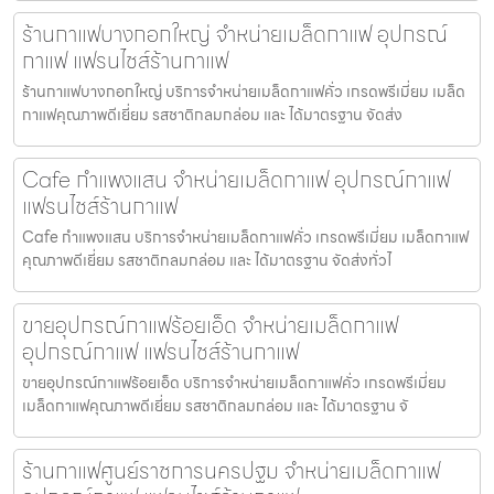
ร้านกาแฟบางกอกใหญ่ จำหน่ายเมล็ดกาแฟ อุปกรณ์
กาแฟ แฟรนไชส์ร้านกาแฟ
ร้านกาแฟบางกอกใหญ่ บริการจำหน่ายเมล็ดกาแฟคั่ว เกรดพรีเมี่ยม เมล็ด
กาแฟคุณภาพดีเยี่ยม รสชาติกลมกล่อม และ ได้มาตรฐาน จัดส่ง
Cafe กำแพงแสน จำหน่ายเมล็ดกาแฟ อุปกรณ์กาแฟ
แฟรนไชส์ร้านกาแฟ
Cafe กำแพงแสน บริการจำหน่ายเมล็ดกาแฟคั่ว เกรดพรีเมี่ยม เมล็ดกาแฟ
คุณภาพดีเยี่ยม รสชาติกลมกล่อม และ ได้มาตรฐาน จัดส่งทั่วไ
ขายอุปกรณ์กาแฟร้อยเอ็ด จำหน่ายเมล็ดกาแฟ
อุปกรณ์กาแฟ แฟรนไชส์ร้านกาแฟ
ขายอุปกรณ์กาแฟร้อยเอ็ด บริการจำหน่ายเมล็ดกาแฟคั่ว เกรดพรีเมี่ยม
เมล็ดกาแฟคุณภาพดีเยี่ยม รสชาติกลมกล่อม และ ได้มาตรฐาน จั
ร้านกาแฟศูนย์ราชการนครปฐม จำหน่ายเมล็ดกาแฟ