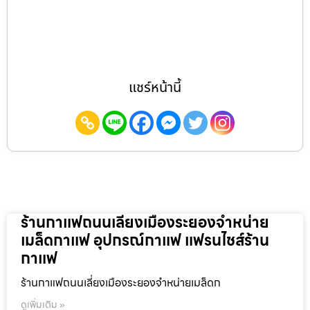
แชร์หน้านี้
ร้านกาแฟถนนเลี่ยงเมืองระยองจำหน่าย
เมล็ดกาแฟ อุปกรณ์กาแฟ แฟรนไชส์ร้าน
กาแฟ
ร้านกาแฟถนนเลี่ยงเมืองระยองจำหน่ายเมล็ดก
ดูเพิ่มเติม »