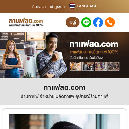
LANGUAGE
ติดต่อเรา
เข้าสู่ระบบ
เมนู
กาแฟสด.com
ร้านกาแฟ จำหน่ายเมล็ดกาแฟ อุปกรณ์ร้านกาแฟ