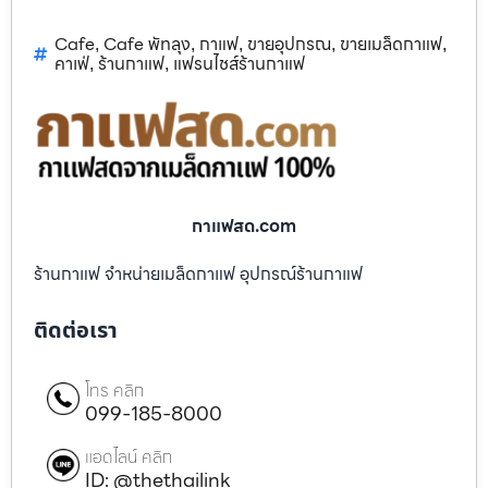
Cafe
Cafe พัทลุง
กาแฟ
ขายอุปกรณ
ขายเมล็ดกาแฟ
,
,
,
,
,
คาเฟ่
ร้านกาแฟ
แฟรนไชส์ร้านกาแฟ
,
,
กาแฟสด.com
ร้านกาแฟ จำหน่ายเมล็ดกาแฟ อุปกรณ์ร้านกาแฟ
ติดต่อเรา
โทร คลิก
099-185-8000
แอดไลน์ คลิก
ID: @thethailink