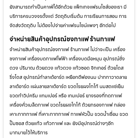
ยังสามารถทำเป็นคาเฟ่ได้อีกด้วย แพ็กเกจแฟรนไชส์ของเรา มี
บริการครบวงจรตั้งแต่ วัตถุดิบเริ่มต้น การเรียนการสอน การ
จัดส่งวัตถุดิบ ไม่ต้องไปจ่ายค่าเเฟรนไชน์แพงๆ อีกต่อไป
จำหน่ายสินค้าอุปกรณ์ชงกาแฟ ร้านกาแฟ
จำหน่ายสินค้าอุปกรณ์ชงกาแฟ ร้านกาแฟ ไม่ว่าจะเป็น เครื่อง
ชงกาแฟ เครื่องบดกาแฟไฟฟ้า เครื่องบดมือหมุน อุปกรณ์ชั่ง
ตวง ปริมาณ ถ้วยตวง แก้วตวง แก้วซอต จิกเกอร์ ถ้วยโดส
ริ่งโดส อุปกรณ์ทำลาเต้อาร์ต เหยือกตีฟองนม ปากกาวาดลาย
ลาเต้อาร์ต แผ่นลายลาเต้อาร์ต ขวดโรยผงโกโก้ นมสดแช่เย็น
ขวดทำวิปครีม แทมเปอร์ หรือ เทมเปอร์ ยางรองที่กดกาแฟ
เครื่องคั่วเมล็ดกาแฟ ขวดโรยผงโกโก้ ถ้วยกรองกาแฟ กล่อง
เคาะกากกาแฟ ที่เคาะกากกาแฟ กาแฟหัวปั๊ม ขวดน้ำเชื่อม ขวด
ปั๊มซอส ถ้วยแก้ว แก้วกาแฟ และ ยังมีอุปกรณ์ต่างๆอีก
มากมายไว้ให้บริการ