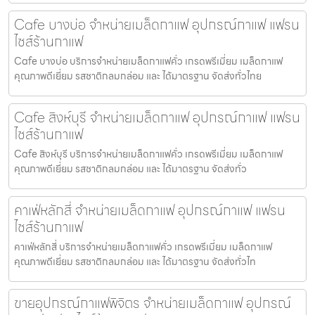
Cafe บางบ่อ จำหน่ายเมล็ดกาแฟ อุปกรณ์กาแฟ แฟรน
ไชส์ร้านกาแฟ
Cafe บางบ่อ บริการจำหน่ายเมล็ดกาแฟคั่ว เกรดพรีเมี่ยม เมล็ดกาแฟ
คุณภาพดีเยี่ยม รสชาติกลมกล่อม และ ได้มาตรฐาน จัดส่งทั่วไทย
Cafe สิงห์บุรี จำหน่ายเมล็ดกาแฟ อุปกรณ์กาแฟ แฟรน
ไชส์ร้านกาแฟ
Cafe สิงห์บุรี บริการจำหน่ายเมล็ดกาแฟคั่ว เกรดพรีเมี่ยม เมล็ดกาแฟ
คุณภาพดีเยี่ยม รสชาติกลมกล่อม และ ได้มาตรฐาน จัดส่งทั่ว
คาเฟ่หลักสี่ จำหน่ายเมล็ดกาแฟ อุปกรณ์กาแฟ แฟรน
ไชส์ร้านกาแฟ
คาเฟ่หลักสี่ บริการจำหน่ายเมล็ดกาแฟคั่ว เกรดพรีเมี่ยม เมล็ดกาแฟ
คุณภาพดีเยี่ยม รสชาติกลมกล่อม และ ได้มาตรฐาน จัดส่งทั่วไท
ขายอุปกรณ์กาแฟพิจิตร จำหน่ายเมล็ดกาแฟ อุปกรณ์