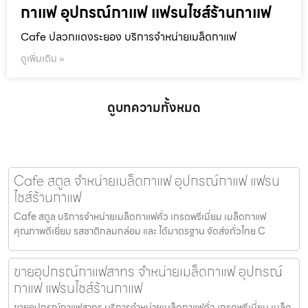
กาแฟ อุปกรณ์กาแฟ แฟรนไชส์ร้านกาแฟ
Cafe ปลวกแดงระยอง บริการจำหน่ายเมล็ดกาแฟ
ดูเพิ่มเติม »
ดูบทความทั้งหมด
Cafe สตูล จำหน่ายเมล็ดกาแฟ อุปกรณ์กาแฟ แฟรน
ไชส์ร้านกาแฟ
Cafe สตูล บริการจำหน่ายเมล็ดกาแฟคั่ว เกรดพรีเมี่ยม เมล็ดกาแฟ
คุณภาพดีเยี่ยม รสชาติกลมกล่อม และ ได้มาตรฐาน จัดส่งทั่วไทย C
ขายอุปกรณ์กาแฟสาทร จำหน่ายเมล็ดกาแฟ อุปกรณ์
กาแฟ แฟรนไชส์ร้านกาแฟ
ขายอุปกรณ์กาแฟสาทร บริการจำหน่ายเมล็ดกาแฟคั่ว เกรดพรีเมี่ยม เมล็ด