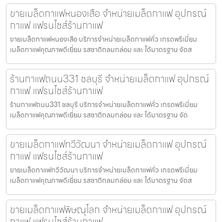
ขายเมล็ดกาแฟหนองเสือ จำหน่ายเมล็ดกาแฟ อุปกรณ์
กาแฟ แฟรนไชส์ร้านกาแฟ
ขายเมล็ดกาแฟหนองเสือ บริการจำหน่ายเมล็ดกาแฟคั่ว เกรดพรีเมี่ยม
เมล็ดกาแฟคุณภาพดีเยี่ยม รสชาติกลมกล่อม และ ได้มาตรฐาน จัดส
ร้านกาแฟถนน331 ชลบุรี จำหน่ายเมล็ดกาแฟ อุปกรณ์
กาแฟ แฟรนไชส์ร้านกาแฟ
ร้านกาแฟถนน331 ชลบุรี บริการจำหน่ายเมล็ดกาแฟคั่ว เกรดพรีเมี่ยม
เมล็ดกาแฟคุณภาพดีเยี่ยม รสชาติกลมกล่อม และ ได้มาตรฐาน จัด
ขายเมล็ดกาแฟทวีวัฒนา จำหน่ายเมล็ดกาแฟ อุปกรณ์
กาแฟ แฟรนไชส์ร้านกาแฟ
ขายเมล็ดกาแฟทวีวัฒนา บริการจำหน่ายเมล็ดกาแฟคั่ว เกรดพรีเมี่ยม
เมล็ดกาแฟคุณภาพดีเยี่ยม รสชาติกลมกล่อม และ ได้มาตรฐาน จัดส
ขายเมล็ดกาแฟพิษณุโลก จำหน่ายเมล็ดกาแฟ อุปกรณ์
กาแฟ แฟรนไชส์ร้านกาแฟ