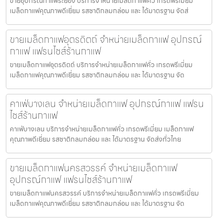
ขายอุปกรณ์กาแฟระยอง บริการจำหน่ายเมล็ดกาแฟคั่ว เกรดพรีเมี่ยม
เมล็ดกาแฟคุณภาพดีเยี่ยม รสชาติกลมกล่อม และ ได้มาตรฐาน จัดส่
ขายเมล็ดกาแฟอุตรดิตถ์ จำหน่ายเมล็ดกาแฟ อุปกรณ์
กาแฟ แฟรนไชส์ร้านกาแฟ
ขายเมล็ดกาแฟอุตรดิตถ์ บริการจำหน่ายเมล็ดกาแฟคั่ว เกรดพรีเมี่ยม
เมล็ดกาแฟคุณภาพดีเยี่ยม รสชาติกลมกล่อม และ ได้มาตรฐาน จัด
คาเฟ่บางเลน จำหน่ายเมล็ดกาแฟ อุปกรณ์กาแฟ แฟรน
ไชส์ร้านกาแฟ
คาเฟ่บางเลน บริการจำหน่ายเมล็ดกาแฟคั่ว เกรดพรีเมี่ยม เมล็ดกาแฟ
คุณภาพดีเยี่ยม รสชาติกลมกล่อม และ ได้มาตรฐาน จัดส่งทั่วไทย
ขายเมล็ดกาแฟนครสวรรค์ จำหน่ายเมล็ดกาแฟ
อุปกรณ์กาแฟ แฟรนไชส์ร้านกาแฟ
ขายเมล็ดกาแฟนครสวรรค์ บริการจำหน่ายเมล็ดกาแฟคั่ว เกรดพรีเมี่ยม
เมล็ดกาแฟคุณภาพดีเยี่ยม รสชาติกลมกล่อม และ ได้มาตรฐาน จัด