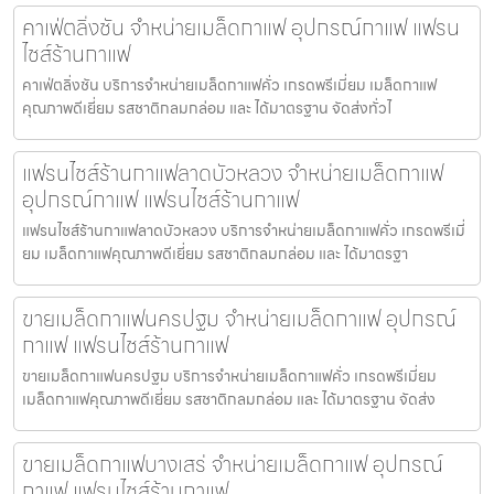
คาเฟ่ตลิ่งชัน จำหน่ายเมล็ดกาแฟ อุปกรณ์กาแฟ แฟรน
ไชส์ร้านกาแฟ
คาเฟ่ตลิ่งชัน บริการจำหน่ายเมล็ดกาแฟคั่ว เกรดพรีเมี่ยม เมล็ดกาแฟ
คุณภาพดีเยี่ยม รสชาติกลมกล่อม และ ได้มาตรฐาน จัดส่งทั่วไ
แฟรนไชส์ร้านกาแฟลาดบัวหลวง จำหน่ายเมล็ดกาแฟ
อุปกรณ์กาแฟ แฟรนไชส์ร้านกาแฟ
แฟรนไชส์ร้านกาแฟลาดบัวหลวง บริการจำหน่ายเมล็ดกาแฟคั่ว เกรดพรีเมี่
ยม เมล็ดกาแฟคุณภาพดีเยี่ยม รสชาติกลมกล่อม และ ได้มาตรฐา
ขายเมล็ดกาแฟนครปฐม จำหน่ายเมล็ดกาแฟ อุปกรณ์
กาแฟ แฟรนไชส์ร้านกาแฟ
ขายเมล็ดกาแฟนครปฐม บริการจำหน่ายเมล็ดกาแฟคั่ว เกรดพรีเมี่ยม
เมล็ดกาแฟคุณภาพดีเยี่ยม รสชาติกลมกล่อม และ ได้มาตรฐาน จัดส่ง
ขายเมล็ดกาแฟบางเสร่ จำหน่ายเมล็ดกาแฟ อุปกรณ์
กาแฟ แฟรนไชส์ร้านกาแฟ