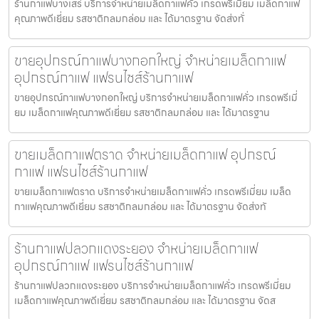
ร้านกาแฟบางเสร่ บริการจำหน่ายเมล็ดกาแฟคั่ว เกรดพรีเมี่ยม เมล็ดกาแฟ
คุณภาพดีเยี่ยม รสชาติกลมกล่อม และ ได้มาตรฐาน จัดส่งทั่
ขายอุปกรณ์กาแฟบางกอกใหญ่ จำหน่ายเมล็ดกาแฟ
อุปกรณ์กาแฟ แฟรนไชส์ร้านกาแฟ
ขายอุปกรณ์กาแฟบางกอกใหญ่ บริการจำหน่ายเมล็ดกาแฟคั่ว เกรดพรีเมี่
ยม เมล็ดกาแฟคุณภาพดีเยี่ยม รสชาติกลมกล่อม และ ได้มาตรฐาน
ขายเมล็ดกาแฟตราด จำหน่ายเมล็ดกาแฟ อุปกรณ์
กาแฟ แฟรนไชส์ร้านกาแฟ
ขายเมล็ดกาแฟตราด บริการจำหน่ายเมล็ดกาแฟคั่ว เกรดพรีเมี่ยม เมล็ด
กาแฟคุณภาพดีเยี่ยม รสชาติกลมกล่อม และ ได้มาตรฐาน จัดส่งทั
ร้านกาแฟปลวกแดงระยอง จำหน่ายเมล็ดกาแฟ
อุปกรณ์กาแฟ แฟรนไชส์ร้านกาแฟ
ร้านกาแฟปลวกแดงระยอง บริการจำหน่ายเมล็ดกาแฟคั่ว เกรดพรีเมี่ยม
เมล็ดกาแฟคุณภาพดีเยี่ยม รสชาติกลมกล่อม และ ได้มาตรฐาน จัดส