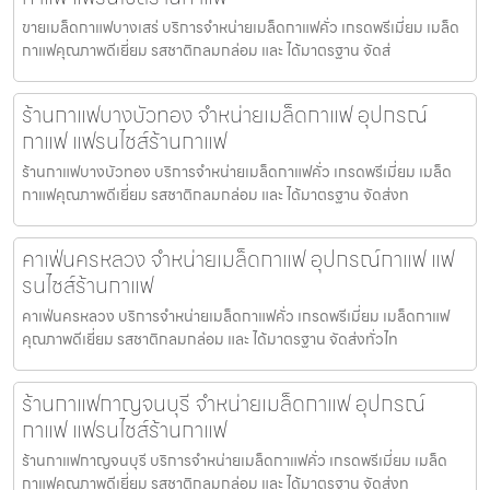
ขายเมล็ดกาแฟบางเสร่ บริการจำหน่ายเมล็ดกาแฟคั่ว เกรดพรีเมี่ยม เมล็ด
กาแฟคุณภาพดีเยี่ยม รสชาติกลมกล่อม และ ได้มาตรฐาน จัดส่
ร้านกาแฟบางบัวทอง จำหน่ายเมล็ดกาแฟ อุปกรณ์
กาแฟ แฟรนไชส์ร้านกาแฟ
ร้านกาแฟบางบัวทอง บริการจำหน่ายเมล็ดกาแฟคั่ว เกรดพรีเมี่ยม เมล็ด
กาแฟคุณภาพดีเยี่ยม รสชาติกลมกล่อม และ ได้มาตรฐาน จัดส่งท
คาเฟ่นครหลวง จำหน่ายเมล็ดกาแฟ อุปกรณ์กาแฟ แฟ
รนไชส์ร้านกาแฟ
คาเฟ่นครหลวง บริการจำหน่ายเมล็ดกาแฟคั่ว เกรดพรีเมี่ยม เมล็ดกาแฟ
คุณภาพดีเยี่ยม รสชาติกลมกล่อม และ ได้มาตรฐาน จัดส่งทั่วไท
ร้านกาแฟกาญจนบุรี จำหน่ายเมล็ดกาแฟ อุปกรณ์
กาแฟ แฟรนไชส์ร้านกาแฟ
ร้านกาแฟกาญจนบุรี บริการจำหน่ายเมล็ดกาแฟคั่ว เกรดพรีเมี่ยม เมล็ด
กาแฟคุณภาพดีเยี่ยม รสชาติกลมกล่อม และ ได้มาตรฐาน จัดส่งท