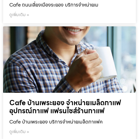
Cafe ถนนเลี่ยงเมืองระยอง บริการจำหน่ายเม
ดูเพิ่มเติม »
Cafe บ้านเพระยอง จำหน่ายเมล็ดกาแฟ
อุปกรณ์กาแฟ แฟรนไชส์ร้านกาแฟ
Cafe บ้านเพระยอง บริการจำหน่ายเมล็ดกาแฟค
ดูเพิ่มเติม »