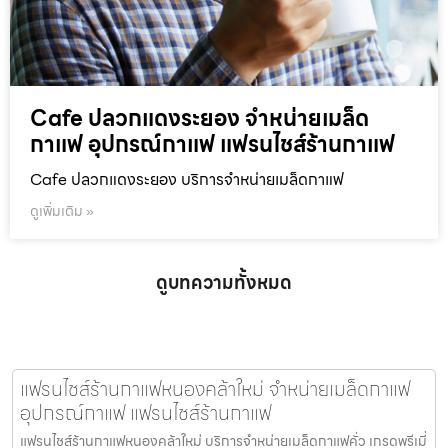
Cafe ปลวกแดงระยอง จำหน่ายเมล็ด
กาแฟ อุปกรณ์กาแฟ แฟรนไชส์ร้านกาแฟ
Cafe ปลวกแดงระยอง บริการจำหน่ายเมล็ดกาแฟ
ดูเพิ่มเติม »
ดูบทความทั้งหมด
แฟรนไชส์ร้านกาแฟหนองคล้าใหม่ จำหน่ายเมล็ดกาแฟ
อุปกรณ์กาแฟ แฟรนไชส์ร้านกาแฟ
แฟรนไชส์ร้านกาแฟหนองคล้าใหม่ บริการจำหน่ายเมล็ดกาแฟคั่ว เกรดพรีเมี่