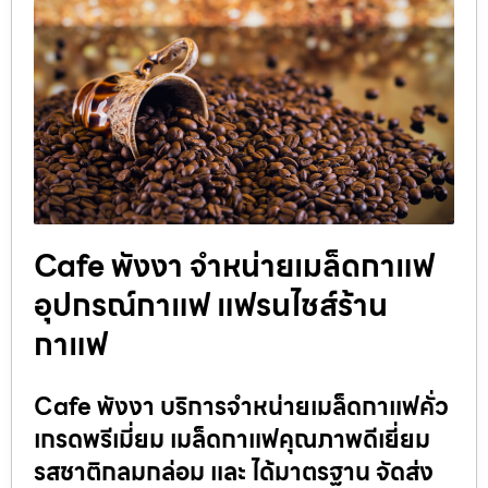
Cafe พังงา จำหน่ายเมล็ดกาแฟ
อุปกรณ์กาแฟ แฟรนไชส์ร้าน
กาแฟ
Cafe พังงา บริการจำหน่ายเมล็ดกาแฟคั่ว
เกรดพรีเมี่ยม เมล็ดกาแฟคุณภาพดีเยี่ยม
รสชาติกลมกล่อม และ ได้มาตรฐาน จัดส่ง