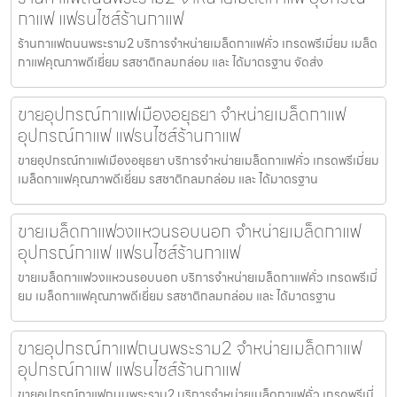
กาแฟ แฟรนไชส์ร้านกาแฟ
ร้านกาแฟถนนพระราม2 บริการจำหน่ายเมล็ดกาแฟคั่ว เกรดพรีเมี่ยม เมล็ด
กาแฟคุณภาพดีเยี่ยม รสชาติกลมกล่อม และ ได้มาตรฐาน จัดส่ง
ขายอุปกรณ์กาแฟเมืองอยุธยา จำหน่ายเมล็ดกาแฟ
อุปกรณ์กาแฟ แฟรนไชส์ร้านกาแฟ
ขายอุปกรณ์กาแฟเมืองอยุธยา บริการจำหน่ายเมล็ดกาแฟคั่ว เกรดพรีเมี่ยม
เมล็ดกาแฟคุณภาพดีเยี่ยม รสชาติกลมกล่อม และ ได้มาตรฐาน
ขายเมล็ดกาแฟวงแหวนรอบนอก จำหน่ายเมล็ดกาแฟ
อุปกรณ์กาแฟ แฟรนไชส์ร้านกาแฟ
ขายเมล็ดกาแฟวงแหวนรอบนอก บริการจำหน่ายเมล็ดกาแฟคั่ว เกรดพรีเมี่
ยม เมล็ดกาแฟคุณภาพดีเยี่ยม รสชาติกลมกล่อม และ ได้มาตรฐาน
ขายอุปกรณ์กาแฟถนนพระราม2 จำหน่ายเมล็ดกาแฟ
อุปกรณ์กาแฟ แฟรนไชส์ร้านกาแฟ
ขายอุปกรณ์กาแฟถนนพระราม2 บริการจำหน่ายเมล็ดกาแฟคั่ว เกรดพรีเมี่