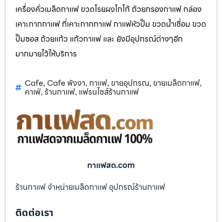
เครื่องคั่วเมล็ดกาแฟ ขวดโรยผงโกโก้ ถ้วยกรองกาแฟ กล่อง
เคาะกากกาแฟ ที่เคาะกากกาแฟ กาแฟหัวปั๊ม ขวดน้ำเชื่อม ขวด
ปั๊มซอส ถ้วยแก้ว แก้วกาแฟ และ ยังมีอุปกรณ์ต่างๆอีก
มากมายไว้ให้บริการ
Cafe
Cafe พังงา
กาแฟ
ขายอุปกรณ
ขายเมล็ดกาแฟ
,
,
,
,
,
คาเฟ่
ร้านกาแฟ
แฟรนไชส์ร้านกาแฟ
,
,
กาแฟสด.com
ร้านกาแฟ จำหน่ายเมล็ดกาแฟ อุปกรณ์ร้านกาแฟ
ติดต่อเรา