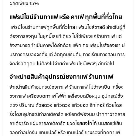
ผลิตเพียง 15%
แฟรน์ไชน์ร้านกาแฟ หรือ คาเฟ่ ทุกพื้นที่ทั่วไทย
แฟรน์ไชน์ร้านกาแฟทุกพื้นที่ทั่วไทย แฟรนไชส์ขายดี สำหรับผู้ที่
ต้องการลงทุน ในยุคนี้เลยทีเดียว ไม่ใช่เพียงแค่ร้านกาแฟ แต่
ยังสามารถทำเป็นคาเฟ่ได้อีกด้วย แพ็กเกจแฟรนไชส์ของเรา มี
บริการครบวงจรตั้งแต่ วัตถุดิบเริ่มต้น การเรียนการสอน การ
จัดส่งวัตถุดิบ ไม่ต้องไปจ่ายค่าเเฟรนไชน์แพงๆ อีกต่อไป
จำหน่ายสินค้าอุปกรณ์ชงกาแฟ ร้านกาแฟ
จำหน่ายสินค้าอุปกรณ์ชงกาแฟ ร้านกาแฟ ไม่ว่าจะเป็น เครื่อง
ชงกาแฟ เครื่องบดกาแฟไฟฟ้า เครื่องบดมือหมุน อุปกรณ์ชั่ง
ตวง ปริมาณ ถ้วยตวง แก้วตวง แก้วซอต จิกเกอร์ ถ้วยโดส
ริ่งโดส อุปกรณ์ทำลาเต้อาร์ต เหยือกตีฟองนม ปากกาวาดลาย
ลาเต้อาร์ต แผ่นลายลาเต้อาร์ต ขวดโรยผงโกโก้ นมสดแช่เย็น
ขวดทำวิปครีม แทมเปอร์ หรือ เทมเปอร์ ยางรองที่กดกาแฟ