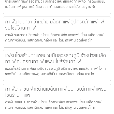
ขายเมล็ดกาแฟคลองสามวา บริการจำหน่ายเมล็ดกาแฟคั่ว เกรดพรีเมี่ยม
เมล็ดกาแฟคุณภาพดีเยี่ยม รสชาติกลมกล่อม และ ได้มาตรฐาน จัด
คาเฟ่ยานนาวา จำหน่ายเมล็ดกาแฟ อุปกรณ์กาแฟ แฟ
รนไชส์ร้านกาแฟ
คาเฟ่ยานนาวา บริการจำหน่ายเมล็ดกาแฟคั่ว เกรดพรีเมี่ยม เมล็ดกาแฟ
คุณภาพดีเยี่ยม รสชาติกลมกล่อม และ ได้มาตรฐาน จัดส่งทั่วไท
แฟรนไชส์ร้านกาแฟสนามบินสุวรรณภูมิ จำหน่ายเมล็ด
กาแฟ อุปกรณ์กาแฟ แฟรนไชส์ร้านกาแฟ
แฟรนไชส์ร้านกาแฟสนามบินสุวรรณภูมิ บริการจำหน่ายเมล็ดกาแฟคั่ว เก
รดพรีเมี่ยม เมล็ดกาแฟคุณภาพดีเยี่ยม รสชาติกลมกล่อม และ ได
คาเฟ่บางเขน จำหน่ายเมล็ดกาแฟ อุปกรณ์กาแฟ แฟรน
ไชส์ร้านกาแฟ
คาเฟ่บางเขน บริการจำหน่ายเมล็ดกาแฟคั่ว เกรดพรีเมี่ยม เมล็ดกาแฟ
คุณภาพดีเยี่ยม รสชาติกลมกล่อม และ ได้มาตรฐาน จัดส่งทั่วไทย