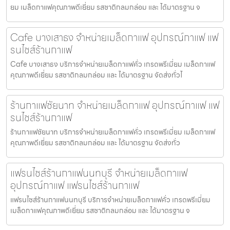
ยม เมล็ดกาแฟคุณภาพดีเยี่ยม รสชาติกลมกล่อม และ ได้มาตรฐาน จ
Cafe บางเสาธง จำหน่ายเมล็ดกาแฟ อุปกรณ์กาแฟ แฟ
รนไชส์ร้านกาแฟ
Cafe บางเสาธง บริการจำหน่ายเมล็ดกาแฟคั่ว เกรดพรีเมี่ยม เมล็ดกาแฟ
คุณภาพดีเยี่ยม รสชาติกลมกล่อม และ ได้มาตรฐาน จัดส่งทั่วไ
ร้านกาแฟชัยนาท จำหน่ายเมล็ดกาแฟ อุปกรณ์กาแฟ แฟ
รนไชส์ร้านกาแฟ
ร้านกาแฟชัยนาท บริการจำหน่ายเมล็ดกาแฟคั่ว เกรดพรีเมี่ยม เมล็ดกาแฟ
คุณภาพดีเยี่ยม รสชาติกลมกล่อม และ ได้มาตรฐาน จัดส่งทั่ว
แฟรนไชส์ร้านกาแฟนนทบุรี จำหน่ายเมล็ดกาแฟ
อุปกรณ์กาแฟ แฟรนไชส์ร้านกาแฟ
แฟรนไชส์ร้านกาแฟนนทบุรี บริการจำหน่ายเมล็ดกาแฟคั่ว เกรดพรีเมี่ยม
เมล็ดกาแฟคุณภาพดีเยี่ยม รสชาติกลมกล่อม และ ได้มาตรฐาน จ