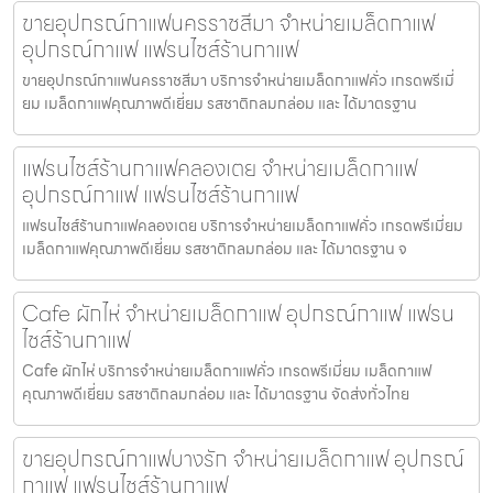
ขายอุปกรณ์กาแฟนครราชสีมา จำหน่ายเมล็ดกาแฟ
อุปกรณ์กาแฟ แฟรนไชส์ร้านกาแฟ
ขายอุปกรณ์กาแฟนครราชสีมา บริการจำหน่ายเมล็ดกาแฟคั่ว เกรดพรีเมี่
ยม เมล็ดกาแฟคุณภาพดีเยี่ยม รสชาติกลมกล่อม และ ได้มาตรฐาน
แฟรนไชส์ร้านกาแฟคลองเตย จำหน่ายเมล็ดกาแฟ
อุปกรณ์กาแฟ แฟรนไชส์ร้านกาแฟ
แฟรนไชส์ร้านกาแฟคลองเตย บริการจำหน่ายเมล็ดกาแฟคั่ว เกรดพรีเมี่ยม
เมล็ดกาแฟคุณภาพดีเยี่ยม รสชาติกลมกล่อม และ ได้มาตรฐาน จ
Cafe ผักไห่ จำหน่ายเมล็ดกาแฟ อุปกรณ์กาแฟ แฟรน
ไชส์ร้านกาแฟ
Cafe ผักไห่ บริการจำหน่ายเมล็ดกาแฟคั่ว เกรดพรีเมี่ยม เมล็ดกาแฟ
คุณภาพดีเยี่ยม รสชาติกลมกล่อม และ ได้มาตรฐาน จัดส่งทั่วไทย
ขายอุปกรณ์กาแฟบางรัก จำหน่ายเมล็ดกาแฟ อุปกรณ์
กาแฟ แฟรนไชส์ร้านกาแฟ