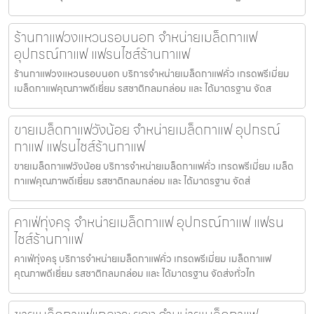
ร้านกาแฟวงแหวนรอบนอก จำหน่ายเมล็ดกาแฟ
อุปกรณ์กาแฟ แฟรนไชส์ร้านกาแฟ
ร้านกาแฟวงแหวนรอบนอก บริการจำหน่ายเมล็ดกาแฟคั่ว เกรดพรีเมี่ยม
เมล็ดกาแฟคุณภาพดีเยี่ยม รสชาติกลมกล่อม และ ได้มาตรฐาน จัดส
ขายเมล็ดกาแฟวังน้อย จำหน่ายเมล็ดกาแฟ อุปกรณ์
กาแฟ แฟรนไชส์ร้านกาแฟ
ขายเมล็ดกาแฟวังน้อย บริการจำหน่ายเมล็ดกาแฟคั่ว เกรดพรีเมี่ยม เมล็ด
กาแฟคุณภาพดีเยี่ยม รสชาติกลมกล่อม และ ได้มาตรฐาน จัดส่
คาเฟ่ทุ่งครุ จำหน่ายเมล็ดกาแฟ อุปกรณ์กาแฟ แฟรน
ไชส์ร้านกาแฟ
คาเฟ่ทุ่งครุ บริการจำหน่ายเมล็ดกาแฟคั่ว เกรดพรีเมี่ยม เมล็ดกาแฟ
คุณภาพดีเยี่ยม รสชาติกลมกล่อม และ ได้มาตรฐาน จัดส่งทั่วไท