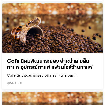
Cafe นิคมพัฒนาระยอง จำหน่ายเมล็ด
กาแฟ อุปกรณ์กาแฟ แฟรนไชส์ร้านกาแฟ
Cafe นิคมพัฒนาระยอง บริการจำหน่ายเมล็ดกา
ดูเพิ่มเติม »