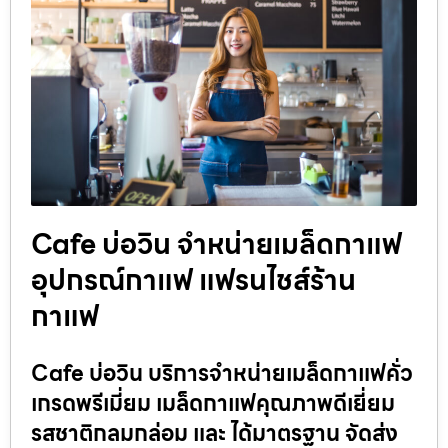
Cafe บ่อวิน จำหน่ายเมล็ดกาแฟ
อุปกรณ์กาแฟ แฟรนไชส์ร้าน
กาแฟ
Cafe บ่อวิน บริการจำหน่ายเมล็ดกาแฟคั่ว
เกรดพรีเมี่ยม เมล็ดกาแฟคุณภาพดีเยี่ยม
รสชาติกลมกล่อม และ ได้มาตรฐาน จัดส่ง