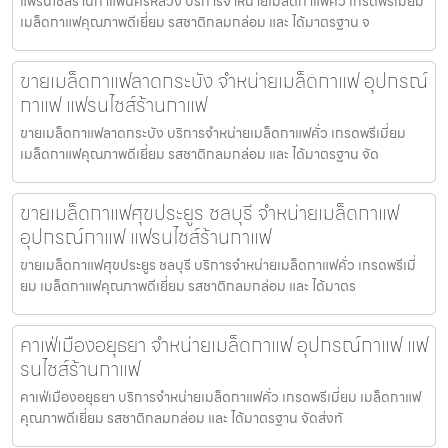
แฟรนไชส์ร้านกาแฟนครหลวง บริการจำหน่ายเมล็ดกาแฟคั่ว เกรดพรีเมี่ยม
เมล็ดกาแฟคุณภาพดีเยี่ยม รสชาติกลมกล่อม และ ได้มาตรฐาน จ
ขายเมล็ดกาแฟลาดกระบัง จำหน่ายเมล็ดกาแฟ อุปกรณ์
กาแฟ แฟรนไชส์ร้านกาแฟ
ขายเมล็ดกาแฟลาดกระบัง บริการจำหน่ายเมล็ดกาแฟคั่ว เกรดพรีเมี่ยม
เมล็ดกาแฟคุณภาพดีเยี่ยม รสชาติกลมกล่อม และ ได้มาตรฐาน จัด
ขายเมล็ดกาแฟศุขประยูร ชลบุรี จำหน่ายเมล็ดกาแฟ
อุปกรณ์กาแฟ แฟรนไชส์ร้านกาแฟ
ขายเมล็ดกาแฟศุขประยูร ชลบุรี บริการจำหน่ายเมล็ดกาแฟคั่ว เกรดพรีเมี่
ยม เมล็ดกาแฟคุณภาพดีเยี่ยม รสชาติกลมกล่อม และ ได้มาตร
คาเฟ่เมืองอยุธยา จำหน่ายเมล็ดกาแฟ อุปกรณ์กาแฟ แฟ
รนไชส์ร้านกาแฟ
คาเฟ่เมืองอยุธยา บริการจำหน่ายเมล็ดกาแฟคั่ว เกรดพรีเมี่ยม เมล็ดกาแฟ
คุณภาพดีเยี่ยม รสชาติกลมกล่อม และ ได้มาตรฐาน จัดส่งทั