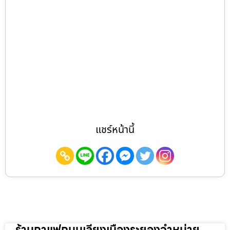
แชร์หน้านี้
ร้านกาแฟถนนเลี่ยงเมืองระยองจำหน่าย