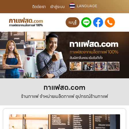
LANGUAGE
ติดต่อเรา
เข้าสู่ระบบ
เมนู
กาแฟสด.com
ร้านกาแฟ จำหน่ายเมล็ดกาแฟ อุปกรณ์ร้านกาแฟ