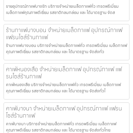
ขายอุปกรณ์กาแฟบางรัก บริการจำหน่ายเมล็ดกาแฟคั่ว เกรดพรีเมี่ยม
เมล็ดกาแฟคุณภาพดีเยี่ยม รสชาติกลมกล่อม และ ได้มาตรฐาน จัดส
ร้านกาแฟบางบอน จำหน่ายเมล็ดกาแฟ อุปกรณ์กาแฟ
แฟรนไชส์ร้านกาแฟ
ร้านกาแฟบางบอน บริการจำหน่ายเมล็ดกาแฟคั่ว เกรดพรีเมี่ยม เมล็ดกาแฟ
คุณภาพดีเยี่ยม รสชาติกลมกล่อม และ ได้มาตรฐาน จัดส่งทั่ว
คาเฟ่หนองเสือ จำหน่ายเมล็ดกาแฟ อุปกรณ์กาแฟ แฟ
รนไชส์ร้านกาแฟ
คาเฟ่หนองเสือ บริการจำหน่ายเมล็ดกาแฟคั่ว เกรดพรีเมี่ยม เมล็ดกาแฟ
คุณภาพดีเยี่ยม รสชาติกลมกล่อม และ ได้มาตรฐาน จัดส่งทั่วไ
คาเฟ่บางนา จำหน่ายเมล็ดกาแฟ อุปกรณ์กาแฟ แฟรน
ไชส์ร้านกาแฟ
คาเฟ่บางนา บริการจำหน่ายเมล็ดกาแฟคั่ว เกรดพรีเมี่ยม เมล็ดกาแฟ
คุณภาพดีเยี่ยม รสชาติกลมกล่อม และ ได้มาตรฐาน จัดส่งทั่วไทย