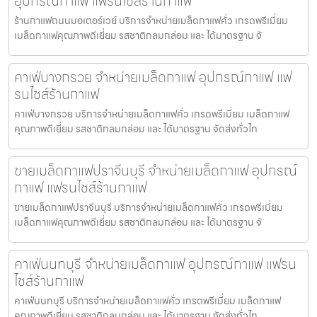
อุปกรณ์กาแฟ แฟรนไชส์ร้านกาแฟ
ร้านกาแฟถนนมอเตอร์เวย์ บริการจำหน่ายเมล็ดกาแฟคั่ว เกรดพรีเมี่ยม
เมล็ดกาแฟคุณภาพดีเยี่ยม รสชาติกลมกล่อม และ ได้มาตรฐาน จั
คาเฟ่บางกรวย จำหน่ายเมล็ดกาแฟ อุปกรณ์กาแฟ แฟ
รนไชส์ร้านกาแฟ
คาเฟ่บางกรวย บริการจำหน่ายเมล็ดกาแฟคั่ว เกรดพรีเมี่ยม เมล็ดกาแฟ
คุณภาพดีเยี่ยม รสชาติกลมกล่อม และ ได้มาตรฐาน จัดส่งทั่วไท
ขายเมล็ดกาแฟปราจีนบุรี จำหน่ายเมล็ดกาแฟ อุปกรณ์
กาแฟ แฟรนไชส์ร้านกาแฟ
ขายเมล็ดกาแฟปราจีนบุรี บริการจำหน่ายเมล็ดกาแฟคั่ว เกรดพรีเมี่ยม
เมล็ดกาแฟคุณภาพดีเยี่ยม รสชาติกลมกล่อม และ ได้มาตรฐาน จั
คาเฟ่นนทบุรี จำหน่ายเมล็ดกาแฟ อุปกรณ์กาแฟ แฟรน
ไชส์ร้านกาแฟ
คาเฟ่นนทบุรี บริการจำหน่ายเมล็ดกาแฟคั่ว เกรดพรีเมี่ยม เมล็ดกาแฟ
คุณภาพดีเยี่ยม รสชาติกลมกล่อม และ ได้มาตรฐาน จัดส่งทั่วไท