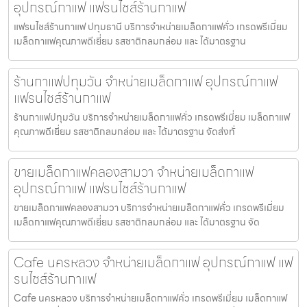
อุปกรณ์กาแฟ แฟรนไชส์ร้านกาแฟ
แฟรนไชส์ร้านกาแฟ ปทุมธานี บริการจำหน่ายเมล็ดกาแฟคั่ว เกรดพรีเมี่ยม
เมล็ดกาแฟคุณภาพดีเยี่ยม รสชาติกลมกล่อม และ ได้มาตรฐาน
ร้านกาแฟปทุมวัน จำหน่ายเมล็ดกาแฟ อุปกรณ์กาแฟ
แฟรนไชส์ร้านกาแฟ
ร้านกาแฟปทุมวัน บริการจำหน่ายเมล็ดกาแฟคั่ว เกรดพรีเมี่ยม เมล็ดกาแฟ
คุณภาพดีเยี่ยม รสชาติกลมกล่อม และ ได้มาตรฐาน จัดส่งทั่
ขายเมล็ดกาแฟคลองสามวา จำหน่ายเมล็ดกาแฟ
อุปกรณ์กาแฟ แฟรนไชส์ร้านกาแฟ
ขายเมล็ดกาแฟคลองสามวา บริการจำหน่ายเมล็ดกาแฟคั่ว เกรดพรีเมี่ยม
เมล็ดกาแฟคุณภาพดีเยี่ยม รสชาติกลมกล่อม และ ได้มาตรฐาน จัด
Cafe นครหลวง จำหน่ายเมล็ดกาแฟ อุปกรณ์กาแฟ แฟ
รนไชส์ร้านกาแฟ
Cafe นครหลวง บริการจำหน่ายเมล็ดกาแฟคั่ว เกรดพรีเมี่ยม เมล็ดกาแฟ