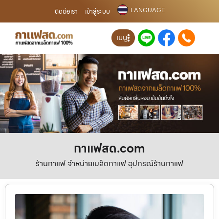
LANGUAGE
ติดต่อเรา
เข้าสู่ระบบ
เมนู
กาแฟสด.com
ร้านกาแฟ จำหน่ายเมล็ดกาแฟ อุปกรณ์ร้านกาแฟ