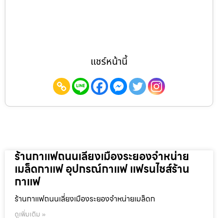
แชร์หน้านี้
ร้านกาแฟถนนเลี่ยงเมืองระยองจำหน่าย
เมล็ดกาแฟ อุปกรณ์กาแฟ แฟรนไชส์ร้าน
กาแฟ
ร้านกาแฟถนนเลี่ยงเมืองระยองจำหน่ายเมล็ดก
ดูเพิ่มเติม »