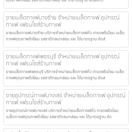
ขายเมล็ดกาแฟบางซ้าย จำหน่ายเมล็ดกาแฟ อุปกรณ์
กาแฟ แฟรนไชส์ร้านกาแฟ
ขายเมล็ดกาแฟบางซ้าย บริการจำหน่ายเมล็ดกาแฟคั่ว เกรดพรีเมี่ยม เมล็ด
กาแฟคุณภาพดีเยี่ยม รสชาติกลมกล่อม และ ได้มาตรฐาน จัดส่
ขายเมล็ดกาแฟเพชรบุรี จำหน่ายเมล็ดกาแฟ อุปกรณ์
กาแฟ แฟรนไชส์ร้านกาแฟ
ขายเมล็ดกาแฟเพชรบุรี บริการจำหน่ายเมล็ดกาแฟคั่ว เกรดพรีเมี่ยม เมล็ด
กาแฟคุณภาพดีเยี่ยม รสชาติกลมกล่อม และ ได้มาตรฐาน จัดส
ขายอุปกรณ์กาแฟบางเสร่ จำหน่ายเมล็ดกาแฟ อุปกรณ์
กาแฟ แฟรนไชส์ร้านกาแฟ
ขายอุปกรณ์กาแฟบางเสร่ บริการจำหน่ายเมล็ดกาแฟคั่ว เกรดพรีเมี่ยม
เมล็ดกาแฟคุณภาพดีเยี่ยม รสชาติกลมกล่อม และ ได้มาตรฐาน จัด