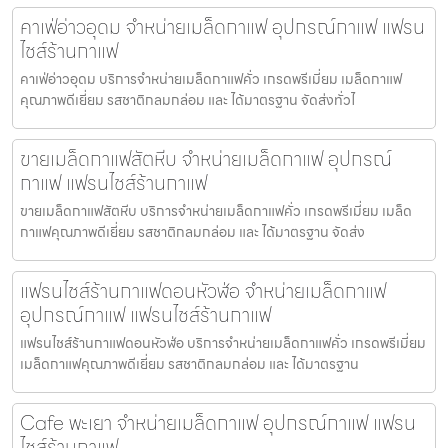
คาเฟ่อ่าวอุดม จำหน่ายเมล็ดกาแฟ อุปกรณ์กาแฟ แฟรน
ไชส์ร้านกาแฟ
คาเฟ่อ่าวอุดม บริการจำหน่ายเมล็ดกาแฟคั่ว เกรดพรีเมี่ยม เมล็ดกาแฟ
คุณภาพดีเยี่ยม รสชาติกลมกล่อม และ ได้มาตรฐาน จัดส่งทั่วไ
ขายเมล็ดกาแฟสัตหีบ จำหน่ายเมล็ดกาแฟ อุปกรณ์
กาแฟ แฟรนไชส์ร้านกาแฟ
ขายเมล็ดกาแฟสัตหีบ บริการจำหน่ายเมล็ดกาแฟคั่ว เกรดพรีเมี่ยม เมล็ด
กาแฟคุณภาพดีเยี่ยม รสชาติกลมกล่อม และ ได้มาตรฐาน จัดส่ง
แฟรนไชส์ร้านกาแฟดอนหัวฬ่อ จำหน่ายเมล็ดกาแฟ
อุปกรณ์กาแฟ แฟรนไชส์ร้านกาแฟ
แฟรนไชส์ร้านกาแฟดอนหัวฬ่อ บริการจำหน่ายเมล็ดกาแฟคั่ว เกรดพรีเมี่ยม
เมล็ดกาแฟคุณภาพดีเยี่ยม รสชาติกลมกล่อม และ ได้มาตรฐาน
Cafe พะเยา จำหน่ายเมล็ดกาแฟ อุปกรณ์กาแฟ แฟรน
ไชส์ร้านกาแฟ