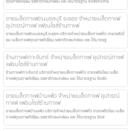
คุณภาพดีเยี่ยม รสชาติกลมกล่อม และ ได้มาตรฐาน จัดส่งทั่วไทย
ขายเมล็ดกาแฟถนนชลบุรี ระยอง จำหน่ายเมล็ดกาแฟ
อุปกรณ์กาแฟ แฟรนไชส์ร้านกาแฟ
ขายเมล็ดกาแฟถนนชลบุรี ระยอง บริการจำหน่ายเมล็ดกาแฟคั่ว เกรดพรีเมี่
ยม เมล็ดกาแฟคุณภาพดีเยี่ยม รสชาติกลมกล่อม และ ได้มาตรฐ
ร้านกาแฟเกาะจันทร์ จำหน่ายเมล็ดกาแฟ อุปกรณ์กาแฟ
แฟรนไชส์ร้านกาแฟ
ร้านกาแฟเกาะจันทร์ บริการจำหน่ายเมล็ดกาแฟคั่ว เกรดพรีเมี่ยม เมล็ด
กาแฟคุณภาพดีเยี่ยม รสชาติกลมกล่อม และ ได้มาตรฐาน จัดส่ง
ขายเมล็ดกาแฟบ้านแพ้ว จำหน่ายเมล็ดกาแฟ อุปกรณ์
กาแฟ แฟรนไชส์ร้านกาแฟ
ขายเมล็ดกาแฟบ้านแพ้ว บริการจำหน่ายเมล็ดกาแฟคั่ว เกรดพรีเมี่ยม เมล็ด
กาแฟคุณภาพดีเยี่ยม รสชาติกลมกล่อม และ ได้มาตรฐาน จัดส