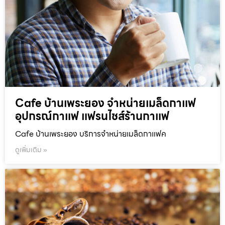
Cafe บ้านเพระยอง จำหน่ายเมล็ดกาแฟ
อุปกรณ์กาแฟ แฟรนไชส์ร้านกาแฟ
Cafe บ้านเพระยอง บริการจำหน่ายเมล็ดกาแฟค
ดูเพิ่มเติม »