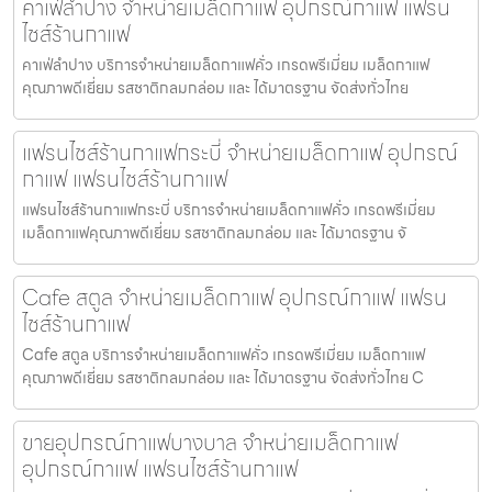
คาเฟ่ลำปาง จำหน่ายเมล็ดกาแฟ อุปกรณ์กาแฟ แฟรน
ไชส์ร้านกาแฟ
คาเฟ่ลำปาง บริการจำหน่ายเมล็ดกาแฟคั่ว เกรดพรีเมี่ยม เมล็ดกาแฟ
คุณภาพดีเยี่ยม รสชาติกลมกล่อม และ ได้มาตรฐาน จัดส่งทั่วไทย
แฟรนไชส์ร้านกาแฟกระบี่ จำหน่ายเมล็ดกาแฟ อุปกรณ์
กาแฟ แฟรนไชส์ร้านกาแฟ
แฟรนไชส์ร้านกาแฟกระบี่ บริการจำหน่ายเมล็ดกาแฟคั่ว เกรดพรีเมี่ยม
เมล็ดกาแฟคุณภาพดีเยี่ยม รสชาติกลมกล่อม และ ได้มาตรฐาน จั
Cafe สตูล จำหน่ายเมล็ดกาแฟ อุปกรณ์กาแฟ แฟรน
ไชส์ร้านกาแฟ
Cafe สตูล บริการจำหน่ายเมล็ดกาแฟคั่ว เกรดพรีเมี่ยม เมล็ดกาแฟ
คุณภาพดีเยี่ยม รสชาติกลมกล่อม และ ได้มาตรฐาน จัดส่งทั่วไทย C
ขายอุปกรณ์กาแฟบางบาล จำหน่ายเมล็ดกาแฟ
อุปกรณ์กาแฟ แฟรนไชส์ร้านกาแฟ