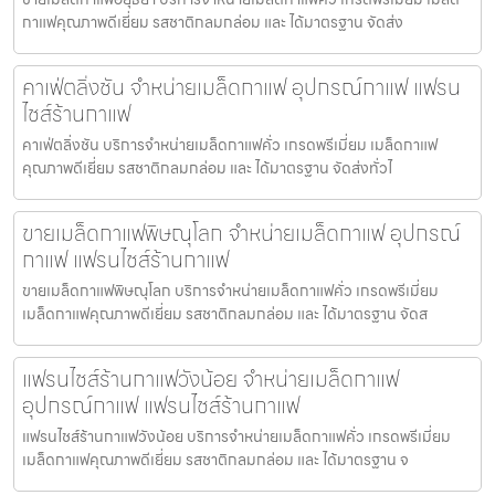
กาแฟคุณภาพดีเยี่ยม รสชาติกลมกล่อม และ ได้มาตรฐาน จัดส่ง
คาเฟ่ตลิ่งชัน จำหน่ายเมล็ดกาแฟ อุปกรณ์กาแฟ แฟรน
ไชส์ร้านกาแฟ
คาเฟ่ตลิ่งชัน บริการจำหน่ายเมล็ดกาแฟคั่ว เกรดพรีเมี่ยม เมล็ดกาแฟ
คุณภาพดีเยี่ยม รสชาติกลมกล่อม และ ได้มาตรฐาน จัดส่งทั่วไ
ขายเมล็ดกาแฟพิษณุโลก จำหน่ายเมล็ดกาแฟ อุปกรณ์
กาแฟ แฟรนไชส์ร้านกาแฟ
ขายเมล็ดกาแฟพิษณุโลก บริการจำหน่ายเมล็ดกาแฟคั่ว เกรดพรีเมี่ยม
เมล็ดกาแฟคุณภาพดีเยี่ยม รสชาติกลมกล่อม และ ได้มาตรฐาน จัดส
แฟรนไชส์ร้านกาแฟวังน้อย จำหน่ายเมล็ดกาแฟ
อุปกรณ์กาแฟ แฟรนไชส์ร้านกาแฟ
แฟรนไชส์ร้านกาแฟวังน้อย บริการจำหน่ายเมล็ดกาแฟคั่ว เกรดพรีเมี่ยม
เมล็ดกาแฟคุณภาพดีเยี่ยม รสชาติกลมกล่อม และ ได้มาตรฐาน จ