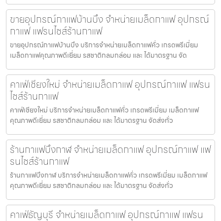
ขายอุปกรณ์กาแฟบ้านบึง จำหน่ายเมล็ดกาแฟ อุปกรณ์
กาแฟ แฟรนไชส์ร้านกาแฟ
ขายอุปกรณ์กาแฟบ้านบึง บริการจำหน่ายเมล็ดกาแฟคั่ว เกรดพรีเมี่ยม
เมล็ดกาแฟคุณภาพดีเยี่ยม รสชาติกลมกล่อม และ ได้มาตรฐาน จัด
คาเฟ่เชียงใหม่ จำหน่ายเมล็ดกาแฟ อุปกรณ์กาแฟ แฟรน
ไชส์ร้านกาแฟ
คาเฟ่เชียงใหม่ บริการจำหน่ายเมล็ดกาแฟคั่ว เกรดพรีเมี่ยม เมล็ดกาแฟ
คุณภาพดีเยี่ยม รสชาติกลมกล่อม และ ได้มาตรฐาน จัดส่งทั่ว
ร้านกาแฟบึงกาฬ จำหน่ายเมล็ดกาแฟ อุปกรณ์กาแฟ แฟ
รนไชส์ร้านกาแฟ
ร้านกาแฟบึงกาฬ บริการจำหน่ายเมล็ดกาแฟคั่ว เกรดพรีเมี่ยม เมล็ดกาแฟ
คุณภาพดีเยี่ยม รสชาติกลมกล่อม และ ได้มาตรฐาน จัดส่งทั่ว
คาเฟ่ธัญบุรี จำหน่ายเมล็ดกาแฟ อุปกรณ์กาแฟ แฟรน