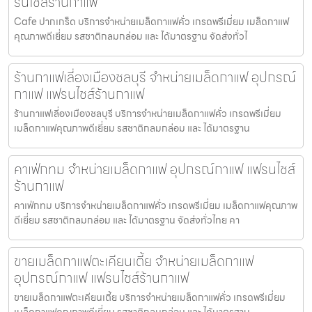
รนไชส์ร้านกาแฟ
Cafe ปากเกร็ด บริการจำหน่ายเมล็ดกาแฟคั่ว เกรดพรีเมี่ยม เมล็ดกาแฟ
คุณภาพดีเยี่ยม รสชาติกลมกล่อม และ ได้มาตรฐาน จัดส่งทั่วไ
ร้านกาแฟเลี่องเมืองชลบุรี จำหน่ายเมล็ดกาแฟ อุปกรณ์
กาแฟ แฟรนไชส์ร้านกาแฟ
ร้านกาแฟเลี่องเมืองชลบุรี บริการจำหน่ายเมล็ดกาแฟคั่ว เกรดพรีเมี่ยม
เมล็ดกาแฟคุณภาพดีเยี่ยม รสชาติกลมกล่อม และ ได้มาตรฐาน
คาเฟ่กทม จำหน่ายเมล็ดกาแฟ อุปกรณ์กาแฟ แฟรนไชส์
ร้านกาแฟ
คาเฟ่กทม บริการจำหน่ายเมล็ดกาแฟคั่ว เกรดพรีเมี่ยม เมล็ดกาแฟคุณภาพ
ดีเยี่ยม รสชาติกลมกล่อม และ ได้มาตรฐาน จัดส่งทั่วไทย คา
ขายเมล็ดกาแฟตะเคียนเตี้ย จำหน่ายเมล็ดกาแฟ
อุปกรณ์กาแฟ แฟรนไชส์ร้านกาแฟ
ขายเมล็ดกาแฟตะเคียนเตี้ย บริการจำหน่ายเมล็ดกาแฟคั่ว เกรดพรีเมี่ยม
เมล็ดกาแฟคุณภาพดีเยี่ยม รสชาติกลมกล่อม และ ได้มาตรฐาน