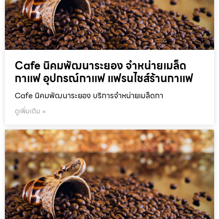
Cafe นิคมพัฒนาระยอง จำหน่ายเมล็ด
กาแฟ อุปกรณ์กาแฟ แฟรนไชส์ร้านกาแฟ
Cafe นิคมพัฒนาระยอง บริการจำหน่ายเมล็ดกา
ดูเพิ่มเติม »