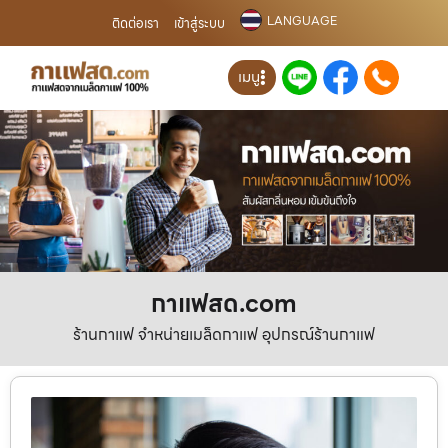
LANGUAGE
ติดต่อเรา
เข้าสู่ระบบ
เมนู
กาแฟสด.com
ร้านกาแฟ จำหน่ายเมล็ดกาแฟ อุปกรณ์ร้านกาแฟ