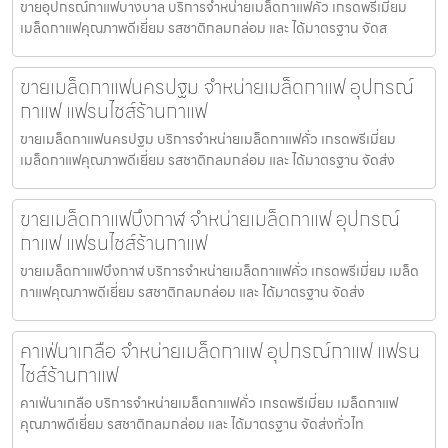
ขายอุปกรณ์กาแฟบางบาล บริการจำหน่ายเมล็ดกาแฟคั่ว เกรดพรีเมี่ยม
เมล็ดกาแฟคุณภาพดีเยี่ยม รสชาติกลมกล่อม และ ได้มาตรฐาน จัดส
ขายเมล็ดกาแฟนครปฐม จำหน่ายเมล็ดกาแฟ อุปกรณ์
กาแฟ แฟรนไชส์ร้านกาแฟ
ขายเมล็ดกาแฟนครปฐม บริการจำหน่ายเมล็ดกาแฟคั่ว เกรดพรีเมี่ยม
เมล็ดกาแฟคุณภาพดีเยี่ยม รสชาติกลมกล่อม และ ได้มาตรฐาน จัดส่ง
ขายเมล็ดกาแฟบึงกาฬ จำหน่ายเมล็ดกาแฟ อุปกรณ์
กาแฟ แฟรนไชส์ร้านกาแฟ
ขายเมล็ดกาแฟบึงกาฬ บริการจำหน่ายเมล็ดกาแฟคั่ว เกรดพรีเมี่ยม เมล็ด
กาแฟคุณภาพดีเยี่ยม รสชาติกลมกล่อม และ ได้มาตรฐาน จัดส่ง
คาเฟ่นาเกลือ จำหน่ายเมล็ดกาแฟ อุปกรณ์กาแฟ แฟรน
ไชส์ร้านกาแฟ
คาเฟ่นาเกลือ บริการจำหน่ายเมล็ดกาแฟคั่ว เกรดพรีเมี่ยม เมล็ดกาแฟ
คุณภาพดีเยี่ยม รสชาติกลมกล่อม และ ได้มาตรฐาน จัดส่งทั่วไท