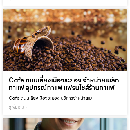
Cafe ถนนเลี่ยงเมืองระยอง จำหน่ายเมล็ด
กาแฟ อุปกรณ์กาแฟ แฟรนไชส์ร้านกาแฟ
Cafe ถนนเลี่ยงเมืองระยอง บริการจำหน่ายเม
ดูเพิ่มเติม »