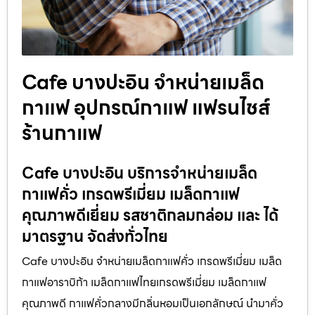
Cafe บางปะอิน จำหน่ายเมล็ด
กาแฟ อุปกรณ์กาแฟ แฟรนไชส์
ร้านกาแฟ
Cafe บางปะอิน บริการจำหน่ายเมล็ด
กาแฟคั่ว เกรดพรีเมี่ยม เมล็ดกาแฟ
คุณภาพดีเยี่ยม รสชาติกลมกล่อม และ ได้
มาตรฐาน จัดส่งทั่วไทย
Cafe บางปะอิน จำหน่ายเมล็ดกาแฟคั่ว เกรดพรีเมี่ยม เมล็ด
กาแฟอาราบิก้า เมล็ดกาแฟไทยเกรดพรีเมี่ยม เมล็ดกาแฟ
คุณภาพดี กาแฟคั่วกลางมีกลิ่นหอมเป็นเอกลักษณ์ นำมาคั่ว