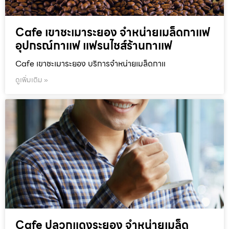
Cafe เขาชะเมาระยอง จำหน่ายเมล็ดกาแฟ
อุปกรณ์กาแฟ แฟรนไชส์ร้านกาแฟ
Cafe เขาชะเมาระยอง บริการจำหน่ายเมล็ดกาแ
ดูเพิ่มเติม »
Cafe ปลวกแดงระยอง จำหน่ายเมล็ด