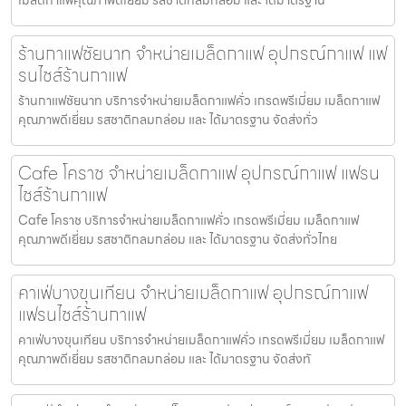
ร้านกาแฟชัยนาท จำหน่ายเมล็ดกาแฟ อุปกรณ์กาแฟ แฟ
รนไชส์ร้านกาแฟ
ร้านกาแฟชัยนาท บริการจำหน่ายเมล็ดกาแฟคั่ว เกรดพรีเมี่ยม เมล็ดกาแฟ
คุณภาพดีเยี่ยม รสชาติกลมกล่อม และ ได้มาตรฐาน จัดส่งทั่ว
Cafe โคราช จำหน่ายเมล็ดกาแฟ อุปกรณ์กาแฟ แฟรน
ไชส์ร้านกาแฟ
Cafe โคราช บริการจำหน่ายเมล็ดกาแฟคั่ว เกรดพรีเมี่ยม เมล็ดกาแฟ
คุณภาพดีเยี่ยม รสชาติกลมกล่อม และ ได้มาตรฐาน จัดส่งทั่วไทย
คาเฟ่บางขุนเทียน จำหน่ายเมล็ดกาแฟ อุปกรณ์กาแฟ
แฟรนไชส์ร้านกาแฟ
คาเฟ่บางขุนเทียน บริการจำหน่ายเมล็ดกาแฟคั่ว เกรดพรีเมี่ยม เมล็ดกาแฟ
คุณภาพดีเยี่ยม รสชาติกลมกล่อม และ ได้มาตรฐาน จัดส่งทั