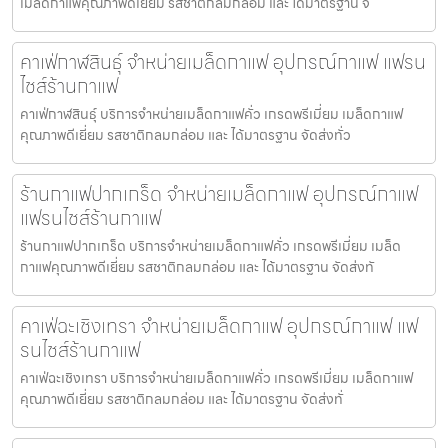
เมล็ดกาแฟคุณภาพดีเยี่ยม รสชาติกลมกล่อม และ ได้มาตรฐาน จ
คาเฟ่กาฬสินธุ์ จำหน่ายเมล็ดกาแฟ อุปกรณ์กาแฟ แฟรน
ไชส์ร้านกาแฟ
คาเฟ่กาฬสินธุ์ บริการจำหน่ายเมล็ดกาแฟคั่ว เกรดพรีเมี่ยม เมล็ดกาแฟ
คุณภาพดีเยี่ยม รสชาติกลมกล่อม และ ได้มาตรฐาน จัดส่งทั่ว
ร้านกาแฟปากเกร็ด จำหน่ายเมล็ดกาแฟ อุปกรณ์กาแฟ
แฟรนไชส์ร้านกาแฟ
ร้านกาแฟปากเกร็ด บริการจำหน่ายเมล็ดกาแฟคั่ว เกรดพรีเมี่ยม เมล็ด
กาแฟคุณภาพดีเยี่ยม รสชาติกลมกล่อม และ ได้มาตรฐาน จัดส่งทั
คาเฟ่ฉะเชิงเทรา จำหน่ายเมล็ดกาแฟ อุปกรณ์กาแฟ แฟ
รนไชส์ร้านกาแฟ
คาเฟ่ฉะเชิงเทรา บริการจำหน่ายเมล็ดกาแฟคั่ว เกรดพรีเมี่ยม เมล็ดกาแฟ
คุณภาพดีเยี่ยม รสชาติกลมกล่อม และ ได้มาตรฐาน จัดส่งทั่