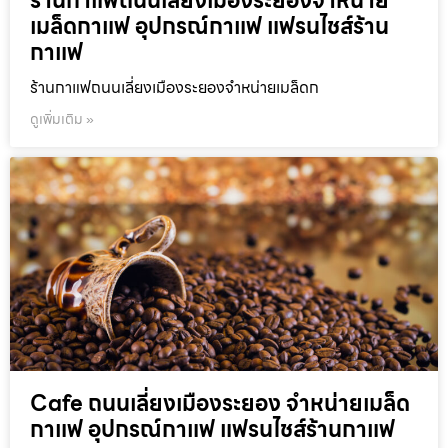
ร้านกาแฟถนนเลี่ยงเมืองระยองจำหน่าย
เมล็ดกาแฟ อุปกรณ์กาแฟ แฟรนไชส์ร้าน
กาแฟ
ร้านกาแฟถนนเลี่ยงเมืองระยองจำหน่ายเมล็ดก
ดูเพิ่มเติม »
Cafe ถนนเลี่ยงเมืองระยอง จำหน่ายเมล็ด
กาแฟ อุปกรณ์กาแฟ แฟรนไชส์ร้านกาแฟ