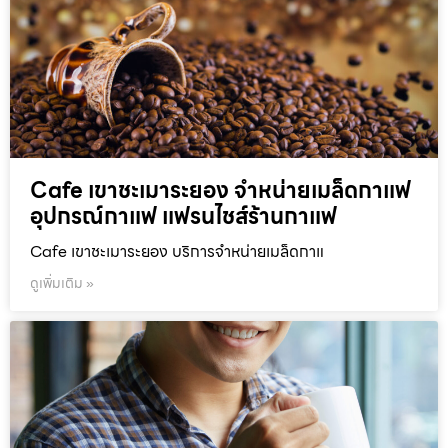
Cafe เขาชะเมาระยอง จำหน่ายเมล็ดกาแฟ
อุปกรณ์กาแฟ แฟรนไชส์ร้านกาแฟ
Cafe เขาชะเมาระยอง บริการจำหน่ายเมล็ดกาแ
ดูเพิ่มเติม »