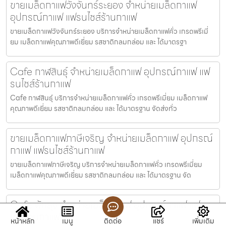
ขายเมล็ดกาแฟวังจันทร์ระยอง จำหน่ายเมล็ดกาแฟ
อุปกรณ์กาแฟ แฟรนไชส์ร้านกาแฟ
ขายเมล็ดกาแฟวังจันทร์ระยอง บริการจำหน่ายเมล็ดกาแฟคั่ว เกรดพรีเมี่
ยม เมล็ดกาแฟคุณภาพดีเยี่ยม รสชาติกลมกล่อม และ ได้มาตรฐา
Cafe กาฬสินธุ์ จำหน่ายเมล็ดกาแฟ อุปกรณ์กาแฟ แฟ
รนไชส์ร้านกาแฟ
Cafe กาฬสินธุ์ บริการจำหน่ายเมล็ดกาแฟคั่ว เกรดพรีเมี่ยม เมล็ดกาแฟ
คุณภาพดีเยี่ยม รสชาติกลมกล่อม และ ได้มาตรฐาน จัดส่งทั่ว
ขายเมล็ดกาแฟภาษีเจริญ จำหน่ายเมล็ดกาแฟ อุปกรณ์
กาแฟ แฟรนไชส์ร้านกาแฟ
ขายเมล็ดกาแฟภาษีเจริญ บริการจำหน่ายเมล็ดกาแฟคั่ว เกรดพรีเมี่ยม
เมล็ดกาแฟคุณภาพดีเยี่ยม รสชาติกลมกล่อม และ ได้มาตรฐาน จัด
Cafe พัทลุง จำหน่ายเมล็ดกาแฟ อุปกรณ์กาแฟ แฟรน
ไชส์ร้านกาแฟ
หน้าหลัก
เมนู
ติดต่อ
แชร์
เพิ่มเติม