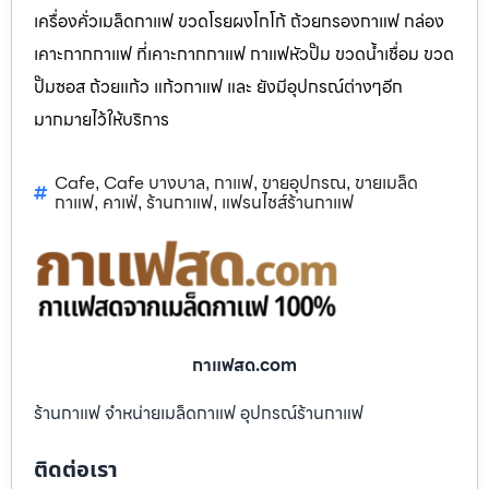
เครื่องคั่วเมล็ดกาแฟ ขวดโรยผงโกโก้ ถ้วยกรองกาแฟ กล่อง
เคาะกากกาแฟ ที่เคาะกากกาแฟ กาแฟหัวปั๊ม ขวดน้ำเชื่อม ขวด
ปั๊มซอส ถ้วยแก้ว แก้วกาแฟ และ ยังมีอุปกรณ์ต่างๆอีก
มากมายไว้ให้บริการ
Cafe
Cafe บางบาล
กาแฟ
ขายอุปกรณ
ขายเมล็ด
,
,
,
,
กาแฟ
คาเฟ่
ร้านกาแฟ
แฟรนไชส์ร้านกาแฟ
,
,
,
กาแฟสด.com
ร้านกาแฟ จำหน่ายเมล็ดกาแฟ อุปกรณ์ร้านกาแฟ
ติดต่อเรา