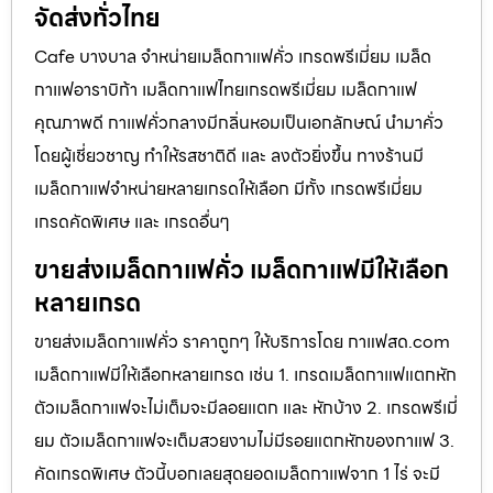
จัดส่งทั่วไทย
Cafe บางบาล จำหน่ายเมล็ดกาแฟคั่ว เกรดพรีเมี่ยม เมล็ด
กาแฟอาราบิก้า เมล็ดกาแฟไทยเกรดพรีเมี่ยม เมล็ดกาแฟ
คุณภาพดี กาแฟคั่วกลางมีกลิ่นหอมเป็นเอกลักษณ์ นำมาคั่ว
โดยผู้เชี่ยวชาญ ทำให้รสชาติดี และ ลงตัวยิ่งขึ้น ทางร้านมี
เมล็ดกาแฟจำหน่ายหลายเกรดให้เลือก มีทั้ง เกรดพรีเมี่ยม
เกรดคัดพิเศษ และ เกรดอื่นๆ
ขายส่งเมล็ดกาแฟคั่ว เมล็ดกาแฟมีให้เลือก
หลายเกรด
ขายส่งเมล็ดกาแฟคั่ว ราคาถูกๆ ให้บริการโดย กาแฟสด.com
เมล็ดกาแฟมีให้เลือกหลายเกรด เช่น 1. เกรดเมล็ดกาแฟแตกหัก
ตัวเมล็ดกาแฟจะไม่เต็มจะมีลอยแตก และ หักบ้าง 2. เกรดพรีเมี่
ยม ตัวเมล็ดกาแฟจะเต็มสวยงามไม่มีรอยแตกหักของกาแฟ 3.
คัดเกรดพิเศษ ตัวนี้บอกเลยสุดยอดเมล็ดกาแฟจาก 1 ไร่ จะมี