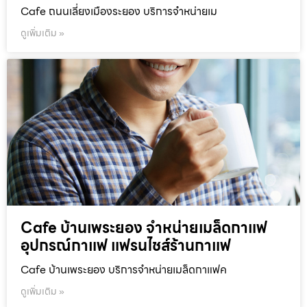
Cafe ถนนเลี่ยงเมืองระยอง บริการจำหน่ายเม
ดูเพิ่มเติม »
Cafe บ้านเพระยอง จำหน่ายเมล็ดกาแฟ
อุปกรณ์กาแฟ แฟรนไชส์ร้านกาแฟ
Cafe บ้านเพระยอง บริการจำหน่ายเมล็ดกาแฟค
ดูเพิ่มเติม »