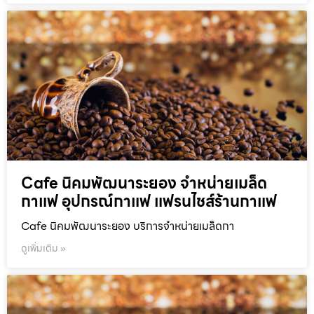
Cafe นิคมพัฒนาระยอง จำหน่ายเมล็ด
กาแฟ อุปกรณ์กาแฟ แฟรนไชส์ร้านกาแฟ
Cafe นิคมพัฒนาระยอง บริการจำหน่ายเมล็ดกา
ดูเพิ่มเติม »