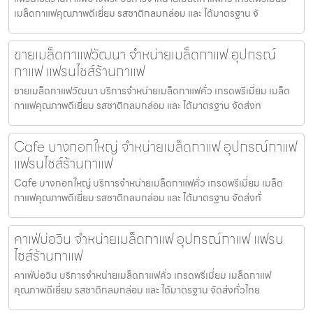
เมล็ดกาแฟคุณภาพดีเยี่ยม รสชาติกลมกล่อม และ ได้มาตรฐาน จั
ขายเมล็ดกาแฟวัฒนา จำหน่ายเมล็ดกาแฟ อุปกรณ์
กาแฟ แฟรนไชส์ร้านกาแฟ
ขายเมล็ดกาแฟวัฒนา บริการจำหน่ายเมล็ดกาแฟคั่ว เกรดพรีเมี่ยม เมล็ด
กาแฟคุณภาพดีเยี่ยม รสชาติกลมกล่อม และ ได้มาตรฐาน จัดส่งท
Cafe บางกอกใหญ่ จำหน่ายเมล็ดกาแฟ อุปกรณ์กาแฟ
แฟรนไชส์ร้านกาแฟ
Cafe บางกอกใหญ่ บริการจำหน่ายเมล็ดกาแฟคั่ว เกรดพรีเมี่ยม เมล็ด
กาแฟคุณภาพดีเยี่ยม รสชาติกลมกล่อม และ ได้มาตรฐาน จัดส่งทั่
คาเฟ่บ่อวิน จำหน่ายเมล็ดกาแฟ อุปกรณ์กาแฟ แฟรน
ไชส์ร้านกาแฟ
คาเฟ่บ่อวิน บริการจำหน่ายเมล็ดกาแฟคั่ว เกรดพรีเมี่ยม เมล็ดกาแฟ
คุณภาพดีเยี่ยม รสชาติกลมกล่อม และ ได้มาตรฐาน จัดส่งทั่วไทย