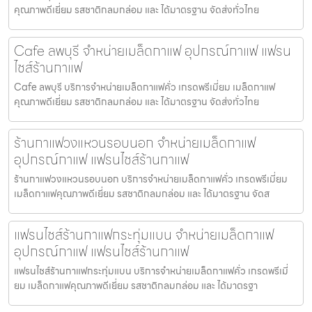
คุณภาพดีเยี่ยม รสชาติกลมกล่อม และ ได้มาตรฐาน จัดส่งทั่วไทย
Cafe ลพบุรี จำหน่ายเมล็ดกาแฟ อุปกรณ์กาแฟ แฟรน
ไชส์ร้านกาแฟ
Cafe ลพบุรี บริการจำหน่ายเมล็ดกาแฟคั่ว เกรดพรีเมี่ยม เมล็ดกาแฟ
คุณภาพดีเยี่ยม รสชาติกลมกล่อม และ ได้มาตรฐาน จัดส่งทั่วไทย
ร้านกาแฟวงแหวนรอบนอก จำหน่ายเมล็ดกาแฟ
อุปกรณ์กาแฟ แฟรนไชส์ร้านกาแฟ
ร้านกาแฟวงแหวนรอบนอก บริการจำหน่ายเมล็ดกาแฟคั่ว เกรดพรีเมี่ยม
เมล็ดกาแฟคุณภาพดีเยี่ยม รสชาติกลมกล่อม และ ได้มาตรฐาน จัดส
แฟรนไชส์ร้านกาแฟกระทุ่มแบน จำหน่ายเมล็ดกาแฟ
อุปกรณ์กาแฟ แฟรนไชส์ร้านกาแฟ
แฟรนไชส์ร้านกาแฟกระทุ่มแบน บริการจำหน่ายเมล็ดกาแฟคั่ว เกรดพรีเมี่
ยม เมล็ดกาแฟคุณภาพดีเยี่ยม รสชาติกลมกล่อม และ ได้มาตรฐา