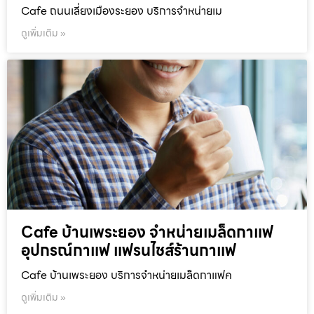
Cafe ถนนเลี่ยงเมืองระยอง บริการจำหน่ายเม
ดูเพิ่มเติม »
Cafe บ้านเพระยอง จำหน่ายเมล็ดกาแฟ
อุปกรณ์กาแฟ แฟรนไชส์ร้านกาแฟ
Cafe บ้านเพระยอง บริการจำหน่ายเมล็ดกาแฟค
ดูเพิ่มเติม »