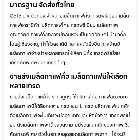
มาตรฐาน จัดส่งทั่วไทย
Cafe บางบัวทอง จำหน่ายเมล็ดกาแฟคั่ว เกรดพรีเมี่ยม เมล็ด
กาแฟอาราบิก้า เมล็ดกาแฟไทยเกรดพรีเมี่ยม เมล็ดกาแฟ
คุณภาพดี กาแฟคั่วกลางมีกลิ่นหอมเป็นเอกลักษณ์ นำมาคั่ว
โดยผู้เชี่ยวชาญ ทำให้รสชาติดี และ ลงตัวยิ่งขึ้น ทางร้านมี
เมล็ดกาแฟจำหน่ายหลายเกรดให้เลือก มีทั้ง เกรดพรีเมี่ยม
เกรดคัดพิเศษ และ เกรดอื่นๆ
ขายส่งเมล็ดกาแฟคั่ว เมล็ดกาแฟมีให้เลือก
หลายเกรด
ขายส่งเมล็ดกาแฟคั่ว ราคาถูกๆ ให้บริการโดย กาแฟสด.com
เมล็ดกาแฟมีให้เลือกหลายเกรด เช่น 1. เกรดเมล็ดกาแฟแตกหัก
ตัวเมล็ดกาแฟจะไม่เต็มจะมีลอยแตก และ หักบ้าง 2. เกรดพรีเมี่
ยม ตัวเมล็ดกาแฟจะเต็มสวยงามไม่มีรอยแตกหักของกาแฟ 3.
คัดเกรดพิเศษ ตัวนี้บอกเลยสุดยอดเมล็ดกาแฟจาก 1 ไร่ จะมี