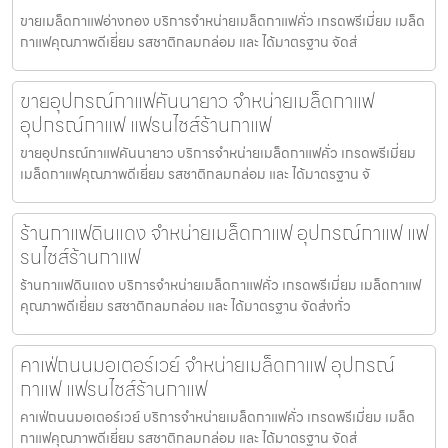
ขายเมล็ดกาแฟอ่างทอง บริการจำหน่ายเมล็ดกาแฟคั่ว เกรดพรีเมี่ยม เมล็ด
กาแฟคุณภาพดีเยี่ยม รสชาติกลมกล่อม และ ได้มาตรฐาน จัดส่
ขายอุปกรณ์กาแฟคันนายาว จำหน่ายเมล็ดกาแฟ
อุปกรณ์กาแฟ แฟรนไชส์ร้านกาแฟ
ขายอุปกรณ์กาแฟคันนายาว บริการจำหน่ายเมล็ดกาแฟคั่ว เกรดพรีเมี่ยม
เมล็ดกาแฟคุณภาพดีเยี่ยม รสชาติกลมกล่อม และ ได้มาตรฐาน จั
ร้านกาแฟดินแดง จำหน่ายเมล็ดกาแฟ อุปกรณ์กาแฟ แฟ
รนไชส์ร้านกาแฟ
ร้านกาแฟดินแดง บริการจำหน่ายเมล็ดกาแฟคั่ว เกรดพรีเมี่ยม เมล็ดกาแฟ
คุณภาพดีเยี่ยม รสชาติกลมกล่อม และ ได้มาตรฐาน จัดส่งทั่ว
คาเฟ่ถนนมอเตอร์เวย์ จำหน่ายเมล็ดกาแฟ อุปกรณ์
กาแฟ แฟรนไชส์ร้านกาแฟ
คาเฟ่ถนนมอเตอร์เวย์ บริการจำหน่ายเมล็ดกาแฟคั่ว เกรดพรีเมี่ยม เมล็ด
กาแฟคุณภาพดีเยี่ยม รสชาติกลมกล่อม และ ได้มาตรฐาน จัดส่