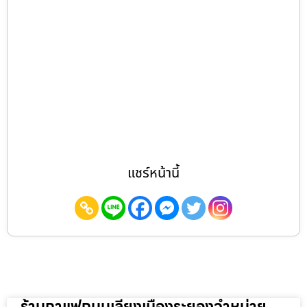
แชร์หน้านี้
ร้านกาแฟถนนเลี่ยงเมืองระยองจำหน่าย