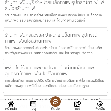
ร้านกาแฟมีนบุรี จำหน่ายเมล็ดกาแฟ อุปกรณ์กาแฟ แฟ
รนไชส์ร้านกาแฟ
ร้านกาแฟมีนบุรี บริการจำหน่ายเมล็ดกาแฟคั่ว เกรดพรีเมี่ยม เมล็ดกาแฟ
คุณภาพดีเยี่ยม รสชาติกลมกล่อม และ ได้มาตรฐาน จัดส่งทั่
ร้านกาแฟนครสวรรค์ จำหน่ายเมล็ดกาแฟ อุปกรณ์
กาแฟ แฟรนไชส์ร้านกาแฟ
ร้านกาแฟนครสวรรค์ บริการจำหน่ายเมล็ดกาแฟคั่ว เกรดพรีเมี่ยม เมล็ด
กาแฟคุณภาพดีเยี่ยม รสชาติกลมกล่อม และ ได้มาตรฐาน จัดส่งท
แฟรนไชส์ร้านกาแฟบางปะอิน จำหน่ายเมล็ดกาแฟ
อุปกรณ์กาแฟ แฟรนไชส์ร้านกาแฟ
แฟรนไชส์ร้านกาแฟบางปะอิน บริการจำหน่ายเมล็ดกาแฟคั่ว เกรดพรีเมี่ยม
เมล็ดกาแฟคุณภาพดีเยี่ยม รสชาติกลมกล่อม และ ได้มาตรฐาน
ขายเมล็ดกาแฟเพชรบุรี จำหน่ายเมล็ดกาแฟ อุปกรณ์
กาแฟ แฟรนไชส์ร้านกาแฟ
หน้าหลัก
เมนู
ติดต่อ
แชร์
เพิ่มเติม