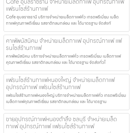
Cafe อุบลราชธานี จำหน่ายเมล็ดกาแฟ อุปกรณ์กาแฟ
แฟรนไชส์ร้านกาแฟ
Cafe อุบลราชธานี บริการจำหน่ายเมล็ดกาแฟคั่ว เกรดพรีเมี่ยม เมล็ด
กาแฟคุณภาพดีเยี่ยม รสชาติกลมกล่อม และ ได้มาตรฐาน จัดส่งทั
คาเฟ่พนัสนิคม จำหน่ายเมล็ดกาแฟ อุปกรณ์กาแฟ แฟ
รนไชส์ร้านกาแฟ
คาเฟ่พนัสนิคม บริการจำหน่ายเมล็ดกาแฟคั่ว เกรดพรีเมี่ยม เมล็ดกาแฟ
คุณภาพดีเยี่ยม รสชาติกลมกล่อม และ ได้มาตรฐาน จัดส่งทั่วไ
แฟรนไชส์ร้านกาแฟหนองใหญ่ จำหน่ายเมล็ดกาแฟ
อุปกรณ์กาแฟ แฟรนไชส์ร้านกาแฟ
แฟรนไชส์ร้านกาแฟหนองใหญ่ บริการจำหน่ายเมล็ดกาแฟคั่ว เกรดพรีเมี่ยม
เมล็ดกาแฟคุณภาพดีเยี่ยม รสชาติกลมกล่อม และ ได้มาตรฐาน
ขายอุปกรณ์กาแฟหนองตำลึง ชลบุรี จำหน่ายเมล็ด
กาแฟ อุปกรณ์กาแฟ แฟรนไชส์ร้านกาแฟ