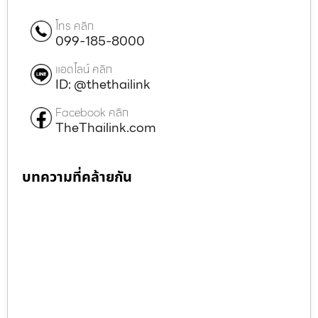
โทร คลิก
099-185-8000
แอดไลน์ คลิก
ID: @thethailink
Facebook คลิก
TheThailink.com
บทความที่คล้ายกัน