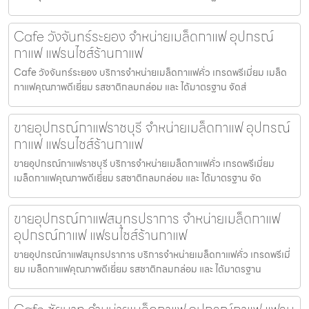
Cafe วังจันทร์ระยอง จำหน่ายเมล็ดกาแฟ อุปกรณ์
กาแฟ แฟรนไชส์ร้านกาแฟ
Cafe วังจันทร์ระยอง บริการจำหน่ายเมล็ดกาแฟคั่ว เกรดพรีเมี่ยม เมล็ด
กาแฟคุณภาพดีเยี่ยม รสชาติกลมกล่อม และ ได้มาตรฐาน จัดส่
ขายอุปกรณ์กาแฟราชบุรี จำหน่ายเมล็ดกาแฟ อุปกรณ์
กาแฟ แฟรนไชส์ร้านกาแฟ
ขายอุปกรณ์กาแฟราชบุรี บริการจำหน่ายเมล็ดกาแฟคั่ว เกรดพรีเมี่ยม
เมล็ดกาแฟคุณภาพดีเยี่ยม รสชาติกลมกล่อม และ ได้มาตรฐาน จัด
ขายอุปกรณ์กาแฟสมุทรปราการ จำหน่ายเมล็ดกาแฟ
อุปกรณ์กาแฟ แฟรนไชส์ร้านกาแฟ
ขายอุปกรณ์กาแฟสมุทรปราการ บริการจำหน่ายเมล็ดกาแฟคั่ว เกรดพรีเมี่
ยม เมล็ดกาแฟคุณภาพดีเยี่ยม รสชาติกลมกล่อม และ ได้มาตรฐาน