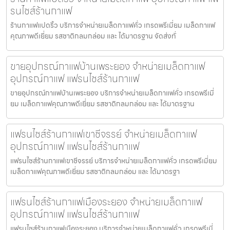
รนไชส์ร้านกาแฟ
ร้านกาแฟแปดริ้ว บริการจำหน่ายเมล็ดกาแฟคั่ว เกรดพรีเมี่ยม เมล็ดกาแฟ
คุณภาพดีเยี่ยม รสชาติกลมกล่อม และ ได้มาตรฐาน จัดส่งทั่
ขายอุปกรณ์กาแฟบ้านเพระยอง จำหน่ายเมล็ดกาแฟ
อุปกรณ์กาแฟ แฟรนไชส์ร้านกาแฟ
ขายอุปกรณ์กาแฟบ้านเพระยอง บริการจำหน่ายเมล็ดกาแฟคั่ว เกรดพรีเมี่
ยม เมล็ดกาแฟคุณภาพดีเยี่ยม รสชาติกลมกล่อม และ ได้มาตรฐาน
แฟรนไชส์ร้านกาแฟเขาชีจรรย์ จำหน่ายเมล็ดกาแฟ
อุปกรณ์กาแฟ แฟรนไชส์ร้านกาแฟ
แฟรนไชส์ร้านกาแฟเขาชีจรรย์ บริการจำหน่ายเมล็ดกาแฟคั่ว เกรดพรีเมี่ยม
เมล็ดกาแฟคุณภาพดีเยี่ยม รสชาติกลมกล่อม และ ได้มาตรฐา
แฟรนไชส์ร้านกาแฟเมืองระยอง จำหน่ายเมล็ดกาแฟ
อุปกรณ์กาแฟ แฟรนไชส์ร้านกาแฟ
แฟรนไชส์ร้านกาแฟเมืองระยอง บริการจำหน่ายเมล็ดกาแฟคั่ว เกรดพรีเมี่