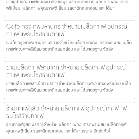
ขายอุปกรณ์กาแฟหนองตำลึง ชลบุรี บริการจำหน่ายเมล็ดกาแฟคั่ว เกรด
พรีเมี่ยม เมล็ดกาแฟคุณภาพดีเยี่ยม รสชาติกลมกล่อม และ ได้มา
Cafe กรุงเทพมหานคร จำหน่ายเมล็ดกาแฟ อุปกรณ์
กาแฟ แฟรนไชส์ร้านกาแฟ
Cafe กรุงเทพมหานคร บริการจำหน่ายเมล็ดกาแฟคั่ว เกรดพรีเมี่ยม เมล็ด
กาแฟคุณภาพดีเยี่ยม รสชาติกลมกล่อม และ ได้มาตรฐาน จัดส่ง
ขายเมล็ดกาแฟสามโคก จำหน่ายเมล็ดกาแฟ อุปกรณ์
กาแฟ แฟรนไชส์ร้านกาแฟ
ขายเมล็ดกาแฟสามโคก บริการจำหน่ายเมล็ดกาแฟคั่ว เกรดพรีเมี่ยม เมล็ด
กาแฟคุณภาพดีเยี่ยม รสชาติกลมกล่อม และ ได้มาตรฐาน จัดส่ง
ร้านกาแฟดุสิต จำหน่ายเมล็ดกาแฟ อุปกรณ์กาแฟ แฟ
รนไชส์ร้านกาแฟ
ร้านกาแฟดุสิต บริการจำหน่ายเมล็ดกาแฟคั่ว เกรดพรีเมี่ยม เมล็ดกาแฟ
คุณภาพดีเยี่ยม รสชาติกลมกล่อม และ ได้มาตรฐาน จัดส่งทั่วไ