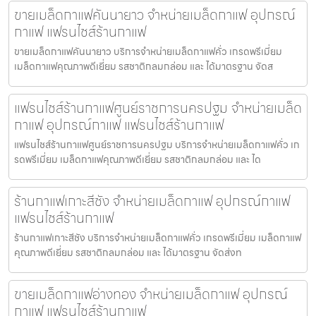
ขายเมล็ดกาแฟคันนายาว จำหน่ายเมล็ดกาแฟ อุปกรณ์
กาแฟ แฟรนไชส์ร้านกาแฟ
ขายเมล็ดกาแฟคันนายาว บริการจำหน่ายเมล็ดกาแฟคั่ว เกรดพรีเมี่ยม
เมล็ดกาแฟคุณภาพดีเยี่ยม รสชาติกลมกล่อม และ ได้มาตรฐาน จัดส
แฟรนไชส์ร้านกาแฟศูนย์ราชการนครปฐม จำหน่ายเมล็ด
กาแฟ อุปกรณ์กาแฟ แฟรนไชส์ร้านกาแฟ
แฟรนไชส์ร้านกาแฟศูนย์ราชการนครปฐม บริการจำหน่ายเมล็ดกาแฟคั่ว เก
รดพรีเมี่ยม เมล็ดกาแฟคุณภาพดีเยี่ยม รสชาติกลมกล่อม และ ได
ร้านกาแฟเกาะสีชัง จำหน่ายเมล็ดกาแฟ อุปกรณ์กาแฟ
แฟรนไชส์ร้านกาแฟ
ร้านกาแฟเกาะสีชัง บริการจำหน่ายเมล็ดกาแฟคั่ว เกรดพรีเมี่ยม เมล็ดกาแฟ
คุณภาพดีเยี่ยม รสชาติกลมกล่อม และ ได้มาตรฐาน จัดส่งท
ขายเมล็ดกาแฟอ่างทอง จำหน่ายเมล็ดกาแฟ อุปกรณ์
กาแฟ แฟรนไชส์ร้านกาแฟ