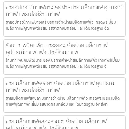
ขายอุปกรณ์กาแฟบางเสร่ จำหน่ายเมล็ดกาแฟ อุปกรณ์
กาแฟ แฟรนไชส์ร้านกาแฟ
ขายอุปกรณ์กาแฟบางเสร่ บริการจำหน่ายเมล็ดกาแฟคั่ว เกรดพรีเมี่ยม
เมล็ดกาแฟคุณภาพดีเยี่ยม รสชาติกลมกล่อม และ ได้มาตรฐาน จัด
ร้านกาแฟนิคมพัฒนาระยอง จำหน่ายเมล็ดกาแฟ
อุปกรณ์กาแฟ แฟรนไชส์ร้านกาแฟ
ร้านกาแฟนิคมพัฒนาระยอง บริการจำหน่ายเมล็ดกาแฟคั่ว เกรดพรีเมี่ยม
เมล็ดกาแฟคุณภาพดีเยี่ยม รสชาติกลมกล่อม และ ได้มาตรฐาน จั
ขายเมล็ดกาแฟสงขลา จำหน่ายเมล็ดกาแฟ อุปกรณ์
กาแฟ แฟรนไชส์ร้านกาแฟ
ขายเมล็ดกาแฟสงขลา บริการจำหน่ายเมล็ดกาแฟคั่ว เกรดพรีเมี่ยม เมล็ด
กาแฟคุณภาพดีเยี่ยม รสชาติกลมกล่อม และ ได้มาตรฐาน จัดส่งท
ขายเมล็ดกาแฟคลองสามวา จำหน่ายเมล็ดกาแฟ
อุปกรณ์กาแฟ แฟรนไชส์ร้านกาแฟ