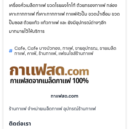
เครื่องคั่วเมล็ดกาแฟ ขวดโรยผงโกโก้ ถ้วยกรองกาแฟ กล่อง
เคาะกากกาแฟ ที่เคาะกากกาแฟ กาแฟหัวปั๊ม ขวดน้ำเชื่อม ขวด
ปั๊มซอส ถ้วยแก้ว แก้วกาแฟ และ ยังมีอุปกรณ์ต่างๆอีก
มากมายไว้ให้บริการ
Cafe
Cafe บางบัวทอง
กาแฟ
ขายอุปกรณ
ขายเมล็ด
,
,
,
,
กาแฟ
คาเฟ่
ร้านกาแฟ
แฟรนไชส์ร้านกาแฟ
,
,
,
กาแฟสด.com
ร้านกาแฟ จำหน่ายเมล็ดกาแฟ อุปกรณ์ร้านกาแฟ
ติดต่อเรา