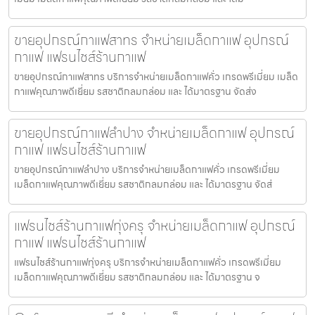
ขายอุปกรณ์กาแฟสาทร จำหน่ายเมล็ดกาแฟ อุปกรณ์
กาแฟ แฟรนไชส์ร้านกาแฟ
ขายอุปกรณ์กาแฟสาทร บริการจำหน่ายเมล็ดกาแฟคั่ว เกรดพรีเมี่ยม เมล็ด
กาแฟคุณภาพดีเยี่ยม รสชาติกลมกล่อม และ ได้มาตรฐาน จัดส่ง
ขายอุปกรณ์กาแฟลำปาง จำหน่ายเมล็ดกาแฟ อุปกรณ์
กาแฟ แฟรนไชส์ร้านกาแฟ
ขายอุปกรณ์กาแฟลำปาง บริการจำหน่ายเมล็ดกาแฟคั่ว เกรดพรีเมี่ยม
เมล็ดกาแฟคุณภาพดีเยี่ยม รสชาติกลมกล่อม และ ได้มาตรฐาน จัดส่
แฟรนไชส์ร้านกาแฟทุ่งครุ จำหน่ายเมล็ดกาแฟ อุปกรณ์
กาแฟ แฟรนไชส์ร้านกาแฟ
แฟรนไชส์ร้านกาแฟทุ่งครุ บริการจำหน่ายเมล็ดกาแฟคั่ว เกรดพรีเมี่ยม
เมล็ดกาแฟคุณภาพดีเยี่ยม รสชาติกลมกล่อม และ ได้มาตรฐาน จ