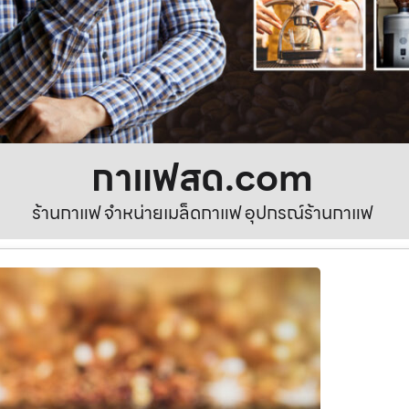
กาแฟสด.com
ร้านกาแฟ จำหน่ายเมล็ดกาแฟ อุปกรณ์ร้านกาแฟ