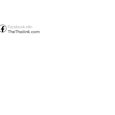
Facebook คลิก
TheThailink.com