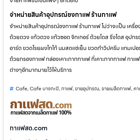
จ่ายค่าเเฟรนไชน์แพงๆ อีกต่อไป
จำหน่ายสินค้าอุปกรณ์ชงกาแฟ ร้านกาแฟ
จำหน่ายสินค้าอุปกรณ์ชงกาแฟ ร้านกาแฟ ไม่ว่าจะเป็น เครื่
ถ้วยตวง แก้วตวง แก้วซอต จิกเกอร์ ถ้วยโดส ริ่งโดส อุปก
อาร์ต ขวดโรยผงโกโก้ นมสดแช่เย็น ขวดทำวิปครีม แทมเปอร์
ถ้วยกรองกาแฟ กล่องเคาะกากกาแฟ ที่เคาะกากกาแฟ กาแฟหัวป
ต่างๆอีกมากมายไว้ให้บริการ
Cafe
Cafe บางกะปิ
กาแฟ
ขายอุปกรณ
ขายเมล็ดกาแฟ
คาเ
,
,
,
,
,
กาแฟสด.com