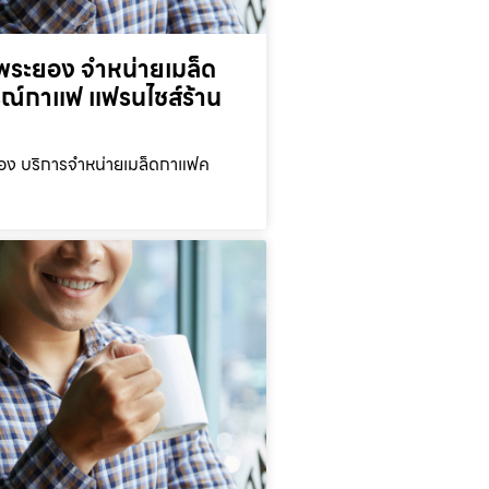
พระยอง จำหน่ายเมล็ด
ณ์กาแฟ แฟรนไชส์ร้าน
อง บริการจำหน่ายเมล็ดกาแฟค