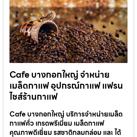
Cafe บางกอกใหญ่ จำหน่าย
เมล็ดกาแฟ อุปกรณ์กาแฟ แฟรน
ไชส์ร้านกาแฟ
Cafe บางกอกใหญ่ บริการจำหน่ายเมล็ด
กาแฟคั่ว เกรดพรีเมี่ยม เมล็ดกาแฟ
คุณภาพดีเยี่ยม รสชาติกลมกล่อม และ ได้