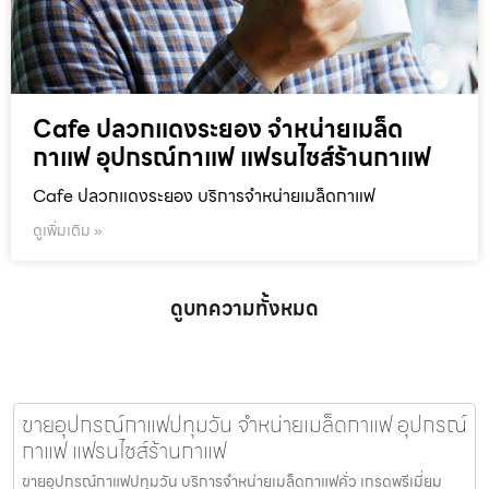
Cafe ปลวกแดงระยอง จำหน่ายเมล็ด
กาแฟ อุปกรณ์กาแฟ แฟรนไชส์ร้านกาแฟ
Cafe ปลวกแดงระยอง บริการจำหน่ายเมล็ดกาแฟ
ดูเพิ่มเติม »
ดูบทความทั้งหมด
ขายอุปกรณ์กาแฟปทุมวัน จำหน่ายเมล็ดกาแฟ อุปกรณ์
กาแฟ แฟรนไชส์ร้านกาแฟ
ขายอุปกรณ์กาแฟปทุมวัน บริการจำหน่ายเมล็ดกาแฟคั่ว เกรดพรีเมี่ยม