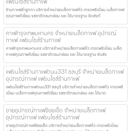
แฟรนไชส์ร้านกาแฟ
ร้านกาแฟลำลูกกา บริการจำหน่ายเมล็ดกาแฟคั่ว เกรดพรีเมี่ยม เมล็ดกาแฟ
คุณภาพดีเยี่ยม รสชาติกลมกล่อม และ ได้มาตรฐาน จัดส่งทั่
คาเฟ่กรุงเทพมหานคร จำหน่ายเมล็ดกาแฟ อุปกรณ์
กาแฟ แฟรนไชส์ร้านกาแฟ
คาเฟ่กรุงเทพมหานคร บริการจำหน่ายเมล็ดกาแฟคั่ว เกรดพรีเมี่ยม เมล็ด
กาแฟคุณภาพดีเยี่ยม รสชาติกลมกล่อม และ ได้มาตรฐาน จัดส่ง
แฟรนไชส์ร้านกาแฟถนน331 ชลบุรี จำหน่ายเมล็ดกาแฟ
อุปกรณ์กาแฟ แฟรนไชส์ร้านกาแฟ
แฟรนไชส์ร้านกาแฟถนน331 ชลบุรี บริการจำหน่ายเมล็ดกาแฟคั่ว เกรดพรี
เมี่ยม เมล็ดกาแฟคุณภาพดีเยี่ยม รสชาติกลมกล่อม และ ได้มาต
ขายอุปกรณ์กาแฟร้อยเอ็ด จำหน่ายเมล็ดกาแฟ
อุปกรณ์กาแฟ แฟรนไชส์ร้านกาแฟ
ขายอุปกรณ์กาแฟร้อยเอ็ด บริการจำหน่ายเมล็ดกาแฟคั่ว เกรดพรีเมี่ยม