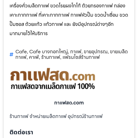
เครื่องคั่วเมล็ดกาแฟ ขวดโรยผงโกโก้ ถ้วยกรองกาแฟ กล่อง
เคาะกากกาแฟ ที่เคาะกากกาแฟ กาแฟหัวปั๊ม ขวดน้ำเชื่อม ขวด
ปั๊มซอส ถ้วยแก้ว แก้วกาแฟ และ ยังมีอุปกรณ์ต่างๆอีก
มากมายไว้ให้บริการ
Cafe
Cafe บางกอกใหญ่
กาแฟ
ขายอุปกรณ
ขายเมล็ด
,
,
,
,
กาแฟ
คาเฟ่
ร้านกาแฟ
แฟรนไชส์ร้านกาแฟ
,
,
,
กาแฟสด.com
ร้านกาแฟ จำหน่ายเมล็ดกาแฟ อุปกรณ์ร้านกาแฟ
ติดต่อเรา