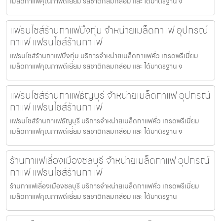
เมล็ดกาแฟคุณภาพดีเยี่ยม รสชาติกลมกล่อม และ ได้มาตรฐาน จั
แฟรนไชส์ร้านกาแฟบึงกุ่ม จำหน่ายเมล็ดกาแฟ อุปกรณ์
กาแฟ แฟรนไชส์ร้านกาแฟ
แฟรนไชส์ร้านกาแฟบึงกุ่ม บริการจำหน่ายเมล็ดกาแฟคั่ว เกรดพรีเมี่ยม
เมล็ดกาแฟคุณภาพดีเยี่ยม รสชาติกลมกล่อม และ ได้มาตรฐาน จ
แฟรนไชส์ร้านกาแฟธัญบุรี จำหน่ายเมล็ดกาแฟ อุปกรณ์
กาแฟ แฟรนไชส์ร้านกาแฟ
แฟรนไชส์ร้านกาแฟธัญบุรี บริการจำหน่ายเมล็ดกาแฟคั่ว เกรดพรีเมี่ยม
เมล็ดกาแฟคุณภาพดีเยี่ยม รสชาติกลมกล่อม และ ได้มาตรฐาน จ
ร้านกาแฟเลี่องเมืองชลบุรี จำหน่ายเมล็ดกาแฟ อุปกรณ์
กาแฟ แฟรนไชส์ร้านกาแฟ
ร้านกาแฟเลี่องเมืองชลบุรี บริการจำหน่ายเมล็ดกาแฟคั่ว เกรดพรีเมี่ยม
เมล็ดกาแฟคุณภาพดีเยี่ยม รสชาติกลมกล่อม และ ได้มาตรฐาน