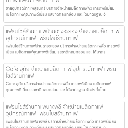
กาแฟ แฟรนไชส์ร้านกาแฟ
ขายอุปกรณ์กาแฟสุรินทร์ บริการจำหน่ายเมล็ดกาแฟคั่ว เกรดพรีเมี่ยม
เมล็ดกาแฟคุณภาพดีเยี่ยม รสชาติกลมกล่อม และ ได้มาตรฐาน จั
แฟรนไชส์ร้านกาแฟบ้านฉางระยอง จำหน่ายเมล็ดกาแฟ
อุปกรณ์กาแฟ แฟรนไชส์ร้านกาแฟ
แฟรนไชส์ร้านกาแฟบ้านฉางระยอง บริการจำหน่ายเมล็ดกาแฟคั่ว เกรดพรี
เมี่ยม เมล็ดกาแฟคุณภาพดีเยี่ยม รสชาติกลมกล่อม และ ได้มาตร
Cafe อุทัย จำหน่ายเมล็ดกาแฟ อุปกรณ์กาแฟ แฟรน
ไชส์ร้านกาแฟ
Cafe อุทัย บริการจำหน่ายเมล็ดกาแฟคั่ว เกรดพรีเมี่ยม เมล็ดกาแฟ
คุณภาพดีเยี่ยม รสชาติกลมกล่อม และ ได้มาตรฐาน จัดส่งทั่วไทย
แฟรนไชส์ร้านกาแฟบางพลี จำหน่ายเมล็ดกาแฟ
อุปกรณ์กาแฟ แฟรนไชส์ร้านกาแฟ
แฟรนไชส์ร้านกาแฟบางพลี บริการจำหน่ายเมล็ดกาแฟคั่ว เกรดพรีเมี่ยม
เมล็ดกาแฟคุณภาพดีเยี่ยม รสชาติกลมกล่อม และ ได้มาตรฐาน จั