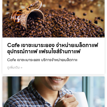
Cafe เขาชะเมาระยอง จำหน่ายเมล็ดกาแฟ
อุปกรณ์กาแฟ แฟรนไชส์ร้านกาแฟ
Cafe เขาชะเมาระยอง บริการจำหน่ายเมล็ดกาแ
ดูเพิ่มเติม »