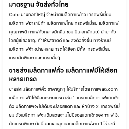
มาตรฐาน จัดส่งทั่วไทย
Cafe บางกอกใหญ่ จำหน่ายเมล็ดกาแฟคั่ว เกรดพรีเมี่ยม
เมล็ดกาแฟอาราบิก้า เมล็ดกาแฟไทยเกรดพรีเมี่ยม เมล็ดกาแฟ
คุณภาพดี กาแฟคั่วกลางมีกลิ่นหอมเป็นเอกลักษณ์ นำมาคั่ว
โดยผู้เชี่ยวชาญ ทำให้รสชาติดี และ ลงตัวยิ่งขึ้น ทางร้านมี
เมล็ดกาแฟจำหน่ายหลายเกรดให้เลือก มีทั้ง เกรดพรีเมี่ยม
เกรดคัดพิเศษ และ เกรดอื่นๆ
ขายส่งเมล็ดกาแฟคั่ว เมล็ดกาแฟมีให้เลือก
หลายเกรด
ขายส่งเมล็ดกาแฟคั่ว ราคาถูกๆ ให้บริการโดย กาแฟสด.com
เมล็ดกาแฟมีให้เลือกหลายเกรด เช่น 1. เกรดเมล็ดกาแฟแตกหัก
ตัวเมล็ดกาแฟจะไม่เต็มจะมีลอยแตก และ หักบ้าง 2. เกรดพรีเมี่
ยม ตัวเมล็ดกาแฟจะเต็มสวยงามไม่มีรอยแตกหักของกาแฟ 3.
คัดเกรดพิเศษ ตัวนี้บอกเลยสุดยอดเมล็ดกาแฟจาก 1 ไร่ จะมี