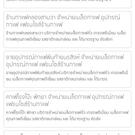
ร้านกาแฟคลองสามวา จำหน่ายเมล็ดกาแฟ อุปกรณ์
กาแฟ แฟรนไชส์ร้านกาแฟ
ร้านกาแฟคลองสามวา บริการจำหน่ายเมล็ดกาแฟคั่ว เกรดพรีเมี่ยม เมล็ด
กาแฟคุณภาพดีเยี่ยม รสชาติกลมกล่อม และ ได้มาตรฐาน จัดส่งท
ขายอุปกรณ์กาแฟพันท้ายนรสิงห์ จำหน่ายเมล็ดกาแฟ
อุปกรณ์กาแฟ แฟรนไชส์ร้านกาแฟ
ขายอุปกรณ์กาแฟพันท้ายนรสิงห์ บริการจำหน่ายเมล็ดกาแฟคั่ว เกรดพรีเมี่
ยม เมล็ดกาแฟคุณภาพดีเยี่ยม รสชาติกลมกล่อม และ ได้มาตร
คาเฟ่โรงโป๊ะ พัทยา จำหน่ายเมล็ดกาแฟ อุปกรณ์กาแฟ
แฟรนไชส์ร้านกาแฟ
คาเฟ่โรงโป๊ะ พัทยา บริการจำหน่ายเมล็ดกาแฟคั่ว เกรดพรีเมี่ยม เมล็ดกาแฟ
คุณภาพดีเยี่ยม รสชาติกลมกล่อม และ ได้มาตรฐาน จัดส่ง