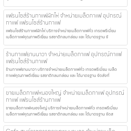
แฟรนไชส์ร้านกาแฟผักไห่ จำหน่ายเมล็ดกาแฟ อุปกรณ์
กาแฟ แฟรนไชส์ร้านกาแฟ
แฟรนไชส์ร้านกาแฟผักไห่ บริการจำหน่ายเมล็ดกาแฟคั่ว เกรดพรีเมี่ยม
เมล็ดกาแฟคุณภาพดีเยี่ยม รสชาติกลมกล่อม และ ได้มาตรฐาน จั
ร้านกาแฟยานนาวา จำหน่ายเมล็ดกาแฟ อุปกรณ์กาแฟ
แฟรนไชส์ร้านกาแฟ
ร้านกาแฟยานนาวา บริการจำหน่ายเมล็ดกาแฟคั่ว เกรดพรีเมี่ยม เมล็ด
กาแฟคุณภาพดีเยี่ยม รสชาติกลมกล่อม และ ได้มาตรฐาน จัดส่งทั่
ขายเมล็ดกาแฟหนองใหญ่ จำหน่ายเมล็ดกาแฟ อุปกรณ์
กาแฟ แฟรนไชส์ร้านกาแฟ
ขายเมล็ดกาแฟหนองใหญ่ บริการจำหน่ายเมล็ดกาแฟคั่ว เกรดพรีเมี่ยม
เมล็ดกาแฟคุณภาพดีเยี่ยม รสชาติกลมกล่อม และ ได้มาตรฐาน จัดส