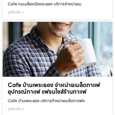
Cafe ถนนเลี่ยงเมืองระยอง บริการจำหน่ายเม
ดูเพิ่มเติม »
Cafe บ้านเพระยอง จำหน่ายเมล็ดกาแฟ
อุปกรณ์กาแฟ แฟรนไชส์ร้านกาแฟ
Cafe บ้านเพระยอง บริการจำหน่ายเมล็ดกาแฟค
ดูเพิ่มเติม »