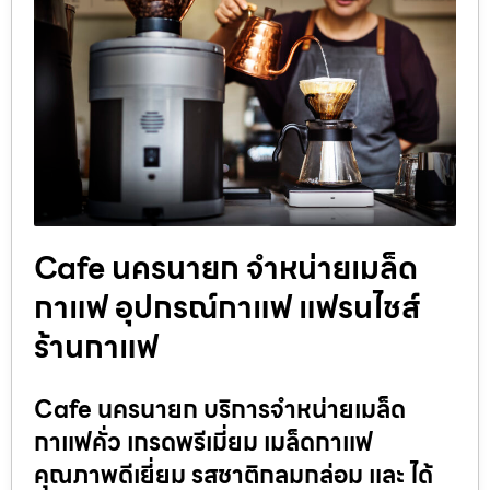
Cafe นครนายก จำหน่ายเมล็ด
กาแฟ อุปกรณ์กาแฟ แฟรนไชส์
ร้านกาแฟ
Cafe นครนายก บริการจำหน่ายเมล็ด
กาแฟคั่ว เกรดพรีเมี่ยม เมล็ดกาแฟ
คุณภาพดีเยี่ยม รสชาติกลมกล่อม และ ได้