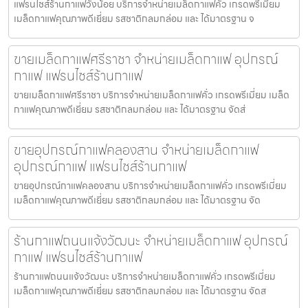
แฟรนไชส์ร้านกาแฟวังน้อย บริการจำหน่ายเมล็ดกาแฟคั่ว เกรดพรีเมี่ยม
เมล็ดกาแฟคุณภาพดีเยี่ยม รสชาติกลมกล่อม และ ได้มาตรฐาน จ
ขายเมล็ดกาแฟศรีราชา จำหน่ายเมล็ดกาแฟ อุปกรณ์
กาแฟ แฟรนไชส์ร้านกาแฟ
ขายเมล็ดกาแฟศรีราชา บริการจำหน่ายเมล็ดกาแฟคั่ว เกรดพรีเมี่ยม เมล็ด
กาแฟคุณภาพดีเยี่ยม รสชาติกลมกล่อม และ ได้มาตรฐาน จัดส่
ขายอุปกรณ์กาแฟคลองสาน จำหน่ายเมล็ดกาแฟ
อุปกรณ์กาแฟ แฟรนไชส์ร้านกาแฟ
ขายอุปกรณ์กาแฟคลองสาน บริการจำหน่ายเมล็ดกาแฟคั่ว เกรดพรีเมี่ยม
เมล็ดกาแฟคุณภาพดีเยี่ยม รสชาติกลมกล่อม และ ได้มาตรฐาน จัด
ร้านกาแฟถนนแจ้งวัฒนะ จำหน่ายเมล็ดกาแฟ อุปกรณ์
กาแฟ แฟรนไชส์ร้านกาแฟ
ร้านกาแฟถนนแจ้งวัฒนะ บริการจำหน่ายเมล็ดกาแฟคั่ว เกรดพรีเมี่ยม
เมล็ดกาแฟคุณภาพดีเยี่ยม รสชาติกลมกล่อม และ ได้มาตรฐาน จัดส