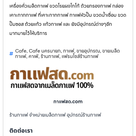
เครื่องคั่วเมล็ดกาแฟ ขวดโรยผงโกโก้ ถ้วยกรองกาแฟ กล่อง
เคาะกากกาแฟ ที่เคาะกากกาแฟ กาแฟหัวปั๊ม ขวดน้ำเชื่อม ขวด
ปั๊มซอส ถ้วยแก้ว แก้วกาแฟ และ ยังมีอุปกรณ์ต่างๆอีก
มากมายไว้ให้บริการ
Cafe
Cafe นครนายก
กาแฟ
ขายอุปกรณ
ขายเมล็ด
,
,
,
,
กาแฟ
คาเฟ่
ร้านกาแฟ
แฟรนไชส์ร้านกาแฟ
,
,
,
กาแฟสด.com
ร้านกาแฟ จำหน่ายเมล็ดกาแฟ อุปกรณ์ร้านกาแฟ
ติดต่อเรา