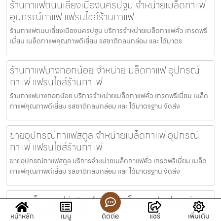
ร้านกาแฟถนนเลี่ยงเมืองนครปฐม จำหน่ายเมล็ดกาแฟ
อุปกรณ์กาแฟ แฟรนไชส์ร้านกาแฟ
ร้านกาแฟถนนเลี่ยงเมืองนครปฐม บริการจำหน่ายเมล็ดกาแฟคั่ว เกรดพรี
เมี่ยม เมล็ดกาแฟคุณภาพดีเยี่ยม รสชาติกลมกล่อม และ ได้มาตร
ร้านกาแฟบางกอกน้อย จำหน่ายเมล็ดกาแฟ อุปกรณ์
กาแฟ แฟรนไชส์ร้านกาแฟ
ร้านกาแฟบางกอกน้อย บริการจำหน่ายเมล็ดกาแฟคั่ว เกรดพรีเมี่ยม เมล็ด
กาแฟคุณภาพดีเยี่ยม รสชาติกลมกล่อม และ ได้มาตรฐาน จัดส่ง
ขายอุปกรณ์กาแฟสตูล จำหน่ายเมล็ดกาแฟ อุปกรณ์
กาแฟ แฟรนไชส์ร้านกาแฟ
ขายอุปกรณ์กาแฟสตูล บริการจำหน่ายเมล็ดกาแฟคั่ว เกรดพรีเมี่ยม เมล็ด
กาแฟคุณภาพดีเยี่ยม รสชาติกลมกล่อม และ ได้มาตรฐาน จัดส่ง
ขายเมล็ดกาแฟบ่อวิน จำหน่ายเมล็ดกาแฟ อุปกรณ์
กาแฟ แฟรนไชส์ร้านกาแฟ
หน้าหลัก
เมนู
ติดต่อ
แชร์
เพิ่มเติม