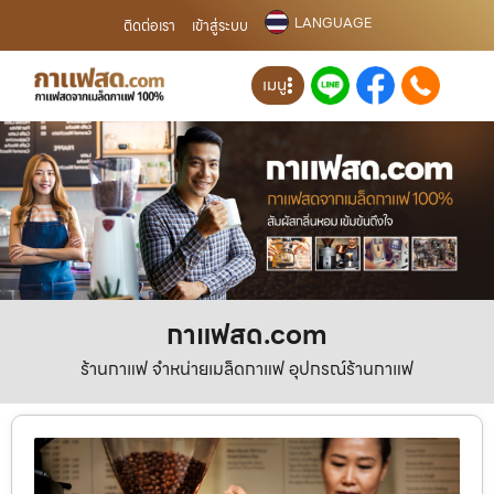
LANGUAGE
ติดต่อเรา
เข้าสู่ระบบ
เมนู
กาแฟสด.com
ร้านกาแฟ จำหน่ายเมล็ดกาแฟ อุปกรณ์ร้านกาแฟ