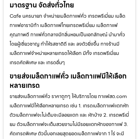
มาตรฐาน จัดส่งทั่วไทย
Cafe นครนายก จำหน่ายเมล็ดกาแฟคั่ว เกรดพรีเมี่ยม เมล็ด
กาแฟอาราบิก้า เมล็ดกาแฟไทยเกรดพรีเมี่ยม เมล็ดกาแฟ
คุณภาพดี กาแฟคั่วกลางมีกลิ่นหอมเป็นเอกลักษณ์ นำมาคั่ว
โดยผู้เชี่ยวชาญ ทำให้รสชาติดี และ ลงตัวยิ่งขึ้น ทางร้านมี
เมล็ดกาแฟจำหน่ายหลายเกรดให้เลือก มีทั้ง เกรดพรีเมี่ยม
เกรดคัดพิเศษ และ เกรดอื่นๆ
ขายส่งเมล็ดกาแฟคั่ว เมล็ดกาแฟมีให้เลือก
หลายเกรด
ขายส่งเมล็ดกาแฟคั่ว ราคาถูกๆ ให้บริการโดย กาแฟสด.com
เมล็ดกาแฟมีให้เลือกหลายเกรด เช่น 1. เกรดเมล็ดกาแฟแตกหัก
ตัวเมล็ดกาแฟจะไม่เต็มจะมีลอยแตก และ หักบ้าง 2. เกรดพรีเมี่
ยม ตัวเมล็ดกาแฟจะเต็มสวยงามไม่มีรอยแตกหักของกาแฟ 3.
คัดเกรดพิเศษ ตัวนี้บอกเลยสุดยอดเมล็ดกาแฟจาก 1 ไร่ จะมี