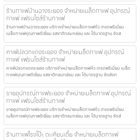
ร้านกาแฟบ้านฉางระยอง จำหน่ายเมล็ดกาแฟ อุปกรณ์
กาแฟ แฟรนไชส์ร้านกาแฟ
ร้านกาแฟบ้านฉางระยอง บริการจำหน่ายเมล็ดกาแฟคั่ว เกรดพรีเมี่ยม
เมล็ดกาแฟคุณภาพดีเยี่ยม รสชาติกลมกล่อม และ ได้มาตรฐาน จัดส
คาเฟ่ปลวกแดงระยอง จำหน่ายเมล็ดกาแฟ อุปกรณ์
กาแฟ แฟรนไชส์ร้านกาแฟ
คาเฟ่ปลวกแดงระยอง บริการจำหน่ายเมล็ดกาแฟคั่ว เกรดพรีเมี่ยม เมล็ด
กาแฟคุณภาพดีเยี่ยม รสชาติกลมกล่อม และ ได้มาตรฐาน จัดส่งท
ขายอุปกรณ์กาแฟระยอง จำหน่ายเมล็ดกาแฟ อุปกรณ์
กาแฟ แฟรนไชส์ร้านกาแฟ
ขายอุปกรณ์กาแฟระยอง บริการจำหน่ายเมล็ดกาแฟคั่ว เกรดพรีเมี่ยม
เมล็ดกาแฟคุณภาพดีเยี่ยม รสชาติกลมกล่อม และ ได้มาตรฐาน จัดส่
ร้านกาแฟโรงโป๊ะ ตะเคียนเตี้ย จำหน่ายเมล็ดกาแฟ