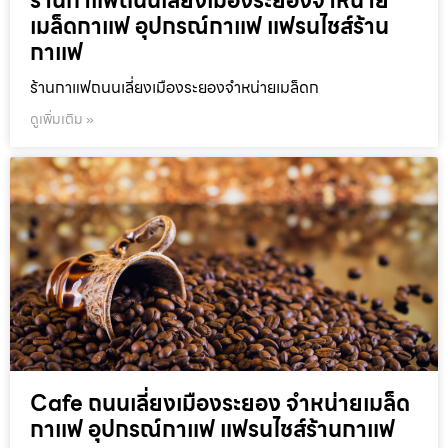
ร้านกาแฟถนนเลี่ยงเมืองระยองจำหน่าย
เมล็ดกาแฟ อุปกรณ์กาแฟ แฟรนไชส์ร้าน
กาแฟ
ร้านกาแฟถนนเลี่ยงเมืองระยองจำหน่ายเมล็ดก
ดูเพิ่มเติม »
Cafe ถนนเลี่ยงเมืองระยอง จำหน่ายเมล็ด
กาแฟ อุปกรณ์กาแฟ แฟรนไชส์ร้านกาแฟ