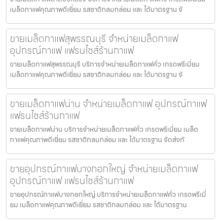
เมล็ดกาแฟคุณภาพดีเยี่ยม รสชาติกลมกล่อม และ ได้มาตรฐาน จั
ขายเมล็ดกาแฟสุพรรณบุรี จำหน่ายเมล็ดกาแฟ
อุปกรณ์กาแฟ แฟรนไชส์ร้านกาแฟ
ขายเมล็ดกาแฟสุพรรณบุรี บริการจำหน่ายเมล็ดกาแฟคั่ว เกรดพรีเมี่ยม
เมล็ดกาแฟคุณภาพดีเยี่ยม รสชาติกลมกล่อม และ ได้มาตรฐาน จั
ขายเมล็ดกาแฟน่าน จำหน่ายเมล็ดกาแฟ อุปกรณ์กาแฟ
แฟรนไชส์ร้านกาแฟ
ขายเมล็ดกาแฟน่าน บริการจำหน่ายเมล็ดกาแฟคั่ว เกรดพรีเมี่ยม เมล็ด
กาแฟคุณภาพดีเยี่ยม รสชาติกลมกล่อม และ ได้มาตรฐาน จัดส่งทั
ขายอุปกรณ์กาแฟบางกอกใหญ่ จำหน่ายเมล็ดกาแฟ
อุปกรณ์กาแฟ แฟรนไชส์ร้านกาแฟ
ขายอุปกรณ์กาแฟบางกอกใหญ่ บริการจำหน่ายเมล็ดกาแฟคั่ว เกรดพรีเมี่
ยม เมล็ดกาแฟคุณภาพดีเยี่ยม รสชาติกลมกล่อม และ ได้มาตรฐาน