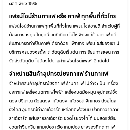
ผลิตเพียง 15%
แฟรน์ไชน์ร้านกาแฟ หรือ คาเฟ่ ทุกพื้นที่ทั่วไทย
แฟรน์ไชน์ร้านกาแฟทุกพื้นที่ทั่วไทย แฟรนไชส์ขายดี สำหรับผู้ที่
ต้องการลงทุน ในยุคนี้เลยทีเดียว ไม่ใช่เพียงแค่ร้านกาแฟ แต่
ยังสามารถทำเป็นคาเฟ่ได้อีกด้วย แพ็กเกจแฟรนไชส์ของเรา มี
บริการครบวงจรตั้งแต่ วัตถุดิบเริ่มต้น การเรียนการสอน การ
จัดส่งวัตถุดิบ ไม่ต้องไปจ่ายค่าเเฟรนไชน์แพงๆ อีกต่อไป
จำหน่ายสินค้าอุปกรณ์ชงกาแฟ ร้านกาแฟ
จำหน่ายสินค้าอุปกรณ์ชงกาแฟ ร้านกาแฟ ไม่ว่าจะเป็น เครื่อง
ชงกาแฟ เครื่องบดกาแฟไฟฟ้า เครื่องบดมือหมุน อุปกรณ์ชั่ง
ตวง ปริมาณ ถ้วยตวง แก้วตวง แก้วซอต จิกเกอร์ ถ้วยโดส
ริ่งโดส อุปกรณ์ทำลาเต้อาร์ต เหยือกตีฟองนม ปากกาวาดลาย
ลาเต้อาร์ต แผ่นลายลาเต้อาร์ต ขวดโรยผงโกโก้ นมสดแช่เย็น
ขวดทำวิปครีม แทมเปอร์ หรือ เทมเปอร์ ยางรองที่กดกาแฟ