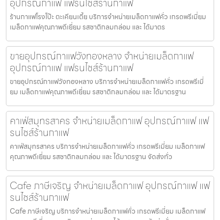
อุปกรณ์กาแฟ แฟรนไชส์ร้านกาแฟ
ร้านกาแฟโรงโป๊ะ ตะเคียนเตี้ย บริการจำหน่ายเมล็ดกาแฟคั่ว เกรดพรีเมี่ยม
เมล็ดกาแฟคุณภาพดีเยี่ยม รสชาติกลมกล่อม และ ได้มาตร
ขายอุปกรณ์กาแฟวังทองหลาง จำหน่ายเมล็ดกาแฟ
อุปกรณ์กาแฟ แฟรนไชส์ร้านกาแฟ
ขายอุปกรณ์กาแฟวังทองหลาง บริการจำหน่ายเมล็ดกาแฟคั่ว เกรดพรีเมี่
ยม เมล็ดกาแฟคุณภาพดีเยี่ยม รสชาติกลมกล่อม และ ได้มาตรฐาน
คาเฟ่สมุทรสาคร จำหน่ายเมล็ดกาแฟ อุปกรณ์กาแฟ แฟ
รนไชส์ร้านกาแฟ
คาเฟ่สมุทรสาคร บริการจำหน่ายเมล็ดกาแฟคั่ว เกรดพรีเมี่ยม เมล็ดกาแฟ
คุณภาพดีเยี่ยม รสชาติกลมกล่อม และ ได้มาตรฐาน จัดส่งทั่ว
Cafe ภาษีเจริญ จำหน่ายเมล็ดกาแฟ อุปกรณ์กาแฟ แฟ
รนไชส์ร้านกาแฟ
Cafe ภาษีเจริญ บริการจำหน่ายเมล็ดกาแฟคั่ว เกรดพรีเมี่ยม เมล็ดกาแฟ