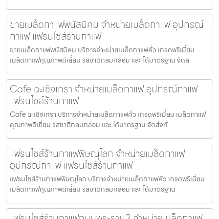
ขายเมล็ดกาแฟพนัสนิคม จำหน่ายเมล็ดกาแฟ อุปกรณ์
กาแฟ แฟรนไชส์ร้านกาแฟ
ขายเมล็ดกาแฟพนัสนิคม บริการจำหน่ายเมล็ดกาแฟคั่ว เกรดพรีเมี่ยม
เมล็ดกาแฟคุณภาพดีเยี่ยม รสชาติกลมกล่อม และ ได้มาตรฐาน จัดส
Cafe ฉะเชิงเทรา จำหน่ายเมล็ดกาแฟ อุปกรณ์กาแฟ
แฟรนไชส์ร้านกาแฟ
Cafe ฉะเชิงเทรา บริการจำหน่ายเมล็ดกาแฟคั่ว เกรดพรีเมี่ยม เมล็ดกาแฟ
คุณภาพดีเยี่ยม รสชาติกลมกล่อม และ ได้มาตรฐาน จัดส่งทั่
แฟรนไชส์ร้านกาแฟพิษณุโลก จำหน่ายเมล็ดกาแฟ
อุปกรณ์กาแฟ แฟรนไชส์ร้านกาแฟ
แฟรนไชส์ร้านกาแฟพิษณุโลก บริการจำหน่ายเมล็ดกาแฟคั่ว เกรดพรีเมี่ยม
เมล็ดกาแฟคุณภาพดีเยี่ยม รสชาติกลมกล่อม และ ได้มาตรฐาน
แฟรนไชส์ร้านกาแฟถนนพระราม2 จำหน่ายเมล็ดกาแฟ