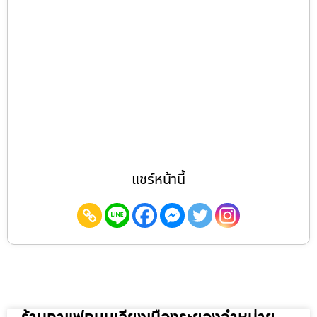
แชร์หน้านี้