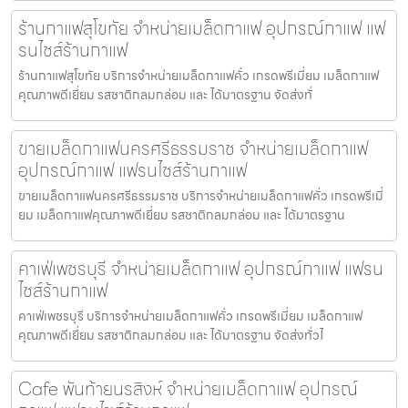
ร้านกาแฟสุโขทัย จำหน่ายเมล็ดกาแฟ อุปกรณ์กาแฟ แฟ
รนไชส์ร้านกาแฟ
ร้านกาแฟสุโขทัย บริการจำหน่ายเมล็ดกาแฟคั่ว เกรดพรีเมี่ยม เมล็ดกาแฟ
คุณภาพดีเยี่ยม รสชาติกลมกล่อม และ ได้มาตรฐาน จัดส่งทั่
ขายเมล็ดกาแฟนครศรีธรรมราช จำหน่ายเมล็ดกาแฟ
อุปกรณ์กาแฟ แฟรนไชส์ร้านกาแฟ
ขายเมล็ดกาแฟนครศรีธรรมราช บริการจำหน่ายเมล็ดกาแฟคั่ว เกรดพรีเมี่
ยม เมล็ดกาแฟคุณภาพดีเยี่ยม รสชาติกลมกล่อม และ ได้มาตรฐาน
คาเฟ่เพชรบุรี จำหน่ายเมล็ดกาแฟ อุปกรณ์กาแฟ แฟรน
ไชส์ร้านกาแฟ
คาเฟ่เพชรบุรี บริการจำหน่ายเมล็ดกาแฟคั่ว เกรดพรีเมี่ยม เมล็ดกาแฟ
คุณภาพดีเยี่ยม รสชาติกลมกล่อม และ ได้มาตรฐาน จัดส่งทั่วไ
Cafe พันท้ายนรสิงห์ จำหน่ายเมล็ดกาแฟ อุปกรณ์