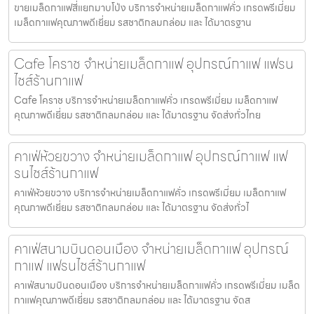
ขายเมล็ดกาแฟสี่แยกมาบโป่ง บริการจำหน่ายเมล็ดกาแฟคั่ว เกรดพรีเมี่ยม
เมล็ดกาแฟคุณภาพดีเยี่ยม รสชาติกลมกล่อม และ ได้มาตรฐาน
Cafe โคราช จำหน่ายเมล็ดกาแฟ อุปกรณ์กาแฟ แฟรน
ไชส์ร้านกาแฟ
Cafe โคราช บริการจำหน่ายเมล็ดกาแฟคั่ว เกรดพรีเมี่ยม เมล็ดกาแฟ
คุณภาพดีเยี่ยม รสชาติกลมกล่อม และ ได้มาตรฐาน จัดส่งทั่วไทย
คาเฟ่ห้วยขวาง จำหน่ายเมล็ดกาแฟ อุปกรณ์กาแฟ แฟ
รนไชส์ร้านกาแฟ
คาเฟ่ห้วยขวาง บริการจำหน่ายเมล็ดกาแฟคั่ว เกรดพรีเมี่ยม เมล็ดกาแฟ
คุณภาพดีเยี่ยม รสชาติกลมกล่อม และ ได้มาตรฐาน จัดส่งทั่วไ
คาเฟ่สนามบินดอนเมือง จำหน่ายเมล็ดกาแฟ อุปกรณ์
กาแฟ แฟรนไชส์ร้านกาแฟ
คาเฟ่สนามบินดอนเมือง บริการจำหน่ายเมล็ดกาแฟคั่ว เกรดพรีเมี่ยม เมล็ด
กาแฟคุณภาพดีเยี่ยม รสชาติกลมกล่อม และ ได้มาตรฐาน จัดส