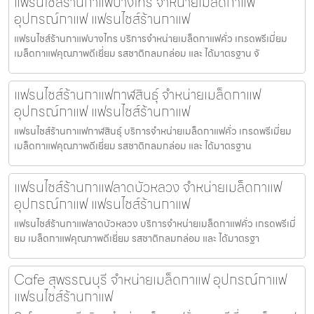
แฟรนไชส์ร้านกาแฟบางไทร จำหน่ายเมล็ดกาแฟ
อุปกรณ์กาแฟ แฟรนไชส์ร้านกาแฟ
แฟรนไชส์ร้านกาแฟบางไทร บริการจำหน่ายเมล็ดกาแฟคั่ว เกรดพรีเมี่ยม
เมล็ดกาแฟคุณภาพดีเยี่ยม รสชาติกลมกล่อม และ ได้มาตรฐาน จั
แฟรนไชส์ร้านกาแฟกาฬสินธุ์ จำหน่ายเมล็ดกาแฟ
อุปกรณ์กาแฟ แฟรนไชส์ร้านกาแฟ
แฟรนไชส์ร้านกาแฟกาฬสินธุ์ บริการจำหน่ายเมล็ดกาแฟคั่ว เกรดพรีเมี่ยม
เมล็ดกาแฟคุณภาพดีเยี่ยม รสชาติกลมกล่อม และ ได้มาตรฐาน
แฟรนไชส์ร้านกาแฟลาดบัวหลวง จำหน่ายเมล็ดกาแฟ
อุปกรณ์กาแฟ แฟรนไชส์ร้านกาแฟ
แฟรนไชส์ร้านกาแฟลาดบัวหลวง บริการจำหน่ายเมล็ดกาแฟคั่ว เกรดพรีเมี่
ยม เมล็ดกาแฟคุณภาพดีเยี่ยม รสชาติกลมกล่อม และ ได้มาตรฐา
Cafe สุพรรณบุรี จำหน่ายเมล็ดกาแฟ อุปกรณ์กาแฟ
แฟรนไชส์ร้านกาแฟ