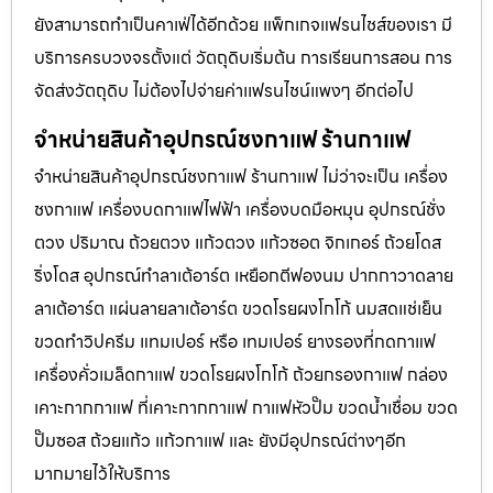
ยังสามารถทำเป็นคาเฟ่ได้อีกด้วย แพ็กเกจแฟรนไชส์ของเรา มี
บริการครบวงจรตั้งแต่ วัตถุดิบเริ่มต้น การเรียนการสอน การ
จัดส่งวัตถุดิบ ไม่ต้องไปจ่ายค่าเเฟรนไชน์แพงๆ อีกต่อไป
จำหน่ายสินค้าอุปกรณ์ชงกาแฟ ร้านกาแฟ
จำหน่ายสินค้าอุปกรณ์ชงกาแฟ ร้านกาแฟ ไม่ว่าจะเป็น เครื่อง
ชงกาแฟ เครื่องบดกาแฟไฟฟ้า เครื่องบดมือหมุน อุปกรณ์ชั่ง
ตวง ปริมาณ ถ้วยตวง แก้วตวง แก้วซอต จิกเกอร์ ถ้วยโดส
ริ่งโดส อุปกรณ์ทำลาเต้อาร์ต เหยือกตีฟองนม ปากกาวาดลาย
ลาเต้อาร์ต แผ่นลายลาเต้อาร์ต ขวดโรยผงโกโก้ นมสดแช่เย็น
ขวดทำวิปครีม แทมเปอร์ หรือ เทมเปอร์ ยางรองที่กดกาแฟ
เครื่องคั่วเมล็ดกาแฟ ขวดโรยผงโกโก้ ถ้วยกรองกาแฟ กล่อง
เคาะกากกาแฟ ที่เคาะกากกาแฟ กาแฟหัวปั๊ม ขวดน้ำเชื่อม ขวด
ปั๊มซอส ถ้วยแก้ว แก้วกาแฟ และ ยังมีอุปกรณ์ต่างๆอีก
มากมายไว้ให้บริการ