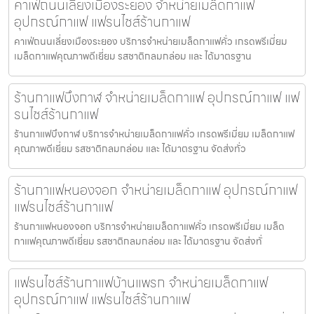
คาเฟ่ถนนเลี่ยงเมืองระยอง จำหน่ายเมล็ดกาแฟ
อุปกรณ์กาแฟ แฟรนไชส์ร้านกาแฟ
คาเฟ่ถนนเลี่ยงเมืองระยอง บริการจำหน่ายเมล็ดกาแฟคั่ว เกรดพรีเมี่ยม
เมล็ดกาแฟคุณภาพดีเยี่ยม รสชาติกลมกล่อม และ ได้มาตรฐาน
ร้านกาแฟบึงกาฬ จำหน่ายเมล็ดกาแฟ อุปกรณ์กาแฟ แฟ
รนไชส์ร้านกาแฟ
ร้านกาแฟบึงกาฬ บริการจำหน่ายเมล็ดกาแฟคั่ว เกรดพรีเมี่ยม เมล็ดกาแฟ
คุณภาพดีเยี่ยม รสชาติกลมกล่อม และ ได้มาตรฐาน จัดส่งทั่ว
ร้านกาแฟหนองจอก จำหน่ายเมล็ดกาแฟ อุปกรณ์กาแฟ
แฟรนไชส์ร้านกาแฟ
ร้านกาแฟหนองจอก บริการจำหน่ายเมล็ดกาแฟคั่ว เกรดพรีเมี่ยม เมล็ด
กาแฟคุณภาพดีเยี่ยม รสชาติกลมกล่อม และ ได้มาตรฐาน จัดส่งทั่
แฟรนไชส์ร้านกาแฟบ้านแพรก จำหน่ายเมล็ดกาแฟ
อุปกรณ์กาแฟ แฟรนไชส์ร้านกาแฟ