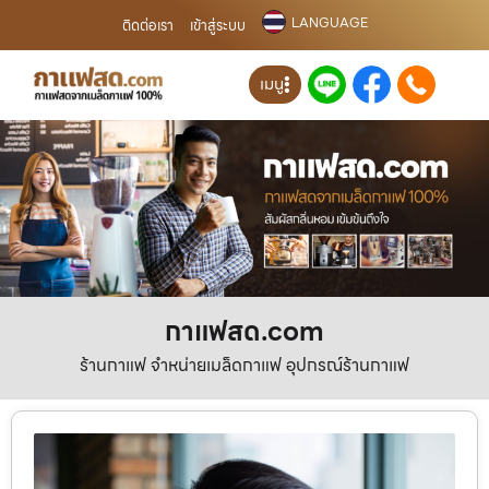
LANGUAGE
ติดต่อเรา
เข้าสู่ระบบ
เมนู
กาแฟสด.com
ร้านกาแฟ จำหน่ายเมล็ดกาแฟ อุปกรณ์ร้านกาแฟ