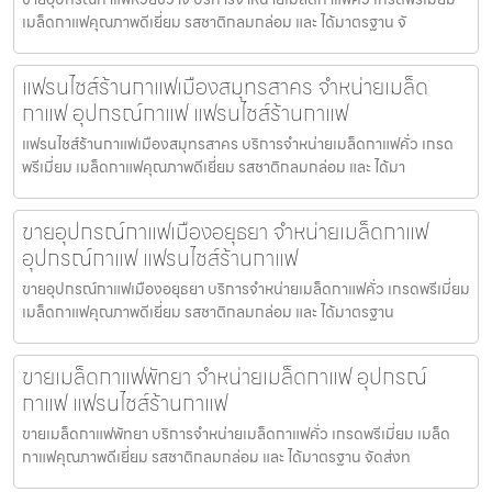
เมล็ดกาแฟคุณภาพดีเยี่ยม รสชาติกลมกล่อม และ ได้มาตรฐาน จั
แฟรนไชส์ร้านกาแฟเมืองสมุทรสาคร จำหน่ายเมล็ด
กาแฟ อุปกรณ์กาแฟ แฟรนไชส์ร้านกาแฟ
แฟรนไชส์ร้านกาแฟเมืองสมุทรสาคร บริการจำหน่ายเมล็ดกาแฟคั่ว เกรด
พรีเมี่ยม เมล็ดกาแฟคุณภาพดีเยี่ยม รสชาติกลมกล่อม และ ได้มา
ขายอุปกรณ์กาแฟเมืองอยุธยา จำหน่ายเมล็ดกาแฟ
อุปกรณ์กาแฟ แฟรนไชส์ร้านกาแฟ
ขายอุปกรณ์กาแฟเมืองอยุธยา บริการจำหน่ายเมล็ดกาแฟคั่ว เกรดพรีเมี่ยม
เมล็ดกาแฟคุณภาพดีเยี่ยม รสชาติกลมกล่อม และ ได้มาตรฐาน
ขายเมล็ดกาแฟพัทยา จำหน่ายเมล็ดกาแฟ อุปกรณ์
กาแฟ แฟรนไชส์ร้านกาแฟ
ขายเมล็ดกาแฟพัทยา บริการจำหน่ายเมล็ดกาแฟคั่ว เกรดพรีเมี่ยม เมล็ด
กาแฟคุณภาพดีเยี่ยม รสชาติกลมกล่อม และ ได้มาตรฐาน จัดส่งท