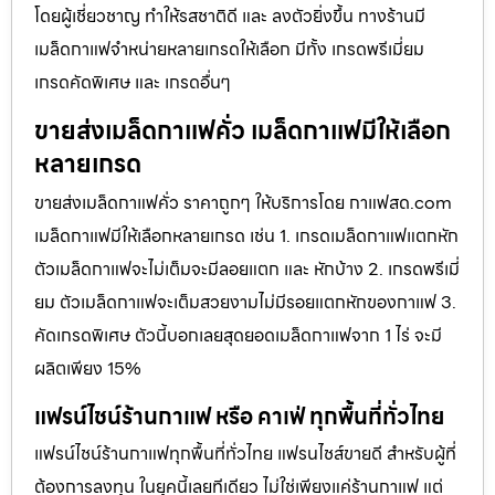
โดยผู้เชี่ยวชาญ ทำให้รสชาติดี และ ลงตัวยิ่งขึ้น ทางร้านมี
เมล็ดกาแฟจำหน่ายหลายเกรดให้เลือก มีทั้ง เกรดพรีเมี่ยม
เกรดคัดพิเศษ และ เกรดอื่นๆ
ขายส่งเมล็ดกาแฟคั่ว เมล็ดกาแฟมีให้เลือก
หลายเกรด
ขายส่งเมล็ดกาแฟคั่ว ราคาถูกๆ ให้บริการโดย กาแฟสด.com
เมล็ดกาแฟมีให้เลือกหลายเกรด เช่น 1. เกรดเมล็ดกาแฟแตกหัก
ตัวเมล็ดกาแฟจะไม่เต็มจะมีลอยแตก และ หักบ้าง 2. เกรดพรีเมี่
ยม ตัวเมล็ดกาแฟจะเต็มสวยงามไม่มีรอยแตกหักของกาแฟ 3.
คัดเกรดพิเศษ ตัวนี้บอกเลยสุดยอดเมล็ดกาแฟจาก 1 ไร่ จะมี
ผลิตเพียง 15%
แฟรน์ไชน์ร้านกาแฟ หรือ คาเฟ่ ทุกพื้นที่ทั่วไทย
แฟรน์ไชน์ร้านกาแฟทุกพื้นที่ทั่วไทย แฟรนไชส์ขายดี สำหรับผู้ที่
ต้องการลงทุน ในยุคนี้เลยทีเดียว ไม่ใช่เพียงแค่ร้านกาแฟ แต่