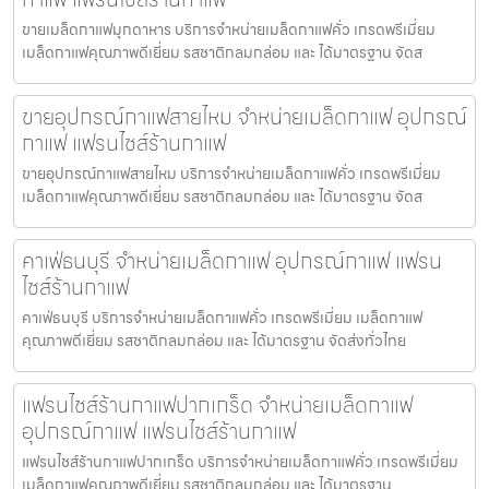
ขายเมล็ดกาแฟมุกดาหาร บริการจำหน่ายเมล็ดกาแฟคั่ว เกรดพรีเมี่ยม
เมล็ดกาแฟคุณภาพดีเยี่ยม รสชาติกลมกล่อม และ ได้มาตรฐาน จัดส
ขายอุปกรณ์กาแฟสายไหม จำหน่ายเมล็ดกาแฟ อุปกรณ์
กาแฟ แฟรนไชส์ร้านกาแฟ
ขายอุปกรณ์กาแฟสายไหม บริการจำหน่ายเมล็ดกาแฟคั่ว เกรดพรีเมี่ยม
เมล็ดกาแฟคุณภาพดีเยี่ยม รสชาติกลมกล่อม และ ได้มาตรฐาน จัดส
คาเฟ่ธนบุรี จำหน่ายเมล็ดกาแฟ อุปกรณ์กาแฟ แฟรน
ไชส์ร้านกาแฟ
คาเฟ่ธนบุรี บริการจำหน่ายเมล็ดกาแฟคั่ว เกรดพรีเมี่ยม เมล็ดกาแฟ
คุณภาพดีเยี่ยม รสชาติกลมกล่อม และ ได้มาตรฐาน จัดส่งทั่วไทย
แฟรนไชส์ร้านกาแฟปากเกร็ด จำหน่ายเมล็ดกาแฟ
อุปกรณ์กาแฟ แฟรนไชส์ร้านกาแฟ
แฟรนไชส์ร้านกาแฟปากเกร็ด บริการจำหน่ายเมล็ดกาแฟคั่ว เกรดพรีเมี่ยม
เมล็ดกาแฟคุณภาพดีเยี่ยม รสชาติกลมกล่อม และ ได้มาตรฐาน