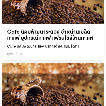
Cafe นิคมพัฒนาระยอง จำหน่ายเมล็ด
กาแฟ อุปกรณ์กาแฟ แฟรนไชส์ร้านกาแฟ
Cafe นิคมพัฒนาระยอง บริการจำหน่ายเมล็ดกา
ดูเพิ่มเติม »