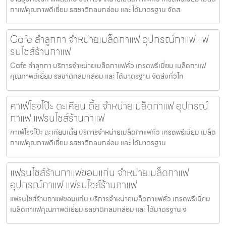
กาแฟคุณภาพดีเยี่ยม รสชาติกลมกล่อม และ ได้มาตรฐาน จัดส
Cafe ลำลูกกา จำหน่ายเมล็ดกาแฟ อุปกรณ์กาแฟ แฟ
รนไชส์ร้านกาแฟ
Cafe ลำลูกกา บริการจำหน่ายเมล็ดกาแฟคั่ว เกรดพรีเมี่ยม เมล็ดกาแฟ
คุณภาพดีเยี่ยม รสชาติกลมกล่อม และ ได้มาตรฐาน จัดส่งทั่วไท
คาเฟ่โรงโป๊ะ ตะเคียนเตี้ย จำหน่ายเมล็ดกาแฟ อุปกรณ์
กาแฟ แฟรนไชส์ร้านกาแฟ
คาเฟ่โรงโป๊ะ ตะเคียนเตี้ย บริการจำหน่ายเมล็ดกาแฟคั่ว เกรดพรีเมี่ยม เมล็ด
กาแฟคุณภาพดีเยี่ยม รสชาติกลมกล่อม และ ได้มาตรฐาน
แฟรนไชส์ร้านกาแฟขอนแก่น จำหน่ายเมล็ดกาแฟ
อุปกรณ์กาแฟ แฟรนไชส์ร้านกาแฟ
แฟรนไชส์ร้านกาแฟขอนแก่น บริการจำหน่ายเมล็ดกาแฟคั่ว เกรดพรีเมี่ยม
เมล็ดกาแฟคุณภาพดีเยี่ยม รสชาติกลมกล่อม และ ได้มาตรฐาน จ