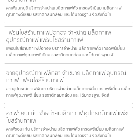
คาเฟ่นนทบุรี บริการจำหน่ายเมล็ดกาแฟคั่ว เกรดพรีเมี่ยม เมล็ดกาแฟ
คุณภาพดีเยี่ยม รสชาติกลมกล่อม และ ได้มาตรฐาน จัดส่งทั่วไท
แฟรนไชส์ร้านกาแฟบ่อทอง จำหน่ายเมล็ดกาแฟ
อุปกรณ์กาแฟ แฟรนไชส์ร้านกาแฟ
แฟรนไชส์ร้านกาแฟบ่อทอง บริการจำหน่ายเมล็ดกาแฟคั่ว เกรดพรีเมี่ยม
เมล็ดกาแฟคุณภาพดีเยี่ยม รสชาติกลมกล่อม และ ได้มาตรฐาน จั
ขายอุปกรณ์กาแฟพัทยา จำหน่ายเมล็ดกาแฟ อุปกรณ์
กาแฟ แฟรนไชส์ร้านกาแฟ
ขายอุปกรณ์กาแฟพัทยา บริการจำหน่ายเมล็ดกาแฟคั่ว เกรดพรีเมี่ยม เมล็ด
กาแฟคุณภาพดีเยี่ยม รสชาติกลมกล่อม และ ได้มาตรฐาน จัดส่
คาเฟ่ขอนแก่น จำหน่ายเมล็ดกาแฟ อุปกรณ์กาแฟ แฟรน
ไชส์ร้านกาแฟ
คาเฟ่ขอนแก่น บริการจำหน่ายเมล็ดกาแฟคั่ว เกรดพรีเมี่ยม เมล็ดกาแฟ
คุณภาพดีเยี่ยม รสชาติกลมกล่อม และ ได้มาตรฐาน จัดส่งทั่วไท