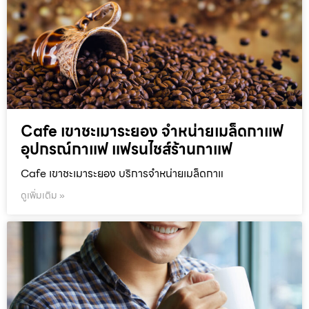
Cafe เขาชะเมาระยอง จำหน่ายเมล็ดกาแฟ
อุปกรณ์กาแฟ แฟรนไชส์ร้านกาแฟ
Cafe เขาชะเมาระยอง บริการจำหน่ายเมล็ดกาแ
ดูเพิ่มเติม »