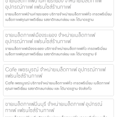
ขายเมล็ดกาแฟบ้านค่ายระยอง จำหน่ายเมล็ดกาแฟ
อุปกรณ์กาแฟ แฟรนไชส์ร้านกาแฟ
ขายเมล็ดกาแฟบ้านค่ายระยอง บริการจำหน่ายเมล็ดกาแฟคั่ว เกรดพรีเมี่ยม
เมล็ดกาแฟคุณภาพดีเยี่ยม รสชาติกลมกล่อม และ ได้มาตรฐาน
ขายเมล็ดกาแฟเมืองระยอง จำหน่ายเมล็ดกาแฟ
อุปกรณ์กาแฟ แฟรนไชส์ร้านกาแฟ
ขายเมล็ดกาแฟเมืองระยอง บริการจำหน่ายเมล็ดกาแฟคั่ว เกรดพรีเมี่ยม
เมล็ดกาแฟคุณภาพดีเยี่ยม รสชาติกลมกล่อม และ ได้มาตรฐาน จั
Cafe เพชรบูรณ์ จำหน่ายเมล็ดกาแฟ อุปกรณ์กาแฟ
แฟรนไชส์ร้านกาแฟ
Cafe เพชรบูรณ์ บริการจำหน่ายเมล็ดกาแฟคั่ว เกรดพรีเมี่ยม เมล็ดกาแฟ
คุณภาพดีเยี่ยม รสชาติกลมกล่อม และ ได้มาตรฐาน จัดส่งทั่ว
ขายเมล็ดกาแฟมีนบุรี จำหน่ายเมล็ดกาแฟ อุปกรณ์
กาแฟ แฟรนไชส์ร้านกาแฟ