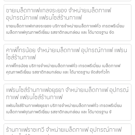
ขายเมล็ดกาแฟแกลงระยอง จำหน่ายเมล็ดกาแฟ
อุปกรณ์กาแฟ แฟรนไชส์ร้านกาแฟ
ขายเมล็ดกาแฟแกลงระยอง บริการจำหน่ายเมล็ดกาแฟคั่ว เกรดพรีเมี่ยม
เมล็ดกาแฟคุณภาพดีเยี่ยม รสชาติกลมกล่อม และ ได้มาตรฐาน จัด
คาเฟ่ไทรน้อย จำหน่ายเมล็ดกาแฟ อุปกรณ์กาแฟ แฟรน
ไชส์ร้านกาแฟ
คาเฟ่ไทรน้อย บริการจำหน่ายเมล็ดกาแฟคั่ว เกรดพรีเมี่ยม เมล็ดกาแฟ
คุณภาพดีเยี่ยม รสชาติกลมกล่อม และ ได้มาตรฐาน จัดส่งทั่วไท
แฟรนไชส์ร้านกาแฟอยุธยา จำหน่ายเมล็ดกาแฟ อุปกรณ์
กาแฟ แฟรนไชส์ร้านกาแฟ
แฟรนไชส์ร้านกาแฟอยุธยา บริการจำหน่ายเมล็ดกาแฟคั่ว เกรดพรีเมี่ยม
เมล็ดกาแฟคุณภาพดีเยี่ยม รสชาติกลมกล่อม และ ได้มาตรฐาน จั
ร้านกาแฟราชเทวี จำหน่ายเมล็ดกาแฟ อุปกรณ์กาแฟ