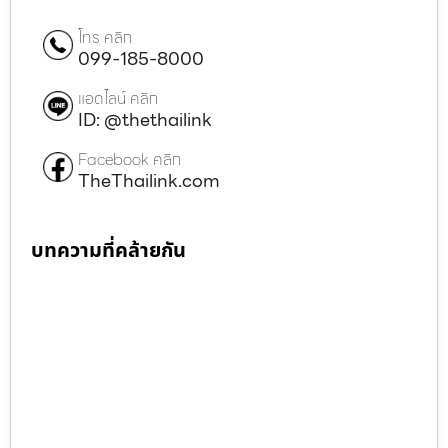
โทร คลิก
099-185-8000
แอดไลน์ คลิก
ID: @thethailink
Facebook คลิก
TheThailink.com
บทความที่คล้ายกัน