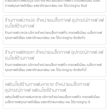
ขายเมล็ดกาแฟมีนบุรี บริการจำหน่ายเมล็ดกาแฟคั่ว เกรดพรีเมี่ยม เมล็ด
กาแฟคุณภาพดีเยี่ยม รสชาติกลมกล่อม และ ได้มาตรฐาน จัดส่
ร้านกาแฟบางบ่อ จำหน่ายเมล็ดกาแฟ อุปกรณ์กาแฟ แฟ
รนไชส์ร้านกาแฟ
ร้านกาแฟบางบ่อ บริการจำหน่ายเมล็ดกาแฟคั่ว เกรดพรีเมี่ยม เมล็ดกาแฟ
คุณภาพดีเยี่ยม รสชาติกลมกล่อม และ ได้มาตรฐาน จัดส่งทั่ว
ร้านกาแฟสงขลา จำหน่ายเมล็ดกาแฟ อุปกรณ์กาแฟ แฟ
รนไชส์ร้านกาแฟ
ร้านกาแฟสงขลา บริการจำหน่ายเมล็ดกาแฟคั่ว เกรดพรีเมี่ยม เมล็ดกาแฟ
คุณภาพดีเยี่ยม รสชาติกลมกล่อม และ ได้มาตรฐาน จัดส่งทั่วไ
แฟรนไชส์ร้านกาแฟมหาราช จำหน่ายเมล็ดกาแฟ
อุปกรณ์กาแฟ แฟรนไชส์ร้านกาแฟ
แฟรนไชส์ร้านกาแฟมหาราช บริการจำหน่ายเมล็ดกาแฟคั่ว เกรดพรีเมี่ยม
เมล็ดกาแฟคุณภาพดีเยี่ยม รสชาติกลมกล่อม และ ได้มาตรฐาน จั