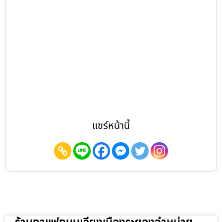
แชร์หน้านี้