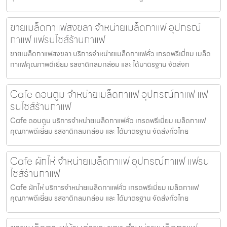
ขายเมล็ดกาแฟสงขลา จำหน่ายเมล็ดกาแฟ อุปกรณ์
กาแฟ แฟรนไชส์ร้านกาแฟ
ขายเมล็ดกาแฟสงขลา บริการจำหน่ายเมล็ดกาแฟคั่ว เกรดพรีเมี่ยม เมล็ด
กาแฟคุณภาพดีเยี่ยม รสชาติกลมกล่อม และ ได้มาตรฐาน จัดส่งท
Cafe ดอนตูม จำหน่ายเมล็ดกาแฟ อุปกรณ์กาแฟ แฟ
รนไชส์ร้านกาแฟ
Cafe ดอนตูม บริการจำหน่ายเมล็ดกาแฟคั่ว เกรดพรีเมี่ยม เมล็ดกาแฟ
คุณภาพดีเยี่ยม รสชาติกลมกล่อม และ ได้มาตรฐาน จัดส่งทั่วไทย
Cafe ผักไห่ จำหน่ายเมล็ดกาแฟ อุปกรณ์กาแฟ แฟรน
ไชส์ร้านกาแฟ
Cafe ผักไห่ บริการจำหน่ายเมล็ดกาแฟคั่ว เกรดพรีเมี่ยม เมล็ดกาแฟ
คุณภาพดีเยี่ยม รสชาติกลมกล่อม และ ได้มาตรฐาน จัดส่งทั่วไทย