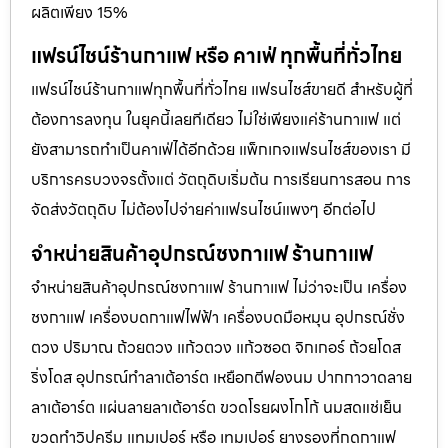
ผลิตเพียง 15%
แฟรน์ไชน์ร้านกาแฟ หรือ คาเฟ่ ทุกพื้นที่ทั่วไทย
แฟรน์ไชน์ร้านกาแฟทุกพื้นที่ทั่วไทย แฟรนไชส์ขายดี สำหรับผู้ที่
ต้องการลงทุน ในยุคนี้เลยทีเดียว ไม่ใช่เพียงแค่ร้านกาแฟ แต่
ยังสามารถทำเป็นคาเฟ่ได้อีกด้วย แพ็กเกจแฟรนไชส์ของเรา มี
บริการครบวงจรตั้งแต่ วัตถุดิบเริ่มต้น การเรียนการสอน การ
จัดส่งวัตถุดิบ ไม่ต้องไปจ่ายค่าเเฟรนไชน์แพงๆ อีกต่อไป
จำหน่ายสินค้าอุปกรณ์ชงกาแฟ ร้านกาแฟ
จำหน่ายสินค้าอุปกรณ์ชงกาแฟ ร้านกาแฟ ไม่ว่าจะเป็น เครื่อง
ชงกาแฟ เครื่องบดกาแฟไฟฟ้า เครื่องบดมือหมุน อุปกรณ์ชั่ง
ตวง ปริมาณ ถ้วยตวง แก้วตวง แก้วซอต จิกเกอร์ ถ้วยโดส
ริ่งโดส อุปกรณ์ทำลาเต้อาร์ต เหยือกตีฟองนม ปากกาวาดลาย
ลาเต้อาร์ต แผ่นลายลาเต้อาร์ต ขวดโรยผงโกโก้ นมสดแช่เย็น
ขวดทำวิปครีม แทมเปอร์ หรือ เทมเปอร์ ยางรองที่กดกาแฟ