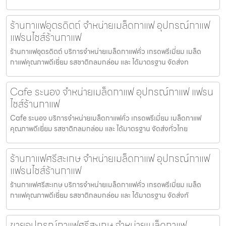
ร้านกาแฟอุตรดิตถ์ จำหน่ายเมล็ดกาแฟ อุปกรณ์กาแฟ
แฟรนไชส์ร้านกาแฟ
ร้านกาแฟอุตรดิตถ์ บริการจำหน่ายเมล็ดกาแฟคั่ว เกรดพรีเมี่ยม เมล็ด
กาแฟคุณภาพดีเยี่ยม รสชาติกลมกล่อม และ ได้มาตรฐาน จัดส่งท
Cafe ระนอง จำหน่ายเมล็ดกาแฟ อุปกรณ์กาแฟ แฟรน
ไชส์ร้านกาแฟ
Cafe ระนอง บริการจำหน่ายเมล็ดกาแฟคั่ว เกรดพรีเมี่ยม เมล็ดกาแฟ
คุณภาพดีเยี่ยม รสชาติกลมกล่อม และ ได้มาตรฐาน จัดส่งทั่วไทย
ร้านกาแฟศรีสะเกษ จำหน่ายเมล็ดกาแฟ อุปกรณ์กาแฟ
แฟรนไชส์ร้านกาแฟ
ร้านกาแฟศรีสะเกษ บริการจำหน่ายเมล็ดกาแฟคั่ว เกรดพรีเมี่ยม เมล็ด
กาแฟคุณภาพดีเยี่ยม รสชาติกลมกล่อม และ ได้มาตรฐาน จัดส่งทั
ขายอุปกรณ์กาแฟศรีสะเกษ จำหน่ายเมล็ดกาแฟ