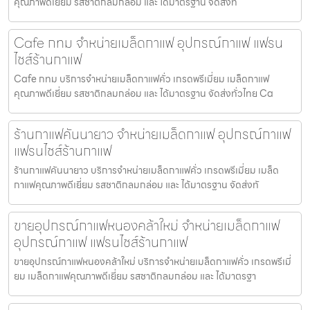
คุณภาพดีเยี่ยม รสชาติกลมกล่อม และ ได้มาตรฐาน จัดส่งท
Cafe กทม จำหน่ายเมล็ดกาแฟ อุปกรณ์กาแฟ แฟรน
ไชส์ร้านกาแฟ
Cafe กทม บริการจำหน่ายเมล็ดกาแฟคั่ว เกรดพรีเมี่ยม เมล็ดกาแฟ
คุณภาพดีเยี่ยม รสชาติกลมกล่อม และ ได้มาตรฐาน จัดส่งทั่วไทย Ca
ร้านกาแฟคันนายาว จำหน่ายเมล็ดกาแฟ อุปกรณ์กาแฟ
แฟรนไชส์ร้านกาแฟ
ร้านกาแฟคันนายาว บริการจำหน่ายเมล็ดกาแฟคั่ว เกรดพรีเมี่ยม เมล็ด
กาแฟคุณภาพดีเยี่ยม รสชาติกลมกล่อม และ ได้มาตรฐาน จัดส่งทั
ขายอุปกรณ์กาแฟหนองคล้าใหม่ จำหน่ายเมล็ดกาแฟ
อุปกรณ์กาแฟ แฟรนไชส์ร้านกาแฟ
ขายอุปกรณ์กาแฟหนองคล้าใหม่ บริการจำหน่ายเมล็ดกาแฟคั่ว เกรดพรีเมี่
ยม เมล็ดกาแฟคุณภาพดีเยี่ยม รสชาติกลมกล่อม และ ได้มาตรฐา