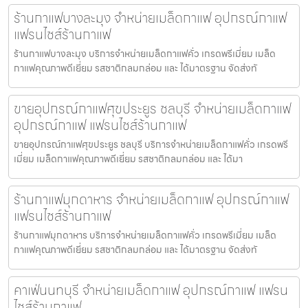
ร้านกาแฟบางละมุง จำหน่ายเมล็ดกาแฟ อุปกรณ์กาแฟ
แฟรนไชส์ร้านกาแฟ
ร้านกาแฟบางละมุง บริการจำหน่ายเมล็ดกาแฟคั่ว เกรดพรีเมี่ยม เมล็ด
กาแฟคุณภาพดีเยี่ยม รสชาติกลมกล่อม และ ได้มาตรฐาน จัดส่งทั
ขายอุปกรณ์กาแฟศุขประยูร ชลบุรี จำหน่ายเมล็ดกาแฟ
อุปกรณ์กาแฟ แฟรนไชส์ร้านกาแฟ
ขายอุปกรณ์กาแฟศุขประยูร ชลบุรี บริการจำหน่ายเมล็ดกาแฟคั่ว เกรดพรี
เมี่ยม เมล็ดกาแฟคุณภาพดีเยี่ยม รสชาติกลมกล่อม และ ได้มา
ร้านกาแฟมุกดาหาร จำหน่ายเมล็ดกาแฟ อุปกรณ์กาแฟ
แฟรนไชส์ร้านกาแฟ
ร้านกาแฟมุกดาหาร บริการจำหน่ายเมล็ดกาแฟคั่ว เกรดพรีเมี่ยม เมล็ด
กาแฟคุณภาพดีเยี่ยม รสชาติกลมกล่อม และ ได้มาตรฐาน จัดส่งทั
คาเฟ่นนทบุรี จำหน่ายเมล็ดกาแฟ อุปกรณ์กาแฟ แฟรน
ไชส์ร้านกาแฟ