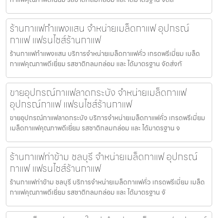
ร้านกาแฟกำแพงแสน จำหน่ายเมล็ดกาแฟ อุปกรณ์
กาแฟ แฟรนไชส์ร้านกาแฟ
ร้านกาแฟกำแพงแสน บริการจำหน่ายเมล็ดกาแฟคั่ว เกรดพรีเมี่ยม เมล็ด
กาแฟคุณภาพดีเยี่ยม รสชาติกลมกล่อม และ ได้มาตรฐาน จัดส่งทั
ขายอุปกรณ์กาแฟลาดกระบัง จำหน่ายเมล็ดกาแฟ
อุปกรณ์กาแฟ แฟรนไชส์ร้านกาแฟ
ขายอุปกรณ์กาแฟลาดกระบัง บริการจำหน่ายเมล็ดกาแฟคั่ว เกรดพรีเมี่ยม
เมล็ดกาแฟคุณภาพดีเยี่ยม รสชาติกลมกล่อม และ ได้มาตรฐาน จ
ร้านกาแฟท่าข้าม ชลบุรี จำหน่ายเมล็ดกาแฟ อุปกรณ์
กาแฟ แฟรนไชส์ร้านกาแฟ
ร้านกาแฟท่าข้าม ชลบุรี บริการจำหน่ายเมล็ดกาแฟคั่ว เกรดพรีเมี่ยม เมล็ด
กาแฟคุณภาพดีเยี่ยม รสชาติกลมกล่อม และ ได้มาตรฐาน จั