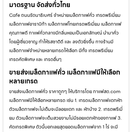
มาตรฐาน จัดส่งทั่วไทย
Cafe ถนนรัตนาธิเบศร์ จำหน่ายเมล็ดกาแฟคั่ว เกรดพรีเมี่ยม
เมล็ดกาแฟอาราบิก้า เมล็ดกาแฟไทยเกรดพรีเมี่ยม เมล็ดกาแฟ
คุณภาพดี กาแฟคั่วกลางมีกลิ่นหอมเป็นเอกลักษณ์ นำมาคั่ว
โดยผู้เชี่ยวชาญ ทำให้รสชาติดี และ ลงตัวยิ่งขึ้น ทางร้านมี
เมล็ดกาแฟจำหน่ายหลายเกรดให้เลือก มีทั้ง เกรดพรีเมี่ยม
เกรดคัดพิเศษ และ เกรดอื่นๆ
ขายส่งเมล็ดกาแฟคั่ว เมล็ดกาแฟมีให้เลือก
หลายเกรด
ขายส่งเมล็ดกาแฟคั่ว ราคาถูกๆ ให้บริการโดย กาแฟสด.com
เมล็ดกาแฟมีให้เลือกหลายเกรด เช่น 1. เกรดเมล็ดกาแฟแตกหัก
ตัวเมล็ดกาแฟจะไม่เต็มจะมีลอยแตก และ หักบ้าง 2. เกรดพรีเมี่
ยม ตัวเมล็ดกาแฟจะเต็มสวยงามไม่มีรอยแตกหักของกาแฟ 3.
คัดเกรดพิเศษ ตัวนี้บอกเลยสุดยอดเมล็ดกาแฟจาก 1 ไร่ จะมี