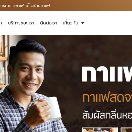
ุปกรณ์กาแฟ แฟรนไชส์ร้านกาแฟ
ัก
บริการของเรา
ติดต่อเรา
เกี่ยวกับ