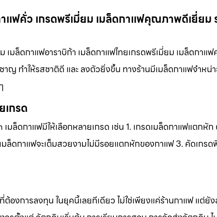
แฟคั่ว เกรดพรีเมี่ยม เมล็ดกาแฟคุณภาพดีเยี่ยม 
ยม เมล็ดกาแฟอาราบิก้า เมล็ดกาแฟไทยเกรดพรีเมี่ยม เมล็ดกาแ
วชาญ ทำให้รสชาติดี และ ลงตัวยิ่งขึ้น ทางร้านมีเมล็ดกาแฟจำหน
นๆ
ายเกรด
เมล็ดกาแฟมีให้เลือกหลายเกรด เช่น 1. เกรดเมล็ดกาแฟแตกหัก ต
ัวเมล็ดกาแฟจะเต็มสวยงามไม่มีรอยแตกหักของกาแฟ 3. คัดเกรดพิเ
้ที่ต้องการลงทุน ในยุคนี้เลยทีเดียว ไม่ใช่เพียงแค่ร้านกาแฟ แต่