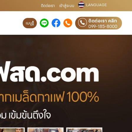
LANGUAGE
ติดต่อเรา
เข้าสู่ระบบ
ติดต่อเรา คลิก
เมนู
099-185-8000