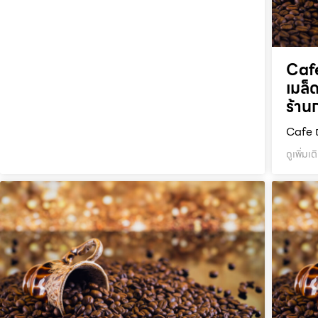
Cafe
เมล็
ร้าน
Cafe ถ
ดูเพิ่มเต