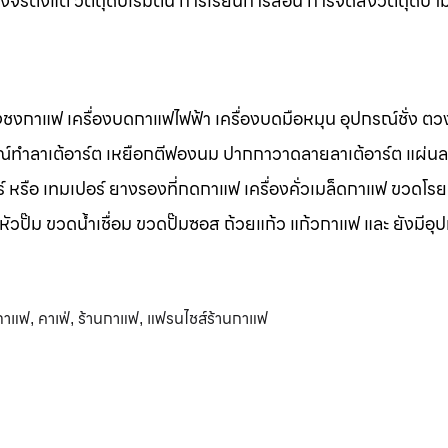
รตั้งแต่ วัตถุดิบเริ่มต้น การเรียนการสอน การจัดส่งวัตถุดิบ ไม
องชงกาแฟ เครื่องบดกาแฟไฟฟ้า เครื่องบดมือหมุน อุปกรณ์ชั่ง ต
รณ์ทำลาเต้อาร์ต เหยือกตีฟองนม ปากกาวาดลายลาเต้อาร์ต แผ่นล
 หรือ เทมเปอร์ ยางรองที่กดกาแฟ เครื่องคั่วเมล็ดกาแฟ ขวดโรย
ั๊ม ขวดน้ำเชื่อม ขวดปั๊มซอส ถ้วยแก้ว แก้วกาแฟ และ ยังมีอุ
กาแฟ
คาเฟ่
ร้านกาแฟ
แฟรนไชส์ร้านกาแฟ
,
,
,