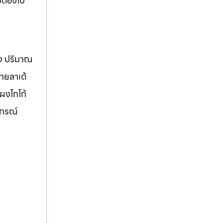
่ต้องไป
วง ปริมาณ
ายลาเต้
ผงโกโก้
ปกรณ์