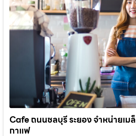
Cafe ถนนชลบุรี ระยอง จำหน่ายเมล
กาแฟ