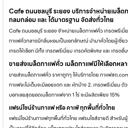
Cafe ถนนชลบุรี ระยอง บริการจำหน่ายเมล็ดกา
กลมกล่อม และ ได้มาตรฐาน จัดส่งทั่วไทย
Cafe ถนนชลบุรี ระยอง จำหน่ายเมล็ดกาแฟคั่ว เกรดพรีเมี่
กาแฟคั่วกลางมีกลิ่นหอมเป็นเอกลักษณ์ นำมาคั่วโดยผู้เชี่ย
เกรดให้เลือก มีทั้ง เกรดพรีเมี่ยม เกรดคัดพิเศษ และ เกรดอื่
ขายส่งเมล็ดกาแฟคั่ว เมล็ดกาแฟมีให้เลือกหล
ขายส่งเมล็ดกาแฟคั่ว ราคาถูกๆ ให้บริการโดย กาแฟสด.com 
กาแฟจะไม่เต็มจะมีลอยแตก และ หักบ้าง 2. เกรดพรีเมี่ยม ต
บอกเลยสุดยอดเมล็ดกาแฟจาก 1 ไร่ จะมีผลิตเพียง 15%
แฟรน์ไชน์ร้านกาแฟ หรือ คาเฟ่ ทุกพื้นที่ทั่วไทย
แฟรน์ไชน์ร้านกาแฟทุกพื้นที่ทั่วไทย แฟรนไชส์ขายดี สำหรับผู