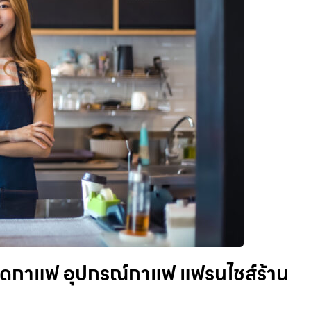
็ดกาแฟ อุปกรณ์กาแฟ แฟรนไชส์ร้าน