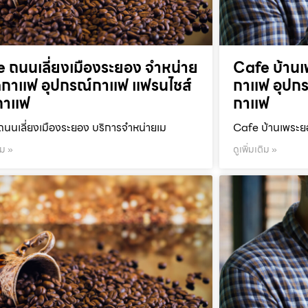
 ถนนเลี่ยงเมืองระยอง จำหน่าย
Cafe บ้านเ
ดกาแฟ อุปกรณ์กาแฟ แฟรนไชส์
กาแฟ อุปกร
กาแฟ
กาแฟ
นนเลี่ยงเมืองระยอง บริการจำหน่ายเม
Cafe บ้านเพระย
ิม »
ดูเพิ่มเติม »