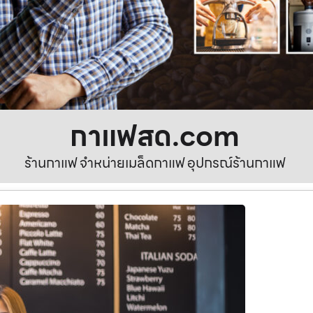
กาแฟสด.com
ร้านกาแฟ จำหน่ายเมล็ดกาแฟ อุปกรณ์ร้านกาแฟ