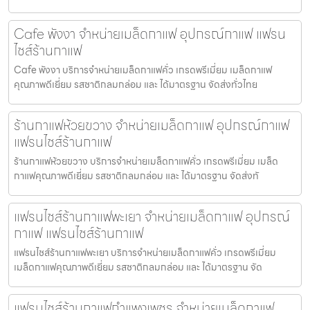
Cafe พังงา จำหน่ายเมล็ดกาแฟ อุปกรณ์กาแฟ แฟรน
ไชส์ร้านกาแฟ
Cafe พังงา บริการจำหน่ายเมล็ดกาแฟคั่ว เกรดพรีเมี่ยม เมล็ดกาแฟ
คุณภาพดีเยี่ยม รสชาติกลมกล่อม และ ได้มาตรฐาน จัดส่งทั่วไทย
ร้านกาแฟห้วยขวาง จำหน่ายเมล็ดกาแฟ อุปกรณ์กาแฟ
แฟรนไชส์ร้านกาแฟ
ร้านกาแฟห้วยขวาง บริการจำหน่ายเมล็ดกาแฟคั่ว เกรดพรีเมี่ยม เมล็ด
กาแฟคุณภาพดีเยี่ยม รสชาติกลมกล่อม และ ได้มาตรฐาน จัดส่งทั
แฟรนไชส์ร้านกาแฟพะเยา จำหน่ายเมล็ดกาแฟ อุปกรณ์
กาแฟ แฟรนไชส์ร้านกาแฟ
แฟรนไชส์ร้านกาแฟพะเยา บริการจำหน่ายเมล็ดกาแฟคั่ว เกรดพรีเมี่ยม
เมล็ดกาแฟคุณภาพดีเยี่ยม รสชาติกลมกล่อม และ ได้มาตรฐาน จัด
แฟรนไชส์ร้านกาแฟกำแพงเพชร จำหน่ายเมล็ดกาแฟ