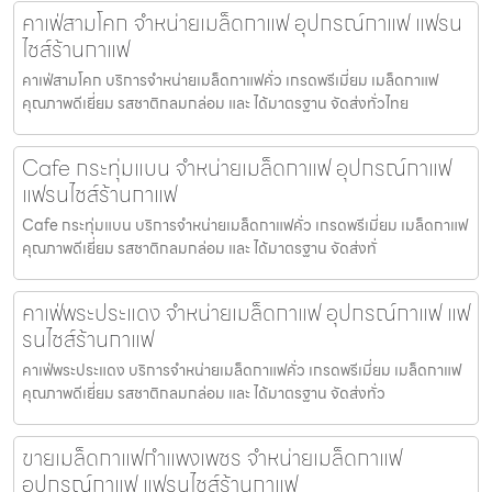
คาเฟ่สามโคก จำหน่ายเมล็ดกาแฟ อุปกรณ์กาแฟ แฟรน
ไชส์ร้านกาแฟ
คาเฟ่สามโคก บริการจำหน่ายเมล็ดกาแฟคั่ว เกรดพรีเมี่ยม เมล็ดกาแฟ
คุณภาพดีเยี่ยม รสชาติกลมกล่อม และ ได้มาตรฐาน จัดส่งทั่วไทย
Cafe กระทุ่มแบน จำหน่ายเมล็ดกาแฟ อุปกรณ์กาแฟ
แฟรนไชส์ร้านกาแฟ
Cafe กระทุ่มแบน บริการจำหน่ายเมล็ดกาแฟคั่ว เกรดพรีเมี่ยม เมล็ดกาแฟ
คุณภาพดีเยี่ยม รสชาติกลมกล่อม และ ได้มาตรฐาน จัดส่งทั่
คาเฟ่พระประแดง จำหน่ายเมล็ดกาแฟ อุปกรณ์กาแฟ แฟ
รนไชส์ร้านกาแฟ
คาเฟ่พระประแดง บริการจำหน่ายเมล็ดกาแฟคั่ว เกรดพรีเมี่ยม เมล็ดกาแฟ
คุณภาพดีเยี่ยม รสชาติกลมกล่อม และ ได้มาตรฐาน จัดส่งทั่ว
ขายเมล็ดกาแฟกำแพงเพชร จำหน่ายเมล็ดกาแฟ
อุปกรณ์กาแฟ แฟรนไชส์ร้านกาแฟ