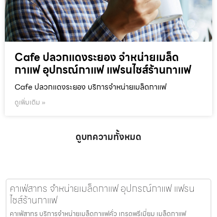
Cafe ปลวกแดงระยอง จำหน่ายเมล็ด
กาแฟ อุปกรณ์กาแฟ แฟรนไชส์ร้านกาแฟ
Cafe ปลวกแดงระยอง บริการจำหน่ายเมล็ดกาแฟ
ดูเพิ่มเติม »
ดูบทความทั้งหมด
คาเฟ่สาทร จำหน่ายเมล็ดกาแฟ อุปกรณ์กาแฟ แฟรน
ไชส์ร้านกาแฟ
คาเฟ่สาทร บริการจำหน่ายเมล็ดกาแฟคั่ว เกรดพรีเมี่ยม เมล็ดกาแฟ