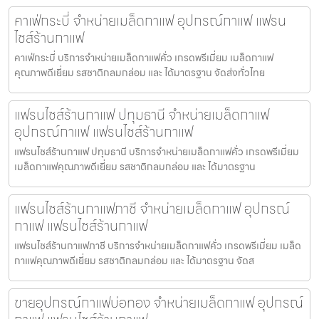
คาเฟ่กระบี่ จำหน่ายเมล็ดกาแฟ อุปกรณ์กาแฟ แฟรน
ไชส์ร้านกาแฟ
คาเฟ่กระบี่ บริการจำหน่ายเมล็ดกาแฟคั่ว เกรดพรีเมี่ยม เมล็ดกาแฟ
คุณภาพดีเยี่ยม รสชาติกลมกล่อม และ ได้มาตรฐาน จัดส่งทั่วไทย
แฟรนไชส์ร้านกาแฟ ปทุมธานี จำหน่ายเมล็ดกาแฟ
อุปกรณ์กาแฟ แฟรนไชส์ร้านกาแฟ
แฟรนไชส์ร้านกาแฟ ปทุมธานี บริการจำหน่ายเมล็ดกาแฟคั่ว เกรดพรีเมี่ยม
เมล็ดกาแฟคุณภาพดีเยี่ยม รสชาติกลมกล่อม และ ได้มาตรฐาน
แฟรนไชส์ร้านกาแฟภาชี จำหน่ายเมล็ดกาแฟ อุปกรณ์
กาแฟ แฟรนไชส์ร้านกาแฟ
แฟรนไชส์ร้านกาแฟภาชี บริการจำหน่ายเมล็ดกาแฟคั่ว เกรดพรีเมี่ยม เมล็ด
กาแฟคุณภาพดีเยี่ยม รสชาติกลมกล่อม และ ได้มาตรฐาน จัดส
ขายอุปกรณ์กาแฟบ่อทอง จำหน่ายเมล็ดกาแฟ อุปกรณ์