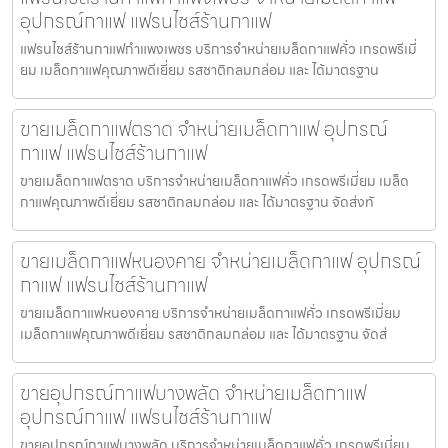
อุปกรณ์กาแฟ แฟรนไชส์ร้านกาแฟ
แฟรนไชส์ร้านกาแฟกำแพงเพชร บริการจำหน่ายเมล็ดกาแฟคั่ว เกรดพรีเมี่
ยม เมล็ดกาแฟคุณภาพดีเยี่ยม รสชาติกลมกล่อม และ ได้มาตรฐาน
ขายเมล็ดกาแฟตราด จำหน่ายเมล็ดกาแฟ อุปกรณ์
กาแฟ แฟรนไชส์ร้านกาแฟ
ขายเมล็ดกาแฟตราด บริการจำหน่ายเมล็ดกาแฟคั่ว เกรดพรีเมี่ยม เมล็ด
กาแฟคุณภาพดีเยี่ยม รสชาติกลมกล่อม และ ได้มาตรฐาน จัดส่งทั
ขายเมล็ดกาแฟหนองคาย จำหน่ายเมล็ดกาแฟ อุปกรณ์
กาแฟ แฟรนไชส์ร้านกาแฟ
ขายเมล็ดกาแฟหนองคาย บริการจำหน่ายเมล็ดกาแฟคั่ว เกรดพรีเมี่ยม
เมล็ดกาแฟคุณภาพดีเยี่ยม รสชาติกลมกล่อม และ ได้มาตรฐาน จัดส่
ขายอุปกรณ์กาแฟบางพลัด จำหน่ายเมล็ดกาแฟ
อุปกรณ์กาแฟ แฟรนไชส์ร้านกาแฟ
ขายอุปกรณ์กาแฟบางพลัด บริการจำหน่ายเมล็ดกาแฟคั่ว เกรดพรีเมี่ยม