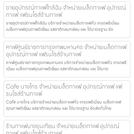
ขายอุปกรณ์กาแฟใกล้ฉัน จำหน่ายเมล็ดกาแฟ อุปกรณ์
กาแฟ แฟรนไชส์ร้านกาแฟ
ขายอุปกรณ์กาแฟใกล้ฉัน บริการจำหน่ายเมล็ดกาแฟคั่ว เกรดพรีเมี่ยม
เมล็ดกาแฟคุณภาพดีเยี่ยม รสชาติกลมกล่อม และ ได้มาตรฐาน จัด
คาเฟ่ศูนย์ราชการกรุงเทพมหานคร จำหน่ายเมล็ดกาแฟ
อุปกรณ์กาแฟ แฟรนไชส์ร้านกาแฟ
คาเฟ่ศูนย์ราชการกรุงเทพมหานคร บริการจำหน่ายเมล็ดกาแฟคั่ว เกรดพรี
เมี่ยม เมล็ดกาแฟคุณภาพดีเยี่ยม รสชาติกลมกล่อม และ ได้มาต
Cafe บางไทร จำหน่ายเมล็ดกาแฟ อุปกรณ์กาแฟ แฟ
รนไชส์ร้านกาแฟ
Cafe บางไทร บริการจำหน่ายเมล็ดกาแฟคั่ว เกรดพรีเมี่ยม เมล็ดกาแฟ
คุณภาพดีเยี่ยม รสชาติกลมกล่อม และ ได้มาตรฐาน จัดส่งทั่วไทย
ร้านกาแฟบางขุนเทียน จำหน่ายเมล็ดกาแฟ อุปกรณ์
กาแฟ แฟรนไชส์ร้านกาแฟ