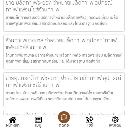
ขายเมล็ดกาแฟระยอง จำหน่ายเมล็ดกาแฟ อุปกรณ์
กาแฟ แฟรนไชส์ร้านกาแฟ
ขายเมล็ดกาแฟระยอง บริการจำหน่ายเมล็ดกาแฟคั่ว เกรดพรีเมี่ยม เมล็ด
กาแฟคุณภาพดีเยี่ยม รสชาติกลมกล่อม และ ได้มาตรฐาน จัดส่งท
ร้านกาแฟบางบาล จำหน่ายเมล็ดกาแฟ อุปกรณ์กาแฟ
แฟรนไชส์ร้านกาแฟ
ร้านกาแฟบางบาล บริการจำหน่ายเมล็ดกาแฟคั่ว เกรดพรีเมี่ยม เมล็ดกาแฟ
คุณภาพดีเยี่ยม รสชาติกลมกล่อม และ ได้มาตรฐาน จัดส่งทั่ว
ขายอุปกรณ์กาแฟชัยนาท จำหน่ายเมล็ดกาแฟ อุปกรณ์
กาแฟ แฟรนไชส์ร้านกาแฟ
ขายอุปกรณ์กาแฟชัยนาท บริการจำหน่ายเมล็ดกาแฟคั่ว เกรดพรีเมี่ยม
เมล็ดกาแฟคุณภาพดีเยี่ยม รสชาติกลมกล่อม และ ได้มาตรฐาน จัดส
ร้านกาแฟใกล้ฉัน จำหน่ายเมล็ดกาแฟ อุปกรณ์กาแฟ แฟ
รนไชส์ร้านกาแฟ
หน้าหลัก
เมนู
ติดต่อ
แชร์
เพิ่มเติม