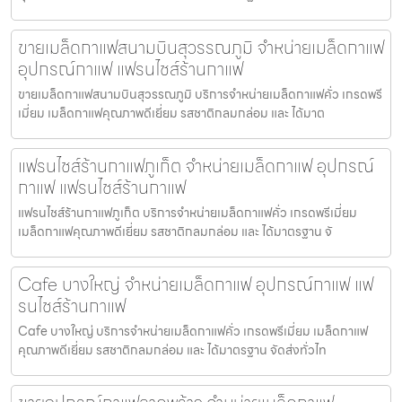
ขายเมล็ดกาแฟสนามบินสุวรรณภูมิ จำหน่ายเมล็ดกาแฟ
อุปกรณ์กาแฟ แฟรนไชส์ร้านกาแฟ
ขายเมล็ดกาแฟสนามบินสุวรรณภูมิ บริการจำหน่ายเมล็ดกาแฟคั่ว เกรดพรี
เมี่ยม เมล็ดกาแฟคุณภาพดีเยี่ยม รสชาติกลมกล่อม และ ได้มาต
แฟรนไชส์ร้านกาแฟภูเก็ต จำหน่ายเมล็ดกาแฟ อุปกรณ์
กาแฟ แฟรนไชส์ร้านกาแฟ
แฟรนไชส์ร้านกาแฟภูเก็ต บริการจำหน่ายเมล็ดกาแฟคั่ว เกรดพรีเมี่ยม
เมล็ดกาแฟคุณภาพดีเยี่ยม รสชาติกลมกล่อม และ ได้มาตรฐาน จั
Cafe บางใหญ่ จำหน่ายเมล็ดกาแฟ อุปกรณ์กาแฟ แฟ
รนไชส์ร้านกาแฟ
Cafe บางใหญ่ บริการจำหน่ายเมล็ดกาแฟคั่ว เกรดพรีเมี่ยม เมล็ดกาแฟ
คุณภาพดีเยี่ยม รสชาติกลมกล่อม และ ได้มาตรฐาน จัดส่งทั่วไท