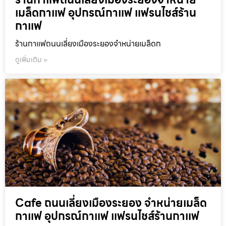
เมล็ดกาแฟ อุปกรณ์กาแฟ แฟรนไชส์ร้าน
กาแฟ
ร้านกาแฟถนนเลี่ยงเมืองระยองจำหน่ายเมล็ดก
ดูเพิ่มเติม »
Cafe ถนนเลี่ยงเมืองระยอง จำหน่ายเมล็ด
กาแฟ อุปกรณ์กาแฟ แฟรนไชส์ร้านกาแฟ