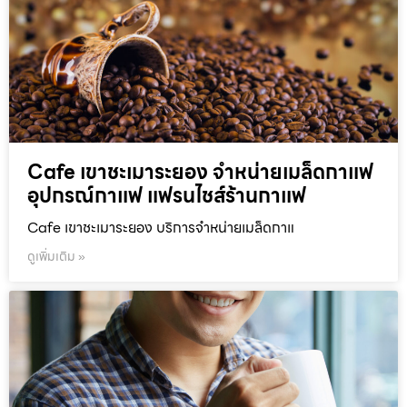
Cafe เขาชะเมาระยอง จำหน่ายเมล็ดกาแฟ
อุปกรณ์กาแฟ แฟรนไชส์ร้านกาแฟ
Cafe เขาชะเมาระยอง บริการจำหน่ายเมล็ดกาแ
ดูเพิ่มเติม »