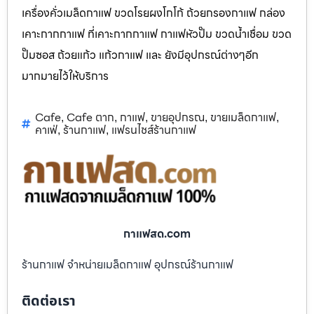
เครื่องคั่วเมล็ดกาแฟ ขวดโรยผงโกโก้ ถ้วยกรองกาแฟ กล่อง
เคาะกากกาแฟ ที่เคาะกากกาแฟ กาแฟหัวปั๊ม ขวดน้ำเชื่อม ขวด
ปั๊มซอส ถ้วยแก้ว แก้วกาแฟ และ ยังมีอุปกรณ์ต่างๆอีก
มากมายไว้ให้บริการ
Cafe
Cafe ตาก
กาแฟ
ขายอุปกรณ
ขายเมล็ดกาแฟ
,
,
,
,
,
คาเฟ่
ร้านกาแฟ
แฟรนไชส์ร้านกาแฟ
,
,
กาแฟสด.com
ร้านกาแฟ จำหน่ายเมล็ดกาแฟ อุปกรณ์ร้านกาแฟ
ติดต่อเรา