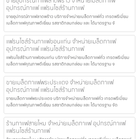
ขายอุปกรณ์กาแฟลาดพร้าว จำหน่ายเมล็ดกาแฟ
อุปกรณ์กาแฟ แฟรนไชส์ร้านกาแฟ
ขายอุปกรณ์กาแฟลาดพร้าว บริการจำหน่ายเมล็ดกาแฟคั่ว เกรดพรีเมี่ยม
เมล็ดกาแฟคุณภาพดีเยี่ยม รสชาติกลมกล่อม และ ได้มาตรฐาน จั
แฟรนไชส์ร้านกาแฟขอนแก่น จำหน่ายเมล็ดกาแฟ
อุปกรณ์กาแฟ แฟรนไชส์ร้านกาแฟ
แฟรนไชส์ร้านกาแฟขอนแก่น บริการจำหน่ายเมล็ดกาแฟคั่ว เกรดพรีเมี่ยม
เมล็ดกาแฟคุณภาพดีเยี่ยม รสชาติกลมกล่อม และ ได้มาตรฐาน จ
ขายเมล็ดกาแฟพระประแดง จำหน่ายเมล็ดกาแฟ
อุปกรณ์กาแฟ แฟรนไชส์ร้านกาแฟ
ขายเมล็ดกาแฟพระประแดง บริการจำหน่ายเมล็ดกาแฟคั่ว เกรดพรีเมี่ยม
เมล็ดกาแฟคุณภาพดีเยี่ยม รสชาติกลมกล่อม และ ได้มาตรฐาน จัด
ร้านกาแฟสายไหม จำหน่ายเมล็ดกาแฟ อุปกรณ์กาแฟ
แฟรนไชส์ร้านกาแฟ