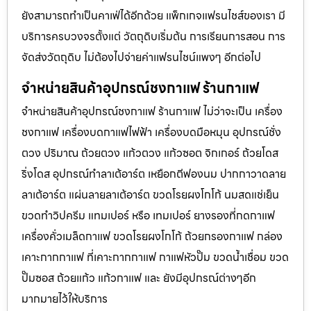
ยังสามารถทำเป็นคาเฟ่ได้อีกด้วย แพ็กเกจแฟรนไชส์ของเรา มี
บริการครบวงจรตั้งแต่ วัตถุดิบเริ่มต้น การเรียนการสอน การ
จัดส่งวัตถุดิบ ไม่ต้องไปจ่ายค่าเเฟรนไชน์แพงๆ อีกต่อไป
จำหน่ายสินค้าอุปกรณ์ชงกาแฟ ร้านกาแฟ
จำหน่ายสินค้าอุปกรณ์ชงกาแฟ ร้านกาแฟ ไม่ว่าจะเป็น เครื่อง
ชงกาแฟ เครื่องบดกาแฟไฟฟ้า เครื่องบดมือหมุน อุปกรณ์ชั่ง
ตวง ปริมาณ ถ้วยตวง แก้วตวง แก้วซอต จิกเกอร์ ถ้วยโดส
ริ่งโดส อุปกรณ์ทำลาเต้อาร์ต เหยือกตีฟองนม ปากกาวาดลาย
ลาเต้อาร์ต แผ่นลายลาเต้อาร์ต ขวดโรยผงโกโก้ นมสดแช่เย็น
ขวดทำวิปครีม แทมเปอร์ หรือ เทมเปอร์ ยางรองที่กดกาแฟ
เครื่องคั่วเมล็ดกาแฟ ขวดโรยผงโกโก้ ถ้วยกรองกาแฟ กล่อง
เคาะกากกาแฟ ที่เคาะกากกาแฟ กาแฟหัวปั๊ม ขวดน้ำเชื่อม ขวด
ปั๊มซอส ถ้วยแก้ว แก้วกาแฟ และ ยังมีอุปกรณ์ต่างๆอีก
มากมายไว้ให้บริการ