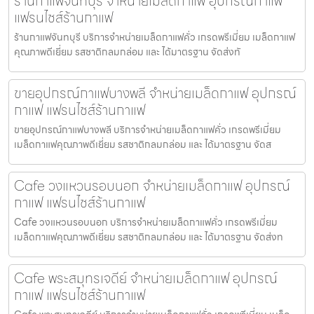
ร้านกาแฟจันทบุรี จำหน่ายเมล็ดกาแฟ อุปกรณ์กาแฟ
แฟรนไชส์ร้านกาแฟ
ร้านกาแฟจันทบุรี บริการจำหน่ายเมล็ดกาแฟคั่ว เกรดพรีเมี่ยม เมล็ดกาแฟ
คุณภาพดีเยี่ยม รสชาติกลมกล่อม และ ได้มาตรฐาน จัดส่งทั
ขายอุปกรณ์กาแฟบางพลี จำหน่ายเมล็ดกาแฟ อุปกรณ์
กาแฟ แฟรนไชส์ร้านกาแฟ
ขายอุปกรณ์กาแฟบางพลี บริการจำหน่ายเมล็ดกาแฟคั่ว เกรดพรีเมี่ยม
เมล็ดกาแฟคุณภาพดีเยี่ยม รสชาติกลมกล่อม และ ได้มาตรฐาน จัดส
Cafe วงแหวนรอบนอก จำหน่ายเมล็ดกาแฟ อุปกรณ์
กาแฟ แฟรนไชส์ร้านกาแฟ
Cafe วงแหวนรอบนอก บริการจำหน่ายเมล็ดกาแฟคั่ว เกรดพรีเมี่ยม
เมล็ดกาแฟคุณภาพดีเยี่ยม รสชาติกลมกล่อม และ ได้มาตรฐาน จัดส่งท
Cafe พระสมุทรเจดีย์ จำหน่ายเมล็ดกาแฟ อุปกรณ์
กาแฟ แฟรนไชส์ร้านกาแฟ