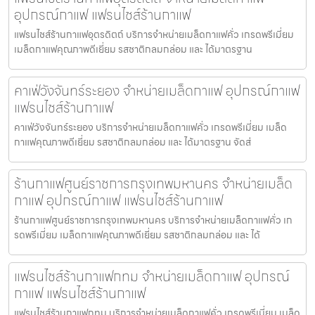
อุปกรณ์กาแฟ แฟรนไชส์ร้านกาแฟ
แฟรนไชส์ร้านกาแฟอุตรดิตถ์ บริการจำหน่ายเมล็ดกาแฟคั่ว เกรดพรีเมี่ยม
เมล็ดกาแฟคุณภาพดีเยี่ยม รสชาติกลมกล่อม และ ได้มาตรฐาน
คาเฟ่วังจันทร์ระยอง จำหน่ายเมล็ดกาแฟ อุปกรณ์กาแฟ
แฟรนไชส์ร้านกาแฟ
คาเฟ่วังจันทร์ระยอง บริการจำหน่ายเมล็ดกาแฟคั่ว เกรดพรีเมี่ยม เมล็ด
กาแฟคุณภาพดีเยี่ยม รสชาติกลมกล่อม และ ได้มาตรฐาน จัดส่
ร้านกาแฟศูนย์ราชการกรุงเทพมหานคร จำหน่ายเมล็ด
กาแฟ อุปกรณ์กาแฟ แฟรนไชส์ร้านกาแฟ
ร้านกาแฟศูนย์ราชการกรุงเทพมหานคร บริการจำหน่ายเมล็ดกาแฟคั่ว เก
รดพรีเมี่ยม เมล็ดกาแฟคุณภาพดีเยี่ยม รสชาติกลมกล่อม และ ได้
แฟรนไชส์ร้านกาแฟกทม จำหน่ายเมล็ดกาแฟ อุปกรณ์
กาแฟ แฟรนไชส์ร้านกาแฟ
แฟรนไชส์ร้านกาแฟกทม บริการจำหน่ายเมล็ดกาแฟคั่ว เกรดพรีเมี่ยม เมล็ด