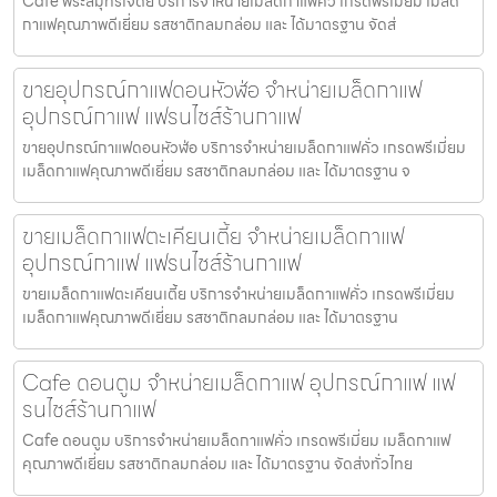
Cafe พระสมุทรเจดีย์ บริการจำหน่ายเมล็ดกาแฟคั่ว เกรดพรีเมี่ยม เมล็ด
กาแฟคุณภาพดีเยี่ยม รสชาติกลมกล่อม และ ได้มาตรฐาน จัดส่
ขายอุปกรณ์กาแฟดอนหัวฬ่อ จำหน่ายเมล็ดกาแฟ
อุปกรณ์กาแฟ แฟรนไชส์ร้านกาแฟ
ขายอุปกรณ์กาแฟดอนหัวฬ่อ บริการจำหน่ายเมล็ดกาแฟคั่ว เกรดพรีเมี่ยม
เมล็ดกาแฟคุณภาพดีเยี่ยม รสชาติกลมกล่อม และ ได้มาตรฐาน จ
ขายเมล็ดกาแฟตะเคียนเตี้ย จำหน่ายเมล็ดกาแฟ
อุปกรณ์กาแฟ แฟรนไชส์ร้านกาแฟ
ขายเมล็ดกาแฟตะเคียนเตี้ย บริการจำหน่ายเมล็ดกาแฟคั่ว เกรดพรีเมี่ยม
เมล็ดกาแฟคุณภาพดีเยี่ยม รสชาติกลมกล่อม และ ได้มาตรฐาน
Cafe ดอนตูม จำหน่ายเมล็ดกาแฟ อุปกรณ์กาแฟ แฟ
รนไชส์ร้านกาแฟ
Cafe ดอนตูม บริการจำหน่ายเมล็ดกาแฟคั่ว เกรดพรีเมี่ยม เมล็ดกาแฟ
คุณภาพดีเยี่ยม รสชาติกลมกล่อม และ ได้มาตรฐาน จัดส่งทั่วไทย