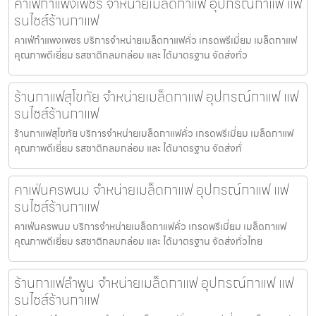
คาเฟ่กำแพงเพชร จำหน่ายเมล็ดกาแฟ อุปกรณ์กาแฟ แฟ
รนไชส์ร้านกาแฟ
คาเฟ่กำแพงเพชร บริการจำหน่ายเมล็ดกาแฟคั่ว เกรดพรีเมี่ยม เมล็ดกาแฟ
คุณภาพดีเยี่ยม รสชาติกลมกล่อม และ ได้มาตรฐาน จัดส่งทั่ว
ร้านกาแฟสุโขทัย จำหน่ายเมล็ดกาแฟ อุปกรณ์กาแฟ แฟ
รนไชส์ร้านกาแฟ
ร้านกาแฟสุโขทัย บริการจำหน่ายเมล็ดกาแฟคั่ว เกรดพรีเมี่ยม เมล็ดกาแฟ
คุณภาพดีเยี่ยม รสชาติกลมกล่อม และ ได้มาตรฐาน จัดส่งทั่
คาเฟ่นครพนม จำหน่ายเมล็ดกาแฟ อุปกรณ์กาแฟ แฟ
รนไชส์ร้านกาแฟ
คาเฟ่นครพนม บริการจำหน่ายเมล็ดกาแฟคั่ว เกรดพรีเมี่ยม เมล็ดกาแฟ
คุณภาพดีเยี่ยม รสชาติกลมกล่อม และ ได้มาตรฐาน จัดส่งทั่วไทย
ร้านกาแฟลำพูน จำหน่ายเมล็ดกาแฟ อุปกรณ์กาแฟ แฟ
รนไชส์ร้านกาแฟ