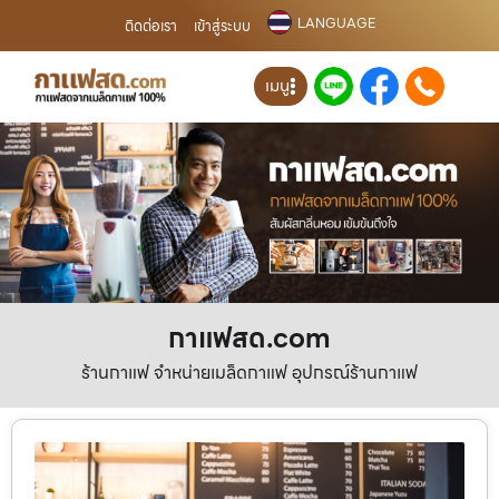
LANGUAGE
ติดต่อเรา
เข้าสู่ระบบ
เมนู
กาแฟสด.com
ร้านกาแฟ จำหน่ายเมล็ดกาแฟ อุปกรณ์ร้านกาแฟ