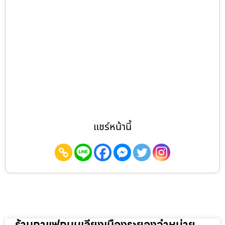
แชร์หน้านี้
ร้านกาแฟถนนเลี่ยงเมืองระยองจำหน่าย