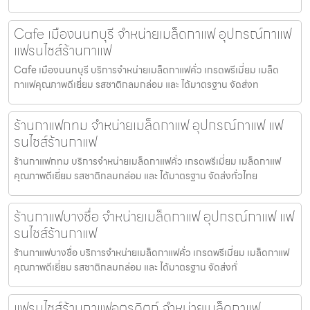
Cafe เมืองนนทบุรี จำหน่ายเมล็ดกาแฟ อุปกรณ์กาแฟ
แฟรนไชส์ร้านกาแฟ
Cafe เมืองนนทบุรี บริการจำหน่ายเมล็ดกาแฟคั่ว เกรดพรีเมี่ยม เมล็ด
กาแฟคุณภาพดีเยี่ยม รสชาติกลมกล่อม และ ได้มาตรฐาน จัดส่งท
ร้านกาแฟกทม จำหน่ายเมล็ดกาแฟ อุปกรณ์กาแฟ แฟ
รนไชส์ร้านกาแฟ
ร้านกาแฟกทม บริการจำหน่ายเมล็ดกาแฟคั่ว เกรดพรีเมี่ยม เมล็ดกาแฟ
คุณภาพดีเยี่ยม รสชาติกลมกล่อม และ ได้มาตรฐาน จัดส่งทั่วไทย
ร้านกาแฟบางซื่อ จำหน่ายเมล็ดกาแฟ อุปกรณ์กาแฟ แฟ
รนไชส์ร้านกาแฟ
ร้านกาแฟบางซื่อ บริการจำหน่ายเมล็ดกาแฟคั่ว เกรดพรีเมี่ยม เมล็ดกาแฟ
คุณภาพดีเยี่ยม รสชาติกลมกล่อม และ ได้มาตรฐาน จัดส่งทั่
แฟรนไชส์ร้านกาแฟอุตรดิตถ์ จำหน่ายเมล็ดกาแฟ