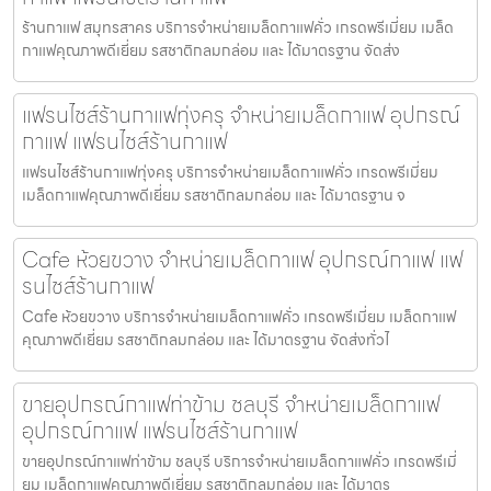
ร้านกาแฟ สมุทรสาคร บริการจำหน่ายเมล็ดกาแฟคั่ว เกรดพรีเมี่ยม เมล็ด
กาแฟคุณภาพดีเยี่ยม รสชาติกลมกล่อม และ ได้มาตรฐาน จัดส่ง
แฟรนไชส์ร้านกาแฟทุ่งครุ จำหน่ายเมล็ดกาแฟ อุปกรณ์
กาแฟ แฟรนไชส์ร้านกาแฟ
แฟรนไชส์ร้านกาแฟทุ่งครุ บริการจำหน่ายเมล็ดกาแฟคั่ว เกรดพรีเมี่ยม
เมล็ดกาแฟคุณภาพดีเยี่ยม รสชาติกลมกล่อม และ ได้มาตรฐาน จ
Cafe ห้วยขวาง จำหน่ายเมล็ดกาแฟ อุปกรณ์กาแฟ แฟ
รนไชส์ร้านกาแฟ
Cafe ห้วยขวาง บริการจำหน่ายเมล็ดกาแฟคั่ว เกรดพรีเมี่ยม เมล็ดกาแฟ
คุณภาพดีเยี่ยม รสชาติกลมกล่อม และ ได้มาตรฐาน จัดส่งทั่วไ
ขายอุปกรณ์กาแฟท่าข้าม ชลบุรี จำหน่ายเมล็ดกาแฟ
อุปกรณ์กาแฟ แฟรนไชส์ร้านกาแฟ
ขายอุปกรณ์กาแฟท่าข้าม ชลบุรี บริการจำหน่ายเมล็ดกาแฟคั่ว เกรดพรีเมี่
ยม เมล็ดกาแฟคุณภาพดีเยี่ยม รสชาติกลมกล่อม และ ได้มาตร