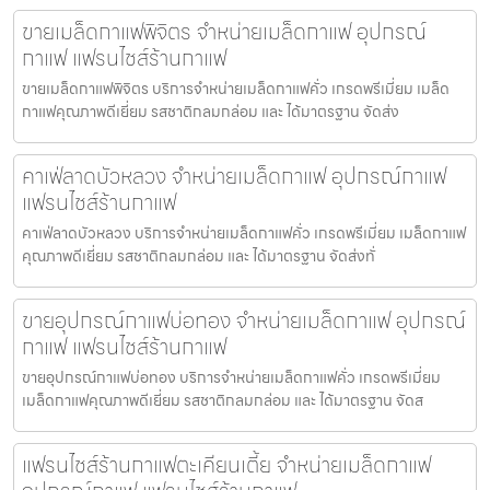
ขายเมล็ดกาแฟพิจิตร จำหน่ายเมล็ดกาแฟ อุปกรณ์
กาแฟ แฟรนไชส์ร้านกาแฟ
ขายเมล็ดกาแฟพิจิตร บริการจำหน่ายเมล็ดกาแฟคั่ว เกรดพรีเมี่ยม เมล็ด
กาแฟคุณภาพดีเยี่ยม รสชาติกลมกล่อม และ ได้มาตรฐาน จัดส่ง
คาเฟ่ลาดบัวหลวง จำหน่ายเมล็ดกาแฟ อุปกรณ์กาแฟ
แฟรนไชส์ร้านกาแฟ
คาเฟ่ลาดบัวหลวง บริการจำหน่ายเมล็ดกาแฟคั่ว เกรดพรีเมี่ยม เมล็ดกาแฟ
คุณภาพดีเยี่ยม รสชาติกลมกล่อม และ ได้มาตรฐาน จัดส่งทั่
ขายอุปกรณ์กาแฟบ่อทอง จำหน่ายเมล็ดกาแฟ อุปกรณ์
กาแฟ แฟรนไชส์ร้านกาแฟ
ขายอุปกรณ์กาแฟบ่อทอง บริการจำหน่ายเมล็ดกาแฟคั่ว เกรดพรีเมี่ยม
เมล็ดกาแฟคุณภาพดีเยี่ยม รสชาติกลมกล่อม และ ได้มาตรฐาน จัดส
แฟรนไชส์ร้านกาแฟตะเคียนเตี้ย จำหน่ายเมล็ดกาแฟ