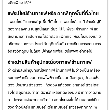
ผลิตเพียง 15%
แฟรน์ไชน์ร้านกาแฟ หรือ คาเฟ่ ทุกพื้นที่ทั่วไทย
แฟรน์ไชน์ร้านกาแฟทุกพื้นที่ทั่วไทย แฟรนไชส์ขายดี สำหรับผู้ที่
ต้องการลงทุน ในยุคนี้เลยทีเดียว ไม่ใช่เพียงแค่ร้านกาแฟ แต่
ยังสามารถทำเป็นคาเฟ่ได้อีกด้วย แพ็กเกจแฟรนไชส์ของเรา มี
บริการครบวงจรตั้งแต่ วัตถุดิบเริ่มต้น การเรียนการสอน การ
จัดส่งวัตถุดิบ ไม่ต้องไปจ่ายค่าเเฟรนไชน์แพงๆ อีกต่อไป
จำหน่ายสินค้าอุปกรณ์ชงกาแฟ ร้านกาแฟ
จำหน่ายสินค้าอุปกรณ์ชงกาแฟ ร้านกาแฟ ไม่ว่าจะเป็น เครื่อง
ชงกาแฟ เครื่องบดกาแฟไฟฟ้า เครื่องบดมือหมุน อุปกรณ์ชั่ง
ตวง ปริมาณ ถ้วยตวง แก้วตวง แก้วซอต จิกเกอร์ ถ้วยโดส
ริ่งโดส อุปกรณ์ทำลาเต้อาร์ต เหยือกตีฟองนม ปากกาวาดลาย
ลาเต้อาร์ต แผ่นลายลาเต้อาร์ต ขวดโรยผงโกโก้ นมสดแช่เย็น
ขวดทำวิปครีม แทมเปอร์ หรือ เทมเปอร์ ยางรองที่กดกาแฟ