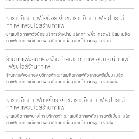
ขายเมล็ดกาแฟวังน้อย จำหน่ายเมล็ดกาแฟ อุปกรณ์
กาแฟ แฟรนไชส์ร้านกาแฟ
ขายเมล็ดกาแฟวังน้อย บริการจำหน่ายเมล็ดกาแฟคั่ว เกรดพรีเมี่ยม เมล็ด
กาแฟคุณภาพดีเยี่ยม รสชาติกลมกล่อม และ ได้มาตรฐาน จัดส่
ร้านกาแฟจอมทอง จำหน่ายเมล็ดกาแฟ อุปกรณ์กาแฟ
แฟรนไชส์ร้านกาแฟ
ร้านกาแฟจอมทอง บริการจำหน่ายเมล็ดกาแฟคั่ว เกรดพรีเมี่ยม เมล็ด
กาแฟคุณภาพดีเยี่ยม รสชาติกลมกล่อม และ ได้มาตรฐาน จัดส่งทั่ว
ขายเมล็ดกาแฟบางไทร จำหน่ายเมล็ดกาแฟ อุปกรณ์
กาแฟ แฟรนไชส์ร้านกาแฟ
ขายเมล็ดกาแฟบางไทร บริการจำหน่ายเมล็ดกาแฟคั่ว เกรดพรีเมี่ยม เมล็ด
กาแฟคุณภาพดีเยี่ยม รสชาติกลมกล่อม และ ได้มาตรฐาน จัดส่ง