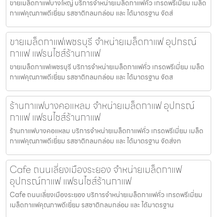
ขายเมล็ดกาแฟบางใหญ่ บริการจำหน่ายเมล็ดกาแฟคั่ว เกรดพรีเมี่ยม เมล็ด
กาแฟคุณภาพดีเยี่ยม รสชาติกลมกล่อม และ ได้มาตรฐาน จัดส่
ขายเมล็ดกาแฟเพชรบุรี จำหน่ายเมล็ดกาแฟ อุปกรณ์
กาแฟ แฟรนไชส์ร้านกาแฟ
ขายเมล็ดกาแฟเพชรบุรี บริการจำหน่ายเมล็ดกาแฟคั่ว เกรดพรีเมี่ยม เมล็ด
กาแฟคุณภาพดีเยี่ยม รสชาติกลมกล่อม และ ได้มาตรฐาน จัดส
ร้านกาแฟบางคอแหลม จำหน่ายเมล็ดกาแฟ อุปกรณ์
กาแฟ แฟรนไชส์ร้านกาแฟ
ร้านกาแฟบางคอแหลม บริการจำหน่ายเมล็ดกาแฟคั่ว เกรดพรีเมี่ยม เมล็ด
กาแฟคุณภาพดีเยี่ยม รสชาติกลมกล่อม และ ได้มาตรฐาน จัดส่งท
Cafe ถนนเลี่ยงเมืองระยอง จำหน่ายเมล็ดกาแฟ
อุปกรณ์กาแฟ แฟรนไชส์ร้านกาแฟ
Cafe ถนนเลี่ยงเมืองระยอง บริการจำหน่ายเมล็ดกาแฟคั่ว เกรดพรีเมี่ยม
เมล็ดกาแฟคุณภาพดีเยี่ยม รสชาติกลมกล่อม และ ได้มาตรฐาน