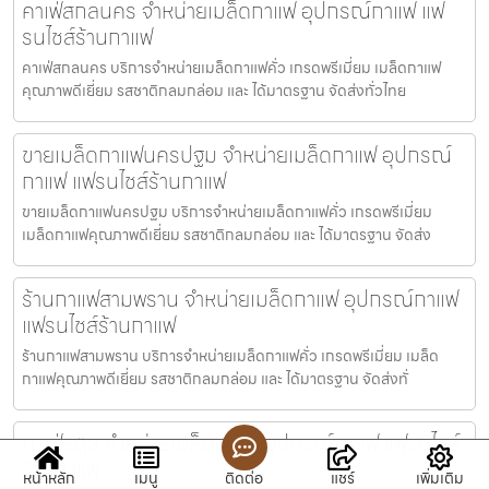
คาเฟ่สกลนคร จำหน่ายเมล็ดกาแฟ อุปกรณ์กาแฟ แฟ
รนไชส์ร้านกาแฟ
คาเฟ่สกลนคร บริการจำหน่ายเมล็ดกาแฟคั่ว เกรดพรีเมี่ยม เมล็ดกาแฟ
คุณภาพดีเยี่ยม รสชาติกลมกล่อม และ ได้มาตรฐาน จัดส่งทั่วไทย
ขายเมล็ดกาแฟนครปฐม จำหน่ายเมล็ดกาแฟ อุปกรณ์
กาแฟ แฟรนไชส์ร้านกาแฟ
ขายเมล็ดกาแฟนครปฐม บริการจำหน่ายเมล็ดกาแฟคั่ว เกรดพรีเมี่ยม
เมล็ดกาแฟคุณภาพดีเยี่ยม รสชาติกลมกล่อม และ ได้มาตรฐาน จัดส่ง
ร้านกาแฟสามพราน จำหน่ายเมล็ดกาแฟ อุปกรณ์กาแฟ
แฟรนไชส์ร้านกาแฟ
ร้านกาแฟสามพราน บริการจำหน่ายเมล็ดกาแฟคั่ว เกรดพรีเมี่ยม เมล็ด
กาแฟคุณภาพดีเยี่ยม รสชาติกลมกล่อม และ ได้มาตรฐาน จัดส่งทั่
คาเฟ่สตูล จำหน่ายเมล็ดกาแฟ อุปกรณ์กาแฟ แฟรนไชส์
ร้านกาแฟ
หน้าหลัก
เมนู
ติดต่อ
แชร์
เพิ่มเติม