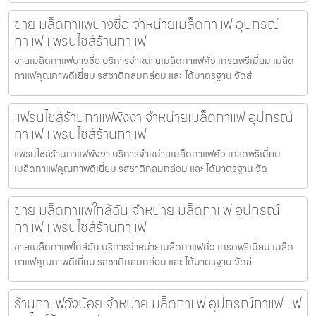
ขายเมล็ดกาแฟบางซื่อ จำหน่ายเมล็ดกาแฟ อุปกรณ์
กาแฟ แฟรนไชส์ร้านกาแฟ
ขายเมล็ดกาแฟบางซื่อ บริการจำหน่ายเมล็ดกาแฟคั่ว เกรดพรีเมี่ยม เมล็ด
กาแฟคุณภาพดีเยี่ยม รสชาติกลมกล่อม และ ได้มาตรฐาน จัดส่
แฟรนไชส์ร้านกาแฟพังงา จำหน่ายเมล็ดกาแฟ อุปกรณ์
กาแฟ แฟรนไชส์ร้านกาแฟ
แฟรนไชส์ร้านกาแฟพังงา บริการจำหน่ายเมล็ดกาแฟคั่ว เกรดพรีเมี่ยม
เมล็ดกาแฟคุณภาพดีเยี่ยม รสชาติกลมกล่อม และ ได้มาตรฐาน จัด
ขายเมล็ดกาแฟใกล้ฉัน จำหน่ายเมล็ดกาแฟ อุปกรณ์
กาแฟ แฟรนไชส์ร้านกาแฟ
ขายเมล็ดกาแฟใกล้ฉัน บริการจำหน่ายเมล็ดกาแฟคั่ว เกรดพรีเมี่ยม เมล็ด
กาแฟคุณภาพดีเยี่ยม รสชาติกลมกล่อม และ ได้มาตรฐาน จัดส่
ร้านกาแฟวังน้อย จำหน่ายเมล็ดกาแฟ อุปกรณ์กาแฟ แฟ