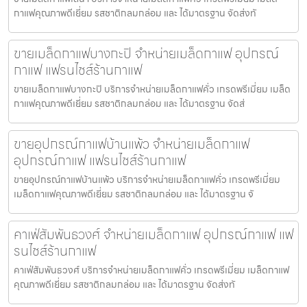
กาแฟคุณภาพดีเยี่ยม รสชาติกลมกล่อม และ ได้มาตรฐาน จัดส่งทั
ขายเมล็ดกาแฟบางกะปิ จำหน่ายเมล็ดกาแฟ อุปกรณ์
กาแฟ แฟรนไชส์ร้านกาแฟ
ขายเมล็ดกาแฟบางกะปิ บริการจำหน่ายเมล็ดกาแฟคั่ว เกรดพรีเมี่ยม เมล็ด
กาแฟคุณภาพดีเยี่ยม รสชาติกลมกล่อม และ ได้มาตรฐาน จัดส่
ขายอุปกรณ์กาแฟบ้านแพ้ว จำหน่ายเมล็ดกาแฟ
อุปกรณ์กาแฟ แฟรนไชส์ร้านกาแฟ
ขายอุปกรณ์กาแฟบ้านแพ้ว บริการจำหน่ายเมล็ดกาแฟคั่ว เกรดพรีเมี่ยม
เมล็ดกาแฟคุณภาพดีเยี่ยม รสชาติกลมกล่อม และ ได้มาตรฐาน จั
คาเฟ่สัมพันธวงศ์ จำหน่ายเมล็ดกาแฟ อุปกรณ์กาแฟ แฟ
รนไชส์ร้านกาแฟ
คาเฟ่สัมพันธวงศ์ บริการจำหน่ายเมล็ดกาแฟคั่ว เกรดพรีเมี่ยม เมล็ดกาแฟ
คุณภาพดีเยี่ยม รสชาติกลมกล่อม และ ได้มาตรฐาน จัดส่งทั