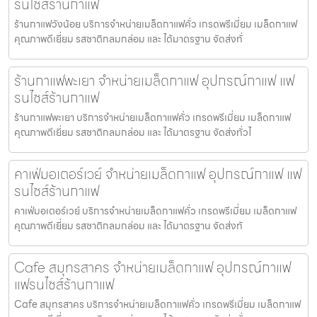
รนไชส์ร้านกาแฟ
ร้านกาแฟวังน้อย บริการจำหน่ายเมล็ดกาแฟคั่ว เกรดพรีเมี่ยม เมล็ดกาแฟ
คุณภาพดีเยี่ยม รสชาติกลมกล่อม และ ได้มาตรฐาน จัดส่งทั่
ร้านกาแฟพะเยา จำหน่ายเมล็ดกาแฟ อุปกรณ์กาแฟ แฟ
รนไชส์ร้านกาแฟ
ร้านกาแฟพะเยา บริการจำหน่ายเมล็ดกาแฟคั่ว เกรดพรีเมี่ยม เมล็ดกาแฟ
คุณภาพดีเยี่ยม รสชาติกลมกล่อม และ ได้มาตรฐาน จัดส่งทั่วไ
คาเฟ่มอเตอร์เวย์ จำหน่ายเมล็ดกาแฟ อุปกรณ์กาแฟ แฟ
รนไชส์ร้านกาแฟ
คาเฟ่มอเตอร์เวย์ บริการจำหน่ายเมล็ดกาแฟคั่ว เกรดพรีเมี่ยม เมล็ดกาแฟ
คุณภาพดีเยี่ยม รสชาติกลมกล่อม และ ได้มาตรฐาน จัดส่งทั
Cafe สมุทรสาคร จำหน่ายเมล็ดกาแฟ อุปกรณ์กาแฟ
แฟรนไชส์ร้านกาแฟ
Cafe สมุทรสาคร บริการจำหน่ายเมล็ดกาแฟคั่ว เกรดพรีเมี่ยม เมล็ดกาแฟ