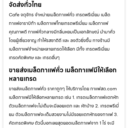
จัดส่งทั่วไทย
Cafe จตุจักร จำหน่ายเมล็ดกาแฟคั่ว เกรดพรีเมี่ยม เมล็ด
กาแฟอาราบิก้า เมล็ดกาแฟไทยเกรดพรีเมี่ยม เมล็ดกาแฟ
คุณภาพดี กาแฟคั่วกลางมีกลิ่นหอมเป็นเอกลักษณ์ นำมาคั่ว
โดยผู้เชี่ยวชาญ ทำให้รสชาติดี และ ลงตัวยิ่งขึ้น ทางร้านมี
เมล็ดกาแฟจำหน่ายหลายเกรดให้เลือก มีทั้ง เกรดพรีเมี่ยม
เกรดคัดพิเศษ และ เกรดอื่นๆ
ขายส่งเมล็ดกาแฟคั่ว เมล็ดกาแฟมีให้เลือก
หลายเกรด
ขายส่งเมล็ดกาแฟคั่ว ราคาถูกๆ ให้บริการโดย กาแฟสด.com
เมล็ดกาแฟมีให้เลือกหลายเกรด เช่น 1. เกรดเมล็ดกาแฟแตกหัก
ตัวเมล็ดกาแฟจะไม่เต็มจะมีลอยแตก และ หักบ้าง 2. เกรดพรีเมี่
ยม ตัวเมล็ดกาแฟจะเต็มสวยงามไม่มีรอยแตกหักของกาแฟ 3.
คัดเกรดพิเศษ ตัวนี้บอกเลยสุดยอดเมล็ดกาแฟจาก 1 ไร่ จะมี