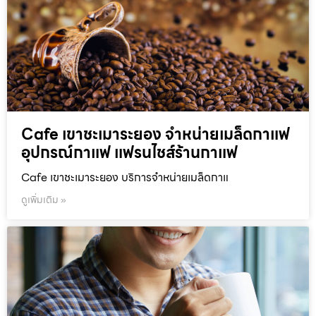
Cafe เขาชะเมาระยอง จำหน่ายเมล็ดกาแฟ
อุปกรณ์กาแฟ แฟรนไชส์ร้านกาแฟ
Cafe เขาชะเมาระยอง บริการจำหน่ายเมล็ดกาแ
ดูเพิ่มเติม »