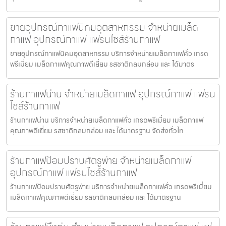
ขายอุปกรณ์กาแฟนิคมอุตสาหกรรม จำหน่ายเมล็ด
กาแฟ อุปกรณ์กาแฟ แฟรนไชส์ร้านกาแฟ
ขายอุปกรณ์กาแฟนิคมอุตสาหกรรม บริการจำหน่ายเมล็ดกาแฟคั่ว เกรด
พรีเมี่ยม เมล็ดกาแฟคุณภาพดีเยี่ยม รสชาติกลมกล่อม และ ได้มาตร
ร้านกาแฟน่าน จำหน่ายเมล็ดกาแฟ อุปกรณ์กาแฟ แฟรน
ไชส์ร้านกาแฟ
ร้านกาแฟน่าน บริการจำหน่ายเมล็ดกาแฟคั่ว เกรดพรีเมี่ยม เมล็ดกาแฟ
คุณภาพดีเยี่ยม รสชาติกลมกล่อม และ ได้มาตรฐาน จัดส่งทั่วไท
ร้านกาแฟป้อมปราบศัตรูพ่าย จำหน่ายเมล็ดกาแฟ
อุปกรณ์กาแฟ แฟรนไชส์ร้านกาแฟ
ร้านกาแฟป้อมปราบศัตรูพ่าย บริการจำหน่ายเมล็ดกาแฟคั่ว เกรดพรีเมี่ยม
เมล็ดกาแฟคุณภาพดีเยี่ยม รสชาติกลมกล่อม และ ได้มาตรฐาน