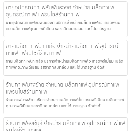
ขายอุปกรณ์กาแฟสัมพันธวงศ์ จำหน่ายเมล็ดกาแฟ
อุปกรณ์กาแฟ แฟรนไชส์ร้านกาแฟ
ขายอุปกรณ์กาแฟสัมพันธวงศ์ บริการจำหน่ายเมล็ดกาแฟคั่ว เกรดพรีเมี่
ยม เมล็ดกาแฟคุณภาพดีเยี่ยม รสชาติกลมกล่อม และ ได้มาตรฐาน
ขายเมล็ดกาแฟนาเกลือ จำหน่ายเมล็ดกาแฟ อุปกรณ์
กาแฟ แฟรนไชส์ร้านกาแฟ
ขายเมล็ดกาแฟนาเกลือ บริการจำหน่ายเมล็ดกาแฟคั่ว เกรดพรีเมี่ยม เมล็ด
กาแฟคุณภาพดีเยี่ยม รสชาติกลมกล่อม และ ได้มาตรฐาน จัดส่
ร้านกาแฟบางซ้าย จำหน่ายเมล็ดกาแฟ อุปกรณ์กาแฟ
แฟรนไชส์ร้านกาแฟ
ร้านกาแฟบางซ้าย บริการจำหน่ายเมล็ดกาแฟคั่ว เกรดพรีเมี่ยม เมล็ดกาแฟ
คุณภาพดีเยี่ยม รสชาติกลมกล่อม และ ได้มาตรฐาน จัดส่งทั่
ร้านกาแฟสิงห์บุรี จำหน่ายเมล็ดกาแฟ อุปกรณ์กาแฟ แฟ
รนไชส์ร้านกาแฟ