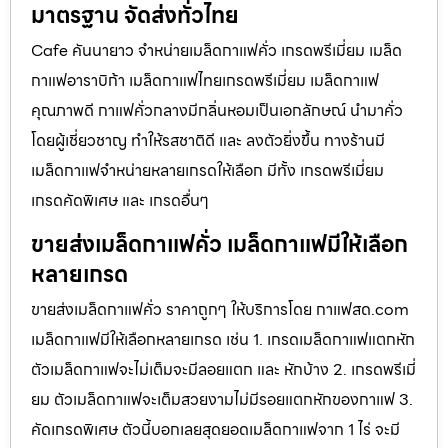
มาตรฐาน จัดส่งทั่วไทย
Cafe คันนายาว จำหน่ายเมล็ดกาแฟคั่ว เกรดพรีเมี่ยม เมล็ด
กาแฟอาราบิก้า เมล็ดกาแฟไทยเกรดพรีเมี่ยม เมล็ดกาแฟ
คุณภาพดี กาแฟคั่วกลางมีกลิ่นหอมเป็นเอกลักษณ์ นำมาคั่ว
โดยผู้เชี่ยวชาญ ทำให้รสชาติดี และ ลงตัวยิ่งขึ้น ทางร้านมี
เมล็ดกาแฟจำหน่ายหลายเกรดให้เลือก มีทั้ง เกรดพรีเมี่ยม
เกรดคัดพิเศษ และ เกรดอื่นๆ
ขายส่งเมล็ดกาแฟคั่ว เมล็ดกาแฟมีให้เลือก
หลายเกรด
ขายส่งเมล็ดกาแฟคั่ว ราคาถูกๆ ให้บริการโดย กาแฟสด.com
เมล็ดกาแฟมีให้เลือกหลายเกรด เช่น 1. เกรดเมล็ดกาแฟแตกหัก
ตัวเมล็ดกาแฟจะไม่เต็มจะมีลอยแตก และ หักบ้าง 2. เกรดพรีเมี่
ยม ตัวเมล็ดกาแฟจะเต็มสวยงามไม่มีรอยแตกหักของกาแฟ 3.
คัดเกรดพิเศษ ตัวนี้บอกเลยสุดยอดเมล็ดกาแฟจาก 1 ไร่ จะมี