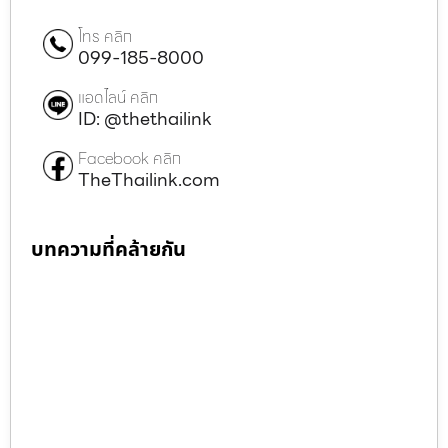
โทร คลิก
099-185-8000
แอดไลน์ คลิก
ID: @thethailink
Facebook คลิก
TheThailink.com
บทความที่คล้ายกัน