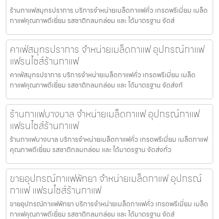
ร้านกาแฟสมุทรปราการ บริการจำหน่ายเมล็ดกาแฟคั่ว เกรดพรีเมี่ยม เมล็ด
กาแฟคุณภาพดีเยี่ยม รสชาติกลมกล่อม และ ได้มาตรฐาน จัดส่
คาเฟ่สมุทรปราการ จำหน่ายเมล็ดกาแฟ อุปกรณ์กาแฟ
แฟรนไชส์ร้านกาแฟ
คาเฟ่สมุทรปราการ บริการจำหน่ายเมล็ดกาแฟคั่ว เกรดพรีเมี่ยม เมล็ด
กาแฟคุณภาพดีเยี่ยม รสชาติกลมกล่อม และ ได้มาตรฐาน จัดส่งทั
ร้านกาแฟบางบาล จำหน่ายเมล็ดกาแฟ อุปกรณ์กาแฟ
แฟรนไชส์ร้านกาแฟ
ร้านกาแฟบางบาล บริการจำหน่ายเมล็ดกาแฟคั่ว เกรดพรีเมี่ยม เมล็ดกาแฟ
คุณภาพดีเยี่ยม รสชาติกลมกล่อม และ ได้มาตรฐาน จัดส่งทั่ว
ขายอุปกรณ์กาแฟพัทยา จำหน่ายเมล็ดกาแฟ อุปกรณ์
กาแฟ แฟรนไชส์ร้านกาแฟ
ขายอุปกรณ์กาแฟพัทยา บริการจำหน่ายเมล็ดกาแฟคั่ว เกรดพรีเมี่ยม เมล็ด
กาแฟคุณภาพดีเยี่ยม รสชาติกลมกล่อม และ ได้มาตรฐาน จัดส่