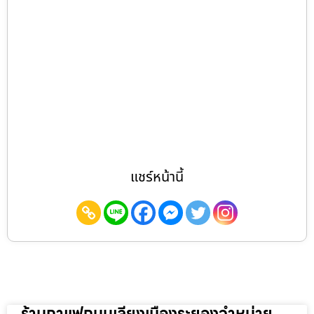
แชร์หน้านี้
ร้านกาแฟถนนเลี่ยงเมืองระยองจำหน่าย