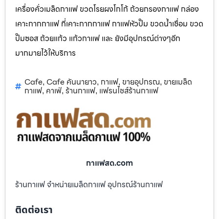
เครื่องคั่วเมล็ดกาแฟ ขวดโรยผงโกโก้ ถ้วยกรองกาแฟ กล่อง
เคาะกากกาแฟ ที่เคาะกากกาแฟ กาแฟหัวปั๊ม ขวดน้ำเชื่อม ขวด
ปั๊มซอส ถ้วยแก้ว แก้วกาแฟ และ ยังมีอุปกรณ์ต่างๆอีก
มากมายไว้ให้บริการ
Cafe
Cafe คันนายาว
กาแฟ
ขายอุปกรณ
ขายเมล็ด
,
,
,
,
กาแฟ
คาเฟ่
ร้านกาแฟ
แฟรนไชส์ร้านกาแฟ
,
,
,
กาแฟสด.com
ร้านกาแฟ จำหน่ายเมล็ดกาแฟ อุปกรณ์ร้านกาแฟ
ติดต่อเรา