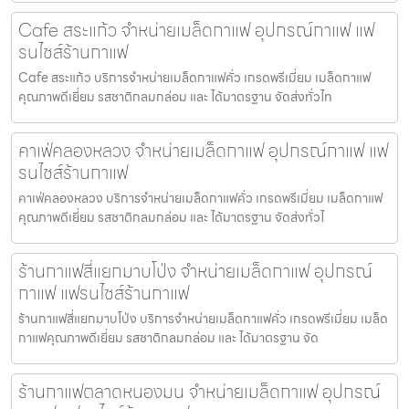
Cafe สระแก้ว จำหน่ายเมล็ดกาแฟ อุปกรณ์กาแฟ แฟ
รนไชส์ร้านกาแฟ
Cafe สระแก้ว บริการจำหน่ายเมล็ดกาแฟคั่ว เกรดพรีเมี่ยม เมล็ดกาแฟ
คุณภาพดีเยี่ยม รสชาติกลมกล่อม และ ได้มาตรฐาน จัดส่งทั่วไท
คาเฟ่คลองหลวง จำหน่ายเมล็ดกาแฟ อุปกรณ์กาแฟ แฟ
รนไชส์ร้านกาแฟ
คาเฟ่คลองหลวง บริการจำหน่ายเมล็ดกาแฟคั่ว เกรดพรีเมี่ยม เมล็ดกาแฟ
คุณภาพดีเยี่ยม รสชาติกลมกล่อม และ ได้มาตรฐาน จัดส่งทั่วไ
ร้านกาแฟสี่แยกมาบโป่ง จำหน่ายเมล็ดกาแฟ อุปกรณ์
กาแฟ แฟรนไชส์ร้านกาแฟ
ร้านกาแฟสี่แยกมาบโป่ง บริการจำหน่ายเมล็ดกาแฟคั่ว เกรดพรีเมี่ยม เมล็ด
กาแฟคุณภาพดีเยี่ยม รสชาติกลมกล่อม และ ได้มาตรฐาน จัด
ร้านกาแฟตลาดหนองมน จำหน่ายเมล็ดกาแฟ อุปกรณ์