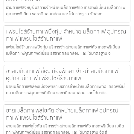
ร้านกาแฟสิงห์บุรี บริการจำหน่ายเมล็ดกาแฟคั่ว เกรดพรีเมี่ยม เมล็ดกาแฟ
คุณภาพดีเยี่ยม รสชาติกลมกล่อม และ ได้มาตรฐาน จัดส่งท
แฟรนไชส์ร้านกาแฟบึงกุ่ม จำหน่ายเมล็ดกาแฟ อุปกรณ์
กาแฟ แฟรนไชส์ร้านกาแฟ
แฟรนไชส์ร้านกาแฟบึงกุ่ม บริการจำหน่ายเมล็ดกาแฟคั่ว เกรดพรีเมี่ยม
เมล็ดกาแฟคุณภาพดีเยี่ยม รสชาติกลมกล่อม และ ได้มาตรฐาน จ
ขายเมล็ดกาแฟเลี่องเมืองพัทยา จำหน่ายเมล็ดกาแฟ
อุปกรณ์กาแฟ แฟรนไชส์ร้านกาแฟ
ขายเมล็ดกาแฟเลี่องเมืองพัทยา บริการจำหน่ายเมล็ดกาแฟคั่ว เกรดพรีเมี่
ยม เมล็ดกาแฟคุณภาพดีเยี่ยม รสชาติกลมกล่อม และ ได้มาตร
ขายเมล็ดกาแฟสุโขทัย จำหน่ายเมล็ดกาแฟ อุปกรณ์
กาแฟ แฟรนไชส์ร้านกาแฟ
ขายเมล็ดกาแฟสุโขทัย บริการจำหน่ายเมล็ดกาแฟคั่ว เกรดพรีเมี่ยม เมล็ด
กาแฟคุณภาพดีเยี่ยม รสชาติกลมกล่อม และ ได้มาตรฐาน จัดส่