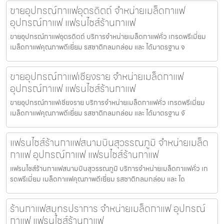
ขายอุปกรณ์กาแฟอุตรดิตถ์ จำหน่ายเมล็ดกาแฟ
อุปกรณ์กาแฟ แฟรนไชส์ร้านกาแฟ
ขายอุปกรณ์กาแฟอุตรดิตถ์ บริการจำหน่ายเมล็ดกาแฟคั่ว เกรดพรีเมี่ยม
เมล็ดกาแฟคุณภาพดีเยี่ยม รสชาติกลมกล่อม และ ได้มาตรฐาน จ
ขายอุปกรณ์กาแฟเชียงราย จำหน่ายเมล็ดกาแฟ
อุปกรณ์กาแฟ แฟรนไชส์ร้านกาแฟ
ขายอุปกรณ์กาแฟเชียงราย บริการจำหน่ายเมล็ดกาแฟคั่ว เกรดพรีเมี่ยม
เมล็ดกาแฟคุณภาพดีเยี่ยม รสชาติกลมกล่อม และ ได้มาตรฐาน จั
แฟรนไชส์ร้านกาแฟสนามบินสุวรรณภูมิ จำหน่ายเมล็ด
กาแฟ อุปกรณ์กาแฟ แฟรนไชส์ร้านกาแฟ
แฟรนไชส์ร้านกาแฟสนามบินสุวรรณภูมิ บริการจำหน่ายเมล็ดกาแฟคั่ว เก
รดพรีเมี่ยม เมล็ดกาแฟคุณภาพดีเยี่ยม รสชาติกลมกล่อม และ ได
ร้านกาแฟสมุทรปราการ จำหน่ายเมล็ดกาแฟ อุปกรณ์
กาแฟ แฟรนไชส์ร้านกาแฟ