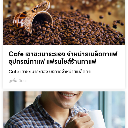
Cafe เขาชะเมาระยอง จำหน่ายเมล็ดกาแฟ
อุปกรณ์กาแฟ แฟรนไชส์ร้านกาแฟ
Cafe เขาชะเมาระยอง บริการจำหน่ายเมล็ดกาแ
ดูเพิ่มเติม »