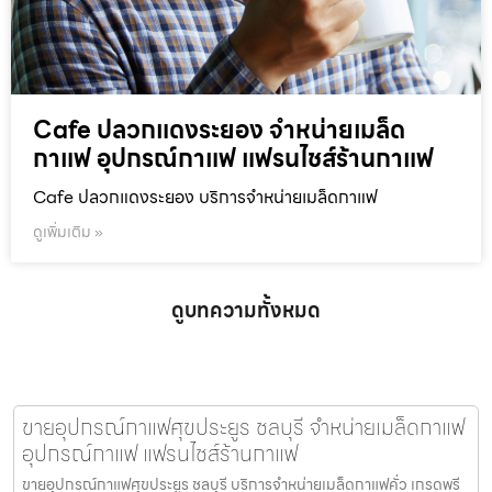
Cafe ปลวกแดงระยอง จำหน่ายเมล็ด
กาแฟ อุปกรณ์กาแฟ แฟรนไชส์ร้านกาแฟ
Cafe ปลวกแดงระยอง บริการจำหน่ายเมล็ดกาแฟ
ดูเพิ่มเติม »
ดูบทความทั้งหมด
ขายอุปกรณ์กาแฟศุขประยูร ชลบุรี จำหน่ายเมล็ดกาแฟ
อุปกรณ์กาแฟ แฟรนไชส์ร้านกาแฟ
ขายอุปกรณ์กาแฟศุขประยูร ชลบุรี บริการจำหน่ายเมล็ดกาแฟคั่ว เกรดพรี