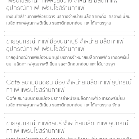
แฟรนไชส์ร้านกาแฟห้วยขวาง จำหน่ายเมล็ดกาแฟ
อุปกรณ์กาแฟ แฟรนไชส์ร้านกาแฟ
แฟรนไชส์ร้านกาแฟห้วยขวาง บริการจำหน่ายเมล็ดกาแฟคั่ว เกรดพรีเมี่ยม
เมล็ดกาแฟคุณภาพดีเยี่ยม รสชาติกลมกล่อม และ ได้มาตรฐาน
ขายอุปกรณ์กาแฟเมืองนนทบุรี จำหน่ายเมล็ดกาแฟ
อุปกรณ์กาแฟ แฟรนไชส์ร้านกาแฟ
ขายอุปกรณ์กาแฟเมืองนนทบุรี บริการจำหน่ายเมล็ดกาแฟคั่ว เกรดพรีเมี่
ยม เมล็ดกาแฟคุณภาพดีเยี่ยม รสชาติกลมกล่อม และ ได้มาตรฐา
Cafe สนามบินดอนเมือง จำหน่ายเมล็ดกาแฟ อุปกรณ์
กาแฟ แฟรนไชส์ร้านกาแฟ
Cafe สนามบินดอนเมือง บริการจำหน่ายเมล็ดกาแฟคั่ว เกรดพรีเมี่ยม
เมล็ดกาแฟคุณภาพดีเยี่ยม รสชาติกลมกล่อม และ ได้มาตรฐาน จัดส
ขายอุปกรณ์กาแฟชลบุรี จำหน่ายเมล็ดกาแฟ อุปกรณ์
กาแฟ แฟรนไชส์ร้านกาแฟ