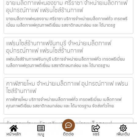
ขายเมล็ดกาแฟหนองขาม ศรีราชา จำหน่ายเมล็ดกาแฟ
อุปกรณ์กาแฟ แฟรนไชส์ร้านกาแฟ
ขายเมล็ดกาแฟหนองขาม ศรีราชา บริการจำหน่ายเมล็ดกาแฟคั่ว เกรดพรี
เมี่ยม เมล็ดกาแฟคุณภาพดีเยี่ยม รสชาติกลมกล่อม และ ได้มาตรฐ
แฟรนไชส์ร้านกาแฟจันทบุรี จำหน่ายเมล็ดกาแฟ
อุปกรณ์กาแฟ แฟรนไชส์ร้านกาแฟ
แฟรนไชส์ร้านกาแฟจันทบุรี บริการจำหน่ายเมล็ดกาแฟคั่ว เกรดพรีเมี่ยม
เมล็ดกาแฟคุณภาพดีเยี่ยม รสชาติกลมกล่อม และ ได้มาตรฐาน
คาเฟ่สายไหม จำหน่ายเมล็ดกาแฟ อุปกรณ์กาแฟ แฟรน
ไชส์ร้านกาแฟ
คาเฟ่สายไหม บริการจำหน่ายเมล็ดกาแฟคั่ว เกรดพรีเมี่ยม เมล็ดกาแฟ
คุณภาพดีเยี่ยม รสชาติกลมกล่อม และ ได้มาตรฐาน จัดส่งทั่วไทย
ร้านกาแฟถนนรัตนาธิเบศร์ จำหน่ายเมล็ดกาแฟ
อุปกรณ์กาแฟ แฟรนไชส์ร้านกาแฟ
หน้าหลัก
เมนู
ติดต่อ
แชร์
เพิ่มเติม