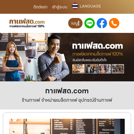
LANGUAGE
ติดต่อเรา
เข้าสู่ระบบ
เมนู
กาแฟสด.com
ร้านกาแฟ จำหน่ายเมล็ดกาแฟ อุปกรณ์ร้านกาแฟ