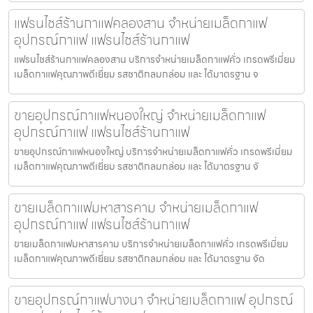
แฟรนไชส์ร้านกาแฟคลองสาน จำหน่ายเมล็ดกาแฟ
อุปกรณ์กาแฟ แฟรนไชส์ร้านกาแฟ
แฟรนไชส์ร้านกาแฟคลองสาน บริการจำหน่ายเมล็ดกาแฟคั่ว เกรดพรีเมี่ยม
เมล็ดกาแฟคุณภาพดีเยี่ยม รสชาติกลมกล่อม และ ได้มาตรฐาน จ
ขายอุปกรณ์กาแฟหนองใหญ่ จำหน่ายเมล็ดกาแฟ
อุปกรณ์กาแฟ แฟรนไชส์ร้านกาแฟ
ขายอุปกรณ์กาแฟหนองใหญ่ บริการจำหน่ายเมล็ดกาแฟคั่ว เกรดพรีเมี่ยม
เมล็ดกาแฟคุณภาพดีเยี่ยม รสชาติกลมกล่อม และ ได้มาตรฐาน จั
ขายเมล็ดกาแฟมหาสารคาม จำหน่ายเมล็ดกาแฟ
อุปกรณ์กาแฟ แฟรนไชส์ร้านกาแฟ
ขายเมล็ดกาแฟมหาสารคาม บริการจำหน่ายเมล็ดกาแฟคั่ว เกรดพรีเมี่ยม
เมล็ดกาแฟคุณภาพดีเยี่ยม รสชาติกลมกล่อม และ ได้มาตรฐาน จัด
ขายอุปกรณ์กาแฟบางนา จำหน่ายเมล็ดกาแฟ อุปกรณ์