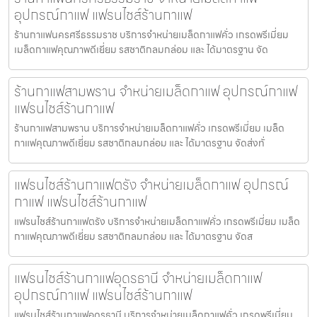
อุปกรณ์กาแฟ แฟรนไชส์ร้านกาแฟ
ร้านกาแฟนครศรีธรรมราช บริการจำหน่ายเมล็ดกาแฟคั่ว เกรดพรีเมี่ยม
เมล็ดกาแฟคุณภาพดีเยี่ยม รสชาติกลมกล่อม และ ได้มาตรฐาน จัด
ร้านกาแฟสามพราน จำหน่ายเมล็ดกาแฟ อุปกรณ์กาแฟ
แฟรนไชส์ร้านกาแฟ
ร้านกาแฟสามพราน บริการจำหน่ายเมล็ดกาแฟคั่ว เกรดพรีเมี่ยม เมล็ด
กาแฟคุณภาพดีเยี่ยม รสชาติกลมกล่อม และ ได้มาตรฐาน จัดส่งทั่
แฟรนไชส์ร้านกาแฟตรัง จำหน่ายเมล็ดกาแฟ อุปกรณ์
กาแฟ แฟรนไชส์ร้านกาแฟ
แฟรนไชส์ร้านกาแฟตรัง บริการจำหน่ายเมล็ดกาแฟคั่ว เกรดพรีเมี่ยม เมล็ด
กาแฟคุณภาพดีเยี่ยม รสชาติกลมกล่อม และ ได้มาตรฐาน จัดส
แฟรนไชส์ร้านกาแฟอุดรธานี จำหน่ายเมล็ดกาแฟ
อุปกรณ์กาแฟ แฟรนไชส์ร้านกาแฟ
แฟรนไชส์ร้านกาแฟอุดรธานี บริการจำหน่ายเมล็ดกาแฟคั่ว เกรดพรีเมี่ยม