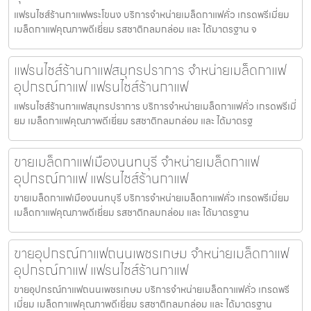
แฟรนไชส์ร้านกาแฟพระโขนง บริการจำหน่ายเมล็ดกาแฟคั่ว เกรดพรีเมี่ยม
เมล็ดกาแฟคุณภาพดีเยี่ยม รสชาติกลมกล่อม และ ได้มาตรฐาน จ
แฟรนไชส์ร้านกาแฟสมุทรปราการ จำหน่ายเมล็ดกาแฟ
อุปกรณ์กาแฟ แฟรนไชส์ร้านกาแฟ
แฟรนไชส์ร้านกาแฟสมุทรปราการ บริการจำหน่ายเมล็ดกาแฟคั่ว เกรดพรีเมี่
ยม เมล็ดกาแฟคุณภาพดีเยี่ยม รสชาติกลมกล่อม และ ได้มาตรฐ
ขายเมล็ดกาแฟเมืองนนทบุรี จำหน่ายเมล็ดกาแฟ
อุปกรณ์กาแฟ แฟรนไชส์ร้านกาแฟ
ขายเมล็ดกาแฟเมืองนนทบุรี บริการจำหน่ายเมล็ดกาแฟคั่ว เกรดพรีเมี่ยม
เมล็ดกาแฟคุณภาพดีเยี่ยม รสชาติกลมกล่อม และ ได้มาตรฐาน
ขายอุปกรณ์กาแฟถนนเพชรเกษม จำหน่ายเมล็ดกาแฟ
อุปกรณ์กาแฟ แฟรนไชส์ร้านกาแฟ
ขายอุปกรณ์กาแฟถนนเพชรเกษม บริการจำหน่ายเมล็ดกาแฟคั่ว เกรดพรี
เมี่ยม เมล็ดกาแฟคุณภาพดีเยี่ยม รสชาติกลมกล่อม และ ได้มาตรฐาน