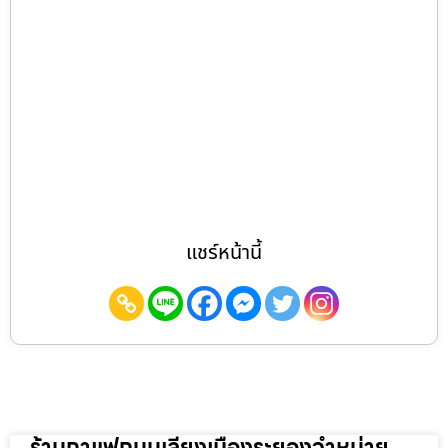
แชร์หน้านี้
ร้านกาแฟถนนเลี่ยงเมืองระยองจำหน่าย