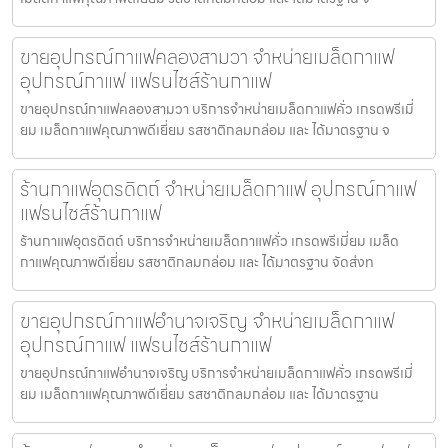
ขายอุปกรณ์กาแฟคลองสามวา จำหน่ายเมล็ดกาแฟ
อุปกรณ์กาแฟ แฟรนไชส์ร้านกาแฟ
ขายอุปกรณ์กาแฟคลองสามวา บริการจำหน่ายเมล็ดกาแฟคั่ว เกรดพรีเมี่
ยม เมล็ดกาแฟคุณภาพดีเยี่ยม รสชาติกลมกล่อม และ ได้มาตรฐาน จ
ร้านกาแฟอุตรดิตถ์ จำหน่ายเมล็ดกาแฟ อุปกรณ์กาแฟ
แฟรนไชส์ร้านกาแฟ
ร้านกาแฟอุตรดิตถ์ บริการจำหน่ายเมล็ดกาแฟคั่ว เกรดพรีเมี่ยม เมล็ด
กาแฟคุณภาพดีเยี่ยม รสชาติกลมกล่อม และ ได้มาตรฐาน จัดส่งท
ขายอุปกรณ์กาแฟอำนาจเจริญ จำหน่ายเมล็ดกาแฟ
อุปกรณ์กาแฟ แฟรนไชส์ร้านกาแฟ
ขายอุปกรณ์กาแฟอำนาจเจริญ บริการจำหน่ายเมล็ดกาแฟคั่ว เกรดพรีเมี่
ยม เมล็ดกาแฟคุณภาพดีเยี่ยม รสชาติกลมกล่อม และ ได้มาตรฐาน