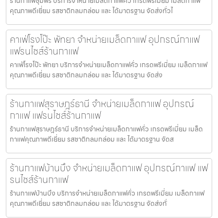
ร้านกาแฟชุมพร บริการจำหน่ายเมล็ดกาแฟคั่ว เกรดพรีเมี่ยม เมล็ดกาแฟ
คุณภาพดีเยี่ยม รสชาติกลมกล่อม และ ได้มาตรฐาน จัดส่งทั่วไ
คาเฟ่โรงโป๊ะ พัทยา จำหน่ายเมล็ดกาแฟ อุปกรณ์กาแฟ
แฟรนไชส์ร้านกาแฟ
คาเฟ่โรงโป๊ะ พัทยา บริการจำหน่ายเมล็ดกาแฟคั่ว เกรดพรีเมี่ยม เมล็ดกาแฟ
คุณภาพดีเยี่ยม รสชาติกลมกล่อม และ ได้มาตรฐาน จัดส่ง
ร้านกาแฟสุราษฎร์ธานี จำหน่ายเมล็ดกาแฟ อุปกรณ์
กาแฟ แฟรนไชส์ร้านกาแฟ
ร้านกาแฟสุราษฎร์ธานี บริการจำหน่ายเมล็ดกาแฟคั่ว เกรดพรีเมี่ยม เมล็ด
กาแฟคุณภาพดีเยี่ยม รสชาติกลมกล่อม และ ได้มาตรฐาน จัดส
ร้านกาแฟบ้านบึง จำหน่ายเมล็ดกาแฟ อุปกรณ์กาแฟ แฟ
รนไชส์ร้านกาแฟ
ร้านกาแฟบ้านบึง บริการจำหน่ายเมล็ดกาแฟคั่ว เกรดพรีเมี่ยม เมล็ดกาแฟ
คุณภาพดีเยี่ยม รสชาติกลมกล่อม และ ได้มาตรฐาน จัดส่งทั่