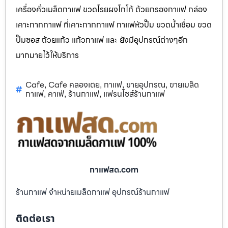
เครื่องคั่วเมล็ดกาแฟ ขวดโรยผงโกโก้ ถ้วยกรองกาแฟ กล่อง
เคาะกากกาแฟ ที่เคาะกากกาแฟ กาแฟหัวปั๊ม ขวดน้ำเชื่อม ขวด
ปั๊มซอส ถ้วยแก้ว แก้วกาแฟ และ ยังมีอุปกรณ์ต่างๆอีก
มากมายไว้ให้บริการ
Cafe
Cafe คลองเตย
กาแฟ
ขายอุปกรณ
ขายเมล็ด
,
,
,
,
กาแฟ
คาเฟ่
ร้านกาแฟ
แฟรนไชส์ร้านกาแฟ
,
,
,
กาแฟสด.com
ร้านกาแฟ จำหน่ายเมล็ดกาแฟ อุปกรณ์ร้านกาแฟ
ติดต่อเรา