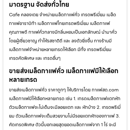
มาตรฐาน จัดส่งทั่วไทย
Cafe คลองเตย จำหน่ายเมล็ดกาแฟคั่ว เกรดพรีเมี่ยม เมล็ด
กาแฟอาราบิก้า เมล็ดกาแฟไทยเกรดพรีเมี่ยม เมล็ดกาแฟ
คุณภาพดี กาแฟคั่วกลางมีกลิ่นหอมเป็นเอกลักษณ์ นำมาคั่ว
โดยผู้เชี่ยวชาญ ทำให้รสชาติดี และ ลงตัวยิ่งขึ้น ทางร้านมี
เมล็ดกาแฟจำหน่ายหลายเกรดให้เลือก มีทั้ง เกรดพรีเมี่ยม
เกรดคัดพิเศษ และ เกรดอื่นๆ
ขายส่งเมล็ดกาแฟคั่ว เมล็ดกาแฟมีให้เลือก
หลายเกรด
ขายส่งเมล็ดกาแฟคั่ว ราคาถูกๆ ให้บริการโดย กาแฟสด.com
เมล็ดกาแฟมีให้เลือกหลายเกรด เช่น 1. เกรดเมล็ดกาแฟแตกหัก
ตัวเมล็ดกาแฟจะไม่เต็มจะมีลอยแตก และ หักบ้าง 2. เกรดพรีเมี่
ยม ตัวเมล็ดกาแฟจะเต็มสวยงามไม่มีรอยแตกหักของกาแฟ 3.
คัดเกรดพิเศษ ตัวนี้บอกเลยสุดยอดเมล็ดกาแฟจาก 1 ไร่ จะมี