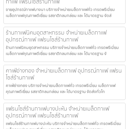
กาแฟ แฟรนไชส์ร้านกาแฟ
ขายอุปกรณ์กาแฟบางนา บริการจำหน่ายเมล็ดกาแฟคั่ว เกรดพรีเมี่ยม
เมล็ดกาแฟคุณภาพดีเยี่ยม รสชาติกลมกล่อม และ ได้มาตรฐาน จัดส่
ร้านกาแฟนิคมอุตสาหกรรม จำหน่ายเมล็ดกาแฟ
อุปกรณ์กาแฟ แฟรนไชส์ร้านกาแฟ
ร้านกาแฟนิคมอุตสาหกรรม บริการจำหน่ายเมล็ดกาแฟคั่ว เกรดพรีเมี่ยม
เมล็ดกาแฟคุณภาพดีเยี่ยม รสชาติกลมกล่อม และ ได้มาตรฐาน จั
คาเฟ่อ่างทอง จำหน่ายเมล็ดกาแฟ อุปกรณ์กาแฟ แฟรน
ไชส์ร้านกาแฟ
คาเฟ่อ่างทอง บริการจำหน่ายเมล็ดกาแฟคั่ว เกรดพรีเมี่ยม เมล็ดกาแฟ
คุณภาพดีเยี่ยม รสชาติกลมกล่อม และ ได้มาตรฐาน จัดส่งทั่วไท
แฟรนไชส์ร้านกาแฟบางปะหัน จำหน่ายเมล็ดกาแฟ
อุปกรณ์กาแฟ แฟรนไชส์ร้านกาแฟ
แฟรนไชส์ร้านกาแฟบางปะหัน บริการจำหน่ายเมล็ดกาแฟคั่ว เกรดพรีเมี่ยม