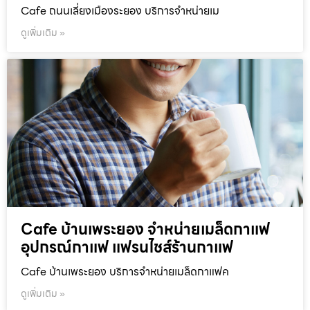
Cafe ถนนเลี่ยงเมืองระยอง บริการจำหน่ายเม
ดูเพิ่มเติม »
Cafe บ้านเพระยอง จำหน่ายเมล็ดกาแฟ
อุปกรณ์กาแฟ แฟรนไชส์ร้านกาแฟ
Cafe บ้านเพระยอง บริการจำหน่ายเมล็ดกาแฟค
ดูเพิ่มเติม »