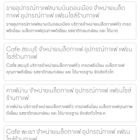
ขายอุปกรณ์กาแฟสนามบินดอนเมือง จำหน่ายเมล็ด
กาแฟ อุปกรณ์กาแฟ แฟรนไชส์ร้านกาแฟ
ขายอุปกรณ์กาแฟสนามบินดอนเมือง บริการจำหน่ายเมล็ดกาแฟคั่ว เกรด
พรีเมี่ยม เมล็ดกาแฟคุณภาพดีเยี่ยม รสชาติกลมกล่อม และ ได้มาต
Cafe สระบุรี จำหน่ายเมล็ดกาแฟ อุปกรณ์กาแฟ แฟรน
ไชส์ร้านกาแฟ
Cafe สระบุรี บริการจำหน่ายเมล็ดกาแฟคั่ว เกรดพรีเมี่ยม เมล็ดกาแฟ
คุณภาพดีเยี่ยม รสชาติกลมกล่อม และ ได้มาตรฐาน จัดส่งทั่วไท
คาเฟ่น่าน จำหน่ายเมล็ดกาแฟ อุปกรณ์กาแฟ แฟรนไชส์
ร้านกาแฟ
คาเฟ่น่าน บริการจำหน่ายเมล็ดกาแฟคั่ว เกรดพรีเมี่ยม เมล็ดกาแฟคุณภาพ
ดีเยี่ยม รสชาติกลมกล่อม และ ได้มาตรฐาน จัดส่งทั่วไทย ค
Cafe พะเยา จำหน่ายเมล็ดกาแฟ อุปกรณ์กาแฟ แฟรน
ไชส์ร้านกาแฟ