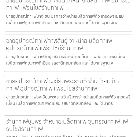
ขายอุปกรณ์กาแฟบางเขน จำหน่ายเมล็ดกาแฟ อุปกรณ์
กาแฟ แฟรนไชส์ร้านกาแฟ
ขายอุปกรณ์กาแฟบางเขน บริการจำหน่ายเมล็ดกาแฟคั่ว เกรดพรีเมี่ยม
เมล็ดกาแฟคุณภาพดีเยี่ยม รสชาติกลมกล่อม และ ได้มาตรฐาน จัดส
ขายอุปกรณ์กาแฟกาฬสินธุ์ จำหน่ายเมล็ดกาแฟ
อุปกรณ์กาแฟ แฟรนไชส์ร้านกาแฟ
ขายอุปกรณ์กาแฟกาฬสินธุ์ บริการจำหน่ายเมล็ดกาแฟคั่ว เกรดพรีเมี่ยม
เมล็ดกาแฟคุณภาพดีเยี่ยม รสชาติกลมกล่อม และ ได้มาตรฐาน จ
ขายอุปกรณ์กาแฟวงเวียนพระราม5 จำหน่ายเมล็ด
กาแฟ อุปกรณ์กาแฟ แฟรนไชส์ร้านกาแฟ
ขายอุปกรณ์กาแฟวงเวียนพระราม5 บริการจำหน่ายเมล็ดกาแฟคั่ว เกรดพรี
เมี่ยม เมล็ดกาแฟคุณภาพดีเยี่ยม รสชาติกลมกล่อม และ ได้มาตร
ร้านกาแฟชุมพร จำหน่ายเมล็ดกาแฟ อุปกรณ์กาแฟ แฟ
รนไชส์ร้านกาแฟ