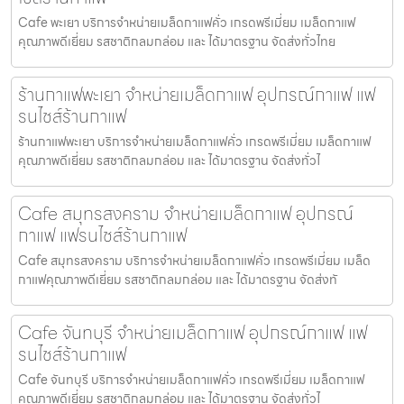
Cafe พะเยา บริการจำหน่ายเมล็ดกาแฟคั่ว เกรดพรีเมี่ยม เมล็ดกาแฟ
คุณภาพดีเยี่ยม รสชาติกลมกล่อม และ ได้มาตรฐาน จัดส่งทั่วไทย
ร้านกาแฟพะเยา จำหน่ายเมล็ดกาแฟ อุปกรณ์กาแฟ แฟ
รนไชส์ร้านกาแฟ
ร้านกาแฟพะเยา บริการจำหน่ายเมล็ดกาแฟคั่ว เกรดพรีเมี่ยม เมล็ดกาแฟ
คุณภาพดีเยี่ยม รสชาติกลมกล่อม และ ได้มาตรฐาน จัดส่งทั่วไ
Cafe สมุทรสงคราม จำหน่ายเมล็ดกาแฟ อุปกรณ์
กาแฟ แฟรนไชส์ร้านกาแฟ
Cafe สมุทรสงคราม บริการจำหน่ายเมล็ดกาแฟคั่ว เกรดพรีเมี่ยม เมล็ด
กาแฟคุณภาพดีเยี่ยม รสชาติกลมกล่อม และ ได้มาตรฐาน จัดส่งทั
Cafe จันทบุรี จำหน่ายเมล็ดกาแฟ อุปกรณ์กาแฟ แฟ
รนไชส์ร้านกาแฟ
Cafe จันทบุรี บริการจำหน่ายเมล็ดกาแฟคั่ว เกรดพรีเมี่ยม เมล็ดกาแฟ
คุณภาพดีเยี่ยม รสชาติกลมกล่อม และ ได้มาตรฐาน จัดส่งทั่วไ