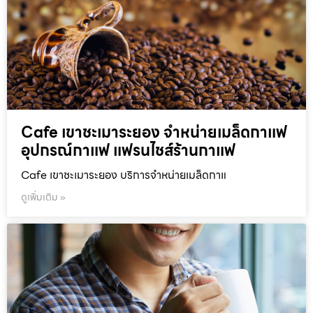
Cafe เขาชะเมาระยอง จำหน่ายเมล็ดกาแฟ
อุปกรณ์กาแฟ แฟรนไชส์ร้านกาแฟ
Cafe เขาชะเมาระยอง บริการจำหน่ายเมล็ดกาแ
ดูเพิ่มเติม »