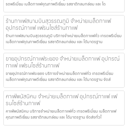
รดพรีเมี่ยม เมล็ดกาแฟคุณภาพดีเยี่ยม รสชาติกลมกล่อม และ ได
ร้านกาแฟสนามบินสุวรรณภูมิ จำหน่ายเมล็ดกาแฟ
อุปกรณ์กาแฟ แฟรนไชส์ร้านกาแฟ
ร้านกาแฟสนามบินสุวรรณภูมิ บริการจำหน่ายเมล็ดกาแฟคั่ว เกรดพรีเมี่ยม
เมล็ดกาแฟคุณภาพดีเยี่ยม รสชาติกลมกล่อม และ ได้มาตรฐาน
ขายอุปกรณ์กาแฟระยอง จำหน่ายเมล็ดกาแฟ อุปกรณ์
กาแฟ แฟรนไชส์ร้านกาแฟ
ขายอุปกรณ์กาแฟระยอง บริการจำหน่ายเมล็ดกาแฟคั่ว เกรดพรีเมี่ยม
เมล็ดกาแฟคุณภาพดีเยี่ยม รสชาติกลมกล่อม และ ได้มาตรฐาน จัดส่
คาเฟ่พนัสนิคม จำหน่ายเมล็ดกาแฟ อุปกรณ์กาแฟ แฟ
รนไชส์ร้านกาแฟ
คาเฟ่พนัสนิคม บริการจำหน่ายเมล็ดกาแฟคั่ว เกรดพรีเมี่ยม เมล็ดกาแฟ
คุณภาพดีเยี่ยม รสชาติกลมกล่อม และ ได้มาตรฐาน จัดส่งทั่วไ