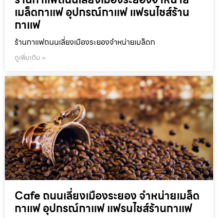
เมล็ดกาแฟ อุปกรณ์กาแฟ แฟรนไชส์ร้าน
กาแฟ
ร้านกาแฟถนนเลี่ยงเมืองระยองจำหน่ายเมล็ดก
ดูเพิ่มเติม »
Cafe ถนนเลี่ยงเมืองระยอง จำหน่ายเมล็ด
กาแฟ อุปกรณ์กาแฟ แฟรนไชส์ร้านกาแฟ