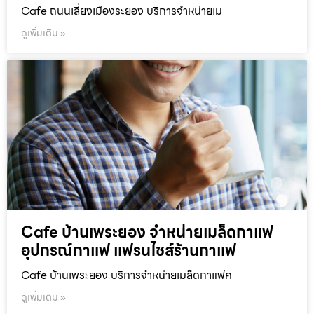
Cafe ถนนเลี่ยงเมืองระยอง บริการจำหน่ายเม
ดูเพิ่มเติม »
Cafe บ้านเพระยอง จำหน่ายเมล็ดกาแฟ
อุปกรณ์กาแฟ แฟรนไชส์ร้านกาแฟ
Cafe บ้านเพระยอง บริการจำหน่ายเมล็ดกาแฟค
ดูเพิ่มเติม »