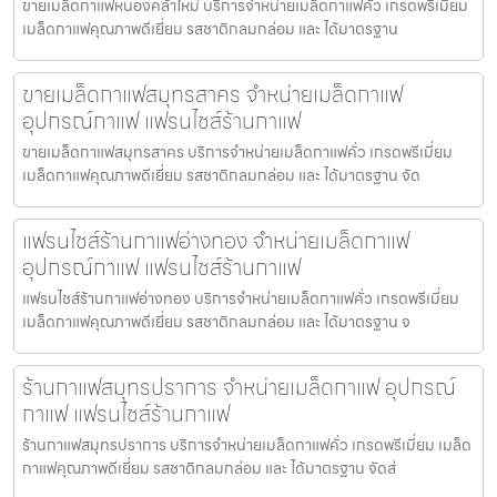
ขายเมล็ดกาแฟหนองคล้าใหม่ บริการจำหน่ายเมล็ดกาแฟคั่ว เกรดพรีเมี่ยม
เมล็ดกาแฟคุณภาพดีเยี่ยม รสชาติกลมกล่อม และ ได้มาตรฐาน
ขายเมล็ดกาแฟสมุทรสาคร จำหน่ายเมล็ดกาแฟ
อุปกรณ์กาแฟ แฟรนไชส์ร้านกาแฟ
ขายเมล็ดกาแฟสมุทรสาคร บริการจำหน่ายเมล็ดกาแฟคั่ว เกรดพรีเมี่ยม
เมล็ดกาแฟคุณภาพดีเยี่ยม รสชาติกลมกล่อม และ ได้มาตรฐาน จัด
แฟรนไชส์ร้านกาแฟอ่างทอง จำหน่ายเมล็ดกาแฟ
อุปกรณ์กาแฟ แฟรนไชส์ร้านกาแฟ
แฟรนไชส์ร้านกาแฟอ่างทอง บริการจำหน่ายเมล็ดกาแฟคั่ว เกรดพรีเมี่ยม
เมล็ดกาแฟคุณภาพดีเยี่ยม รสชาติกลมกล่อม และ ได้มาตรฐาน จ
ร้านกาแฟสมุทรปราการ จำหน่ายเมล็ดกาแฟ อุปกรณ์
กาแฟ แฟรนไชส์ร้านกาแฟ
ร้านกาแฟสมุทรปราการ บริการจำหน่ายเมล็ดกาแฟคั่ว เกรดพรีเมี่ยม เมล็ด
กาแฟคุณภาพดีเยี่ยม รสชาติกลมกล่อม และ ได้มาตรฐาน จัดส่