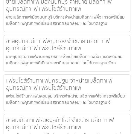
ขายเมล็ดกาแฟเมืองนนทบุรี จำหน่ายเมล็ดกาแฟ
อุปกรณ์กาแฟ แฟรนไชส์ร้านกาแฟ
ขายเมล็ดกาแฟเมืองนนทบุรี บริการจำหน่ายเมล็ดกาแฟคั่ว เกรดพรีเมี่ยม
เมล็ดกาแฟคุณภาพดีเยี่ยม รสชาติกลมกล่อม และ ได้มาตรฐาน
ขายอุปกรณ์กาแฟพานทอง จำหน่ายเมล็ดกาแฟ
อุปกรณ์กาแฟ แฟรนไชส์ร้านกาแฟ
ขายอุปกรณ์กาแฟพานทอง บริการจำหน่ายเมล็ดกาแฟคั่ว เกรดพรีเมี่ยม
เมล็ดกาแฟคุณภาพดีเยี่ยม รสชาติกลมกล่อม และ ได้มาตรฐาน จัดส
แฟรนไชส์ร้านกาแฟนครปฐม จำหน่ายเมล็ดกาแฟ
อุปกรณ์กาแฟ แฟรนไชส์ร้านกาแฟ
แฟรนไชส์ร้านกาแฟนครปฐม บริการจำหน่ายเมล็ดกาแฟคั่ว เกรดพรีเมี่ยม
เมล็ดกาแฟคุณภาพดีเยี่ยม รสชาติกลมกล่อม และ ได้มาตรฐาน จั
ขายเมล็ดกาแฟหนองคล้าใหม่ จำหน่ายเมล็ดกาแฟ
อุปกรณ์กาแฟ แฟรนไชส์ร้านกาแฟ