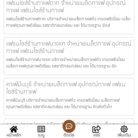
แฟรนไชส์ร้านกาแฟตาก จำหน่ายเมล็ดกาแฟ อุปกรณ์
กาแฟ แฟรนไชส์ร้านกาแฟ
แฟรนไชส์ร้านกาแฟตาก บริการจำหน่ายเมล็ดกาแฟคั่ว เกรดพรีเมี่ยม เมล็ด
กาแฟคุณภาพดีเยี่ยม รสชาติกลมกล่อม และ ได้มาตรฐาน จัดส่
แฟรนไชส์ร้านกาแฟบางแค จำหน่ายเมล็ดกาแฟ อุปกรณ์
กาแฟ แฟรนไชส์ร้านกาแฟ
แฟรนไชส์ร้านกาแฟบางแค บริการจำหน่ายเมล็ดกาแฟคั่ว เกรดพรีเมี่ยม
เมล็ดกาแฟคุณภาพดีเยี่ยม รสชาติกลมกล่อม และ ได้มาตรฐาน จัด
คาเฟ่มีนบุรี จำหน่ายเมล็ดกาแฟ อุปกรณ์กาแฟ แฟรน
ไชส์ร้านกาแฟ
คาเฟ่มีนบุรี บริการจำหน่ายเมล็ดกาแฟคั่ว เกรดพรีเมี่ยม เมล็ดกาแฟ
คุณภาพดีเยี่ยม รสชาติกลมกล่อม และ ได้มาตรฐาน จัดส่งทั่วไท
ขายอุปกรณ์กาแฟเมืองปทุมธานี จำหน่ายเมล็ดกาแฟ
อุปกรณ์กาแฟ แฟรนไชส์ร้านกาแฟ
หน้าหลัก
เมนู
ติดต่อ
แชร์
เพิ่มเติม