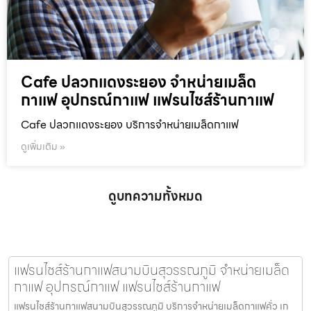
Cafe ปลวกแดงระยอง จำหน่ายเมล็ด
กาแฟ อุปกรณ์กาแฟ แฟรนไชส์ร้านกาแฟ
Cafe ปลวกแดงระยอง บริการจำหน่ายเมล็ดกาแฟ
ดูเพิ่มเติม »
ดูบทความทั้งหมด
แฟรนไชส์ร้านกาแฟสนามบินสุวรรณภูมิ จำหน่ายเมล็ด
กาแฟ อุปกรณ์กาแฟ แฟรนไชส์ร้านกาแฟ
แฟรนไชส์ร้านกาแฟสนามบินสุวรรณภูมิ บริการจำหน่ายเมล็ดกาแฟคั่ว เก