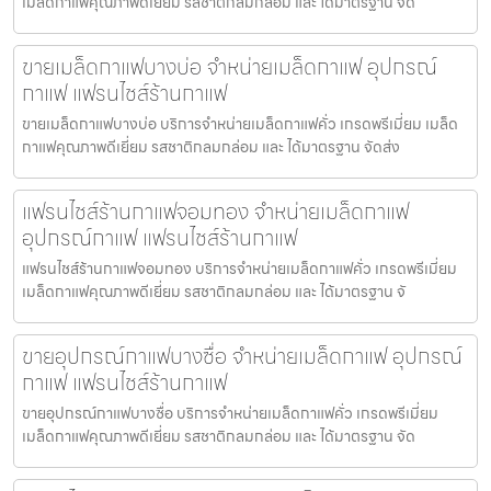
เมล็ดกาแฟคุณภาพดีเยี่ยม รสชาติกลมกล่อม และ ได้มาตรฐาน จัด
ขายเมล็ดกาแฟบางบ่อ จำหน่ายเมล็ดกาแฟ อุปกรณ์
กาแฟ แฟรนไชส์ร้านกาแฟ
ขายเมล็ดกาแฟบางบ่อ บริการจำหน่ายเมล็ดกาแฟคั่ว เกรดพรีเมี่ยม เมล็ด
กาแฟคุณภาพดีเยี่ยม รสชาติกลมกล่อม และ ได้มาตรฐาน จัดส่ง
แฟรนไชส์ร้านกาแฟจอมทอง จำหน่ายเมล็ดกาแฟ
อุปกรณ์กาแฟ แฟรนไชส์ร้านกาแฟ
แฟรนไชส์ร้านกาแฟจอมทอง บริการจำหน่ายเมล็ดกาแฟคั่ว เกรดพรีเมี่ยม
เมล็ดกาแฟคุณภาพดีเยี่ยม รสชาติกลมกล่อม และ ได้มาตรฐาน จั
ขายอุปกรณ์กาแฟบางซื่อ จำหน่ายเมล็ดกาแฟ อุปกรณ์
กาแฟ แฟรนไชส์ร้านกาแฟ
ขายอุปกรณ์กาแฟบางซื่อ บริการจำหน่ายเมล็ดกาแฟคั่ว เกรดพรีเมี่ยม
เมล็ดกาแฟคุณภาพดีเยี่ยม รสชาติกลมกล่อม และ ได้มาตรฐาน จัด