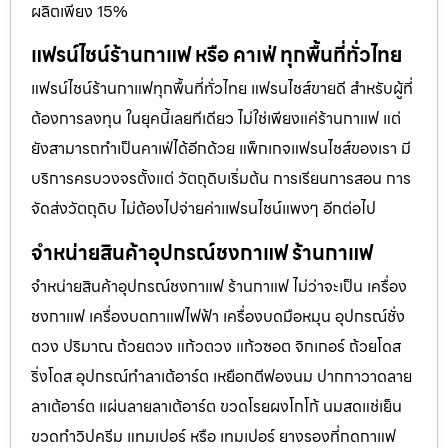
ผลิตเพียง 15%
แฟรน์ไชน์ร้านกาแฟ หรือ คาเฟ่ ทุกพื้นที่ทั่วไทย
แฟรน์ไชน์ร้านกาแฟทุกพื้นที่ทั่วไทย แฟรนไชส์ขายดี สำหรับผู้ที่
ต้องการลงทุน ในยุคนี้เลยทีเดียว ไม่ใช่เพียงแค่ร้านกาแฟ แต่
ยังสามารถทำเป็นคาเฟ่ได้อีกด้วย แพ็กเกจแฟรนไชส์ของเรา มี
บริการครบวงจรตั้งแต่ วัตถุดิบเริ่มต้น การเรียนการสอน การ
จัดส่งวัตถุดิบ ไม่ต้องไปจ่ายค่าเเฟรนไชน์แพงๆ อีกต่อไป
จำหน่ายสินค้าอุปกรณ์ชงกาแฟ ร้านกาแฟ
จำหน่ายสินค้าอุปกรณ์ชงกาแฟ ร้านกาแฟ ไม่ว่าจะเป็น เครื่อง
ชงกาแฟ เครื่องบดกาแฟไฟฟ้า เครื่องบดมือหมุน อุปกรณ์ชั่ง
ตวง ปริมาณ ถ้วยตวง แก้วตวง แก้วซอต จิกเกอร์ ถ้วยโดส
ริ่งโดส อุปกรณ์ทำลาเต้อาร์ต เหยือกตีฟองนม ปากกาวาดลาย
ลาเต้อาร์ต แผ่นลายลาเต้อาร์ต ขวดโรยผงโกโก้ นมสดแช่เย็น
ขวดทำวิปครีม แทมเปอร์ หรือ เทมเปอร์ ยางรองที่กดกาแฟ