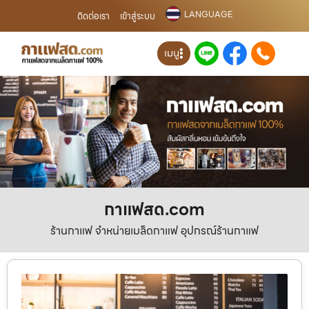
LANGUAGE
ติดต่อเรา
เข้าสู่ระบบ
เมนู
กาแฟสด.com
ร้านกาแฟ จำหน่ายเมล็ดกาแฟ อุปกรณ์ร้านกาแฟ