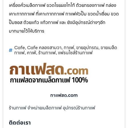
เครื่องคั่วเมล็ดกาแฟ ขวดโรยผงโกโก้ ถ้วยกรองกาแฟ กล่อง
เคาะกากกาแฟ ที่เคาะกากกาแฟ กาแฟหัวปั๊ม ขวดน้ำเชื่อม ขวด
ปั๊มซอส ถ้วยแก้ว แก้วกาแฟ และ ยังมีอุปกรณ์ต่างๆอีก
มากมายไว้ให้บริการ
Cafe
Cafe คลองสามวา
กาแฟ
ขายอุปกรณ
ขายเมล็ด
,
,
,
,
กาแฟ
คาเฟ่
ร้านกาแฟ
แฟรนไชส์ร้านกาแฟ
,
,
,
กาแฟสด.com
ร้านกาแฟ จำหน่ายเมล็ดกาแฟ อุปกรณ์ร้านกาแฟ
ติดต่อเรา