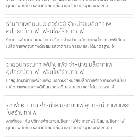
คุณภาพดีเยี่ยม รสชาติกลมกล่อม และ ได้มาตรฐาน จัดส่งทั่ว
ร้านกาแฟถนนมอเตอร์เวย์ จำหน่ายเมล็ดกาแฟ
อุปกรณ์กาแฟ แฟรนไชส์ร้านกาแฟ
ร้านกาแฟถนนมอเตอร์เวย์ บริการจำหน่ายเมล็ดกาแฟคั่ว เกรดพรีเมี่ยม
เมล็ดกาแฟคุณภาพดีเยี่ยม รสชาติกลมกล่อม และ ได้มาตรฐาน จั
ขายอุปกรณ์กาแฟบ้านแพ้ว จำหน่ายเมล็ดกาแฟ
อุปกรณ์กาแฟ แฟรนไชส์ร้านกาแฟ
ขายอุปกรณ์กาแฟบ้านแพ้ว บริการจำหน่ายเมล็ดกาแฟคั่ว เกรดพรีเมี่ยม
เมล็ดกาแฟคุณภาพดีเยี่ยม รสชาติกลมกล่อม และ ได้มาตรฐาน จั
คาเฟ่ขอนแก่น จำหน่ายเมล็ดกาแฟ อุปกรณ์กาแฟ แฟรน
ไชส์ร้านกาแฟ
คาเฟ่ขอนแก่น บริการจำหน่ายเมล็ดกาแฟคั่ว เกรดพรีเมี่ยม เมล็ดกาแฟ
คุณภาพดีเยี่ยม รสชาติกลมกล่อม และ ได้มาตรฐาน จัดส่งทั่วไท