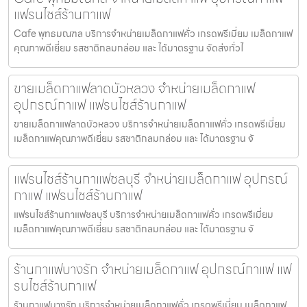
แฟรนไชส์ร้านกาแฟ
Cafe พุทธมณฑล บริการจำหน่ายเมล็ดกาแฟคั่ว เกรดพรีเมี่ยม เมล็ดกาแฟ
คุณภาพดีเยี่ยม รสชาติกลมกล่อม และ ได้มาตรฐาน จัดส่งทั่วไ
ขายเมล็ดกาแฟลาดบัวหลวง จำหน่ายเมล็ดกาแฟ
อุปกรณ์กาแฟ แฟรนไชส์ร้านกาแฟ
ขายเมล็ดกาแฟลาดบัวหลวง บริการจำหน่ายเมล็ดกาแฟคั่ว เกรดพรีเมี่ยม
เมล็ดกาแฟคุณภาพดีเยี่ยม รสชาติกลมกล่อม และ ได้มาตรฐาน จั
แฟรนไชส์ร้านกาแฟชลบุรี จำหน่ายเมล็ดกาแฟ อุปกรณ์
กาแฟ แฟรนไชส์ร้านกาแฟ
แฟรนไชส์ร้านกาแฟชลบุรี บริการจำหน่ายเมล็ดกาแฟคั่ว เกรดพรีเมี่ยม
เมล็ดกาแฟคุณภาพดีเยี่ยม รสชาติกลมกล่อม และ ได้มาตรฐาน จั
ร้านกาแฟบางรัก จำหน่ายเมล็ดกาแฟ อุปกรณ์กาแฟ แฟ
รนไชส์ร้านกาแฟ
ร้านกาแฟบางรัก บริการจำหน่ายเมล็ดกาแฟคั่ว เกรดพรีเมี่ยม เมล็ดกาแฟ