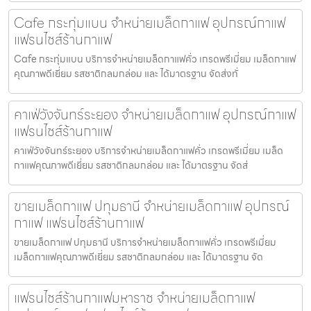
Cafe กระทุ่มแบน จำหน่ายเมล็ดกาแฟ อุปกรณ์กาแฟ
แฟรนไชส์ร้านกาแฟ
Cafe กระทุ่มแบน บริการจำหน่ายเมล็ดกาแฟคั่ว เกรดพรีเมี่ยม เมล็ดกาแฟ
คุณภาพดีเยี่ยม รสชาติกลมกล่อม และ ได้มาตรฐาน จัดส่งทั่
คาเฟ่วังจันทร์ระยอง จำหน่ายเมล็ดกาแฟ อุปกรณ์กาแฟ
แฟรนไชส์ร้านกาแฟ
คาเฟ่วังจันทร์ระยอง บริการจำหน่ายเมล็ดกาแฟคั่ว เกรดพรีเมี่ยม เมล็ด
กาแฟคุณภาพดีเยี่ยม รสชาติกลมกล่อม และ ได้มาตรฐาน จัดส่
ขายเมล็ดกาแฟ ปทุมธานี จำหน่ายเมล็ดกาแฟ อุปกรณ์
กาแฟ แฟรนไชส์ร้านกาแฟ
ขายเมล็ดกาแฟ ปทุมธานี บริการจำหน่ายเมล็ดกาแฟคั่ว เกรดพรีเมี่ยม
เมล็ดกาแฟคุณภาพดีเยี่ยม รสชาติกลมกล่อม และ ได้มาตรฐาน จัด
แฟรนไชส์ร้านกาแฟมหาราช จำหน่ายเมล็ดกาแฟ