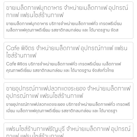
ขายเมล็ดกาแฟมุกดาหาร จำหน่ายเมล็ดกาแฟ อุปกรณ์
กาแฟ แฟรนไชส์ร้านกาแฟ
ขายเมล็ดกาแฟมุกดาหาร บริการจำหน่ายเมล็ดกาแฟคั่ว เกรดพรีเมี่ยม
เมล็ดกาแฟคุณภาพดีเยี่ยม รสชาติกลมกล่อม และ ได้มาตรฐาน จัดส
Cafe พิจิตร จำหน่ายเมล็ดกาแฟ อุปกรณ์กาแฟ แฟรน
ไชส์ร้านกาแฟ
Cafe พิจิตร บริการจำหน่ายเมล็ดกาแฟคั่ว เกรดพรีเมี่ยม เมล็ดกาแฟ
คุณภาพดีเยี่ยม รสชาติกลมกล่อม และ ได้มาตรฐาน จัดส่งทั่วไทย
ขายอุปกรณ์กาแฟปลวกแดงระยอง จำหน่ายเมล็ดกาแฟ
อุปกรณ์กาแฟ แฟรนไชส์ร้านกาแฟ
ขายอุปกรณ์กาแฟปลวกแดงระยอง บริการจำหน่ายเมล็ดกาแฟคั่ว เกรดพรี
เมี่ยม เมล็ดกาแฟคุณภาพดีเยี่ยม รสชาติกลมกล่อม และ ได้มาตรฐา
แฟรนไชส์ร้านกาแฟธัญบุรี จำหน่ายเมล็ดกาแฟ อุปกรณ์
กาแฟ แฟรนไชส์ร้านกาแฟ