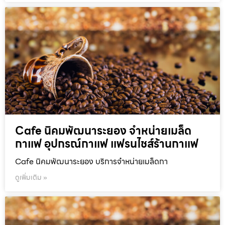
Cafe นิคมพัฒนาระยอง จำหน่ายเมล็ด
กาแฟ อุปกรณ์กาแฟ แฟรนไชส์ร้านกาแฟ
Cafe นิคมพัฒนาระยอง บริการจำหน่ายเมล็ดกา
ดูเพิ่มเติม »