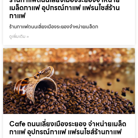
เมล็ดกาแฟ อุปกรณ์กาแฟ แฟรนไชส์ร้าน
กาแฟ
ร้านกาแฟถนนเลี่ยงเมืองระยองจำหน่ายเมล็ดก
ดูเพิ่มเติม »
Cafe ถนนเลี่ยงเมืองระยอง จำหน่ายเมล็ด
กาแฟ อุปกรณ์กาแฟ แฟรนไชส์ร้านกาแฟ