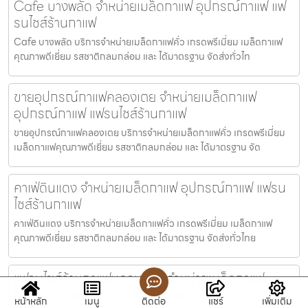
Cafe บางพลัด จำหน่ายเมล็ดกาแฟ อุปกรณ์กาแฟ แฟ
รนไชส์ร้านกาแฟ
Cafe บางพลัด บริการจำหน่ายเมล็ดกาแฟคั่ว เกรดพรีเมี่ยม เมล็ดกาแฟ
คุณภาพดีเยี่ยม รสชาติกลมกล่อม และ ได้มาตรฐาน จัดส่งทั่วไท
ขายอุปกรณ์กาแฟคลองเตย จำหน่ายเมล็ดกาแฟ
อุปกรณ์กาแฟ แฟรนไชส์ร้านกาแฟ
ขายอุปกรณ์กาแฟคลองเตย บริการจำหน่ายเมล็ดกาแฟคั่ว เกรดพรีเมี่ยม
เมล็ดกาแฟคุณภาพดีเยี่ยม รสชาติกลมกล่อม และ ได้มาตรฐาน จัด
คาเฟ่ดินแดง จำหน่ายเมล็ดกาแฟ อุปกรณ์กาแฟ แฟรน
ไชส์ร้านกาแฟ
คาเฟ่ดินแดง บริการจำหน่ายเมล็ดกาแฟคั่ว เกรดพรีเมี่ยม เมล็ดกาแฟ
คุณภาพดีเยี่ยม รสชาติกลมกล่อม และ ได้มาตรฐาน จัดส่งทั่วไทย
แฟรนไชส์ร้านกาแฟนครนายก จำหน่ายเมล็ดกาแฟ
อุปกรณ์กาแฟ แฟรนไชส์ร้านกาแฟ
หน้าหลัก
เมนู
ติดต่อ
แชร์
เพิ่มเติม