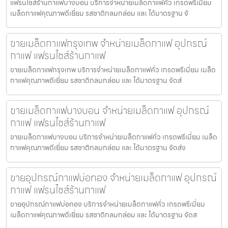
แฟรนไชส์ร้านกาแฟบางบอน บริการจำหน่ายเมล็ดกาแฟคั่ว เกรดพรีเมี่ยม
เมล็ดกาแฟคุณภาพดีเยี่ยม รสชาติกลมกล่อม และ ได้มาตรฐาน จั
ขายเมล็ดกาแฟกรุงเทพ จำหน่ายเมล็ดกาแฟ อุปกรณ์
กาแฟ แฟรนไชส์ร้านกาแฟ
ขายเมล็ดกาแฟกรุงเทพ บริการจำหน่ายเมล็ดกาแฟคั่ว เกรดพรีเมี่ยม เมล็ด
กาแฟคุณภาพดีเยี่ยม รสชาติกลมกล่อม และ ได้มาตรฐาน จัดส่
ขายเมล็ดกาแฟบางบอน จำหน่ายเมล็ดกาแฟ อุปกรณ์
กาแฟ แฟรนไชส์ร้านกาแฟ
ขายเมล็ดกาแฟบางบอน บริการจำหน่ายเมล็ดกาแฟคั่ว เกรดพรีเมี่ยม เมล็ด
กาแฟคุณภาพดีเยี่ยม รสชาติกลมกล่อม และ ได้มาตรฐาน จัดส่ง
ขายอุปกรณ์กาแฟบ่อทอง จำหน่ายเมล็ดกาแฟ อุปกรณ์
กาแฟ แฟรนไชส์ร้านกาแฟ
ขายอุปกรณ์กาแฟบ่อทอง บริการจำหน่ายเมล็ดกาแฟคั่ว เกรดพรีเมี่ยม
เมล็ดกาแฟคุณภาพดีเยี่ยม รสชาติกลมกล่อม และ ได้มาตรฐาน จัดส