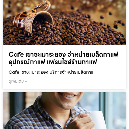
Cafe เขาชะเมาระยอง จำหน่ายเมล็ดกาแฟ
อุปกรณ์กาแฟ แฟรนไชส์ร้านกาแฟ
Cafe เขาชะเมาระยอง บริการจำหน่ายเมล็ดกาแ
ดูเพิ่มเติม »