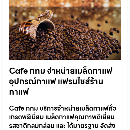
Cafe กทม จำหน่ายเมล็ดกาแฟ
อุปกรณ์กาแฟ แฟรนไชส์ร้าน
กาแฟ
Cafe กทม บริการจำหน่ายเมล็ดกาแฟคั่ว
เกรดพรีเมี่ยม เมล็ดกาแฟคุณภาพดีเยี่ยม
รสชาติกลมกล่อม และ ได้มาตรฐาน จัดส่ง