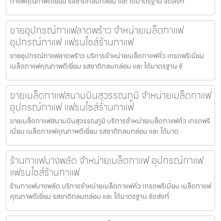
กาแฟคุณภาพดีเยี่ยม รสชาติกลมกล่อม และ ได้มาตรฐาน จัดส่งท
ขายอุปกรณ์กาแฟลาดพร้าว จำหน่ายเมล็ดกาแฟ
อุปกรณ์กาแฟ แฟรนไชส์ร้านกาแฟ
ขายอุปกรณ์กาแฟลาดพร้าว บริการจำหน่ายเมล็ดกาแฟคั่ว เกรดพรีเมี่ยม
เมล็ดกาแฟคุณภาพดีเยี่ยม รสชาติกลมกล่อม และ ได้มาตรฐาน จั
ขายเมล็ดกาแฟสนามบินสุวรรณภูมิ จำหน่ายเมล็ดกาแฟ
อุปกรณ์กาแฟ แฟรนไชส์ร้านกาแฟ
ขายเมล็ดกาแฟสนามบินสุวรรณภูมิ บริการจำหน่ายเมล็ดกาแฟคั่ว เกรดพรี
เมี่ยม เมล็ดกาแฟคุณภาพดีเยี่ยม รสชาติกลมกล่อม และ ได้มาต
ร้านกาแฟบางพลัด จำหน่ายเมล็ดกาแฟ อุปกรณ์กาแฟ
แฟรนไชส์ร้านกาแฟ
ร้านกาแฟบางพลัด บริการจำหน่ายเมล็ดกาแฟคั่ว เกรดพรีเมี่ยม เมล็ดกาแฟ
คุณภาพดีเยี่ยม รสชาติกลมกล่อม และ ได้มาตรฐาน จัดส่งทั่