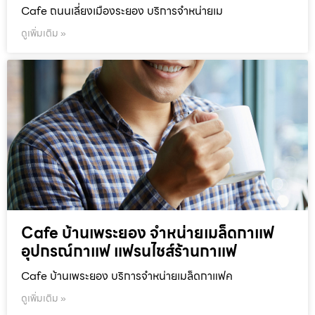
Cafe ถนนเลี่ยงเมืองระยอง บริการจำหน่ายเม
ดูเพิ่มเติม »
Cafe บ้านเพระยอง จำหน่ายเมล็ดกาแฟ
อุปกรณ์กาแฟ แฟรนไชส์ร้านกาแฟ
Cafe บ้านเพระยอง บริการจำหน่ายเมล็ดกาแฟค
ดูเพิ่มเติม »