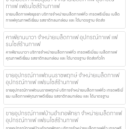
กาแฟ แฟรนไชส์ร้านกาแฟ
ขายเมล็ดกาแฟอยุธยา บริการจำหน่ายเมล็ดกาแฟคั่ว เกรดพรีเมี่ยม เมล็ด
กาแฟคุณภาพดีเยี่ยม รสชาติกลมกล่อม และ ได้มาตรฐาน จัดส่ง
คาเฟ่ยานนาวา จำหน่ายเมล็ดกาแฟ อุปกรณ์กาแฟ แฟ
รนไชส์ร้านกาแฟ
คาเฟ่ยานนาวา บริการจำหน่ายเมล็ดกาแฟคั่ว เกรดพรีเมี่ยม เมล็ดกาแฟ
คุณภาพดีเยี่ยม รสชาติกลมกล่อม และ ได้มาตรฐาน จัดส่งทั่วไท
ขายอุปกรณ์กาแฟถนนราชพฤกษ์ จำหน่ายเมล็ดกาแฟ
อุปกรณ์กาแฟ แฟรนไชส์ร้านกาแฟ
ขายอุปกรณ์กาแฟถนนราชพฤกษ์ บริการจำหน่ายเมล็ดกาแฟคั่ว เกรดพรีเมี่
ยม เมล็ดกาแฟคุณภาพดีเยี่ยม รสชาติกลมกล่อม และ ได้มาตรฐาน
ขายอุปกรณ์กาแฟบ้านอำเภอพัทยา จำหน่ายเมล็ดกาแฟ
อุปกรณ์กาแฟ แฟรนไชส์ร้านกาแฟ
ขายอุปกรณ์กาแฟบ้านอำเภอพัทยา บริการจำหน่ายเมล็ดกาแฟคั่ว เกรดพรี