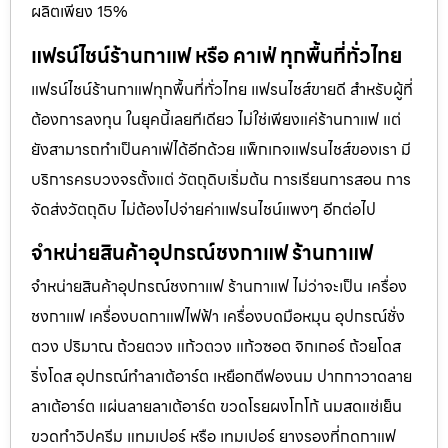
ผลิตเพียง 15%
แฟรน์ไชน์ร้านกาแฟ หรือ คาเฟ่ ทุกพื้นที่ทั่วไทย
แฟรน์ไชน์ร้านกาแฟทุกพื้นที่ทั่วไทย แฟรนไชส์ขายดี สำหรับผู้ที่
ต้องการลงทุน ในยุคนี้เลยทีเดียว ไม่ใช่เพียงแค่ร้านกาแฟ แต่
ยังสามารถทำเป็นคาเฟ่ได้อีกด้วย แพ็กเกจแฟรนไชส์ของเรา มี
บริการครบวงจรตั้งแต่ วัตถุดิบเริ่มต้น การเรียนการสอน การ
จัดส่งวัตถุดิบ ไม่ต้องไปจ่ายค่าเเฟรนไชน์แพงๆ อีกต่อไป
จำหน่ายสินค้าอุปกรณ์ชงกาแฟ ร้านกาแฟ
จำหน่ายสินค้าอุปกรณ์ชงกาแฟ ร้านกาแฟ ไม่ว่าจะเป็น เครื่อง
ชงกาแฟ เครื่องบดกาแฟไฟฟ้า เครื่องบดมือหมุน อุปกรณ์ชั่ง
ตวง ปริมาณ ถ้วยตวง แก้วตวง แก้วซอต จิกเกอร์ ถ้วยโดส
ริ่งโดส อุปกรณ์ทำลาเต้อาร์ต เหยือกตีฟองนม ปากกาวาดลาย
ลาเต้อาร์ต แผ่นลายลาเต้อาร์ต ขวดโรยผงโกโก้ นมสดแช่เย็น
ขวดทำวิปครีม แทมเปอร์ หรือ เทมเปอร์ ยางรองที่กดกาแฟ