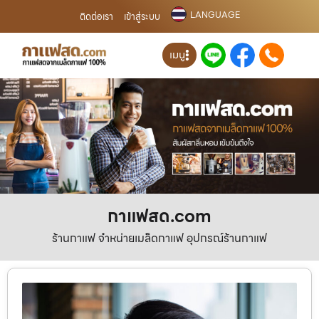
LANGUAGE
ติดต่อเรา
เข้าสู่ระบบ
เมนู
กาแฟสด.com
ร้านกาแฟ จำหน่ายเมล็ดกาแฟ อุปกรณ์ร้านกาแฟ