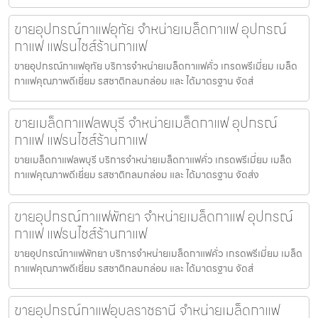
ขายอุปกรณ์กาแฟอุทัย จำหน่ายเมล็ดกาแฟ อุปกรณ์
กาแฟ แฟรนไชส์ร้านกาแฟ
ขายอุปกรณ์กาแฟอุทัย บริการจำหน่ายเมล็ดกาแฟคั่ว เกรดพรีเมี่ยม เมล็ด
กาแฟคุณภาพดีเยี่ยม รสชาติกลมกล่อม และ ได้มาตรฐาน จัดส่
ขายเมล็ดกาแฟลพบุรี จำหน่ายเมล็ดกาแฟ อุปกรณ์
กาแฟ แฟรนไชส์ร้านกาแฟ
ขายเมล็ดกาแฟลพบุรี บริการจำหน่ายเมล็ดกาแฟคั่ว เกรดพรีเมี่ยม เมล็ด
กาแฟคุณภาพดีเยี่ยม รสชาติกลมกล่อม และ ได้มาตรฐาน จัดส่ง
ขายอุปกรณ์กาแฟพัทยา จำหน่ายเมล็ดกาแฟ อุปกรณ์
กาแฟ แฟรนไชส์ร้านกาแฟ
ขายอุปกรณ์กาแฟพัทยา บริการจำหน่ายเมล็ดกาแฟคั่ว เกรดพรีเมี่ยม เมล็ด
กาแฟคุณภาพดีเยี่ยม รสชาติกลมกล่อม และ ได้มาตรฐาน จัดส่
ขายอุปกรณ์กาแฟอุบลราชธานี จำหน่ายเมล็ดกาแฟ