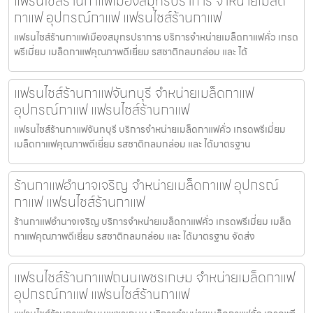
แฟรนไชส์ร้านกาแฟเมืองสมุทรปราการ จำหน่ายเมล็ด
กาแฟ อุปกรณ์กาแฟ แฟรนไชส์ร้านกาแฟ
แฟรนไชส์ร้านกาแฟเมืองสมุทรปราการ บริการจำหน่ายเมล็ดกาแฟคั่ว เกรด
พรีเมี่ยม เมล็ดกาแฟคุณภาพดีเยี่ยม รสชาติกลมกล่อม และ ได้
แฟรนไชส์ร้านกาแฟจันทบุรี จำหน่ายเมล็ดกาแฟ
อุปกรณ์กาแฟ แฟรนไชส์ร้านกาแฟ
แฟรนไชส์ร้านกาแฟจันทบุรี บริการจำหน่ายเมล็ดกาแฟคั่ว เกรดพรีเมี่ยม
เมล็ดกาแฟคุณภาพดีเยี่ยม รสชาติกลมกล่อม และ ได้มาตรฐาน
ร้านกาแฟอำนาจเจริญ จำหน่ายเมล็ดกาแฟ อุปกรณ์
กาแฟ แฟรนไชส์ร้านกาแฟ
ร้านกาแฟอำนาจเจริญ บริการจำหน่ายเมล็ดกาแฟคั่ว เกรดพรีเมี่ยม เมล็ด
กาแฟคุณภาพดีเยี่ยม รสชาติกลมกล่อม และ ได้มาตรฐาน จัดส่ง
แฟรนไชส์ร้านกาแฟถนนเพชรเกษม จำหน่ายเมล็ดกาแฟ
อุปกรณ์กาแฟ แฟรนไชส์ร้านกาแฟ