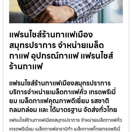
แฟรนไชส์ร้านกาแฟเมือง
สมุทรปราการ จำหน่ายเมล็ด
กาแฟ อุปกรณ์กาแฟ แฟรนไชส์
ร้านกาแฟ
แฟรนไชส์ร้านกาแฟเมืองสมุทรปราการ
บริการจำหน่ายเมล็ดกาแฟคั่ว เกรดพรีเมี่
ยม เมล็ดกาแฟคุณภาพดีเยี่ยม รสชาติ
กลมกล่อม และ ได้มาตรฐาน จัดส่งทั่วไทย
แฟรนไชส์ร้านกาแฟเมืองสมุทรปราการ จำหน่ายเมล็ดกาแฟคั่ว
เกรดพรีเมี่ยม เมล็ดกาแฟอาราบิก้า เมล็ดกาแฟไทยเกรดพรีเมี่