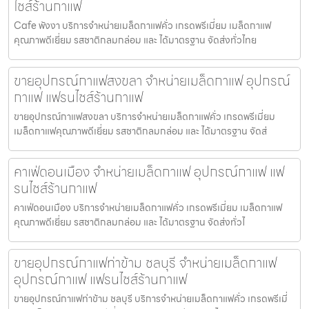
ไชส์ร้านกาแฟ
Cafe พังงา บริการจำหน่ายเมล็ดกาแฟคั่ว เกรดพรีเมี่ยม เมล็ดกาแฟ
คุณภาพดีเยี่ยม รสชาติกลมกล่อม และ ได้มาตรฐาน จัดส่งทั่วไทย
ขายอุปกรณ์กาแฟสงขลา จำหน่ายเมล็ดกาแฟ อุปกรณ์
กาแฟ แฟรนไชส์ร้านกาแฟ
ขายอุปกรณ์กาแฟสงขลา บริการจำหน่ายเมล็ดกาแฟคั่ว เกรดพรีเมี่ยม
เมล็ดกาแฟคุณภาพดีเยี่ยม รสชาติกลมกล่อม และ ได้มาตรฐาน จัดส่
คาเฟ่ดอนเมือง จำหน่ายเมล็ดกาแฟ อุปกรณ์กาแฟ แฟ
รนไชส์ร้านกาแฟ
คาเฟ่ดอนเมือง บริการจำหน่ายเมล็ดกาแฟคั่ว เกรดพรีเมี่ยม เมล็ดกาแฟ
คุณภาพดีเยี่ยม รสชาติกลมกล่อม และ ได้มาตรฐาน จัดส่งทั่วไ
ขายอุปกรณ์กาแฟท่าข้าม ชลบุรี จำหน่ายเมล็ดกาแฟ
อุปกรณ์กาแฟ แฟรนไชส์ร้านกาแฟ
ขายอุปกรณ์กาแฟท่าข้าม ชลบุรี บริการจำหน่ายเมล็ดกาแฟคั่ว เกรดพรีเมี่