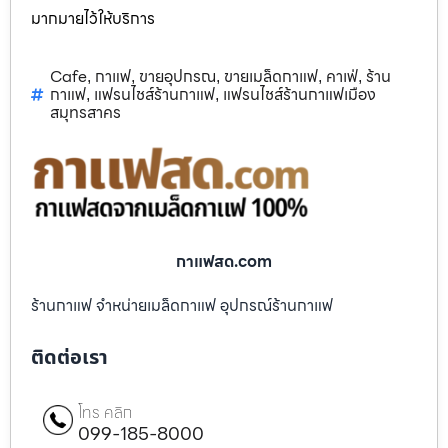
มากมายไว้ให้บริการ
Cafe
กาแฟ
ขายอุปกรณ
ขายเมล็ดกาแฟ
คาเฟ่
ร้าน
,
,
,
,
,
กาแฟ
แฟรนไชส์ร้านกาแฟ
แฟรนไชส์ร้านกาแฟเมือง
,
,
สมุทรสาคร
กาแฟสด.com
ร้านกาแฟ จำหน่ายเมล็ดกาแฟ อุปกรณ์ร้านกาแฟ
ติดต่อเรา
โทร คลิก
099-185-8000