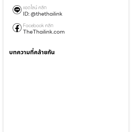
แอดไลน์ คลิก
ID: @thethailink
Facebook คลิก
TheThailink.com
บทความที่คล้ายกัน