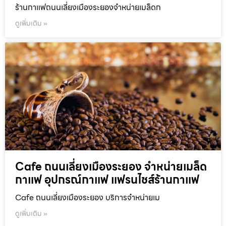
ร้านกาแฟถนนเลี่ยงเมืองระยองจำหน่ายเมล็ดก
ดูเพิ่มเติม »
Cafe ถนนเลี่ยงเมืองระยอง จำหน่ายเมล็ด
กาแฟ อุปกรณ์กาแฟ แฟรนไชส์ร้านกาแฟ
Cafe ถนนเลี่ยงเมืองระยอง บริการจำหน่ายเม
ดูเพิ่มเติม »