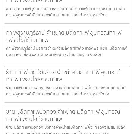
กาแฟ แฟรนไชส์ร้านกาแฟ
ขายเมล็ดกาแฟสุรินทร์ บริการจำหน่ายเมล็ดกาแฟคั่ว เกรดพรีเมี่ยม เมล็ด
กาแฟคุณภาพดีเยี่ยม รสชาติกลมกล่อม และ ได้มาตรฐาน จัดส
คาเฟ่สุราษฎร์ธานี จำหน่ายเมล็ดกาแฟ อุปกรณ์กาแฟ
แฟรนไชส์ร้านกาแฟ
คาเฟ่สุราษฎร์ธานี บริการจำหน่ายเมล็ดกาแฟคั่ว เกรดพรีเมี่ยม เมล็ดกาแฟ
คุณภาพดีเยี่ยม รสชาติกลมกล่อม และ ได้มาตรฐาน จัดส่งท
ร้านกาแฟลาดบัวหลวง จำหน่ายเมล็ดกาแฟ อุปกรณ์
กาแฟ แฟรนไชส์ร้านกาแฟ
ร้านกาแฟลาดบัวหลวง บริการจำหน่ายเมล็ดกาแฟคั่ว เกรดพรีเมี่ยม เมล็ด
กาแฟคุณภาพดีเยี่ยม รสชาติกลมกล่อม และ ได้มาตรฐาน จัดส่ง
ขายเมล็ดกาแฟบ่อทอง จำหน่ายเมล็ดกาแฟ อุปกรณ์
กาแฟ แฟรนไชส์ร้านกาแฟ
ขายเมล็ดกาแฟบ่อทอง บริการจำหน่ายเมล็ดกาแฟคั่ว เกรดพรีเมี่ยม เมล็ด
กาแฟคุณภาพดีเยี่ยม รสชาติกลมกล่อม และ ได้มาตรฐาน จัดส่ง