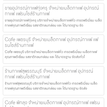
ขายอุปกรณ์กาแฟทุ่งครุ จำหน่ายเมล็ดกาแฟ อุปกรณ์
กาแฟ แฟรนไชส์ร้านกาแฟ
ขายอุปกรณ์กาแฟทุ่งครุ บริการจำหน่ายเมล็ดกาแฟคั่ว เกรดพรีเมี่ยม เมล็ด
กาแฟคุณภาพดีเยี่ยม รสชาติกลมกล่อม และ ได้มาตรฐาน จัด
Cafe เพชรบุรี จำหน่ายเมล็ดกาแฟ อุปกรณ์กาแฟ แฟ
รนไชส์ร้านกาแฟ
Cafe เพชรบุรี บริการจำหน่ายเมล็ดกาแฟคั่ว เกรดพรีเมี่ยม เมล็ดกาแฟ
คุณภาพดีเยี่ยม รสชาติกลมกล่อม และ ได้มาตรฐาน จัดส่งทั่วไ
ร้านกาแฟสุพรรณบุรี จำหน่ายเมล็ดกาแฟ อุปกรณ์
กาแฟ แฟรนไชส์ร้านกาแฟ
ร้านกาแฟสุพรรณบุรี บริการจำหน่ายเมล็ดกาแฟคั่ว เกรดพรีเมี่ยม เมล็ด
กาแฟคุณภาพดีเยี่ยม รสชาติกลมกล่อม และ ได้มาตรฐาน จัดส่ง
Cafe พัทลุง จำหน่ายเมล็ดกาแฟ อุปกรณ์กาแฟ แฟรน