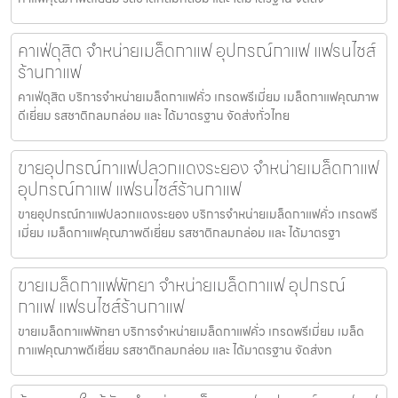
คาเฟ่ดุสิต จำหน่ายเมล็ดกาแฟ อุปกรณ์กาแฟ แฟรนไชส์
ร้านกาแฟ
คาเฟ่ดุสิต บริการจำหน่ายเมล็ดกาแฟคั่ว เกรดพรีเมี่ยม เมล็ดกาแฟคุณภาพ
ดีเยี่ยม รสชาติกลมกล่อม และ ได้มาตรฐาน จัดส่งทั่วไทย
ขายอุปกรณ์กาแฟปลวกแดงระยอง จำหน่ายเมล็ดกาแฟ
อุปกรณ์กาแฟ แฟรนไชส์ร้านกาแฟ
ขายอุปกรณ์กาแฟปลวกแดงระยอง บริการจำหน่ายเมล็ดกาแฟคั่ว เกรดพรี
เมี่ยม เมล็ดกาแฟคุณภาพดีเยี่ยม รสชาติกลมกล่อม และ ได้มาตรฐา
ขายเมล็ดกาแฟพัทยา จำหน่ายเมล็ดกาแฟ อุปกรณ์
กาแฟ แฟรนไชส์ร้านกาแฟ
ขายเมล็ดกาแฟพัทยา บริการจำหน่ายเมล็ดกาแฟคั่ว เกรดพรีเมี่ยม เมล็ด
กาแฟคุณภาพดีเยี่ยม รสชาติกลมกล่อม และ ได้มาตรฐาน จัดส่งท