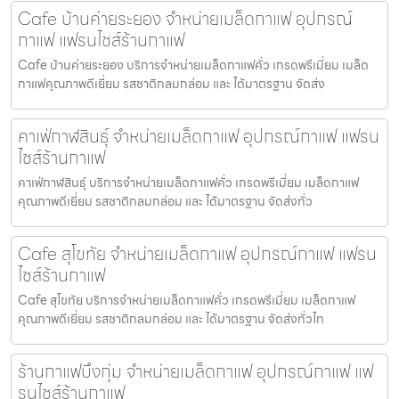
Cafe บ้านค่ายระยอง จำหน่ายเมล็ดกาแฟ อุปกรณ์
กาแฟ แฟรนไชส์ร้านกาแฟ
Cafe บ้านค่ายระยอง บริการจำหน่ายเมล็ดกาแฟคั่ว เกรดพรีเมี่ยม เมล็ด
กาแฟคุณภาพดีเยี่ยม รสชาติกลมกล่อม และ ได้มาตรฐาน จัดส่ง
คาเฟ่กาฬสินธุ์ จำหน่ายเมล็ดกาแฟ อุปกรณ์กาแฟ แฟรน
ไชส์ร้านกาแฟ
คาเฟ่กาฬสินธุ์ บริการจำหน่ายเมล็ดกาแฟคั่ว เกรดพรีเมี่ยม เมล็ดกาแฟ
คุณภาพดีเยี่ยม รสชาติกลมกล่อม และ ได้มาตรฐาน จัดส่งทั่ว
Cafe สุโขทัย จำหน่ายเมล็ดกาแฟ อุปกรณ์กาแฟ แฟรน
ไชส์ร้านกาแฟ
Cafe สุโขทัย บริการจำหน่ายเมล็ดกาแฟคั่ว เกรดพรีเมี่ยม เมล็ดกาแฟ
คุณภาพดีเยี่ยม รสชาติกลมกล่อม และ ได้มาตรฐาน จัดส่งทั่วไท
ร้านกาแฟบึงกุ่ม จำหน่ายเมล็ดกาแฟ อุปกรณ์กาแฟ แฟ
รนไชส์ร้านกาแฟ