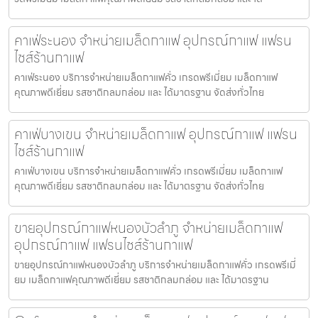
คาเฟ่ระนอง จำหน่ายเมล็ดกาแฟ อุปกรณ์กาแฟ แฟรน
ไชส์ร้านกาแฟ
คาเฟ่ระนอง บริการจำหน่ายเมล็ดกาแฟคั่ว เกรดพรีเมี่ยม เมล็ดกาแฟ
คุณภาพดีเยี่ยม รสชาติกลมกล่อม และ ได้มาตรฐาน จัดส่งทั่วไทย
คาเฟ่บางเขน จำหน่ายเมล็ดกาแฟ อุปกรณ์กาแฟ แฟรน
ไชส์ร้านกาแฟ
คาเฟ่บางเขน บริการจำหน่ายเมล็ดกาแฟคั่ว เกรดพรีเมี่ยม เมล็ดกาแฟ
คุณภาพดีเยี่ยม รสชาติกลมกล่อม และ ได้มาตรฐาน จัดส่งทั่วไทย
ขายอุปกรณ์กาแฟหนองบัวลำภู จำหน่ายเมล็ดกาแฟ
อุปกรณ์กาแฟ แฟรนไชส์ร้านกาแฟ
ขายอุปกรณ์กาแฟหนองบัวลำภู บริการจำหน่ายเมล็ดกาแฟคั่ว เกรดพรีเมี่
ยม เมล็ดกาแฟคุณภาพดีเยี่ยม รสชาติกลมกล่อม และ ได้มาตรฐาน