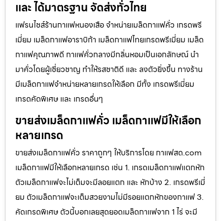
และ ได้มาตรฐาน จัดส่งทั่วไทย
แฟรนไชส์ร้านกาแฟหนองเสือ จำหน่ายเมล็ดกาแฟคั่ว เกรดพรี
เมี่ยม เมล็ดกาแฟอาราบิก้า เมล็ดกาแฟไทยเกรดพรีเมี่ยม เมล็ด
กาแฟคุณภาพดี กาแฟคั่วกลางมีกลิ่นหอมเป็นเอกลักษณ์ นำ
มาคั่วโดยผู้เชี่ยวชาญ ทำให้รสชาติดี และ ลงตัวยิ่งขึ้น ทางร้าน
มีเมล็ดกาแฟจำหน่ายหลายเกรดให้เลือก มีทั้ง เกรดพรีเมี่ยม
เกรดคัดพิเศษ และ เกรดอื่นๆ
ขายส่งเมล็ดกาแฟคั่ว เมล็ดกาแฟมีให้เลือก
หลายเกรด
ขายส่งเมล็ดกาแฟคั่ว ราคาถูกๆ ให้บริการโดย กาแฟสด.com
เมล็ดกาแฟมีให้เลือกหลายเกรด เช่น 1. เกรดเมล็ดกาแฟแตกหัก
ตัวเมล็ดกาแฟจะไม่เต็มจะมีลอยแตก และ หักบ้าง 2. เกรดพรีเมี่
ยม ตัวเมล็ดกาแฟจะเต็มสวยงามไม่มีรอยแตกหักของกาแฟ 3.
คัดเกรดพิเศษ ตัวนี้บอกเลยสุดยอดเมล็ดกาแฟจาก 1 ไร่ จะมี