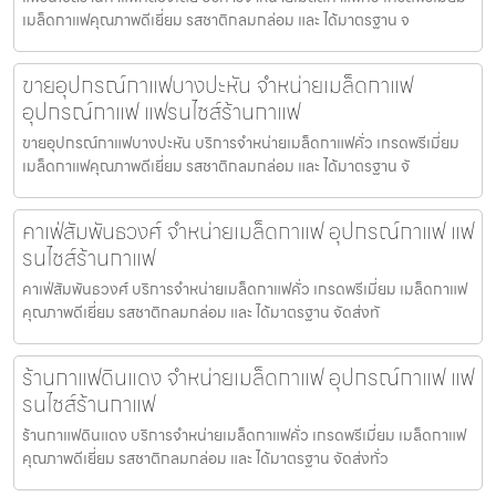
เมล็ดกาแฟคุณภาพดีเยี่ยม รสชาติกลมกล่อม และ ได้มาตรฐาน จ
ขายอุปกรณ์กาแฟบางปะหัน จำหน่ายเมล็ดกาแฟ
อุปกรณ์กาแฟ แฟรนไชส์ร้านกาแฟ
ขายอุปกรณ์กาแฟบางปะหัน บริการจำหน่ายเมล็ดกาแฟคั่ว เกรดพรีเมี่ยม
เมล็ดกาแฟคุณภาพดีเยี่ยม รสชาติกลมกล่อม และ ได้มาตรฐาน จั
คาเฟ่สัมพันธวงศ์ จำหน่ายเมล็ดกาแฟ อุปกรณ์กาแฟ แฟ
รนไชส์ร้านกาแฟ
คาเฟ่สัมพันธวงศ์ บริการจำหน่ายเมล็ดกาแฟคั่ว เกรดพรีเมี่ยม เมล็ดกาแฟ
คุณภาพดีเยี่ยม รสชาติกลมกล่อม และ ได้มาตรฐาน จัดส่งทั
ร้านกาแฟดินแดง จำหน่ายเมล็ดกาแฟ อุปกรณ์กาแฟ แฟ
รนไชส์ร้านกาแฟ
ร้านกาแฟดินแดง บริการจำหน่ายเมล็ดกาแฟคั่ว เกรดพรีเมี่ยม เมล็ดกาแฟ
คุณภาพดีเยี่ยม รสชาติกลมกล่อม และ ได้มาตรฐาน จัดส่งทั่ว