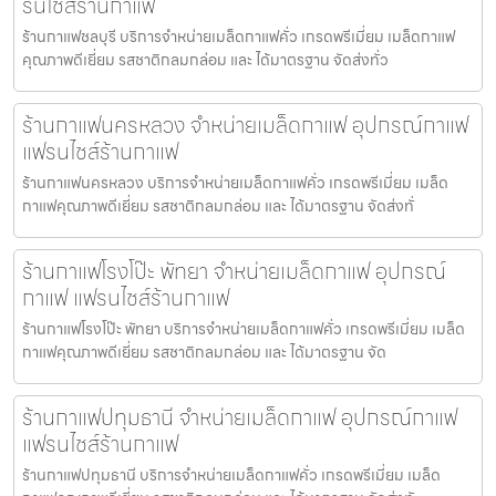
รนไชส์ร้านกาแฟ
ร้านกาแฟชลบุรี บริการจำหน่ายเมล็ดกาแฟคั่ว เกรดพรีเมี่ยม เมล็ดกาแฟ
คุณภาพดีเยี่ยม รสชาติกลมกล่อม และ ได้มาตรฐาน จัดส่งทั่ว
ร้านกาแฟนครหลวง จำหน่ายเมล็ดกาแฟ อุปกรณ์กาแฟ
แฟรนไชส์ร้านกาแฟ
ร้านกาแฟนครหลวง บริการจำหน่ายเมล็ดกาแฟคั่ว เกรดพรีเมี่ยม เมล็ด
กาแฟคุณภาพดีเยี่ยม รสชาติกลมกล่อม และ ได้มาตรฐาน จัดส่งทั่
ร้านกาแฟโรงโป๊ะ พัทยา จำหน่ายเมล็ดกาแฟ อุปกรณ์
กาแฟ แฟรนไชส์ร้านกาแฟ
ร้านกาแฟโรงโป๊ะ พัทยา บริการจำหน่ายเมล็ดกาแฟคั่ว เกรดพรีเมี่ยม เมล็ด
กาแฟคุณภาพดีเยี่ยม รสชาติกลมกล่อม และ ได้มาตรฐาน จัด
ร้านกาแฟปทุมธานี จำหน่ายเมล็ดกาแฟ อุปกรณ์กาแฟ
แฟรนไชส์ร้านกาแฟ
ร้านกาแฟปทุมธานี บริการจำหน่ายเมล็ดกาแฟคั่ว เกรดพรีเมี่ยม เมล็ด