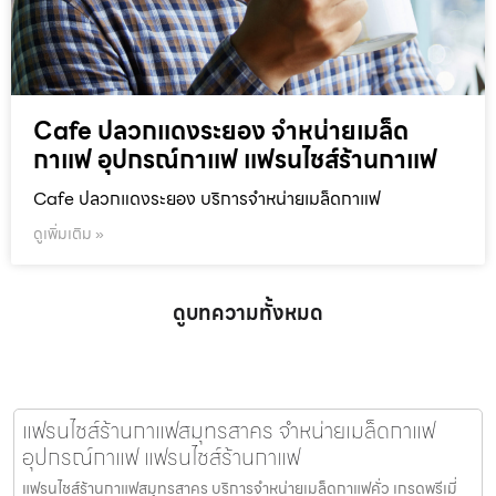
Cafe ปลวกแดงระยอง จำหน่ายเมล็ด
กาแฟ อุปกรณ์กาแฟ แฟรนไชส์ร้านกาแฟ
Cafe ปลวกแดงระยอง บริการจำหน่ายเมล็ดกาแฟ
ดูเพิ่มเติม »
ดูบทความทั้งหมด
แฟรนไชส์ร้านกาแฟสมุทรสาคร จำหน่ายเมล็ดกาแฟ
อุปกรณ์กาแฟ แฟรนไชส์ร้านกาแฟ
แฟรนไชส์ร้านกาแฟสมุทรสาคร บริการจำหน่ายเมล็ดกาแฟคั่ว เกรดพรีเมี่