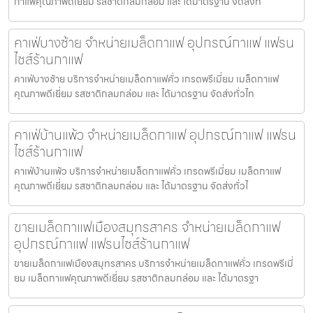
กาแฟคุณภาพดีเยี่ยม รสชาติกลมกล่อม และ ได้มาตรฐาน จัดส่งทั
คาเฟ่บางซ้าย จำหน่ายเมล็ดกาแฟ อุปกรณ์กาแฟ แฟรน
ไชส์ร้านกาแฟ
คาเฟ่บางซ้าย บริการจำหน่ายเมล็ดกาแฟคั่ว เกรดพรีเมี่ยม เมล็ดกาแฟ
คุณภาพดีเยี่ยม รสชาติกลมกล่อม และ ได้มาตรฐาน จัดส่งทั่วไท
คาเฟ่บ้านแพ้ว จำหน่ายเมล็ดกาแฟ อุปกรณ์กาแฟ แฟรน
ไชส์ร้านกาแฟ
คาเฟ่บ้านแพ้ว บริการจำหน่ายเมล็ดกาแฟคั่ว เกรดพรีเมี่ยม เมล็ดกาแฟ
คุณภาพดีเยี่ยม รสชาติกลมกล่อม และ ได้มาตรฐาน จัดส่งทั่วไ
ขายเมล็ดกาแฟเมืองสมุทรสาคร จำหน่ายเมล็ดกาแฟ
อุปกรณ์กาแฟ แฟรนไชส์ร้านกาแฟ
ขายเมล็ดกาแฟเมืองสมุทรสาคร บริการจำหน่ายเมล็ดกาแฟคั่ว เกรดพรีเมี่
ยม เมล็ดกาแฟคุณภาพดีเยี่ยม รสชาติกลมกล่อม และ ได้มาตรฐา