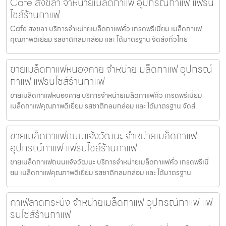
Cafe สงขลา จำหน่ายเมล็ดกาแฟ อุปกรณ์กาแฟ แฟรน
ไชส์ร้านกาแฟ
Cafe สงขลา บริการจำหน่ายเมล็ดกาแฟคั่ว เกรดพรีเมี่ยม เมล็ดกาแฟ
คุณภาพดีเยี่ยม รสชาติกลมกล่อม และ ได้มาตรฐาน จัดส่งทั่วไทย
ขายเมล็ดกาแฟหนองคาย จำหน่ายเมล็ดกาแฟ อุปกรณ์
กาแฟ แฟรนไชส์ร้านกาแฟ
ขายเมล็ดกาแฟหนองคาย บริการจำหน่ายเมล็ดกาแฟคั่ว เกรดพรีเมี่ยม
เมล็ดกาแฟคุณภาพดีเยี่ยม รสชาติกลมกล่อม และ ได้มาตรฐาน จัดส่
ขายเมล็ดกาแฟถนนแจ้งวัฒนะ จำหน่ายเมล็ดกาแฟ
อุปกรณ์กาแฟ แฟรนไชส์ร้านกาแฟ
ขายเมล็ดกาแฟถนนแจ้งวัฒนะ บริการจำหน่ายเมล็ดกาแฟคั่ว เกรดพรีเมี่
ยม เมล็ดกาแฟคุณภาพดีเยี่ยม รสชาติกลมกล่อม และ ได้มาตรฐาน
คาเฟ่ลาดกระบัง จำหน่ายเมล็ดกาแฟ อุปกรณ์กาแฟ แฟ
รนไชส์ร้านกาแฟ