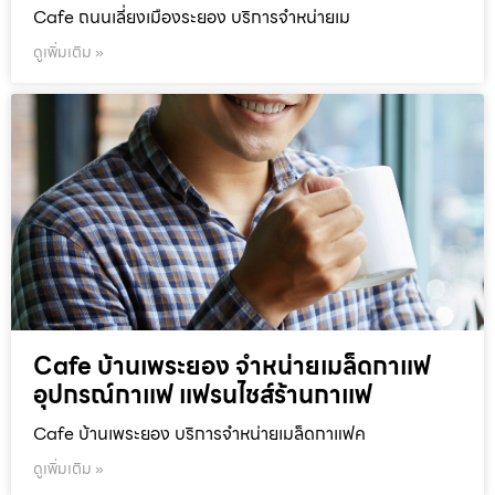
Cafe ถนนเลี่ยงเมืองระยอง บริการจำหน่ายเม
ดูเพิ่มเติม »
Cafe บ้านเพระยอง จำหน่ายเมล็ดกาแฟ
อุปกรณ์กาแฟ แฟรนไชส์ร้านกาแฟ
Cafe บ้านเพระยอง บริการจำหน่ายเมล็ดกาแฟค
ดูเพิ่มเติม »