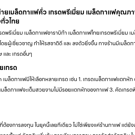
ายเมล็ดกาแฟคั่ว เกรดพรีเมี่ยม เมล็ดกาแฟคุณภา
ทั่วไทย
ดพรีเมี่ยม เมล็ดกาแฟอาราบิก้า เมล็ดกาแฟไทยเกรดพรีเมี่ยม เ
ยผู้เชี่ยวชาญ ทำให้รสชาติดี และ ลงตัวยิ่งขึ้น ทางร้านมีเมล็ด
ษ และ เกรดอื่นๆ
ายเกรด
เมล็ดกาแฟมีให้เลือกหลายเกรด เช่น 1. เกรดเมล็ดกาแฟแตกหัก ต
ัวเมล็ดกาแฟจะเต็มสวยงามไม่มีรอยแตกหักของกาแฟ 3. คัดเกรดพิเ
้ที่ต้องการลงทุน ในยุคนี้เลยทีเดียว ไม่ใช่เพียงแค่ร้านกาแฟ แต่