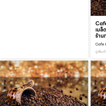
Cafe
เมล็
ร้าน
Cafe ถ
ดูเพิ่มเต