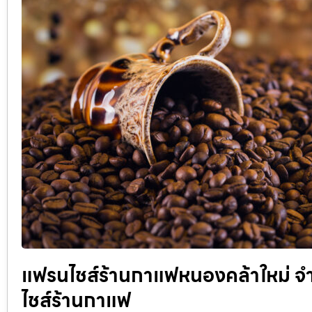
แฟรนไชส์ร้านกาแฟหนองคล้าใหม่ จ
ไชส์ร้านกาแฟ