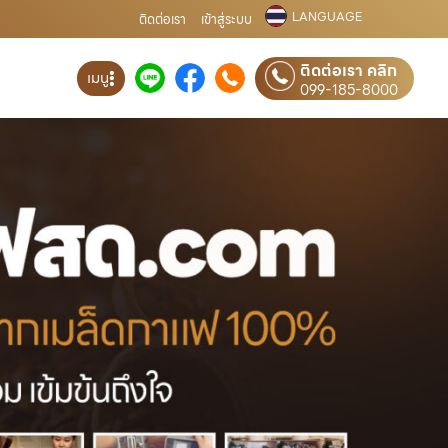
LANGUAGE
ติดต่อเรา
เข้าสู่ระบบ
ติดต่อเรา คลิก
เมนู
099-185-8000