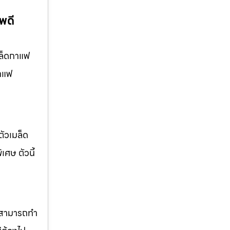
พดี
มล็ดกาแฟ
กาแฟ
ัวเมล็ด
ศษ ตัวนี้
ยังสามารถทำ