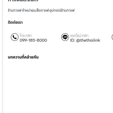
ร้านกาแฟ จำหน่ายเมล็ดกาแฟ อุปกรณ์ร้านกาแฟ
ติดต่อเรา
โทร คลิก
แอดไลน์ คลิก
099-185-8000
ID: @thethailink
บทความที่คล้ายกัน