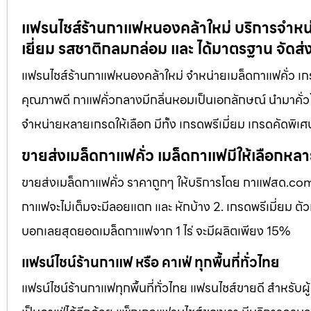
แฟรนไชส์ร้านกาแฟหนองคล้าใหม่ บริการจำหน่
เยี่ยม รสชาติกลมกล่อม และ ได้มาตรฐาน จัดส่ง
แฟรนไชส์ร้านกาแฟหนองคล้าใหม่ จำหน่ายเมล็ดกาแฟคั่ว เกร
คุณภาพดี กาแฟคั่วกลางมีกลิ่นหอมเป็นเอกลักษณ์ นำมาคั่วโด
จำหน่ายหลายเกรดให้เลือก มีทั้ง เกรดพรีเมี่ยม เกรดคัดพิเศ
ขายส่งเมล็ดกาแฟคั่ว เมล็ดกาแฟมีให้เลือกหล
ขายส่งเมล็ดกาแฟคั่ว ราคาถูกๆ ให้บริการโดย กาแฟสด.com 
กาแฟจะไม่เต็มจะมีลอยแตก และ หักบ้าง 2. เกรดพรีเมี่ยม ต
บอกเลยสุดยอดเมล็ดกาแฟจาก 1 ไร่ จะมีผลิตเพียง 15%
แฟรน์ไชน์ร้านกาแฟ หรือ คาเฟ่ ทุกพื้นที่ทั่วไทย
แฟรน์ไชน์ร้านกาแฟทุกพื้นที่ทั่วไทย แฟรนไชส์ขายดี สำหรับผู