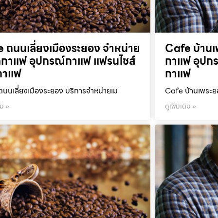
 ถนนเลี่ยงเมืองระยอง จำหน่าย
Cafe บ้านเ
ดกาแฟ อุปกรณ์กาแฟ แฟรนไชส์
กาแฟ อุปกร
กาแฟ
กาแฟ
นนเลี่ยงเมืองระยอง บริการจำหน่ายเม
Cafe บ้านเพระย
ิม »
ดูเพิ่มเติม »