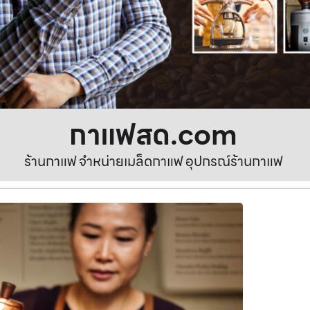
กาแฟสด.com
ร้านกาแฟ จำหน่ายเมล็ดกาแฟ อุปกรณ์ร้านกาแฟ