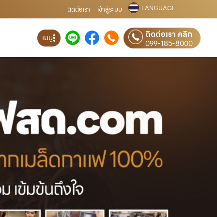
LANGUAGE
ติดต่อเรา
เข้าสู่ระบบ
ติดต่อเรา คลิก
เมนู
099-185-8000