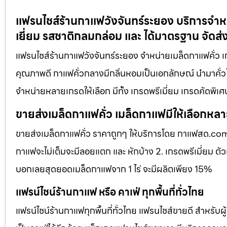
แฟรนไชส์ร้านกาแฟวังจันทร์ระยอง บริการจำหน
เยี่ยม รสชาติกลมกล่อม และ ได้มาตรฐาน จัดส่ง
แฟรนไชส์ร้านกาแฟวังจันทร์ระยอง จำหน่ายเมล็ดกาแฟคั่ว เ
คุณภาพดี กาแฟคั่วกลางมีกลิ่นหอมเป็นเอกลักษณ์ นำมาคั่วโด
จำหน่ายหลายเกรดให้เลือก มีทั้ง เกรดพรีเมี่ยม เกรดคัดพิเศ
ขายส่งเมล็ดกาแฟคั่ว เมล็ดกาแฟมีให้เลือกหล
ขายส่งเมล็ดกาแฟคั่ว ราคาถูกๆ ให้บริการโดย กาแฟสด.com 
กาแฟจะไม่เต็มจะมีลอยแตก และ หักบ้าง 2. เกรดพรีเมี่ยม ต
บอกเลยสุดยอดเมล็ดกาแฟจาก 1 ไร่ จะมีผลิตเพียง 15%
แฟรน์ไชน์ร้านกาแฟ หรือ คาเฟ่ ทุกพื้นที่ทั่วไทย
แฟรน์ไชน์ร้านกาแฟทุกพื้นที่ทั่วไทย แฟรนไชส์ขายดี สำหรับผู