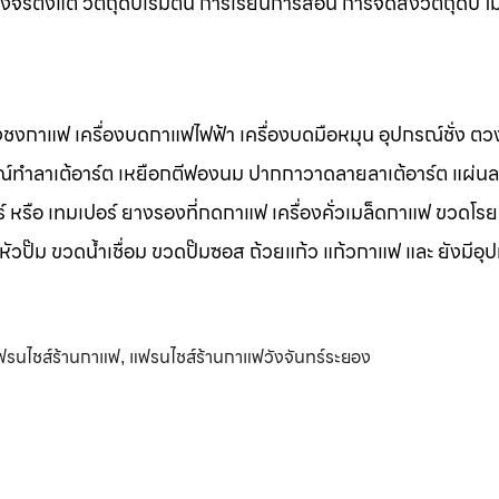
รตั้งแต่ วัตถุดิบเริ่มต้น การเรียนการสอน การจัดส่งวัตถุดิบ ไม
องชงกาแฟ เครื่องบดกาแฟไฟฟ้า เครื่องบดมือหมุน อุปกรณ์ชั่ง ต
รณ์ทำลาเต้อาร์ต เหยือกตีฟองนม ปากกาวาดลายลาเต้อาร์ต แผ่นล
 หรือ เทมเปอร์ ยางรองที่กดกาแฟ เครื่องคั่วเมล็ดกาแฟ ขวดโรย
ั๊ม ขวดน้ำเชื่อม ขวดปั๊มซอส ถ้วยแก้ว แก้วกาแฟ และ ยังมีอุ
ฟรนไชส์ร้านกาแฟ
แฟรนไชส์ร้านกาแฟวังจันทร์ระยอง
,