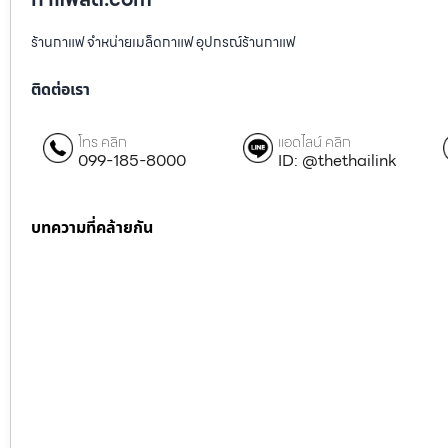
ร้านกาแฟ จำหน่ายเมล็ดกาแฟ อุปกรณ์ร้านกาแฟ
ติดต่อเรา
โทร คลิก
แอดไลน์ คลิก
099-185-8000
ID: @thethailink
บทความที่คล้ายกัน