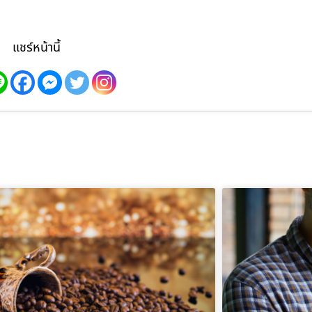
แชร์หน้านี้