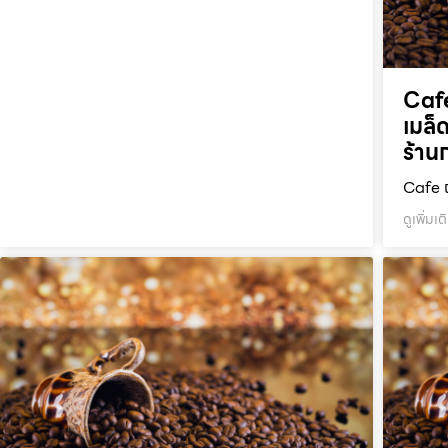
Cafe
เมล็
ร้าน
Cafe ถ
ดูเพิ่มเต