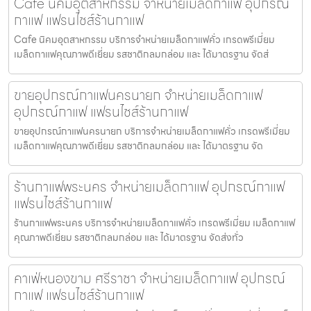
Cafe นิคมอุตสาหกรรม จำหน่ายเมล็ดกาแฟ อุปกรณ์
กาแฟ แฟรนไชส์ร้านกาแฟ
Cafe นิคมอุตสาหกรรม บริการจำหน่ายเมล็ดกาแฟคั่ว เกรดพรีเมี่ยม
เมล็ดกาแฟคุณภาพดีเยี่ยม รสชาติกลมกล่อม และ ได้มาตรฐาน จัดส่
ขายอุปกรณ์กาแฟนครนายก จำหน่ายเมล็ดกาแฟ
อุปกรณ์กาแฟ แฟรนไชส์ร้านกาแฟ
ขายอุปกรณ์กาแฟนครนายก บริการจำหน่ายเมล็ดกาแฟคั่ว เกรดพรีเมี่ยม
เมล็ดกาแฟคุณภาพดีเยี่ยม รสชาติกลมกล่อม และ ได้มาตรฐาน จัด
ร้านกาแฟพระนคร จำหน่ายเมล็ดกาแฟ อุปกรณ์กาแฟ
แฟรนไชส์ร้านกาแฟ
ร้านกาแฟพระนคร บริการจำหน่ายเมล็ดกาแฟคั่ว เกรดพรีเมี่ยม เมล็ดกาแฟ
คุณภาพดีเยี่ยม รสชาติกลมกล่อม และ ได้มาตรฐาน จัดส่งทั่ว
คาเฟ่หนองขาม ศรีราชา จำหน่ายเมล็ดกาแฟ อุปกรณ์
กาแฟ แฟรนไชส์ร้านกาแฟ