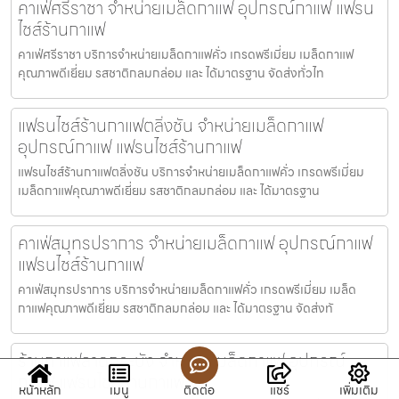
คาเฟ่ศรีราชา จำหน่ายเมล็ดกาแฟ อุปกรณ์กาแฟ แฟรน
ไชส์ร้านกาแฟ
คาเฟ่ศรีราชา บริการจำหน่ายเมล็ดกาแฟคั่ว เกรดพรีเมี่ยม เมล็ดกาแฟ
คุณภาพดีเยี่ยม รสชาติกลมกล่อม และ ได้มาตรฐาน จัดส่งทั่วไท
แฟรนไชส์ร้านกาแฟตลิ่งชัน จำหน่ายเมล็ดกาแฟ
อุปกรณ์กาแฟ แฟรนไชส์ร้านกาแฟ
แฟรนไชส์ร้านกาแฟตลิ่งชัน บริการจำหน่ายเมล็ดกาแฟคั่ว เกรดพรีเมี่ยม
เมล็ดกาแฟคุณภาพดีเยี่ยม รสชาติกลมกล่อม และ ได้มาตรฐาน
คาเฟ่สมุทรปราการ จำหน่ายเมล็ดกาแฟ อุปกรณ์กาแฟ
แฟรนไชส์ร้านกาแฟ
คาเฟ่สมุทรปราการ บริการจำหน่ายเมล็ดกาแฟคั่ว เกรดพรีเมี่ยม เมล็ด
กาแฟคุณภาพดีเยี่ยม รสชาติกลมกล่อม และ ได้มาตรฐาน จัดส่งทั
ร้านกาแฟลาดกระบัง จำหน่ายเมล็ดกาแฟ อุปกรณ์
กาแฟ แฟรนไชส์ร้านกาแฟ
หน้าหลัก
เมนู
ติดต่อ
แชร์
เพิ่มเติม