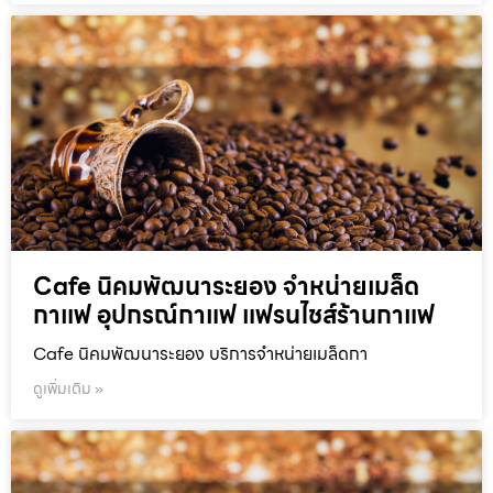
Cafe นิคมพัฒนาระยอง จำหน่ายเมล็ด
กาแฟ อุปกรณ์กาแฟ แฟรนไชส์ร้านกาแฟ
Cafe นิคมพัฒนาระยอง บริการจำหน่ายเมล็ดกา
ดูเพิ่มเติม »