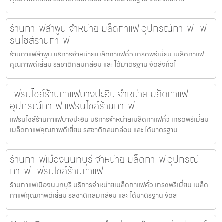
ร้านกาแฟลำพูน จำหน่ายเมล็ดกาแฟ อุปกรณ์กาแฟ แฟ
รนไชส์ร้านกาแฟ
ร้านกาแฟลำพูน บริการจำหน่ายเมล็ดกาแฟคั่ว เกรดพรีเมี่ยม เมล็ดกาแฟ
คุณภาพดีเยี่ยม รสชาติกลมกล่อม และ ได้มาตรฐาน จัดส่งทั่วไ
แฟรนไชส์ร้านกาแฟบางปะอิน จำหน่ายเมล็ดกาแฟ
อุปกรณ์กาแฟ แฟรนไชส์ร้านกาแฟ
แฟรนไชส์ร้านกาแฟบางปะอิน บริการจำหน่ายเมล็ดกาแฟคั่ว เกรดพรีเมี่ยม
เมล็ดกาแฟคุณภาพดีเยี่ยม รสชาติกลมกล่อม และ ได้มาตรฐาน
ร้านกาแฟเมืองนนทบุรี จำหน่ายเมล็ดกาแฟ อุปกรณ์
กาแฟ แฟรนไชส์ร้านกาแฟ
ร้านกาแฟเมืองนนทบุรี บริการจำหน่ายเมล็ดกาแฟคั่ว เกรดพรีเมี่ยม เมล็ด
กาแฟคุณภาพดีเยี่ยม รสชาติกลมกล่อม และ ได้มาตรฐาน จัดส