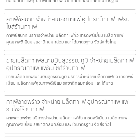
ยม เมล็ดกาแฟคุณภาพดีเยี่ยม รสชาติกลมกล่อม และ ได้มาตรฐาน
คาเฟ่ชัยนาท จำหน่ายเมล็ดกาแฟ อุปกรณ์กาแฟ แฟรน
ไชส์ร้านกาแฟ
คาเฟ่ชัยนาท บริการจำหน่ายเมล็ดกาแฟคั่ว เกรดพรีเมี่ยม เมล็ดกาแฟ
คุณภาพดีเยี่ยม รสชาติกลมกล่อม และ ได้มาตรฐาน จัดส่งทั่วไทย
ขายเมล็ดกาแฟสนามบินสุวรรณภูมิ จำหน่ายเมล็ดกาแฟ
อุปกรณ์กาแฟ แฟรนไชส์ร้านกาแฟ
ขายเมล็ดกาแฟสนามบินสุวรรณภูมิ บริการจำหน่ายเมล็ดกาแฟคั่ว เกรดพรี
เมี่ยม เมล็ดกาแฟคุณภาพดีเยี่ยม รสชาติกลมกล่อม และ ได้มาต
คาเฟ่ลาดพร้าว จำหน่ายเมล็ดกาแฟ อุปกรณ์กาแฟ แฟ
รนไชส์ร้านกาแฟ
คาเฟ่ลาดพร้าว บริการจำหน่ายเมล็ดกาแฟคั่ว เกรดพรีเมี่ยม เมล็ดกาแฟ
คุณภาพดีเยี่ยม รสชาติกลมกล่อม และ ได้มาตรฐาน จัดส่งทั่วไ