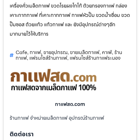
เครื่องคั่วเมล็ดกาแฟ ขวดโรยผงโกโก้ ถ้วยกรองกาแฟ กล่อง
เคาะกากกาแฟ ที่เคาะกากกาแฟ กาแฟหัวปั๊ม ขวดน้ำเชื่อม ขวด
ปั๊มซอส ถ้วยแก้ว แก้วกาแฟ และ ยังมีอุปกรณ์ต่างๆอีก
มากมายไว้ให้บริการ
Cafe
กาแฟ
ขายอุปกรณ
ขายเมล็ดกาแฟ
คาเฟ่
ร้าน
,
,
,
,
,
กาแฟ
แฟรนไชส์ร้านกาแฟ
แฟรนไชส์ร้านกาแฟระนอง
,
,
กาแฟสด.com
ร้านกาแฟ จำหน่ายเมล็ดกาแฟ อุปกรณ์ร้านกาแฟ
ติดต่อเรา