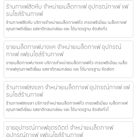
ร้านกาแฟสัตหีบ จำหน่ายเมล็ดกาแฟ อุปกรณ์กาแฟ แฟ
รนไชส์ร้านกาแฟ
ร้านกาแฟสัตหีบ บริการจำหน่ายเมล็ดกาแฟคั่ว เกรดพรีเมี่ยม เมล็ดกาแฟ
คุณภาพดีเยี่ยม รสชาติกลมกล่อม และ ได้มาตรฐาน จัดส่งทั่ว
ขายเมล็ดกาแฟบางแค จำหน่ายเมล็ดกาแฟ อุปกรณ์
กาแฟ แฟรนไชส์ร้านกาแฟ
ขายเมล็ดกาแฟบางแค บริการจำหน่ายเมล็ดกาแฟคั่ว เกรดพรีเมี่ยม เมล็ด
กาแฟคุณภาพดีเยี่ยม รสชาติกลมกล่อม และ ได้มาตรฐาน จัดส่งท
ร้านกาแฟสงขลา จำหน่ายเมล็ดกาแฟ อุปกรณ์กาแฟ แฟ
รนไชส์ร้านกาแฟ
ร้านกาแฟสงขลา บริการจำหน่ายเมล็ดกาแฟคั่ว เกรดพรีเมี่ยม เมล็ดกาแฟ
คุณภาพดีเยี่ยม รสชาติกลมกล่อม และ ได้มาตรฐาน จัดส่งทั่วไ
ขายอุปกรณ์กาแฟอุตรดิตถ์ จำหน่ายเมล็ดกาแฟ
อุปกรณ์กาแฟ แฟรนไชส์ร้านกาแฟ