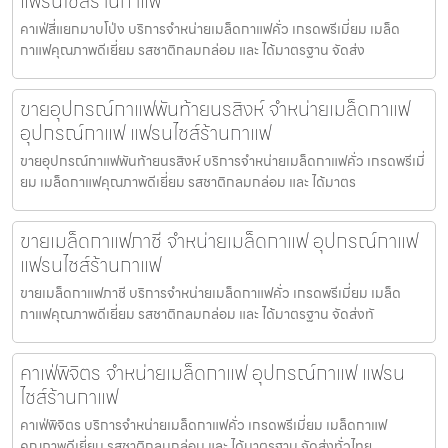
แฟรนไชส์ร้านกาแฟ
คาเฟ่สี่แยกมาบโป่ง บริการจำหน่ายเมล็ดกาแฟคั่ว เกรดพรีเมี่ยม เมล็ด
กาแฟคุณภาพดีเยี่ยม รสชาติกลมกล่อม และ ได้มาตรฐาน จัดส่ง
ขายอุปกรณ์กาแฟพันท้ายนรสิงห์ จำหน่ายเมล็ดกาแฟ
อุปกรณ์กาแฟ แฟรนไชส์ร้านกาแฟ
ขายอุปกรณ์กาแฟพันท้ายนรสิงห์ บริการจำหน่ายเมล็ดกาแฟคั่ว เกรดพรีเมี่
ยม เมล็ดกาแฟคุณภาพดีเยี่ยม รสชาติกลมกล่อม และ ได้มาตร
ขายเมล็ดกาแฟภาชี จำหน่ายเมล็ดกาแฟ อุปกรณ์กาแฟ
แฟรนไชส์ร้านกาแฟ
ขายเมล็ดกาแฟภาชี บริการจำหน่ายเมล็ดกาแฟคั่ว เกรดพรีเมี่ยม เมล็ด
กาแฟคุณภาพดีเยี่ยม รสชาติกลมกล่อม และ ได้มาตรฐาน จัดส่งทั
คาเฟ่พิจิตร จำหน่ายเมล็ดกาแฟ อุปกรณ์กาแฟ แฟรน
ไชส์ร้านกาแฟ
คาเฟ่พิจิตร บริการจำหน่ายเมล็ดกาแฟคั่ว เกรดพรีเมี่ยม เมล็ดกาแฟ
คุณภาพดีเยี่ยม รสชาติกลมกล่อม และ ได้มาตรฐาน จัดส่งทั่วไทย