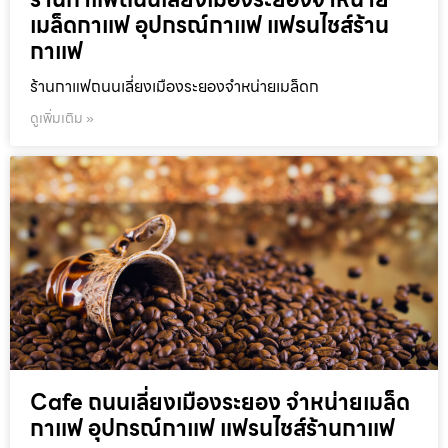
เมล็ดกาแฟ อุปกรณ์กาแฟ แฟรนไชส์ร้าน
กาแฟ
ร้านกาแฟถนนเลี่ยงเมืองระยองจำหน่ายเมล็ดก
ดูเพิ่มเติม »
Cafe ถนนเลี่ยงเมืองระยอง จำหน่ายเมล็ด
กาแฟ อุปกรณ์กาแฟ แฟรนไชส์ร้านกาแฟ