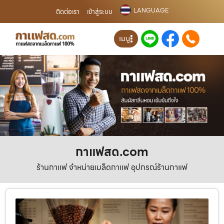
LANGUAGE
ติดต่อเรา
เข้าสู่ระบบ
เมนู
กาแฟสด.com
ร้านกาแฟ จำหน่ายเมล็ดกาแฟ อุปกรณ์ร้านกาแฟ