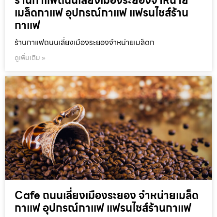
ร้านกาแฟถนนเลี่ยงเมืองระยองจำหน่าย
เมล็ดกาแฟ อุปกรณ์กาแฟ แฟรนไชส์ร้าน
กาแฟ
ร้านกาแฟถนนเลี่ยงเมืองระยองจำหน่ายเมล็ดก
ดูเพิ่มเติม »
Cafe ถนนเลี่ยงเมืองระยอง จำหน่ายเมล็ด
กาแฟ อุปกรณ์กาแฟ แฟรนไชส์ร้านกาแฟ