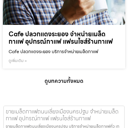
Cafe ปลวกแดงระยอง จำหน่ายเมล็ด
กาแฟ อุปกรณ์กาแฟ แฟรนไชส์ร้านกาแฟ
Cafe ปลวกแดงระยอง บริการจำหน่ายเมล็ดกาแฟ
ดูเพิ่มเติม »
ดูบทความทั้งหมด
ขายเมล็ดกาแฟถนนเลี่ยงเมืองนครปฐม จำหน่ายเมล็ด
กาแฟ อุปกรณ์กาแฟ แฟรนไชส์ร้านกาแฟ
ขายเมล็ดกาแฟถนนเลี่ยงเมืองนครปฐม บริการจำหน่ายเมล็ดกาแฟคั่ว เก