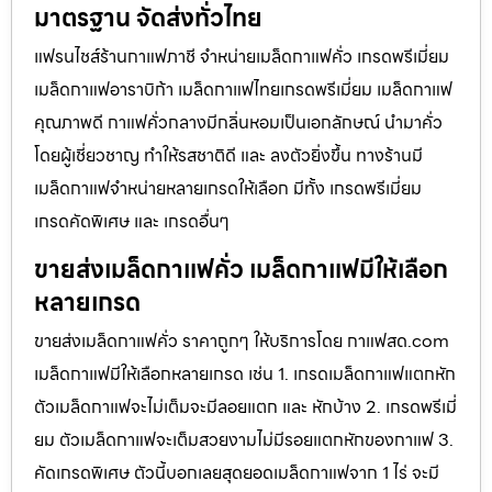
มาตรฐาน จัดส่งทั่วไทย
แฟรนไชส์ร้านกาแฟภาชี จำหน่ายเมล็ดกาแฟคั่ว เกรดพรีเมี่ยม
เมล็ดกาแฟอาราบิก้า เมล็ดกาแฟไทยเกรดพรีเมี่ยม เมล็ดกาแฟ
คุณภาพดี กาแฟคั่วกลางมีกลิ่นหอมเป็นเอกลักษณ์ นำมาคั่ว
โดยผู้เชี่ยวชาญ ทำให้รสชาติดี และ ลงตัวยิ่งขึ้น ทางร้านมี
เมล็ดกาแฟจำหน่ายหลายเกรดให้เลือก มีทั้ง เกรดพรีเมี่ยม
เกรดคัดพิเศษ และ เกรดอื่นๆ
ขายส่งเมล็ดกาแฟคั่ว เมล็ดกาแฟมีให้เลือก
หลายเกรด
ขายส่งเมล็ดกาแฟคั่ว ราคาถูกๆ ให้บริการโดย กาแฟสด.com
เมล็ดกาแฟมีให้เลือกหลายเกรด เช่น 1. เกรดเมล็ดกาแฟแตกหัก
ตัวเมล็ดกาแฟจะไม่เต็มจะมีลอยแตก และ หักบ้าง 2. เกรดพรีเมี่
ยม ตัวเมล็ดกาแฟจะเต็มสวยงามไม่มีรอยแตกหักของกาแฟ 3.
คัดเกรดพิเศษ ตัวนี้บอกเลยสุดยอดเมล็ดกาแฟจาก 1 ไร่ จะมี