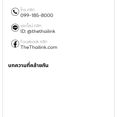
โทร คลิก
099-185-8000
แอดไลน์ คลิก
ID: @thethailink
Facebook คลิก
TheThailink.com
บทความที่คล้ายกัน