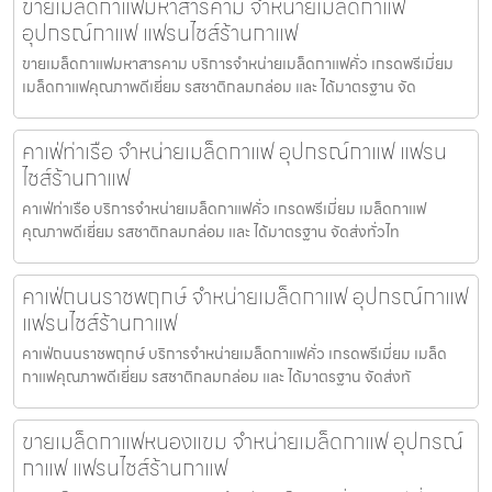
ขายเมล็ดกาแฟมหาสารคาม จำหน่ายเมล็ดกาแฟ
อุปกรณ์กาแฟ แฟรนไชส์ร้านกาแฟ
ขายเมล็ดกาแฟมหาสารคาม บริการจำหน่ายเมล็ดกาแฟคั่ว เกรดพรีเมี่ยม
เมล็ดกาแฟคุณภาพดีเยี่ยม รสชาติกลมกล่อม และ ได้มาตรฐาน จัด
คาเฟ่ท่าเรือ จำหน่ายเมล็ดกาแฟ อุปกรณ์กาแฟ แฟรน
ไชส์ร้านกาแฟ
คาเฟ่ท่าเรือ บริการจำหน่ายเมล็ดกาแฟคั่ว เกรดพรีเมี่ยม เมล็ดกาแฟ
คุณภาพดีเยี่ยม รสชาติกลมกล่อม และ ได้มาตรฐาน จัดส่งทั่วไท
คาเฟ่ถนนราชพฤกษ์ จำหน่ายเมล็ดกาแฟ อุปกรณ์กาแฟ
แฟรนไชส์ร้านกาแฟ
คาเฟ่ถนนราชพฤกษ์ บริการจำหน่ายเมล็ดกาแฟคั่ว เกรดพรีเมี่ยม เมล็ด
กาแฟคุณภาพดีเยี่ยม รสชาติกลมกล่อม และ ได้มาตรฐาน จัดส่งทั
ขายเมล็ดกาแฟหนองแขม จำหน่ายเมล็ดกาแฟ อุปกรณ์
กาแฟ แฟรนไชส์ร้านกาแฟ