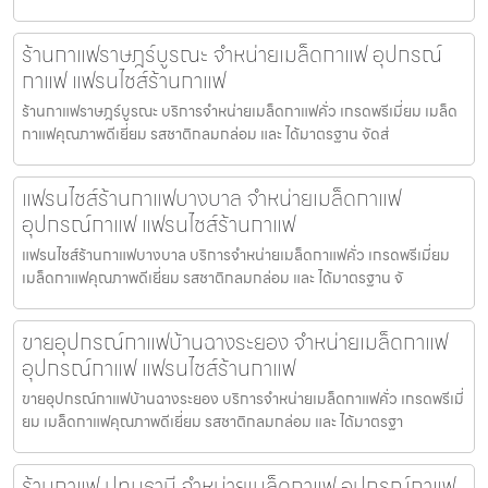
ร้านกาแฟราษฎร์บูรณะ จำหน่ายเมล็ดกาแฟ อุปกรณ์
กาแฟ แฟรนไชส์ร้านกาแฟ
ร้านกาแฟราษฎร์บูรณะ บริการจำหน่ายเมล็ดกาแฟคั่ว เกรดพรีเมี่ยม เมล็ด
กาแฟคุณภาพดีเยี่ยม รสชาติกลมกล่อม และ ได้มาตรฐาน จัดส่
แฟรนไชส์ร้านกาแฟบางบาล จำหน่ายเมล็ดกาแฟ
อุปกรณ์กาแฟ แฟรนไชส์ร้านกาแฟ
แฟรนไชส์ร้านกาแฟบางบาล บริการจำหน่ายเมล็ดกาแฟคั่ว เกรดพรีเมี่ยม
เมล็ดกาแฟคุณภาพดีเยี่ยม รสชาติกลมกล่อม และ ได้มาตรฐาน จั
ขายอุปกรณ์กาแฟบ้านฉางระยอง จำหน่ายเมล็ดกาแฟ
อุปกรณ์กาแฟ แฟรนไชส์ร้านกาแฟ
ขายอุปกรณ์กาแฟบ้านฉางระยอง บริการจำหน่ายเมล็ดกาแฟคั่ว เกรดพรีเมี่
ยม เมล็ดกาแฟคุณภาพดีเยี่ยม รสชาติกลมกล่อม และ ได้มาตรฐา
ร้านกาแฟ ปทุมธานี จำหน่ายเมล็ดกาแฟ อุปกรณ์กาแฟ