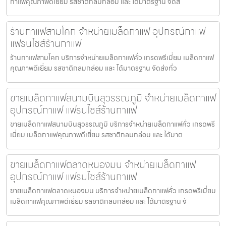
กาแฟคุณภาพดีเยี่ยม รสชาติกลมกล่อม และ ได้มาตรฐาน จัดส่
ร้านกาแฟสามโคก จำหน่ายเมล็ดกาแฟ อุปกรณ์กาแฟ
แฟรนไชส์ร้านกาแฟ
ร้านกาแฟสามโคก บริการจำหน่ายเมล็ดกาแฟคั่ว เกรดพรีเมี่ยม เมล็ดกาแฟ
คุณภาพดีเยี่ยม รสชาติกลมกล่อม และ ได้มาตรฐาน จัดส่งทั่ว
ขายเมล็ดกาแฟสนามบินสุวรรณภูมิ จำหน่ายเมล็ดกาแฟ
อุปกรณ์กาแฟ แฟรนไชส์ร้านกาแฟ
ขายเมล็ดกาแฟสนามบินสุวรรณภูมิ บริการจำหน่ายเมล็ดกาแฟคั่ว เกรดพรี
เมี่ยม เมล็ดกาแฟคุณภาพดีเยี่ยม รสชาติกลมกล่อม และ ได้มาต
ขายเมล็ดกาแฟตลาดหนองมน จำหน่ายเมล็ดกาแฟ
อุปกรณ์กาแฟ แฟรนไชส์ร้านกาแฟ
ขายเมล็ดกาแฟตลาดหนองมน บริการจำหน่ายเมล็ดกาแฟคั่ว เกรดพรีเมี่ยม
เมล็ดกาแฟคุณภาพดีเยี่ยม รสชาติกลมกล่อม และ ได้มาตรฐาน จั