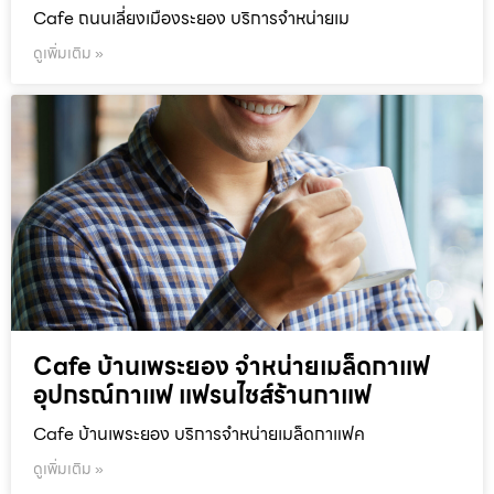
Cafe ถนนเลี่ยงเมืองระยอง บริการจำหน่ายเม
ดูเพิ่มเติม »
Cafe บ้านเพระยอง จำหน่ายเมล็ดกาแฟ
อุปกรณ์กาแฟ แฟรนไชส์ร้านกาแฟ
Cafe บ้านเพระยอง บริการจำหน่ายเมล็ดกาแฟค
ดูเพิ่มเติม »