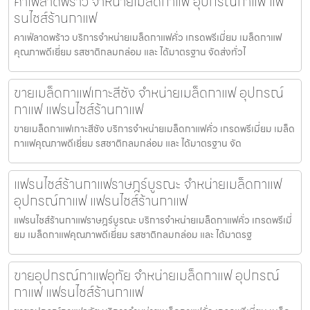
คาเฟ่ลาดพร้าว จำหน่ายเมล็ดกาแฟ อุปกรณ์กาแฟ แฟ
รนไชส์ร้านกาแฟ
คาเฟ่ลาดพร้าว บริการจำหน่ายเมล็ดกาแฟคั่ว เกรดพรีเมี่ยม เมล็ดกาแฟ
คุณภาพดีเยี่ยม รสชาติกลมกล่อม และ ได้มาตรฐาน จัดส่งทั่วไ
ขายเมล็ดกาแฟเกาะสีชัง จำหน่ายเมล็ดกาแฟ อุปกรณ์
กาแฟ แฟรนไชส์ร้านกาแฟ
ขายเมล็ดกาแฟเกาะสีชัง บริการจำหน่ายเมล็ดกาแฟคั่ว เกรดพรีเมี่ยม เมล็ด
กาแฟคุณภาพดีเยี่ยม รสชาติกลมกล่อม และ ได้มาตรฐาน จัด
แฟรนไชส์ร้านกาแฟราษฎร์บูรณะ จำหน่ายเมล็ดกาแฟ
อุปกรณ์กาแฟ แฟรนไชส์ร้านกาแฟ
แฟรนไชส์ร้านกาแฟราษฎร์บูรณะ บริการจำหน่ายเมล็ดกาแฟคั่ว เกรดพรีเมี่
ยม เมล็ดกาแฟคุณภาพดีเยี่ยม รสชาติกลมกล่อม และ ได้มาตรฐ
ขายอุปกรณ์กาแฟอุทัย จำหน่ายเมล็ดกาแฟ อุปกรณ์
กาแฟ แฟรนไชส์ร้านกาแฟ