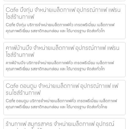
Cafe บึงกุ่ม จำหน่ายเมล็ดกาแฟ อุปกรณ์กาแฟ แฟรน
ไชส์ร้านกาแฟ
Cafe บึงกุ่ม บริการจำหน่ายเมล็ดกาแฟคั่ว เกรดพรีเมี่ยม เมล็ดกาแฟ
คุณภาพดีเยี่ยม รสชาติกลมกล่อม และ ได้มาตรฐาน จัดส่งทั่วไท
คาเฟ่บ้านบึง จำหน่ายเมล็ดกาแฟ อุปกรณ์กาแฟ แฟรน
ไชส์ร้านกาแฟ
คาเฟ่บ้านบึง บริการจำหน่ายเมล็ดกาแฟคั่ว เกรดพรีเมี่ยม เมล็ดกาแฟ
คุณภาพดีเยี่ยม รสชาติกลมกล่อม และ ได้มาตรฐาน จัดส่งทั่วไท
Cafe ดอนตูม จำหน่ายเมล็ดกาแฟ อุปกรณ์กาแฟ แฟ
รนไชส์ร้านกาแฟ
Cafe ดอนตูม บริการจำหน่ายเมล็ดกาแฟคั่ว เกรดพรีเมี่ยม เมล็ดกาแฟ
คุณภาพดีเยี่ยม รสชาติกลมกล่อม และ ได้มาตรฐาน จัดส่งทั่วไทย
ร้านกาแฟ สมุทรสาคร จำหน่ายเมล็ดกาแฟ อุปกรณ์