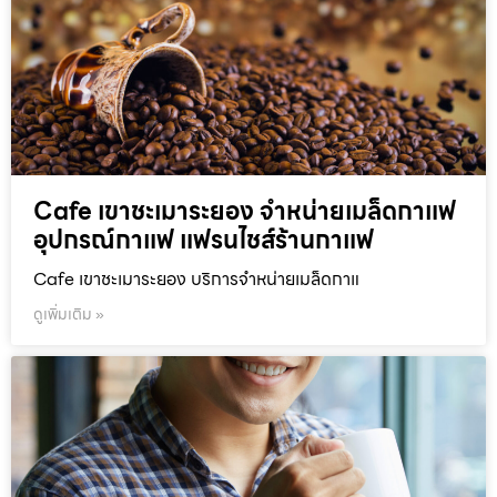
Cafe เขาชะเมาระยอง จำหน่ายเมล็ดกาแฟ
อุปกรณ์กาแฟ แฟรนไชส์ร้านกาแฟ
Cafe เขาชะเมาระยอง บริการจำหน่ายเมล็ดกาแ
ดูเพิ่มเติม »