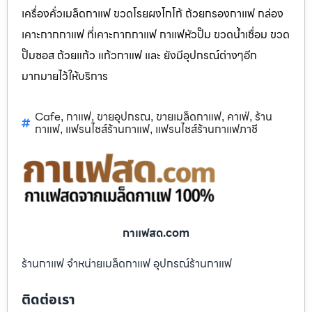
เครื่องคั่วเมล็ดกาแฟ ขวดโรยผงโกโก้ ถ้วยกรองกาแฟ กล่อง
เคาะกากกาแฟ ที่เคาะกากกาแฟ กาแฟหัวปั๊ม ขวดน้ำเชื่อม ขวด
ปั๊มซอส ถ้วยแก้ว แก้วกาแฟ และ ยังมีอุปกรณ์ต่างๆอีก
มากมายไว้ให้บริการ
Cafe
กาแฟ
ขายอุปกรณ
ขายเมล็ดกาแฟ
คาเฟ่
ร้าน
,
,
,
,
,
กาแฟ
แฟรนไชส์ร้านกาแฟ
แฟรนไชส์ร้านกาแฟภาชี
,
,
กาแฟสด.com
ร้านกาแฟ จำหน่ายเมล็ดกาแฟ อุปกรณ์ร้านกาแฟ
ติดต่อเรา