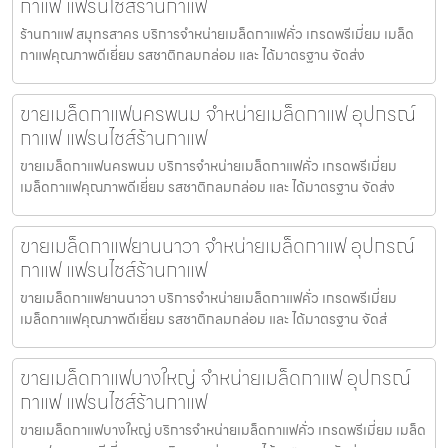
กาแฟ แฟรนไชส์ร้านกาแฟ
ร้านกาแฟ สมุทรสาคร บริการจำหน่ายเมล็ดกาแฟคั่ว เกรดพรีเมี่ยม เมล็ด
กาแฟคุณภาพดีเยี่ยม รสชาติกลมกล่อม และ ได้มาตรฐาน จัดส่ง
ขายเมล็ดกาแฟนครพนม จำหน่ายเมล็ดกาแฟ อุปกรณ์
กาแฟ แฟรนไชส์ร้านกาแฟ
ขายเมล็ดกาแฟนครพนม บริการจำหน่ายเมล็ดกาแฟคั่ว เกรดพรีเมี่ยม
เมล็ดกาแฟคุณภาพดีเยี่ยม รสชาติกลมกล่อม และ ได้มาตรฐาน จัดส่ง
ขายเมล็ดกาแฟยานนาวา จำหน่ายเมล็ดกาแฟ อุปกรณ์
กาแฟ แฟรนไชส์ร้านกาแฟ
ขายเมล็ดกาแฟยานนาวา บริการจำหน่ายเมล็ดกาแฟคั่ว เกรดพรีเมี่ยม
เมล็ดกาแฟคุณภาพดีเยี่ยม รสชาติกลมกล่อม และ ได้มาตรฐาน จัดส่
ขายเมล็ดกาแฟบางใหญ่ จำหน่ายเมล็ดกาแฟ อุปกรณ์
กาแฟ แฟรนไชส์ร้านกาแฟ
ขายเมล็ดกาแฟบางใหญ่ บริการจำหน่ายเมล็ดกาแฟคั่ว เกรดพรีเมี่ยม เมล็ด