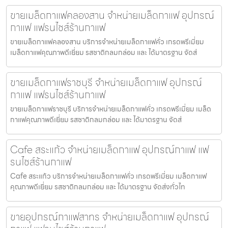
ขายเมล็ดกาแฟคลองสาน จำหน่ายเมล็ดกาแฟ อุปกรณ์
กาแฟ แฟรนไชส์ร้านกาแฟ
ขายเมล็ดกาแฟคลองสาน บริการจำหน่ายเมล็ดกาแฟคั่ว เกรดพรีเมี่ยม
เมล็ดกาแฟคุณภาพดีเยี่ยม รสชาติกลมกล่อม และ ได้มาตรฐาน จัดส่
ขายเมล็ดกาแฟราชบุรี จำหน่ายเมล็ดกาแฟ อุปกรณ์
กาแฟ แฟรนไชส์ร้านกาแฟ
ขายเมล็ดกาแฟราชบุรี บริการจำหน่ายเมล็ดกาแฟคั่ว เกรดพรีเมี่ยม เมล็ด
กาแฟคุณภาพดีเยี่ยม รสชาติกลมกล่อม และ ได้มาตรฐาน จัดส่
Cafe สระแก้ว จำหน่ายเมล็ดกาแฟ อุปกรณ์กาแฟ แฟ
รนไชส์ร้านกาแฟ
Cafe สระแก้ว บริการจำหน่ายเมล็ดกาแฟคั่ว เกรดพรีเมี่ยม เมล็ดกาแฟ
คุณภาพดีเยี่ยม รสชาติกลมกล่อม และ ได้มาตรฐาน จัดส่งทั่วไท
ขายอุปกรณ์กาแฟสาทร จำหน่ายเมล็ดกาแฟ อุปกรณ์