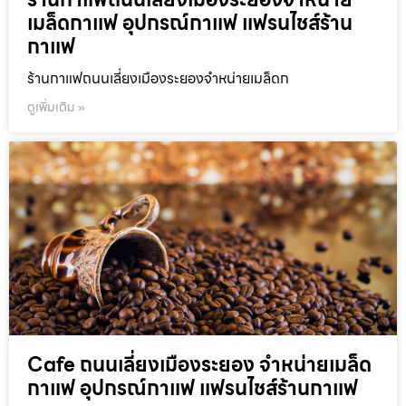
เมล็ดกาแฟ อุปกรณ์กาแฟ แฟรนไชส์ร้าน
กาแฟ
ร้านกาแฟถนนเลี่ยงเมืองระยองจำหน่ายเมล็ดก
ดูเพิ่มเติม »
Cafe ถนนเลี่ยงเมืองระยอง จำหน่ายเมล็ด
กาแฟ อุปกรณ์กาแฟ แฟรนไชส์ร้านกาแฟ