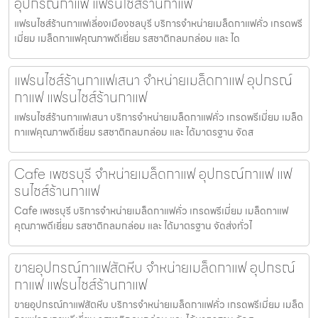
อุปกรณ์กาแฟ แฟรนไชส์ร้านกาแฟ
แฟรนไชส์ร้านกาแฟเลี่องเมืองชลบุรี บริการจำหน่ายเมล็ดกาแฟคั่ว เกรดพรี
เมี่ยม เมล็ดกาแฟคุณภาพดีเยี่ยม รสชาติกลมกล่อม และ ได
แฟรนไชส์ร้านกาแฟเสนา จำหน่ายเมล็ดกาแฟ อุปกรณ์
กาแฟ แฟรนไชส์ร้านกาแฟ
แฟรนไชส์ร้านกาแฟเสนา บริการจำหน่ายเมล็ดกาแฟคั่ว เกรดพรีเมี่ยม เมล็ด
กาแฟคุณภาพดีเยี่ยม รสชาติกลมกล่อม และ ได้มาตรฐาน จัดส
Cafe เพชรบุรี จำหน่ายเมล็ดกาแฟ อุปกรณ์กาแฟ แฟ
รนไชส์ร้านกาแฟ
Cafe เพชรบุรี บริการจำหน่ายเมล็ดกาแฟคั่ว เกรดพรีเมี่ยม เมล็ดกาแฟ
คุณภาพดีเยี่ยม รสชาติกลมกล่อม และ ได้มาตรฐาน จัดส่งทั่วไ
ขายอุปกรณ์กาแฟสัตหีบ จำหน่ายเมล็ดกาแฟ อุปกรณ์
กาแฟ แฟรนไชส์ร้านกาแฟ
ขายอุปกรณ์กาแฟสัตหีบ บริการจำหน่ายเมล็ดกาแฟคั่ว เกรดพรีเมี่ยม เมล็ด