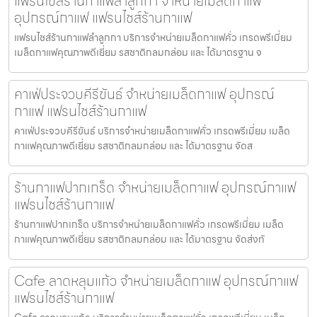
แฟรนไชส์ร้านกาแฟลำลูกกา จำหน่ายเมล็ดกาแฟ
อุปกรณ์กาแฟ แฟรนไชส์ร้านกาแฟ
แฟรนไชส์ร้านกาแฟลำลูกกา บริการจำหน่ายเมล็ดกาแฟคั่ว เกรดพรีเมี่ยม
เมล็ดกาแฟคุณภาพดีเยี่ยม รสชาติกลมกล่อม และ ได้มาตรฐาน จ
คาเฟ่ประจวบคีรีขันธ์ จำหน่ายเมล็ดกาแฟ อุปกรณ์
กาแฟ แฟรนไชส์ร้านกาแฟ
คาเฟ่ประจวบคีรีขันธ์ บริการจำหน่ายเมล็ดกาแฟคั่ว เกรดพรีเมี่ยม เมล็ด
กาแฟคุณภาพดีเยี่ยม รสชาติกลมกล่อม และ ได้มาตรฐาน จัดส
ร้านกาแฟปากเกร็ด จำหน่ายเมล็ดกาแฟ อุปกรณ์กาแฟ
แฟรนไชส์ร้านกาแฟ
ร้านกาแฟปากเกร็ด บริการจำหน่ายเมล็ดกาแฟคั่ว เกรดพรีเมี่ยม เมล็ด
กาแฟคุณภาพดีเยี่ยม รสชาติกลมกล่อม และ ได้มาตรฐาน จัดส่งทั
Cafe ลาดหลุมแก้ว จำหน่ายเมล็ดกาแฟ อุปกรณ์กาแฟ
แฟรนไชส์ร้านกาแฟ