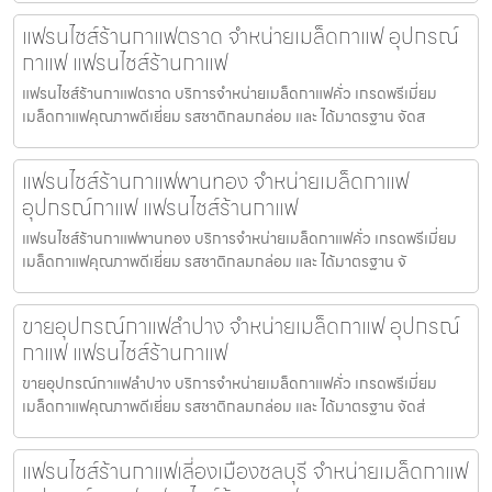
แฟรนไชส์ร้านกาแฟตราด จำหน่ายเมล็ดกาแฟ อุปกรณ์
กาแฟ แฟรนไชส์ร้านกาแฟ
แฟรนไชส์ร้านกาแฟตราด บริการจำหน่ายเมล็ดกาแฟคั่ว เกรดพรีเมี่ยม
เมล็ดกาแฟคุณภาพดีเยี่ยม รสชาติกลมกล่อม และ ได้มาตรฐาน จัดส
แฟรนไชส์ร้านกาแฟพานทอง จำหน่ายเมล็ดกาแฟ
อุปกรณ์กาแฟ แฟรนไชส์ร้านกาแฟ
แฟรนไชส์ร้านกาแฟพานทอง บริการจำหน่ายเมล็ดกาแฟคั่ว เกรดพรีเมี่ยม
เมล็ดกาแฟคุณภาพดีเยี่ยม รสชาติกลมกล่อม และ ได้มาตรฐาน จั
ขายอุปกรณ์กาแฟลำปาง จำหน่ายเมล็ดกาแฟ อุปกรณ์
กาแฟ แฟรนไชส์ร้านกาแฟ
ขายอุปกรณ์กาแฟลำปาง บริการจำหน่ายเมล็ดกาแฟคั่ว เกรดพรีเมี่ยม
เมล็ดกาแฟคุณภาพดีเยี่ยม รสชาติกลมกล่อม และ ได้มาตรฐาน จัดส่
แฟรนไชส์ร้านกาแฟเลี่องเมืองชลบุรี จำหน่ายเมล็ดกาแฟ