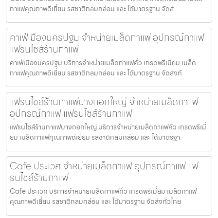
กาแฟคุณภาพดีเยี่ยม รสชาติกลมกล่อม และ ได้มาตรฐาน จัดส่
คาเฟ่เมืองนครปฐม จำหน่ายเมล็ดกาแฟ อุปกรณ์กาแฟ
แฟรนไชส์ร้านกาแฟ
คาเฟ่เมืองนครปฐม บริการจำหน่ายเมล็ดกาแฟคั่ว เกรดพรีเมี่ยม เมล็ด
กาแฟคุณภาพดีเยี่ยม รสชาติกลมกล่อม และ ได้มาตรฐาน จัดส่งทั
แฟรนไชส์ร้านกาแฟบางกอกใหญ่ จำหน่ายเมล็ดกาแฟ
อุปกรณ์กาแฟ แฟรนไชส์ร้านกาแฟ
แฟรนไชส์ร้านกาแฟบางกอกใหญ่ บริการจำหน่ายเมล็ดกาแฟคั่ว เกรดพรีเมี่
ยม เมล็ดกาแฟคุณภาพดีเยี่ยม รสชาติกลมกล่อม และ ได้มาตรฐา
Cafe ประเวศ จำหน่ายเมล็ดกาแฟ อุปกรณ์กาแฟ แฟ
รนไชส์ร้านกาแฟ
Cafe ประเวศ บริการจำหน่ายเมล็ดกาแฟคั่ว เกรดพรีเมี่ยม เมล็ดกาแฟ
คุณภาพดีเยี่ยม รสชาติกลมกล่อม และ ได้มาตรฐาน จัดส่งทั่วไทย