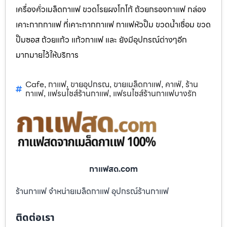
เครื่องคั่วเมล็ดกาแฟ ขวดโรยผงโกโก้ ถ้วยกรองกาแฟ กล่อง
เคาะกากกาแฟ ที่เคาะกากกาแฟ กาแฟหัวปั๊ม ขวดน้ำเชื่อม ขวด
ปั๊มซอส ถ้วยแก้ว แก้วกาแฟ และ ยังมีอุปกรณ์ต่างๆอีก
มากมายไว้ให้บริการ
Cafe
กาแฟ
ขายอุปกรณ
ขายเมล็ดกาแฟ
คาเฟ่
ร้าน
,
,
,
,
,
กาแฟ
แฟรนไชส์ร้านกาแฟ
แฟรนไชส์ร้านกาแฟบางรัก
,
,
กาแฟสด.com
ร้านกาแฟ จำหน่ายเมล็ดกาแฟ อุปกรณ์ร้านกาแฟ
ติดต่อเรา