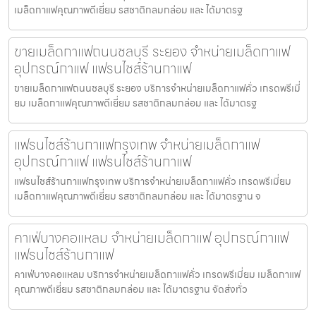
เมล็ดกาแฟคุณภาพดีเยี่ยม รสชาติกลมกล่อม และ ได้มาตรฐ
ขายเมล็ดกาแฟถนนชลบุรี ระยอง จำหน่ายเมล็ดกาแฟ
อุปกรณ์กาแฟ แฟรนไชส์ร้านกาแฟ
ขายเมล็ดกาแฟถนนชลบุรี ระยอง บริการจำหน่ายเมล็ดกาแฟคั่ว เกรดพรีเมี่
ยม เมล็ดกาแฟคุณภาพดีเยี่ยม รสชาติกลมกล่อม และ ได้มาตรฐ
แฟรนไชส์ร้านกาแฟกรุงเทพ จำหน่ายเมล็ดกาแฟ
อุปกรณ์กาแฟ แฟรนไชส์ร้านกาแฟ
แฟรนไชส์ร้านกาแฟกรุงเทพ บริการจำหน่ายเมล็ดกาแฟคั่ว เกรดพรีเมี่ยม
เมล็ดกาแฟคุณภาพดีเยี่ยม รสชาติกลมกล่อม และ ได้มาตรฐาน จ
คาเฟ่บางคอแหลม จำหน่ายเมล็ดกาแฟ อุปกรณ์กาแฟ
แฟรนไชส์ร้านกาแฟ
คาเฟ่บางคอแหลม บริการจำหน่ายเมล็ดกาแฟคั่ว เกรดพรีเมี่ยม เมล็ดกาแฟ
คุณภาพดีเยี่ยม รสชาติกลมกล่อม และ ได้มาตรฐาน จัดส่งทั่ว