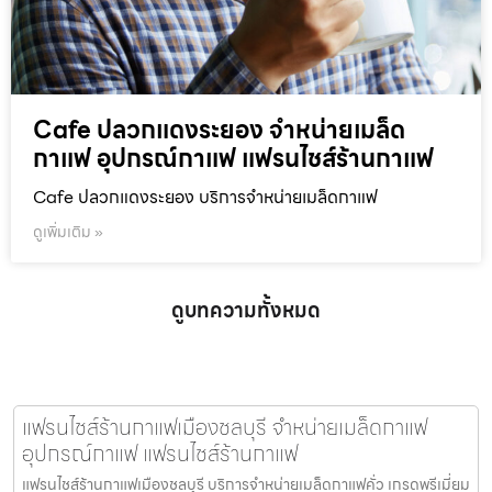
Cafe ปลวกแดงระยอง จำหน่ายเมล็ด
กาแฟ อุปกรณ์กาแฟ แฟรนไชส์ร้านกาแฟ
Cafe ปลวกแดงระยอง บริการจำหน่ายเมล็ดกาแฟ
ดูเพิ่มเติม »
ดูบทความทั้งหมด
แฟรนไชส์ร้านกาแฟเมืองชลบุรี จำหน่ายเมล็ดกาแฟ
อุปกรณ์กาแฟ แฟรนไชส์ร้านกาแฟ
แฟรนไชส์ร้านกาแฟเมืองชลบุรี บริการจำหน่ายเมล็ดกาแฟคั่ว เกรดพรีเมี่ยม