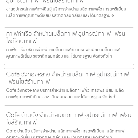
อุปกรณ์กาแฟ แฟรนไชส์ร้านกาแฟ
ขายอุปกรณ์กาแฟกาฬสินธุ์ บริการจำหน่ายเมล็ดกาแฟคั่ว เกรดพรีเมี่ยม
เมล็ดกาแฟคุณภาพดีเยี่ยม รสชาติกลมกล่อม และ ได้มาตรฐาน จ
คาเฟ่ท่าเรือ จำหน่ายเมล็ดกาแฟ อุปกรณ์กาแฟ แฟรน
ไชส์ร้านกาแฟ
คาเฟ่ท่าเรือ บริการจำหน่ายเมล็ดกาแฟคั่ว เกรดพรีเมี่ยม เมล็ดกาแฟ
คุณภาพดีเยี่ยม รสชาติกลมกล่อม และ ได้มาตรฐาน จัดส่งทั่วไท
Cafe วังทองหลาง จำหน่ายเมล็ดกาแฟ อุปกรณ์กาแฟ
แฟรนไชส์ร้านกาแฟ
Cafe วังทองหลาง บริการจำหน่ายเมล็ดกาแฟคั่ว เกรดพรีเมี่ยม เมล็ด
กาแฟคุณภาพดีเยี่ยม รสชาติกลมกล่อม และ ได้มาตรฐาน จัดส่งทั่
Cafe บ้านบึง จำหน่ายเมล็ดกาแฟ อุปกรณ์กาแฟ แฟรน
ไชส์ร้านกาแฟ
Cafe บ้านบึง บริการจำหน่ายเมล็ดกาแฟคั่ว เกรดพรีเมี่ยม เมล็ดกาแฟ
คุณภาพดีเยี่ยม รสชาติกลมกล่อม และ ได้มาตรฐาน จัดส่งทั่วไท