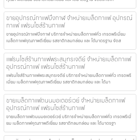
ขายอุปกรณ์กาแฟบึงกาฬ จำหน่ายเมล็ดกาแฟ อุปกรณ์
กาแฟ แฟรนไชส์ร้านกาแฟ
ขายอุปกรณ์กาแฟบึงกาฬ บริการจำหน่ายเมล็ดกาแฟคั่ว เกรดพรีเมี่ยม
เมล็ดกาแฟคุณภาพดีเยี่ยม รสชาติกลมกล่อม และ ได้มาตรฐาน จัดส
แฟรนไชส์ร้านกาแฟพระสมุทรเจดีย์ จำหน่ายเมล็ดกาแฟ
อุปกรณ์กาแฟ แฟรนไชส์ร้านกาแฟ
แฟรนไชส์ร้านกาแฟพระสมุทรเจดีย์ บริการจำหน่ายเมล็ดกาแฟคั่ว เกรดพรี
เมี่ยม เมล็ดกาแฟคุณภาพดีเยี่ยม รสชาติกลมกล่อม และ ได้มา
ขายเมล็ดกาแฟถนนมอเตอร์เวย์ จำหน่ายเมล็ดกาแฟ
อุปกรณ์กาแฟ แฟรนไชส์ร้านกาแฟ
ขายเมล็ดกาแฟถนนมอเตอร์เวย์ บริการจำหน่ายเมล็ดกาแฟคั่ว เกรดพรีเมี่
ยม เมล็ดกาแฟคุณภาพดีเยี่ยม รสชาติกลมกล่อม และ ได้มาตรฐา