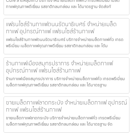
Cafe ลาดหลุมแก้ว บริการจำหน่ายเมล็ดกาแฟคั่ว เกรดพรีเมี่ยม เมล็ด
กาแฟคุณภาพดีเยี่ยม รสชาติกลมกล่อม และ ได้มาตรฐาน จัดส่งทั
แฟรนไชส์ร้านกาแฟถนนรัตนาธิเบศร์ จำหน่ายเมล็ด
กาแฟ อุปกรณ์กาแฟ แฟรนไชส์ร้านกาแฟ
แฟรนไชส์ร้านกาแฟถนนรัตนาธิเบศร์ บริการจำหน่ายเมล็ดกาแฟคั่ว เกรด
พรีเมี่ยม เมล็ดกาแฟคุณภาพดีเยี่ยม รสชาติกลมกล่อม และ ได้ม
ร้านกาแฟเมืองสมุทรปราการ จำหน่ายเมล็ดกาแฟ
อุปกรณ์กาแฟ แฟรนไชส์ร้านกาแฟ
ร้านกาแฟเมืองสมุทรปราการ บริการจำหน่ายเมล็ดกาแฟคั่ว เกรดพรีเมี่ยม
เมล็ดกาแฟคุณภาพดีเยี่ยม รสชาติกลมกล่อม และ ได้มาตรฐาน
ขายเมล็ดกาแฟลาดกระบัง จำหน่ายเมล็ดกาแฟ อุปกรณ์
กาแฟ แฟรนไชส์ร้านกาแฟ
ขายเมล็ดกาแฟลาดกระบัง บริการจำหน่ายเมล็ดกาแฟคั่ว เกรดพรีเมี่ยม
เมล็ดกาแฟคุณภาพดีเยี่ยม รสชาติกลมกล่อม และ ได้มาตรฐาน จัด