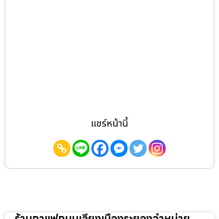
แชร์หน้านี้
ร้านกาแฟถนนเลี่ยงเมืองระยองจำหน่าย