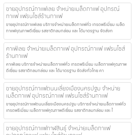
ขายอุปกรณ์กาแฟเลย จำหน่ายเมล็ดกาแฟ อุปกรณ์
กาแฟ แฟรนไชส์ร้านกาแฟ
ขายอุปกรณ์กาแฟเลย บริการจำหน่ายเมล็ดกาแฟคั่ว เกรดพรีเมี่ยม เมล็ด
กาแฟคุณภาพดีเยี่ยม รสชาติกลมกล่อม และ ได้มาตรฐาน จัดส่งท
คาเฟ่เลย จำหน่ายเมล็ดกาแฟ อุปกรณ์กาแฟ แฟรนไชส์
ร้านกาแฟ
คาเฟ่เลย บริการจำหน่ายเมล็ดกาแฟคั่ว เกรดพรีเมี่ยม เมล็ดกาแฟคุณภาพ
ดีเยี่ยม รสชาติกลมกล่อม และ ได้มาตรฐาน จัดส่งทั่วไทย คา
ขายอุปกรณ์กาแฟถนนเลี่ยงเมืองนครปฐม จำหน่าย
เมล็ดกาแฟ อุปกรณ์กาแฟ แฟรนไชส์ร้านกาแฟ
ขายอุปกรณ์กาแฟถนนเลี่ยงเมืองนครปฐม บริการจำหน่ายเมล็ดกาแฟคั่ว
เกรดพรีเมี่ยม เมล็ดกาแฟคุณภาพดีเยี่ยม รสชาติกลมกล่อม และ ไ
ขายอุปกรณ์กาแฟกาฬสินธุ์ จำหน่ายเมล็ดกาแฟ