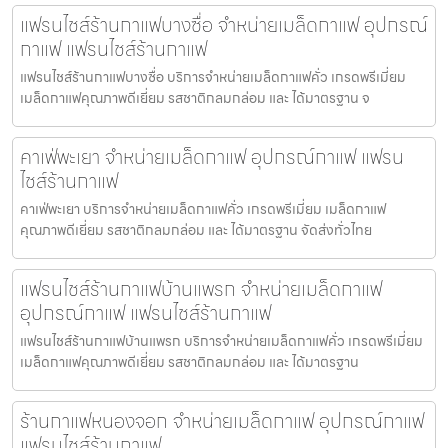
แฟรนไชส์ร้านกาแฟบางซื่อ จำหน่ายเมล็ดกาแฟ อุปกรณ์
กาแฟ แฟรนไชส์ร้านกาแฟ
แฟรนไชส์ร้านกาแฟบางซื่อ บริการจำหน่ายเมล็ดกาแฟคั่ว เกรดพรีเมี่ยม
เมล็ดกาแฟคุณภาพดีเยี่ยม รสชาติกลมกล่อม และ ได้มาตรฐาน จ
คาเฟ่พะเยา จำหน่ายเมล็ดกาแฟ อุปกรณ์กาแฟ แฟรน
ไชส์ร้านกาแฟ
คาเฟ่พะเยา บริการจำหน่ายเมล็ดกาแฟคั่ว เกรดพรีเมี่ยม เมล็ดกาแฟ
คุณภาพดีเยี่ยม รสชาติกลมกล่อม และ ได้มาตรฐาน จัดส่งทั่วไทย
แฟรนไชส์ร้านกาแฟบ้านแพรก จำหน่ายเมล็ดกาแฟ
อุปกรณ์กาแฟ แฟรนไชส์ร้านกาแฟ
แฟรนไชส์ร้านกาแฟบ้านแพรก บริการจำหน่ายเมล็ดกาแฟคั่ว เกรดพรีเมี่ยม
เมล็ดกาแฟคุณภาพดีเยี่ยม รสชาติกลมกล่อม และ ได้มาตรฐาน
ร้านกาแฟหนองจอก จำหน่ายเมล็ดกาแฟ อุปกรณ์กาแฟ
แฟรนไชส์ร้านกาแฟ