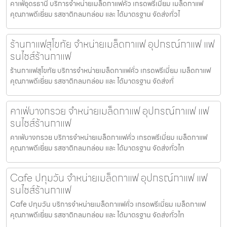
คาเฟ่อุดรธานี บริการจำหน่ายเมล็ดกาแฟคั่ว เกรดพรีเมี่ยม เมล็ดกาแฟ
คุณภาพดีเยี่ยม รสชาติกลมกล่อม และ ได้มาตรฐาน จัดส่งทั่วไ
ร้านกาแฟสุโขทัย จำหน่ายเมล็ดกาแฟ อุปกรณ์กาแฟ แฟ
รนไชส์ร้านกาแฟ
ร้านกาแฟสุโขทัย บริการจำหน่ายเมล็ดกาแฟคั่ว เกรดพรีเมี่ยม เมล็ดกาแฟ
คุณภาพดีเยี่ยม รสชาติกลมกล่อม และ ได้มาตรฐาน จัดส่งทั่
คาเฟ่บางกรวย จำหน่ายเมล็ดกาแฟ อุปกรณ์กาแฟ แฟ
รนไชส์ร้านกาแฟ
คาเฟ่บางกรวย บริการจำหน่ายเมล็ดกาแฟคั่ว เกรดพรีเมี่ยม เมล็ดกาแฟ
คุณภาพดีเยี่ยม รสชาติกลมกล่อม และ ได้มาตรฐาน จัดส่งทั่วไท
Cafe ปทุมวัน จำหน่ายเมล็ดกาแฟ อุปกรณ์กาแฟ แฟ
รนไชส์ร้านกาแฟ
Cafe ปทุมวัน บริการจำหน่ายเมล็ดกาแฟคั่ว เกรดพรีเมี่ยม เมล็ดกาแฟ
คุณภาพดีเยี่ยม รสชาติกลมกล่อม และ ได้มาตรฐาน จัดส่งทั่วไท