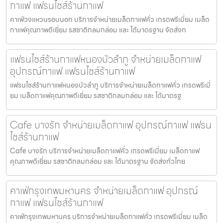
กาแฟ แฟรนไชส์ร้านกาแฟ
คาเฟ่วงแหวนรอบนอก บริการจำหน่ายเมล็ดกาแฟคั่ว เกรดพรีเมี่ยม เมล็ด
กาแฟคุณภาพดีเยี่ยม รสชาติกลมกล่อม และ ได้มาตรฐาน จัดส่งท
แฟรนไชส์ร้านกาแฟหนองบัวลำภู จำหน่ายเมล็ดกาแฟ
อุปกรณ์กาแฟ แฟรนไชส์ร้านกาแฟ
แฟรนไชส์ร้านกาแฟหนองบัวลำภู บริการจำหน่ายเมล็ดกาแฟคั่ว เกรดพรีเมี่
ยม เมล็ดกาแฟคุณภาพดีเยี่ยม รสชาติกลมกล่อม และ ได้มาตรฐ
Cafe บางรัก จำหน่ายเมล็ดกาแฟ อุปกรณ์กาแฟ แฟรน
ไชส์ร้านกาแฟ
Cafe บางรัก บริการจำหน่ายเมล็ดกาแฟคั่ว เกรดพรีเมี่ยม เมล็ดกาแฟ
คุณภาพดีเยี่ยม รสชาติกลมกล่อม และ ได้มาตรฐาน จัดส่งทั่วไทย
คาเฟ่กรุงเทพมหานคร จำหน่ายเมล็ดกาแฟ อุปกรณ์
กาแฟ แฟรนไชส์ร้านกาแฟ
คาเฟ่กรุงเทพมหานคร บริการจำหน่ายเมล็ดกาแฟคั่ว เกรดพรีเมี่ยม เมล็ด