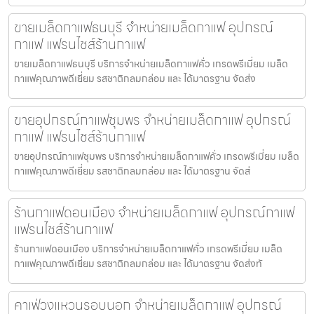
ขายเมล็ดกาแฟธนบุรี จำหน่ายเมล็ดกาแฟ อุปกรณ์
กาแฟ แฟรนไชส์ร้านกาแฟ
ขายเมล็ดกาแฟธนบุรี บริการจำหน่ายเมล็ดกาแฟคั่ว เกรดพรีเมี่ยม เมล็ด
กาแฟคุณภาพดีเยี่ยม รสชาติกลมกล่อม และ ได้มาตรฐาน จัดส่ง
ขายอุปกรณ์กาแฟชุมพร จำหน่ายเมล็ดกาแฟ อุปกรณ์
กาแฟ แฟรนไชส์ร้านกาแฟ
ขายอุปกรณ์กาแฟชุมพร บริการจำหน่ายเมล็ดกาแฟคั่ว เกรดพรีเมี่ยม เมล็ด
กาแฟคุณภาพดีเยี่ยม รสชาติกลมกล่อม และ ได้มาตรฐาน จัดส่
ร้านกาแฟดอนเมือง จำหน่ายเมล็ดกาแฟ อุปกรณ์กาแฟ
แฟรนไชส์ร้านกาแฟ
ร้านกาแฟดอนเมือง บริการจำหน่ายเมล็ดกาแฟคั่ว เกรดพรีเมี่ยม เมล็ด
กาแฟคุณภาพดีเยี่ยม รสชาติกลมกล่อม และ ได้มาตรฐาน จัดส่งทั
คาเฟ่วงแหวนรอบนอก จำหน่ายเมล็ดกาแฟ อุปกรณ์