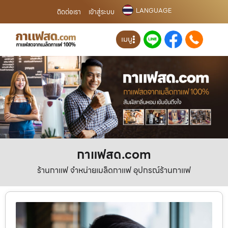
LANGUAGE
ติดต่อเรา
เข้าสู่ระบบ
เมนู
กาแฟสด.com
ร้านกาแฟ จำหน่ายเมล็ดกาแฟ อุปกรณ์ร้านกาแฟ