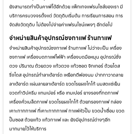
ยังสามารถทำเป็นคาเฟ่ได้อีกด้วย แพ็กเกจแฟรนไชส์ของเรา มี
บริการครบวงจรตั้งแต่ วัตถุดิบเริ่มต้น การเรียนการสอน การ
จัดส่งวัตถุดิบ ไม่ต้องไปจ่ายค่าเเฟรนไชน์แพงๆ อีกต่อไป
จำหน่ายสินค้าอุปกรณ์ชงกาแฟ ร้านกาแฟ
จำหน่ายสินค้าอุปกรณ์ชงกาแฟ ร้านกาแฟ ไม่ว่าจะเป็น เครื่อง
ชงกาแฟ เครื่องบดกาแฟไฟฟ้า เครื่องบดมือหมุน อุปกรณ์ชั่ง
ตวง ปริมาณ ถ้วยตวง แก้วตวง แก้วซอต จิกเกอร์ ถ้วยโดส
ริ่งโดส อุปกรณ์ทำลาเต้อาร์ต เหยือกตีฟองนม ปากกาวาดลาย
ลาเต้อาร์ต แผ่นลายลาเต้อาร์ต ขวดโรยผงโกโก้ นมสดแช่เย็น
ขวดทำวิปครีม แทมเปอร์ หรือ เทมเปอร์ ยางรองที่กดกาแฟ
เครื่องคั่วเมล็ดกาแฟ ขวดโรยผงโกโก้ ถ้วยกรองกาแฟ กล่อง
เคาะกากกาแฟ ที่เคาะกากกาแฟ กาแฟหัวปั๊ม ขวดน้ำเชื่อม ขวด
ปั๊มซอส ถ้วยแก้ว แก้วกาแฟ และ ยังมีอุปกรณ์ต่างๆอีก
มากมายไว้ให้บริการ