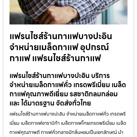
แฟรนไชส์ร้านกาแฟบางปะอิน
จำหน่ายเมล็ดกาแฟ อุปกรณ์
กาแฟ แฟรนไชส์ร้านกาแฟ
แฟรนไชส์ร้านกาแฟบางปะอิน บริการ
จำหน่ายเมล็ดกาแฟคั่ว เกรดพรีเมี่ยม เมล็ด
กาแฟคุณภาพดีเยี่ยม รสชาติกลมกล่อม
และ ได้มาตรฐาน จัดส่งทั่วไทย
แฟรนไชส์ร้านกาแฟบางปะอิน จำหน่ายเมล็ดกาแฟคั่ว เกรดพรี
เมี่ยม เมล็ดกาแฟอาราบิก้า เมล็ดกาแฟไทยเกรดพรีเมี่ยม เมล็ด
กาแฟคุณภาพดี กาแฟคั่วกลางมีกลิ่นหอมเป็นเอกลักษณ์ นำ