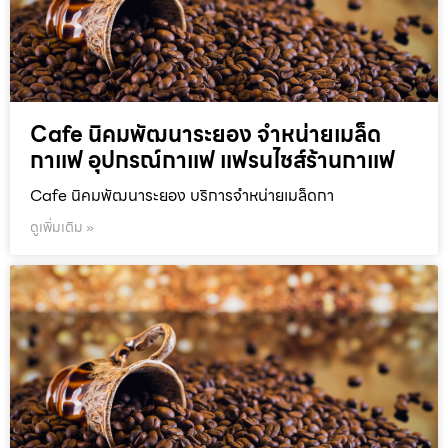
Cafe นิคมพัฒนาระยอง จำหน่ายเมล็ด
กาแฟ อุปกรณ์กาแฟ แฟรนไชส์ร้านกาแฟ
Cafe นิคมพัฒนาระยอง บริการจำหน่ายเมล็ดกา
ดูเพิ่มเติม »