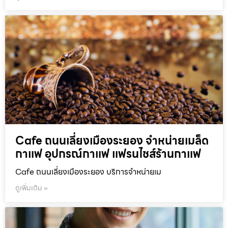
Cafe ถนนเลี่ยงเมืองระยอง จำหน่ายเมล็ด
กาแฟ อุปกรณ์กาแฟ แฟรนไชส์ร้านกาแฟ
Cafe ถนนเลี่ยงเมืองระยอง บริการจำหน่ายเม
ดูเพิ่มเติม »