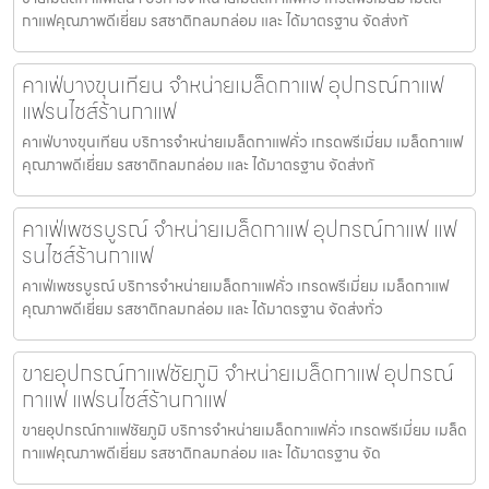
กาแฟคุณภาพดีเยี่ยม รสชาติกลมกล่อม และ ได้มาตรฐาน จัดส่งทั
คาเฟ่บางขุนเทียน จำหน่ายเมล็ดกาแฟ อุปกรณ์กาแฟ
แฟรนไชส์ร้านกาแฟ
คาเฟ่บางขุนเทียน บริการจำหน่ายเมล็ดกาแฟคั่ว เกรดพรีเมี่ยม เมล็ดกาแฟ
คุณภาพดีเยี่ยม รสชาติกลมกล่อม และ ได้มาตรฐาน จัดส่งทั
คาเฟ่เพชรบูรณ์ จำหน่ายเมล็ดกาแฟ อุปกรณ์กาแฟ แฟ
รนไชส์ร้านกาแฟ
คาเฟ่เพชรบูรณ์ บริการจำหน่ายเมล็ดกาแฟคั่ว เกรดพรีเมี่ยม เมล็ดกาแฟ
คุณภาพดีเยี่ยม รสชาติกลมกล่อม และ ได้มาตรฐาน จัดส่งทั่ว
ขายอุปกรณ์กาแฟชัยภูมิ จำหน่ายเมล็ดกาแฟ อุปกรณ์
กาแฟ แฟรนไชส์ร้านกาแฟ
ขายอุปกรณ์กาแฟชัยภูมิ บริการจำหน่ายเมล็ดกาแฟคั่ว เกรดพรีเมี่ยม เมล็ด
กาแฟคุณภาพดีเยี่ยม รสชาติกลมกล่อม และ ได้มาตรฐาน จัด