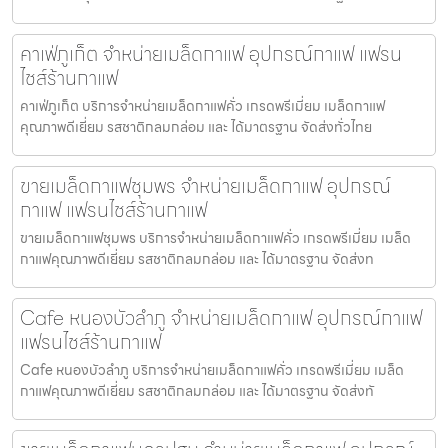
คาเฟ่ภูเก็ต จำหน่ายเมล็ดกาแฟ อุปกรณ์กาแฟ แฟรน
ไชส์ร้านกาแฟ
คาเฟ่ภูเก็ต บริการจำหน่ายเมล็ดกาแฟคั่ว เกรดพรีเมี่ยม เมล็ดกาแฟ
คุณภาพดีเยี่ยม รสชาติกลมกล่อม และ ได้มาตรฐาน จัดส่งทั่วไทย
ขายเมล็ดกาแฟชุมพร จำหน่ายเมล็ดกาแฟ อุปกรณ์
กาแฟ แฟรนไชส์ร้านกาแฟ
ขายเมล็ดกาแฟชุมพร บริการจำหน่ายเมล็ดกาแฟคั่ว เกรดพรีเมี่ยม เมล็ด
กาแฟคุณภาพดีเยี่ยม รสชาติกลมกล่อม และ ได้มาตรฐาน จัดส่งท
Cafe หนองบัวลำภู จำหน่ายเมล็ดกาแฟ อุปกรณ์กาแฟ
แฟรนไชส์ร้านกาแฟ
Cafe หนองบัวลำภู บริการจำหน่ายเมล็ดกาแฟคั่ว เกรดพรีเมี่ยม เมล็ด
กาแฟคุณภาพดีเยี่ยม รสชาติกลมกล่อม และ ได้มาตรฐาน จัดส่งทั