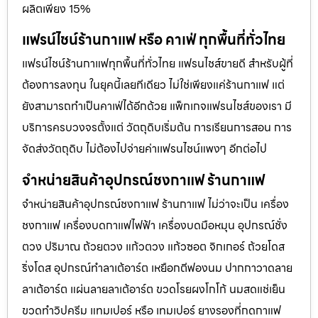
ผลิตเพียง 15%
แฟรน์ไชน์ร้านกาแฟ หรือ คาเฟ่ ทุกพื้นที่ทั่วไทย
แฟรน์ไชน์ร้านกาแฟทุกพื้นที่ทั่วไทย แฟรนไชส์ขายดี สำหรับผู้ที่
ต้องการลงทุน ในยุคนี้เลยทีเดียว ไม่ใช่เพียงแค่ร้านกาแฟ แต่
ยังสามารถทำเป็นคาเฟ่ได้อีกด้วย แพ็กเกจแฟรนไชส์ของเรา มี
บริการครบวงจรตั้งแต่ วัตถุดิบเริ่มต้น การเรียนการสอน การ
จัดส่งวัตถุดิบ ไม่ต้องไปจ่ายค่าเเฟรนไชน์แพงๆ อีกต่อไป
จำหน่ายสินค้าอุปกรณ์ชงกาแฟ ร้านกาแฟ
จำหน่ายสินค้าอุปกรณ์ชงกาแฟ ร้านกาแฟ ไม่ว่าจะเป็น เครื่อง
ชงกาแฟ เครื่องบดกาแฟไฟฟ้า เครื่องบดมือหมุน อุปกรณ์ชั่ง
ตวง ปริมาณ ถ้วยตวง แก้วตวง แก้วซอต จิกเกอร์ ถ้วยโดส
ริ่งโดส อุปกรณ์ทำลาเต้อาร์ต เหยือกตีฟองนม ปากกาวาดลาย
ลาเต้อาร์ต แผ่นลายลาเต้อาร์ต ขวดโรยผงโกโก้ นมสดแช่เย็น
ขวดทำวิปครีม แทมเปอร์ หรือ เทมเปอร์ ยางรองที่กดกาแฟ