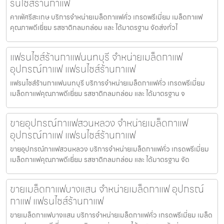
รนไชส์ร้านกาแฟ
คาเฟ่ศรีสะเกษ บริการจำหน่ายเมล็ดกาแฟคั่ว เกรดพรีเมี่ยม เมล็ดกาแฟ
คุณภาพดีเยี่ยม รสชาติกลมกล่อม และ ได้มาตรฐาน จัดส่งทั่วไ
แฟรนไชส์ร้านกาแฟนนทบุรี จำหน่ายเมล็ดกาแฟ
อุปกรณ์กาแฟ แฟรนไชส์ร้านกาแฟ
แฟรนไชส์ร้านกาแฟนนทบุรี บริการจำหน่ายเมล็ดกาแฟคั่ว เกรดพรีเมี่ยม
เมล็ดกาแฟคุณภาพดีเยี่ยม รสชาติกลมกล่อม และ ได้มาตรฐาน จ
ขายอุปกรณ์กาแฟสวนหลวง จำหน่ายเมล็ดกาแฟ
อุปกรณ์กาแฟ แฟรนไชส์ร้านกาแฟ
ขายอุปกรณ์กาแฟสวนหลวง บริการจำหน่ายเมล็ดกาแฟคั่ว เกรดพรีเมี่ยม
เมล็ดกาแฟคุณภาพดีเยี่ยม รสชาติกลมกล่อม และ ได้มาตรฐาน จัด
ขายเมล็ดกาแฟบางแสน จำหน่ายเมล็ดกาแฟ อุปกรณ์
กาแฟ แฟรนไชส์ร้านกาแฟ
ขายเมล็ดกาแฟบางแสน บริการจำหน่ายเมล็ดกาแฟคั่ว เกรดพรีเมี่ยม เมล็ด