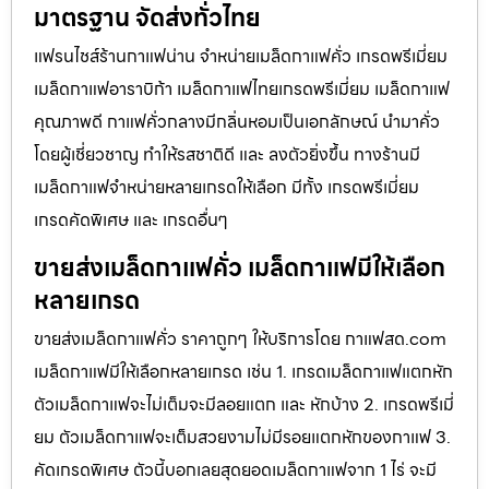
มาตรฐาน จัดส่งทั่วไทย
แฟรนไชส์ร้านกาแฟน่าน จำหน่ายเมล็ดกาแฟคั่ว เกรดพรีเมี่ยม
เมล็ดกาแฟอาราบิก้า เมล็ดกาแฟไทยเกรดพรีเมี่ยม เมล็ดกาแฟ
คุณภาพดี กาแฟคั่วกลางมีกลิ่นหอมเป็นเอกลักษณ์ นำมาคั่ว
โดยผู้เชี่ยวชาญ ทำให้รสชาติดี และ ลงตัวยิ่งขึ้น ทางร้านมี
เมล็ดกาแฟจำหน่ายหลายเกรดให้เลือก มีทั้ง เกรดพรีเมี่ยม
เกรดคัดพิเศษ และ เกรดอื่นๆ
ขายส่งเมล็ดกาแฟคั่ว เมล็ดกาแฟมีให้เลือก
หลายเกรด
ขายส่งเมล็ดกาแฟคั่ว ราคาถูกๆ ให้บริการโดย กาแฟสด.com
เมล็ดกาแฟมีให้เลือกหลายเกรด เช่น 1. เกรดเมล็ดกาแฟแตกหัก
ตัวเมล็ดกาแฟจะไม่เต็มจะมีลอยแตก และ หักบ้าง 2. เกรดพรีเมี่
ยม ตัวเมล็ดกาแฟจะเต็มสวยงามไม่มีรอยแตกหักของกาแฟ 3.
คัดเกรดพิเศษ ตัวนี้บอกเลยสุดยอดเมล็ดกาแฟจาก 1 ไร่ จะมี