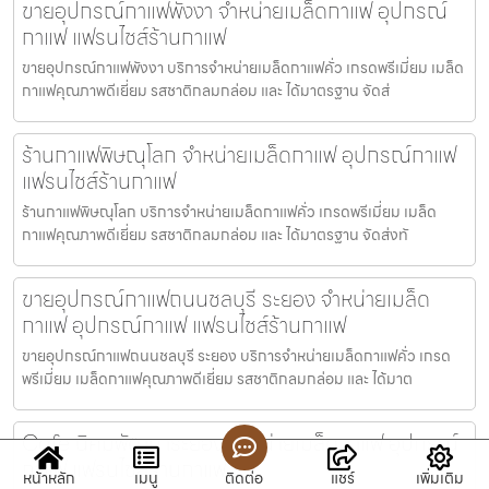
ขายอุปกรณ์กาแฟพังงา จำหน่ายเมล็ดกาแฟ อุปกรณ์
กาแฟ แฟรนไชส์ร้านกาแฟ
ขายอุปกรณ์กาแฟพังงา บริการจำหน่ายเมล็ดกาแฟคั่ว เกรดพรีเมี่ยม เมล็ด
กาแฟคุณภาพดีเยี่ยม รสชาติกลมกล่อม และ ได้มาตรฐาน จัดส่
ร้านกาแฟพิษณุโลก จำหน่ายเมล็ดกาแฟ อุปกรณ์กาแฟ
แฟรนไชส์ร้านกาแฟ
ร้านกาแฟพิษณุโลก บริการจำหน่ายเมล็ดกาแฟคั่ว เกรดพรีเมี่ยม เมล็ด
กาแฟคุณภาพดีเยี่ยม รสชาติกลมกล่อม และ ได้มาตรฐาน จัดส่งทั
ขายอุปกรณ์กาแฟถนนชลบุรี ระยอง จำหน่ายเมล็ด
กาแฟ อุปกรณ์กาแฟ แฟรนไชส์ร้านกาแฟ
ขายอุปกรณ์กาแฟถนนชลบุรี ระยอง บริการจำหน่ายเมล็ดกาแฟคั่ว เกรด
พรีเมี่ยม เมล็ดกาแฟคุณภาพดีเยี่ยม รสชาติกลมกล่อม และ ได้มาต
Cafe นิคมพัฒนาระยอง จำหน่ายเมล็ดกาแฟ อุปกรณ์
กาแฟ แฟรนไชส์ร้านกาแฟ
หน้าหลัก
เมนู
ติดต่อ
แชร์
เพิ่มเติม