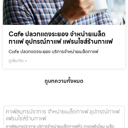
Cafe ปลวกแดงระยอง จำหน่ายเมล็ด
กาแฟ อุปกรณ์กาแฟ แฟรนไชส์ร้านกาแฟ
Cafe ปลวกแดงระยอง บริการจำหน่ายเมล็ดกาแฟ
ดูเพิ่มเติม »
ดูบทความทั้งหมด
คาเฟ่สมุทรปราการ จำหน่ายเมล็ดกาแฟ อุปกรณ์กาแฟ
แฟรนไชส์ร้านกาแฟ
คาเฟ่สมุทรปราการ บริการจำหน่ายเมล็ดกาแฟคั่ว เกรดพรีเมี่ยม เมล็ด