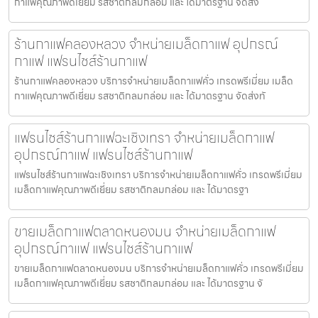
กาแฟคุณภาพดีเยี่ยม รสชาติกลมกล่อม และ ได้มาตรฐาน จัดส่ง
ร้านกาแฟคลองหลวง จำหน่ายเมล็ดกาแฟ อุปกรณ์
กาแฟ แฟรนไชส์ร้านกาแฟ
ร้านกาแฟคลองหลวง บริการจำหน่ายเมล็ดกาแฟคั่ว เกรดพรีเมี่ยม เมล็ด
กาแฟคุณภาพดีเยี่ยม รสชาติกลมกล่อม และ ได้มาตรฐาน จัดส่งทั
แฟรนไชส์ร้านกาแฟฉะเชิงเทรา จำหน่ายเมล็ดกาแฟ
อุปกรณ์กาแฟ แฟรนไชส์ร้านกาแฟ
แฟรนไชส์ร้านกาแฟฉะเชิงเทรา บริการจำหน่ายเมล็ดกาแฟคั่ว เกรดพรีเมี่ยม
เมล็ดกาแฟคุณภาพดีเยี่ยม รสชาติกลมกล่อม และ ได้มาตรฐา
ขายเมล็ดกาแฟตลาดหนองมน จำหน่ายเมล็ดกาแฟ
อุปกรณ์กาแฟ แฟรนไชส์ร้านกาแฟ
ขายเมล็ดกาแฟตลาดหนองมน บริการจำหน่ายเมล็ดกาแฟคั่ว เกรดพรีเมี่ยม
เมล็ดกาแฟคุณภาพดีเยี่ยม รสชาติกลมกล่อม และ ได้มาตรฐาน จั