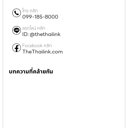
โทร คลิก
099-185-8000
แอดไลน์ คลิก
ID: @thethailink
Facebook คลิก
TheThailink.com
บทความที่คล้ายกัน