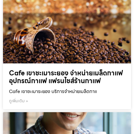
Cafe เขาชะเมาระยอง จำหน่ายเมล็ดกาแฟ
อุปกรณ์กาแฟ แฟรนไชส์ร้านกาแฟ
Cafe เขาชะเมาระยอง บริการจำหน่ายเมล็ดกาแ
ดูเพิ่มเติม »