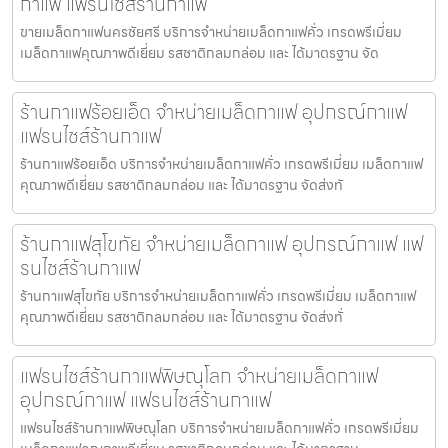
กาแฟ แฟรนไชส์ร้านกาแฟ
ขายเมล็ดกาแฟนครชัยศรี บริการจำหน่ายเมล็ดกาแฟคั่ว เกรดพรีเมี่ยม
เมล็ดกาแฟคุณภาพดีเยี่ยม รสชาติกลมกล่อม และ ได้มาตรฐาน จัด
ร้านกาแฟร้อยเอ็ด จำหน่ายเมล็ดกาแฟ อุปกรณ์กาแฟ
แฟรนไชส์ร้านกาแฟ
ร้านกาแฟร้อยเอ็ด บริการจำหน่ายเมล็ดกาแฟคั่ว เกรดพรีเมี่ยม เมล็ดกาแฟ
คุณภาพดีเยี่ยม รสชาติกลมกล่อม และ ได้มาตรฐาน จัดส่งทั
ร้านกาแฟสุโขทัย จำหน่ายเมล็ดกาแฟ อุปกรณ์กาแฟ แฟ
รนไชส์ร้านกาแฟ
ร้านกาแฟสุโขทัย บริการจำหน่ายเมล็ดกาแฟคั่ว เกรดพรีเมี่ยม เมล็ดกาแฟ
คุณภาพดีเยี่ยม รสชาติกลมกล่อม และ ได้มาตรฐาน จัดส่งทั่
แฟรนไชส์ร้านกาแฟพิษณุโลก จำหน่ายเมล็ดกาแฟ
อุปกรณ์กาแฟ แฟรนไชส์ร้านกาแฟ
แฟรนไชส์ร้านกาแฟพิษณุโลก บริการจำหน่ายเมล็ดกาแฟคั่ว เกรดพรีเมี่ยม