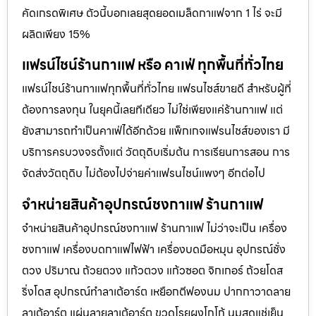
คัดเกรดพิเศษ ตัวนี้บอกเลยสุดยอดเมล็ดกาแฟจาก 1 ไร่ จะมี
ผลิตเพียง 15%
แฟรน์ไชน์ร้านกาแฟ หรือ คาเฟ่ ทุกพื้นที่ทั่วไทย
แฟรน์ไชน์ร้านกาแฟทุกพื้นที่ทั่วไทย แฟรนไชส์ขายดี สำหรับผู้ที่
ต้องการลงทุน ในยุคนี้เลยทีเดียว ไม่ใช่เพียงแค่ร้านกาแฟ แต่
ยังสามารถทำเป็นคาเฟ่ได้อีกด้วย แพ็กเกจแฟรนไชส์ของเรา มี
บริการครบวงจรตั้งแต่ วัตถุดิบเริ่มต้น การเรียนการสอน การ
จัดส่งวัตถุดิบ ไม่ต้องไปจ่ายค่าเเฟรนไชน์แพงๆ อีกต่อไป
จำหน่ายสินค้าอุปกรณ์ชงกาแฟ ร้านกาแฟ
จำหน่ายสินค้าอุปกรณ์ชงกาแฟ ร้านกาแฟ ไม่ว่าจะเป็น เครื่อง
ชงกาแฟ เครื่องบดกาแฟไฟฟ้า เครื่องบดมือหมุน อุปกรณ์ชั่ง
ตวง ปริมาณ ถ้วยตวง แก้วตวง แก้วซอต จิกเกอร์ ถ้วยโดส
ริ่งโดส อุปกรณ์ทำลาเต้อาร์ต เหยือกตีฟองนม ปากกาวาดลาย
ลาเต้อาร์ต แผ่นลายลาเต้อาร์ต ขวดโรยผงโกโก้ นมสดแช่เย็น