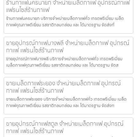
ร้านกาแฟนครนายก จำหน่ายเมล็ดกาแฟ อุปกรณ์กาแฟ
แฟรนไชส์ร้านกาแฟ
ร้านกาแฟนครนายก บริการจำหน่ายเมล็ดกาแฟคั่ว เกรดพรีเมี่ยม เมล็ด
กาแฟคุณภาพดีเยี่ยม รสชาติกลมกล่อม และ ได้มาตรฐาน จัดส่งทั่
ขายอุปกรณ์กาแฟบางพลี จำหน่ายเมล็ดกาแฟ อุปกรณ์
กาแฟ แฟรนไชส์ร้านกาแฟ
ขายอุปกรณ์กาแฟบางพลี บริการจำหน่ายเมล็ดกาแฟคั่ว เกรดพรีเมี่ยม
เมล็ดกาแฟคุณภาพดีเยี่ยม รสชาติกลมกล่อม และ ได้มาตรฐาน จัดส
ขายเมล็ดกาแฟระยอง จำหน่ายเมล็ดกาแฟ อุปกรณ์
กาแฟ แฟรนไชส์ร้านกาแฟ
ขายเมล็ดกาแฟระยอง บริการจำหน่ายเมล็ดกาแฟคั่ว เกรดพรีเมี่ยม เมล็ด
กาแฟคุณภาพดีเยี่ยม รสชาติกลมกล่อม และ ได้มาตรฐาน จัดส่งท
ขายอุปกรณ์กาแฟสตูล จำหน่ายเมล็ดกาแฟ อุปกรณ์
กาแฟ แฟรนไชส์ร้านกาแฟ