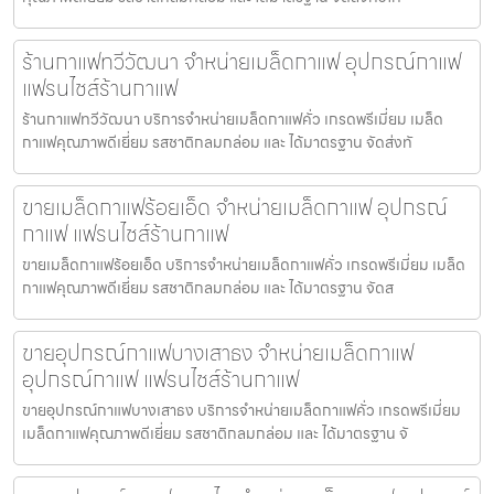
ร้านกาแฟทวีวัฒนา จำหน่ายเมล็ดกาแฟ อุปกรณ์กาแฟ
แฟรนไชส์ร้านกาแฟ
ร้านกาแฟทวีวัฒนา บริการจำหน่ายเมล็ดกาแฟคั่ว เกรดพรีเมี่ยม เมล็ด
กาแฟคุณภาพดีเยี่ยม รสชาติกลมกล่อม และ ได้มาตรฐาน จัดส่งทั
ขายเมล็ดกาแฟร้อยเอ็ด จำหน่ายเมล็ดกาแฟ อุปกรณ์
กาแฟ แฟรนไชส์ร้านกาแฟ
ขายเมล็ดกาแฟร้อยเอ็ด บริการจำหน่ายเมล็ดกาแฟคั่ว เกรดพรีเมี่ยม เมล็ด
กาแฟคุณภาพดีเยี่ยม รสชาติกลมกล่อม และ ได้มาตรฐาน จัดส
ขายอุปกรณ์กาแฟบางเสาธง จำหน่ายเมล็ดกาแฟ
อุปกรณ์กาแฟ แฟรนไชส์ร้านกาแฟ
ขายอุปกรณ์กาแฟบางเสาธง บริการจำหน่ายเมล็ดกาแฟคั่ว เกรดพรีเมี่ยม
เมล็ดกาแฟคุณภาพดีเยี่ยม รสชาติกลมกล่อม และ ได้มาตรฐาน จั