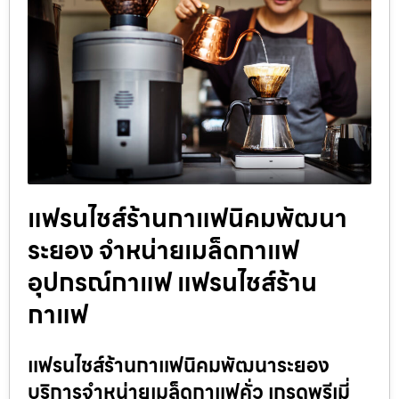
แฟรนไชส์ร้านกาแฟนิคมพัฒนา
ระยอง จำหน่ายเมล็ดกาแฟ
อุปกรณ์กาแฟ แฟรนไชส์ร้าน
กาแฟ
แฟรนไชส์ร้านกาแฟนิคมพัฒนาระยอง
บริการจำหน่ายเมล็ดกาแฟคั่ว เกรดพรีเมี่