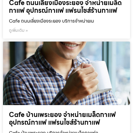
Cafe ถนนเลี่ยงเมืองระยอง จำหน่ายเมล็ด
กาแฟ อุปกรณ์กาแฟ แฟรนไชส์ร้านกาแฟ
Cafe ถนนเลี่ยงเมืองระยอง บริการจำหน่ายเม
ดูเพิ่มเติม »
Cafe บ้านเพระยอง จำหน่ายเมล็ดกาแฟ
อุปกรณ์กาแฟ แฟรนไชส์ร้านกาแฟ
Cafe บ้านเพระยอง บริการจำหน่ายเมล็ดกาแฟค