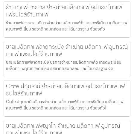
ร้านกาแฟบางบาล จำหน่ายเมล็ดกาแฟ อุปกรณ์กาแฟ
แฟรนไชส์ร้านกาแฟ
ร้านกาแฟบางบาล บริการจำหน่ายเมล็ดกาแฟคั่ว เกรดพรีเมี่ยม เมล็ดกาแฟ
คุณภาพดีเยี่ยม รสชาติกลมกล่อม และ ได้มาตรฐาน จัดส่งทั่ว
ขายเมล็ดกาแฟลาดกระบัง จำหน่ายเมล็ดกาแฟ อุปกรณ์
กาแฟ แฟรนไชส์ร้านกาแฟ
ขายเมล็ดกาแฟลาดกระบัง บริการจำหน่ายเมล็ดกาแฟคั่ว เกรดพรีเมี่ยม
เมล็ดกาแฟคุณภาพดีเยี่ยม รสชาติกลมกล่อม และ ได้มาตรฐาน จัด
Cafe ปทุมธานี จำหน่ายเมล็ดกาแฟ อุปกรณ์กาแฟ แฟ
รนไชส์ร้านกาแฟ
Cafe ปทุมธานี บริการจำหน่ายเมล็ดกาแฟคั่ว เกรดพรีเมี่ยม เมล็ดกาแฟ
คุณภาพดีเยี่ยม รสชาติกลมกล่อม และ ได้มาตรฐาน จัดส่งทั่วไ
ขายเมล็ดกาแฟพญาไท จำหน่ายเมล็ดกาแฟ อุปกรณ์
กาแฟ แฟรนไชส์ร้านกาแฟ