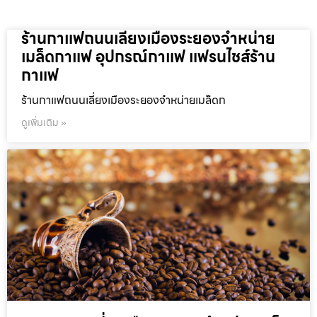
ร้านกาแฟถนนเลี่ยงเมืองระยองจำหน่าย
เมล็ดกาแฟ อุปกรณ์กาแฟ แฟรนไชส์ร้าน
กาแฟ
ร้านกาแฟถนนเลี่ยงเมืองระยองจำหน่ายเมล็ดก
ดูเพิ่มเติม »