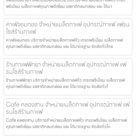
พรีเมี่ยม เมล็ดกาแฟคุณภาพดีเยี่ยม รสชาติกลมกล่อม และ ได้มา
คาเฟ่จอมทอง จำหน่ายเมล็ดกาแฟ อุปกรณ์กาแฟ แฟรน
ไชส์ร้านกาแฟ
คาเฟ่จอมทอง บริการจำหน่ายเมล็ดกาแฟคั่ว เกรดพรีเมี่ยม เมล็ดกาแฟ
คุณภาพดีเยี่ยม รสชาติกลมกล่อม และ ได้มาตรฐาน จัดส่งทั่วไทย
ร้านกาแฟพัทยา จำหน่ายเมล็ดกาแฟ อุปกรณ์กาแฟ แฟ
รนไชส์ร้านกาแฟ
ร้านกาแฟพัทยา บริการจำหน่ายเมล็ดกาแฟคั่ว เกรดพรีเมี่ยม เมล็ดกาแฟ
คุณภาพดีเยี่ยม รสชาติกลมกล่อม และ ได้มาตรฐาน จัดส่งทั่วไ
Cafe คลองสาน จำหน่ายเมล็ดกาแฟ อุปกรณ์กาแฟ แฟ
รนไชส์ร้านกาแฟ
Cafe คลองสาน บริการจำหน่ายเมล็ดกาแฟคั่ว เกรดพรีเมี่ยม เมล็ดกาแฟ
คุณภาพดีเยี่ยม รสชาติกลมกล่อม และ ได้มาตรฐาน จัดส่งทั่วไท