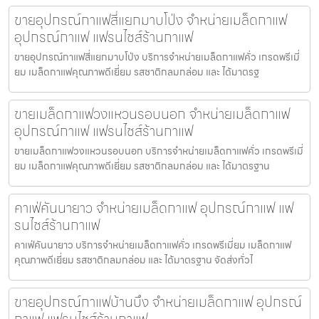
ขายอุปกรณ์กาแฟสี่แยกมาบโป่ง จำหน่ายเมล็ดกาแฟ
อุปกรณ์กาแฟ แฟรนไชส์ร้านกาแฟ
ขายอุปกรณ์กาแฟสี่แยกมาบโป่ง บริการจำหน่ายเมล็ดกาแฟคั่ว เกรดพรีเมี่
ยม เมล็ดกาแฟคุณภาพดีเยี่ยม รสชาติกลมกล่อม และ ได้มาตรฐ
ขายเมล็ดกาแฟวงแหวนรอบนอก จำหน่ายเมล็ดกาแฟ
อุปกรณ์กาแฟ แฟรนไชส์ร้านกาแฟ
ขายเมล็ดกาแฟวงแหวนรอบนอก บริการจำหน่ายเมล็ดกาแฟคั่ว เกรดพรีเมี่
ยม เมล็ดกาแฟคุณภาพดีเยี่ยม รสชาติกลมกล่อม และ ได้มาตรฐาน
คาเฟ่คันนายาว จำหน่ายเมล็ดกาแฟ อุปกรณ์กาแฟ แฟ
รนไชส์ร้านกาแฟ
คาเฟ่คันนายาว บริการจำหน่ายเมล็ดกาแฟคั่ว เกรดพรีเมี่ยม เมล็ดกาแฟ
คุณภาพดีเยี่ยม รสชาติกลมกล่อม และ ได้มาตรฐาน จัดส่งทั่วไ
ขายอุปกรณ์กาแฟบ้านบึง จำหน่ายเมล็ดกาแฟ อุปกรณ์
กาแฟ แฟรนไชส์ร้านกาแฟ