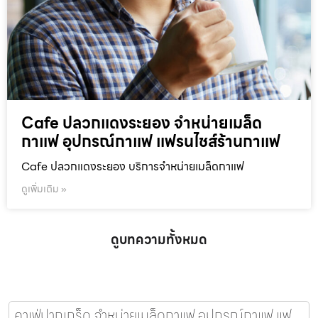
Cafe ปลวกแดงระยอง จำหน่ายเมล็ด
กาแฟ อุปกรณ์กาแฟ แฟรนไชส์ร้านกาแฟ
Cafe ปลวกแดงระยอง บริการจำหน่ายเมล็ดกาแฟ
ดูเพิ่มเติม »
ดูบทความทั้งหมด
คาเฟ่ปากเกร็ด จำหน่ายเมล็ดกาแฟ อุปกรณ์กาแฟ แฟ