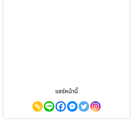
แชร์หน้านี้