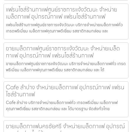
แฟรนไชส์ร้านกาแฟศูนย์ราชการแจ้งวัฒนะ จำหน่าย
เมล็ดกาแฟ อุปกรณ์กาแฟ แฟรนไชส์ร้านกาแฟ
แฟรนไชส์ร้านกาแฟศูนย์ราชการแจ้งวัฒนะ บริการจำหน่ายเมล็ดกาแฟคั่ว
เกรดพรีเมี่ยม เมล็ดกาแฟคุณภาพดีเยี่ยม รสชาติกลมกล่อม และ
ขายเมล็ดกาแฟศูนย์ราชการแจ้งวัฒนะ จำหน่ายเมล็ด
กาแฟ อุปกรณ์กาแฟ แฟรนไชส์ร้านกาแฟ
ขายเมล็ดกาแฟศูนย์ราชการแจ้งวัฒนะ บริการจำหน่ายเมล็ดกาแฟคั่ว เกรด
พรีเมี่ยม เมล็ดกาแฟคุณภาพดีเยี่ยม รสชาติกลมกล่อม และ ได้
Cafe ลำปาง จำหน่ายเมล็ดกาแฟ อุปกรณ์กาแฟ แฟรน
ไชส์ร้านกาแฟ
Cafe ลำปาง บริการจำหน่ายเมล็ดกาแฟคั่ว เกรดพรีเมี่ยม เมล็ดกาแฟ
คุณภาพดีเยี่ยม รสชาติกลมกล่อม และ ได้มาตรฐาน จัดส่งทั่วไทย
ขายเมล็ดกาแฟนครชัยศรี จำหน่ายเมล็ดกาแฟ อุปกรณ์