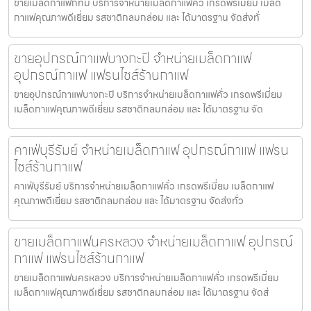
ขายเมล็ดกาแฟกทม บริการจำหน่ายเมล็ดกาแฟคั่ว เกรดพรีเมี่ยม เมล็ด
กาแฟคุณภาพดีเยี่ยม รสชาติกลมกล่อม และ ได้มาตรฐาน จัดส่งทั่
ขายอุปกรณ์กาแฟบางกะปิ จำหน่ายเมล็ดกาแฟ
อุปกรณ์กาแฟ แฟรนไชส์ร้านกาแฟ
ขายอุปกรณ์กาแฟบางกะปิ บริการจำหน่ายเมล็ดกาแฟคั่ว เกรดพรีเมี่ยม
เมล็ดกาแฟคุณภาพดีเยี่ยม รสชาติกลมกล่อม และ ได้มาตรฐาน จัด
คาเฟ่บุรีรัมย์ จำหน่ายเมล็ดกาแฟ อุปกรณ์กาแฟ แฟรน
ไชส์ร้านกาแฟ
คาเฟ่บุรีรัมย์ บริการจำหน่ายเมล็ดกาแฟคั่ว เกรดพรีเมี่ยม เมล็ดกาแฟ
คุณภาพดีเยี่ยม รสชาติกลมกล่อม และ ได้มาตรฐาน จัดส่งทั่ว
ขายเมล็ดกาแฟนครหลวง จำหน่ายเมล็ดกาแฟ อุปกรณ์
กาแฟ แฟรนไชส์ร้านกาแฟ
ขายเมล็ดกาแฟนครหลวง บริการจำหน่ายเมล็ดกาแฟคั่ว เกรดพรีเมี่ยม
เมล็ดกาแฟคุณภาพดีเยี่ยม รสชาติกลมกล่อม และ ได้มาตรฐาน จัดส่