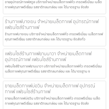
ขายอุปกรณ์กาแฟสตูล บริการจำหน่ายเมล็ดกาแฟคั่ว เกรดพรีเมี่ยม เมล็ด
กาแฟคุณภาพดีเยี่ยม รสชาติกลมกล่อม และ ได้มาตรฐาน จัดส่ง
ร้านกาแฟบางเขน จำหน่ายเมล็ดกาแฟ อุปกรณ์กาแฟ
แฟรนไชส์ร้านกาแฟ
ร้านกาแฟบางเขน บริการจำหน่ายเมล็ดกาแฟคั่ว เกรดพรีเมี่ยม เมล็ดกาแฟ
คุณภาพดีเยี่ยม รสชาติกลมกล่อม และ ได้มาตรฐาน จัดส่งทั่ว
แฟรนไชส์ร้านกาแฟยานนาวา จำหน่ายเมล็ดกาแฟ
อุปกรณ์กาแฟ แฟรนไชส์ร้านกาแฟ
แฟรนไชส์ร้านกาแฟยานนาวา บริการจำหน่ายเมล็ดกาแฟคั่ว เกรดพรีเมี่ยม
เมล็ดกาแฟคุณภาพดีเยี่ยม รสชาติกลมกล่อม และ ได้มาตรฐาน จ
ขายเมล็ดกาแฟบ่อวิน จำหน่ายเมล็ดกาแฟ อุปกรณ์
กาแฟ แฟรนไชส์ร้านกาแฟ
ขายเมล็ดกาแฟบ่อวิน บริการจำหน่ายเมล็ดกาแฟคั่ว เกรดพรีเมี่ยม เมล็ด
กาแฟคุณภาพดีเยี่ยม รสชาติกลมกล่อม และ ได้มาตรฐาน จัดส่ง