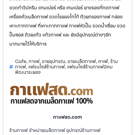
ขวดทำวิปครีม แทมเปอร์ หรือ เทมเปอร์ ยางรองที่กดกาแฟ
เครื่องคั่วเมล็ดกาแฟ ขวดโรยผงโกโก้ ถ้วยกรองกาแฟ กล่อง
เคาะกากกาแฟ ที่เคาะกากกาแฟ กาแฟหัวปั๊ม ขวดน้ำเชื่อม ขวด
ปั๊มซอส ถ้วยแก้ว แก้วกาแฟ และ ยังมีอุปกรณ์ต่างๆอีก
มากมายไว้ให้บริการ
Cafe
กาแฟ
ขายอุปกรณ
ขายเมล็ดกาแฟ
คาเฟ่
ร้าน
,
,
,
,
,
กาแฟ
แฟรนไชส์ร้านกาแฟ
แฟรนไชส์ร้านกาแฟนิคม
,
,
พัฒนาระยอง
กาแฟสด.com
ร้านกาแฟ จำหน่ายเมล็ดกาแฟ อุปกรณ์ร้านกาแฟ