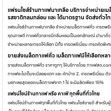
แฟรนไชส์ร้านกาแฟนาเกลือ บริการจำหน่ายเมล็
รสชาติกลมกล่อม และ ได้มาตรฐาน จัดส่งทั่วไ
แฟรนไชส์ร้านกาแฟนาเกลือ จำหน่ายเมล็ดกาแฟคั่ว เกรดพรีเ
คุณภาพดี กาแฟคั่วกลางมีกลิ่นหอมเป็นเอกลักษณ์ นำมาคั่วโด
จำหน่ายหลายเกรดให้เลือก มีทั้ง เกรดพรีเมี่ยม เกรดคัดพิเศ
ขายส่งเมล็ดกาแฟคั่ว เมล็ดกาแฟมีให้เลือกหล
ขายส่งเมล็ดกาแฟคั่ว ราคาถูกๆ ให้บริการโดย กาแฟสด.com 
กาแฟจะไม่เต็มจะมีลอยแตก และ หักบ้าง 2. เกรดพรีเมี่ยม ต
บอกเลยสุดยอดเมล็ดกาแฟจาก 1 ไร่ จะมีผลิตเพียง 15%
แฟรน์ไชน์ร้านกาแฟ หรือ คาเฟ่ ทุกพื้นที่ทั่วไทย
แฟรน์ไชน์ร้านกาแฟทุกพื้นที่ทั่วไทย แฟรนไชส์ขายดี สำหรับผู