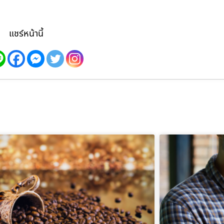
แชร์หน้านี้