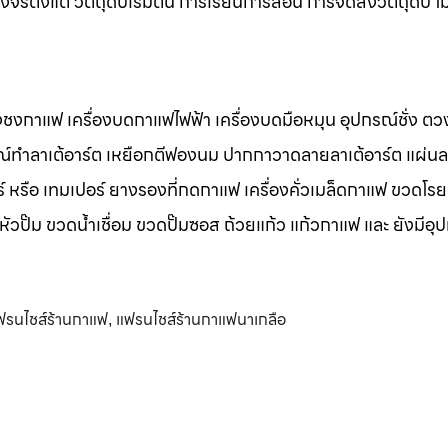
รตั้งแต่ วัตถุดิบเริ่มต้น การเรียนการสอน การจัดส่งวัตถุดิบ ไม
องชงกาแฟ เครื่องบดกาแฟไฟฟ้า เครื่องบดมือหมุน อุปกรณ์ชั่ง ต
รณ์ทำลาเต้อาร์ต เหยือกตีฟองนม ปากกาวาดลายลาเต้อาร์ต แผ่นล
 หรือ เทมเปอร์ ยางรองที่กดกาแฟ เครื่องคั่วเมล็ดกาแฟ ขวดโรย
ั๊ม ขวดน้ำเชื่อม ขวดปั๊มซอส ถ้วยแก้ว แก้วกาแฟ และ ยังมีอุ
ฟรนไชส์ร้านกาแฟ
แฟรนไชส์ร้านกาแฟนาเกลือ
,