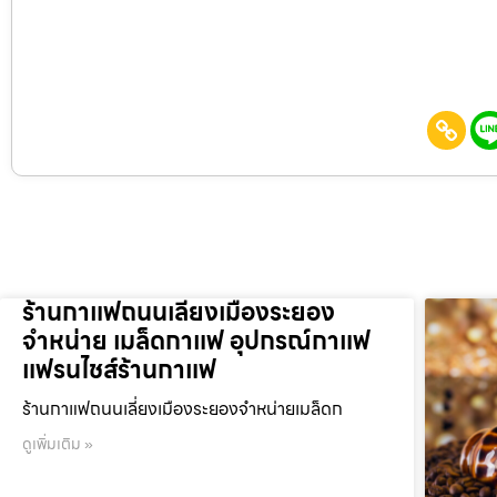
ร้านกาแฟถนนเลี่ยงเมืองระยอง
จำหน่าย เมล็ดกาแฟ อุปกรณ์กาแฟ
แฟรนไชส์ร้านกาแฟ
ร้านกาแฟถนนเลี่ยงเมืองระยองจำหน่ายเมล็ดก
ดูเพิ่มเติม »