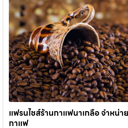
แฟรนไชส์ร้านกาแฟนาเกลือ จำหน่า
กาแฟ